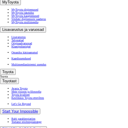
MyToyota
MyToyota digiteenused
MyToyota rakendus
MyToyota kaugteenused
Sõiduki digiteenuste saadavus
MyToyota multimeedia
Lisavarustus ja varuosad
Lisavarustus
Talverattad
Originaalvaruosad
Klaasipuhastajad
Omaniku käsiraamatud
Kaardiuuendused
Multimeediasüsteemi uuendus
Toyota
Toyota
Toyotast
Avasta Toyota
Meie visioon ja filosoofia
Toyota kvaliteet
Kestlikkus Toyota ettevõttes
Let's Go Beyond
Start Your Impossible
Balti paralümpiatiim
Toetame eriolümpiamänge