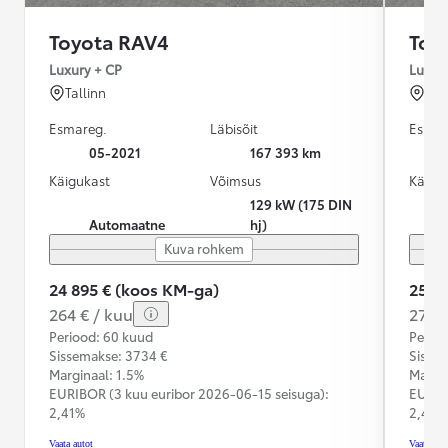
Toyota RAV4
Toy
Luxury + CP
Luxur
Tallinn
Tal
Esmareg.
Läbisõit
Esmar
05-2021
167 393 km
Käigukast
Võimsus
Käigu
129 kW (175 DIN
Automaatne
hj)
Kuva rohkem
24 895 € (koos KM-ga)
25 8
264 € / kuu
274 €
Periood: 60 kuud
Perioo
Sissemakse: 3734 €
Sisse
Marginaal: 1.5%
Margin
EURIBOR (3 kuu euribor
2026-06-15 seisuga):
EURIB
2,41%
2,41%
Vaata autot
Vaata aut