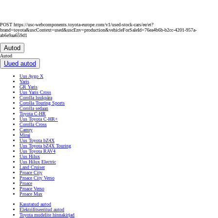
POST https://usc-webcomponents.toyota-europe.com/v1/used-stock-cars/ee/et?
brand=toyota&uscContext=used&uscEnv=production&vehicleForSaleId=76ea4b6b-b2cc-4201-957a-
ab6e9aa659d1
Autod
Autod
Uued autod
Uus Aygo X
Yaris
GR Yaris
Uus Yaris Cross
Corolla luukpära
Corolla Touring Sports
Corolla sedaan
Toyota C-HR
Uus Toyota C-HR+
Corolla Cross
Camry
Mirai
Uus Toyota bZ4X
Uus Toyota bZ4X Touring
Uus Toyota RAV4
Uus Hilux
Uus Hilux Electric
Land Cruiser
Proace City
Proace City Verso
Proace
Proace Verso
Proace Max
Kasutatud autod
Elektrifitseeritud autod
Toyota mudelite hinnakirjad