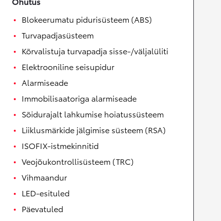
Ohutus
Blokeerumatu pidurisüsteem (ABS)
Turvapadjasüsteem
Kõrvalistuja turvapadja sisse-/väljalüliti
Elektrooniline seisupidur
Alarmiseade
Immobilisaatoriga alarmiseade
Sõidurajalt lahkumise hoiatussüsteem
Liiklusmärkide jälgimise süsteem (RSA)
ISOFIX-istmekinnitid
Veojõukontrollisüsteem (TRC)
Vihmaandur
LED-esituled
Päevatuled