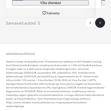
Võta ühendust
Salvesta
Sarnased autod: 5
NÄIDISKALKULATSIOON
Toyota Liisingu näidispakkumine. Finantsteenuse pakkuja on SIA Citadele Leasing
Eesti filiaal (krediidiandjate nimekirja kantud numbri 4,1-1/81 all) Krediidi kulukuse
esialgne määr on 4,46% aastas järgmistel näidistingimustel: vara hind
käibemaksuga 25000 EUR, sissemakse 10%, jääkväärtus 35%, krediidisumma
käibemaksuga 22500 EUR, periood 60 kuud, tagasimaksete arv 61, fikseerimata
intressimäär 1.5% aastas + 3 kuu Euribor (15.06.2026 oli 3 kuu Euribor 2,407%,
lepingus fikseeritud Euribor võib muutuda iga 3 kuu järel ja negatiivse baasmäära
korral kohaldatakse baasmäärana 0%), lepingutasu 250EUR. Krediidi tagasimaksete
kogusumma on 19126EUR. Määr on arvestatud eeldusel, et põhiosa ja intress
makstakse tagasi igakuiste annuiteetmaksetena. Liisingu võtmisel tuleb sõlmida ka
kasko- ja liikluskindlustus. Tutvu finantsteenuste tingimustega aadressil
https://www.citadele.ee/et/useful/terms/ ning vajadusel konsulteeri
asjatundjatega.