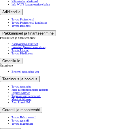
Kütusekulu ja heitmed
Info WLTP katsemenetluse kohta
Ärikliendile
Toyota Professional
Toyota Professional kindlustus
Toyota Business
Pakkumised ja finantseerimine
Pakkumised ja finantseerimine
Kampaaniapakkumised
Laoautod
(Avaneb uues aknas)
Toyota Liising
Toyota Kindlustus
Omanikule
Omanikule
Broneeri teeninduse aeg
Teenindus ja hooldus
Toyota teenindus
Meie klienditeeninduse lubadus
Express Service
Tagasikutsumise kontroll
Mootori läbipesu
Auto klaasitööd
Garantii ja maanteeabi
Toyota Relax garantii
Toyota garantii
Toyota maanteeabi