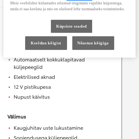
Meie veebilehte külastades nõustud tingimata vajalike küpsistega,
mida ei saa keelata ja mis on olulised lehe normaalseks toimimiseks.
Mugavus
Küpsiste seaded
Helisüsteemi juhtnupud roolil
Soojendusega rool
Keeldun kõigist
Nõustun kõigiga
Elektrilised küljepeeglid
Automaatselt kokkuklapitavad
küljepeeglid
Elektrilised aknad
12 V pistikupesa
Nupust käivitus
Välimus
Kaugjuhitav uste lukustamine
Soojendusega küljepeeglid