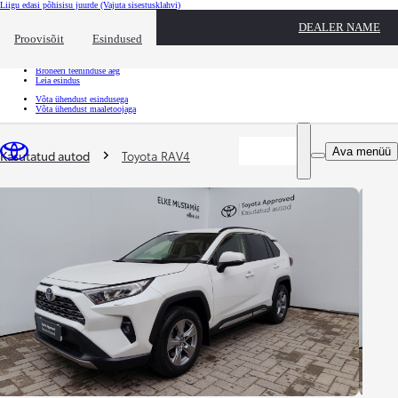
Liigu edasi põhisisu juurde
(Vajuta sisestusklahvi)
Kiirtee
DEALER NAME
Klõpsa kiirtee ülekatte sulgemiseks
Proovisõit
Esindused
Kiirtee
Tule proovisõidule
Broneeri teeninduse aeg
Leia esindus
Võta ühendust esindusega
Võta ühendust maaletoojaga
Sina oled siin
:
Ava menüü
Kasutatud autod
Toyota RAV4