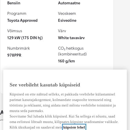
Bensiin
Automaatne
Programm
Veoskeem
Toyota Approved
Esiveoline
Võimsus
Värv
129 kW (175 DIN hj)
White tavavärv
Numbrimärk
CO₂ heitkogus
(kombineeritud)
978PPR
160 g/km
Osalenud
kindlustusjuhtumis
Ei
See veebileht kasutab küpsiseid
Küpsised on ette nähtud selleks, et pakkuda veebilehe külastamisel
parimat kasutajakogemust, kolmandate osapoolte teenuseid ning
tööriistu ja reklaami, ning aidata meil mõista veebilehe toimimist ja
Auto üksikasjad
muuta seda paremaks.
Soovitame Sul lubada kõik küpsised. Kui Sa sellega ei nõustu, saad
oma eelistusi lihtsalt muuta, klõpsates küpsiste seadistamise valikule.
Varustus
Kõik üksikasjad on saadaval meie
küpsiste lehel
.