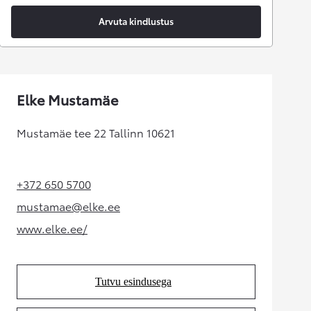
Arvuta kindlustus
Elke Mustamäe
Mustamäe tee 22 Tallinn 10621
+372 650 5700
(Opens in new tab)
mustamae@elke.ee
(Opens in new tab)
www.elke.ee/
(Opens in new tab)
Tutvu esindusega
(Opens in new tab)