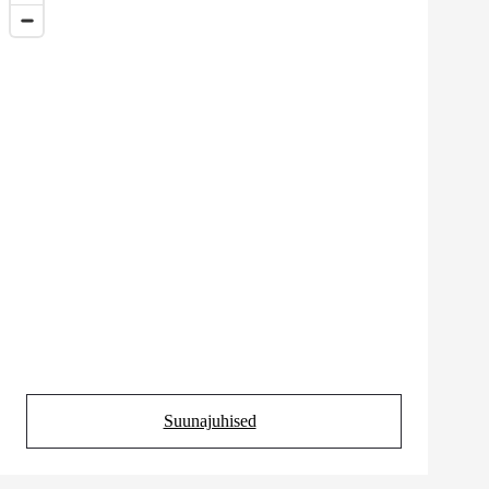
Suunajuhised
(Opens in new tab)