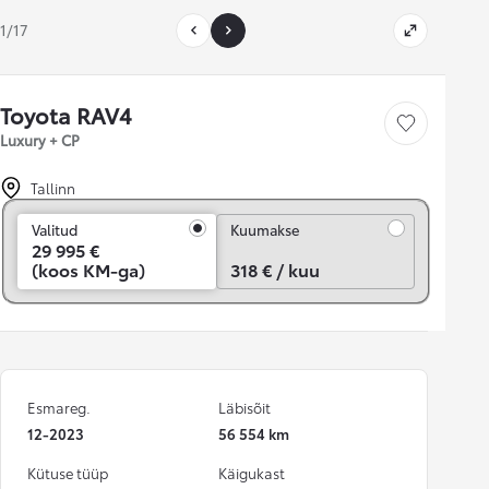
1/17
Toyota RAV4
Salvesta
Luxury + CP
Tallinn
Kuumakse
Valitud
Kuumakse
29 995 €
(koos KM-ga)
318 € / kuu
Esmareg.
Läbisõit
12-2023
56 554 km
Kütuse tüüp
Käigukast