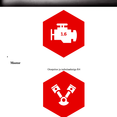
Mootor
Otsepritse ja turbolaaduriga R4