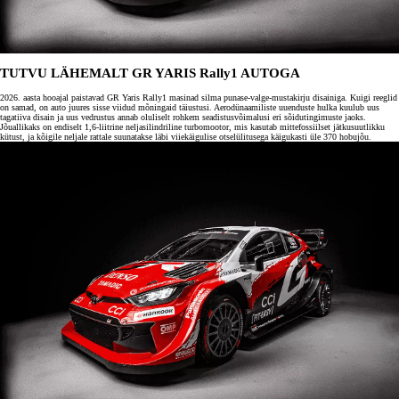
TUTVU LÄHEMALT GR YARIS Rally1 AUTOGA
2026. aasta hooajal paistavad GR Yaris Rally1 masinad silma punase-valge-mustakirju disainiga. Kuigi reeglid
on samad, on auto juures sisse viidud mõningaid täiustusi. Aerodünaamiliste uuenduste hulka kuulub uus
tagatiiva disain ja uus vedrustus annab oluliselt rohkem seadistusvõimalusi eri sõidutingimuste jaoks.
Jõuallikaks on endiselt 1,6-liitrine neljasilindriline turbomootor, mis kasutab mittefossiilset jätkusuutlikku
kütust, ja kõigile neljale rattale suunatakse läbi viiekäigulise otselülitusega käigukasti üle 370 hobujõu.