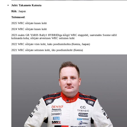
Juht: Takamoto Katsuta
Riik
: Jaapan
Tulemused
:
2025 WRC sõitjate kuues koht
2024 WRC sõitjate kuues koht
2023 osales GR YARIS Rally1 HYBRIDiga kõigil WRC etappidel, saavutades Soome rallil
kolmanda koha; sõitjate arvestuses WRC seitsmes koht
2022 WRC sõitjate viies koht, kaks poodiumikohta (Keenia, Jaapan)
2021 WRC sõitjate seitsmes koht, üks poodiumikoht (Keenia)