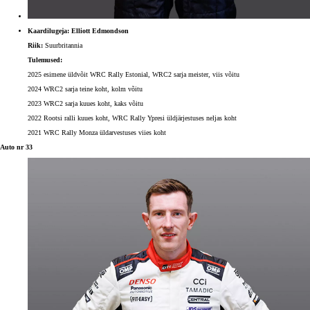
Kaardilugeja: Elliott Edmondson
Riik:
Suurbritannia
Tulemused:
2025 esimene üldvõit WRC Rally Estonial, WRC2 sarja meister, viis võitu
2024 WRC2 sarja teine koht, kolm võitu
2023 WRC2 sarja kuues koht, kaks võitu
2022 Rootsi ralli kuues koht, WRC Rally Ypresi üldjärjestuses neljas koht
2021 WRC Rally Monza üldarvestuses viies koht
Auto nr 33