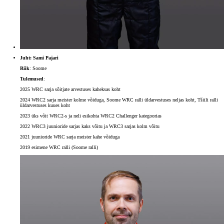
Juht: Sami Pajari
Riik
: Soome
Tulemused
:
2025 WRC sarja sõitjate arvestuses kaheksas koht
2024 WRC2 sarja meister kolme võiduga, Soome WRC ralli üldarvestuses neljas koht, Tšiili ralli
üldarvestuses kuues koht
2023 üks võit WRC2-s ja neli esikohta WRC2 Challenger kategoorias
2022 WRC3 juunioride sarjas kaks võitu ja WRC3 sarjas kolm võitu
2021 juunioride WRC sarja meister kahe võiduga
2019 esimene WRC ralli (Soome ralli)