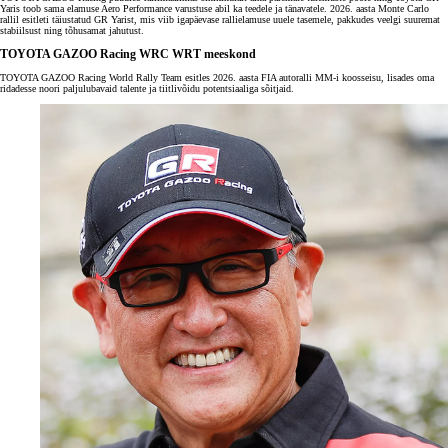
Yaris toob sama elamuse Aero Performance varustuse abil ka teedele ja tänavatele. 2026. aasta Monte Carlo
rallil esitleti täiustatud GR Yarist, mis viib igapäevase rallielamuse uuele tasemele, pakkudes veelgi suuremat
stabiilsust ning tõhusamat jahutust.
TOYOTA GAZOO Racing WRC WRT meeskond
TOYOTA GAZOO Racing World Rally Team esitles 2026. aasta FIA autoralli MM-i koosseisu, lisades oma
ridadesse noori paljulubavaid talente ja tiitlivõidu potentsiaaliga sõitjaid.