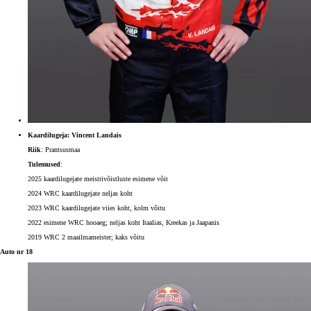
Kaardilugeja: Vincent Landais
Riik
: Prantsusmaa
Tulemused
:
2025 kaardilugejate meistrivõistluste esimene võit
2024 WRC kaardilugejate neljas koht
2023 WRC kaardilugejate viies koht, kolm võitu
2022 esimene WRC hooaeg; neljas koht Itaalias, Kreekas ja Jaapanis
2019 WRC 2 maailmameister; kaks võitu
Auto nr 18