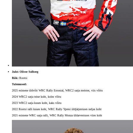
Juht: Oliver Solberg
Riik:
Rootsi
Tulemused:
2025 esimene üldvõit WRC Rally Estonial, WRC2 sarja meister, viis võitu
2024 WRC2 sarja teine koht, kolm võitu
2023 WRC2 sarja kuues koht, kaks võitu
2022 Rootsi ralli kuues koht, WRC Rally Ypresi üldjärjestuses neljas koht
2021 esimene WRC sarja ralli, WRC Rally Monza üldarvestuses viies koht