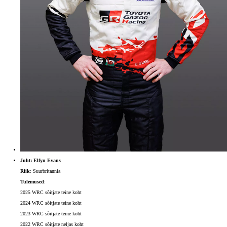
Juht: Elfyn Evans
Riik
: Suurbritannia
Tulemused
:
2025 WRC sõitjate teine koht
2024 WRC sõitjate teine koht
2023 WRC sõitjate teine koht
2022 WRC sõitjate neljas koht