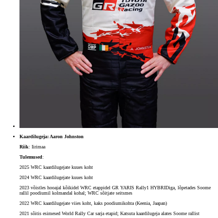
Kaardilugeja: Aaron Johnston
Riik
: Iirimaa
Tulemused
:
2025 WRC kaardilugejate kuues koht
2024 WRC kaardilugejate kuues koht
2023 võistles hooajal kõikidel WRC etappidel GR YARIS Rally1 HYBRIDiga, lõpetades Soome
rallil poodiumil kolmandal kohal; WRC sõitjate seitsmes
2022 WRC kaardilugejate viies koht, kaks poodiumikohta (Keenia, Jaapan)
2021 sõitis esimesed World Rally Car sarja etapid; Katsuta kaardilugeja alates Soome rallist