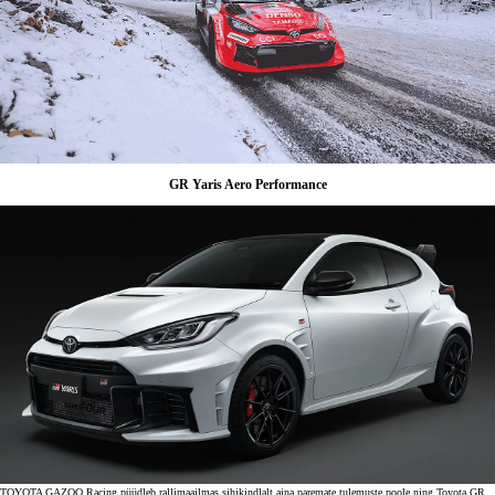
GR Yaris Aero Performance
TOYOTA GAZOO Racing püüdleb rallimaailmas sihikindlalt aina paremate tulemuste poole ning Toyota GR