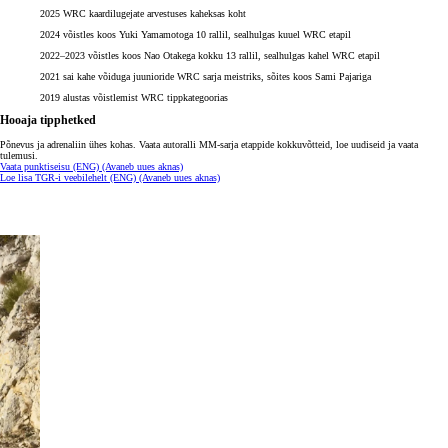
2025 WRC kaardilugejate arvestuses kaheksas koht
2024 võistles koos Yuki Yamamotoga 10 rallil, sealhulgas kuuel WRC etapil
2022–2023 võistles koos Nao Otakega kokku 13 rallil, sealhulgas kahel WRC etapil
2021 sai kahe võiduga juunioride WRC sarja meistriks, sõites koos Sami Pajariga
2019 alustas võistlemist WRC tippkategoorias
Hooaja tipphetked
Põnevus ja adrenaliin ühes kohas. Vaata autoralli MM-sarja etappide kokkuvõtteid, loe uudiseid ja vaata
tulemusi.
Vaata punktiseisu (ENG)
(Avaneb uues aknas)
Loe lisa TGR-i veebilehelt (ENG)
(Avaneb uues aknas)