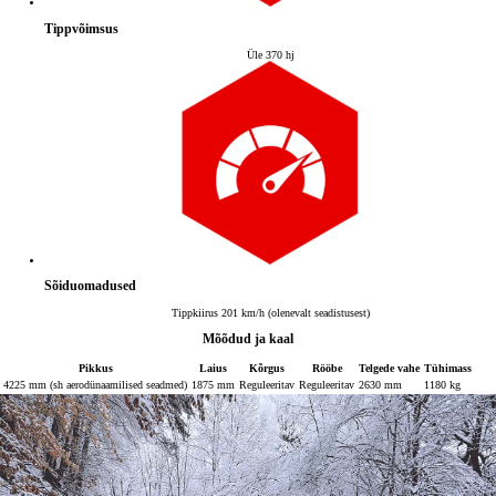
Tippvõimsus
Üle 370 hj
Sõiduomadused
Tippkiirus 201 km/h (olenevalt seadistusest)
Mõõdud ja kaal
Pikkus
Laius
Kõrgus
Rööbe
Telgede vahe
Tühimass
4225 mm (sh aerodünaamilised seadmed)
1875 mm
Reguleeritav
Reguleeritav
2630 mm
1180 kg