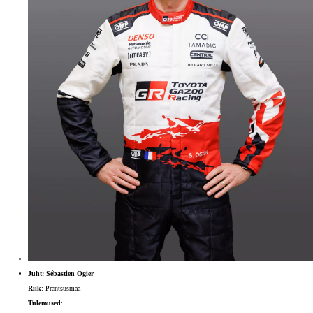
Juht: Sébastien Ogier
Riik
: Prantsusmaa
Tulemused
: