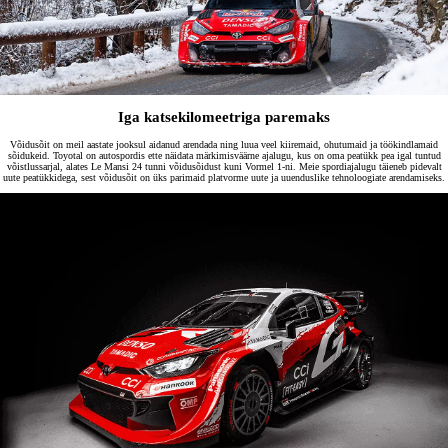
Iga katsekilomeetriga paremaks
Võidusõit on meil aastate jooksul aidanud arendada ning luua veel kiiremaid, ohutumaid ja töökindlamaid
sõidukeid. Toyotal on autospordis ette näidata märkimisväärne ajalugu, kus on oma peatükk pea igal tuntud
võistlussarjal, alates Le Mansi 24 tunni võidusõidust kuni Vormel 1-ni. Meie spordiajalugu täieneb pidevalt
uute peatükkidega, sest võidusõit on üks parimaid platvorme uute ja uuenduslike tehnoloogiate arendamiseks.