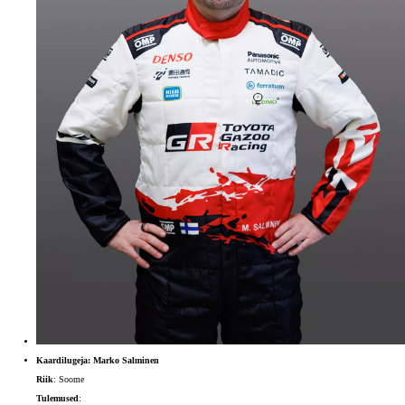
Kaardilugeja: Marko Salminen
Riik
: Soome
Tulemused
: