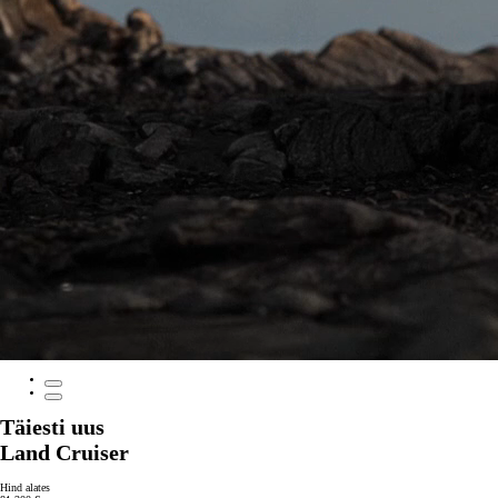
Täiesti uus
Land Cruiser
Hind alates