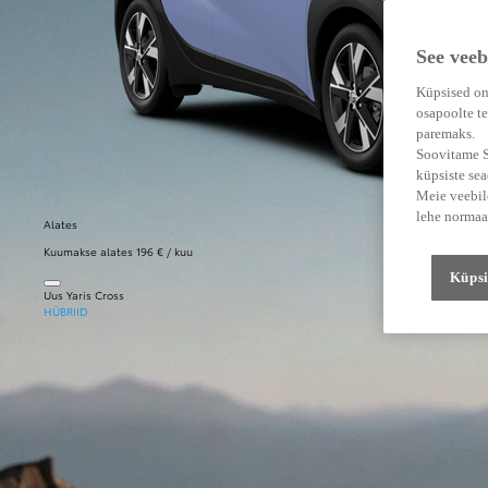
See veeb
Küpsised on
osapoolte te
paremaks.
Soovitame Su
küpsiste se
Meie veebile
lehe normaa
Alates
Kuumakse alates 196 € / kuu
Küpsi
Uus Yaris Cross
HÜBRIID