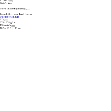
81 300 €
808 € / kuu
Tutvu finantstingimustega
Komplekteeri oma Land Cruiser
Tule proovisõidule
CO₂
275 - 278 g/km
Kütusekulu
10.5 - 10.6 l/100 km