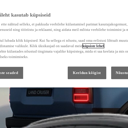
ileht kasutab küpsiseid
 ette nähtud selleks, et pakkuda veebilehe külastamisel parimat kasutajakogemust
enuseid ning tööriistu ja reklaami, ning aidata meil mõista veebilehe toimimist ja
l lubada kõik küpsised. Kui Sa sellega ei nõustu, saad oma eelistusi lihtsalt muuta
adistamise valikule. Kõik üksikasjad on saadaval meie
küpsiste lehel
.
hte külastades nõustud tingimata vajalike küpsistega, mida ei saa keelata ja mis o
lseks toimimiseks.
ste seaded
Keeldun kõigist
Nõustu