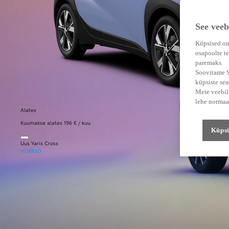
See veeb
Küpsised on
osapoolte te
paremaks.
Soovitame Su
küpsiste se
Meie veebile
lehe normaa
Alates
Kuumakse alates 196 € / kuu
Küpsi
Uus Yaris Cross
HÜBRIID