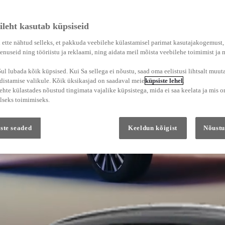
ileht kasutab küpsiseid
 ette nähtud selleks, et pakkuda veebilehe külastamisel parimat kasutajakogemust
enuseid ning tööriistu ja reklaami, ning aidata meil mõista veebilehe toimimist ja
l lubada kõik küpsised. Kui Sa sellega ei nõustu, saad oma eelistusi lihtsalt muuta
adistamise valikule. Kõik üksikasjad on saadaval meie
küpsiste lehel
.
hte külastades nõustud tingimata vajalike küpsistega, mida ei saa keelata ja mis o
lseks toimimiseks.
ste seaded
Keeldun kõigist
Nõustu