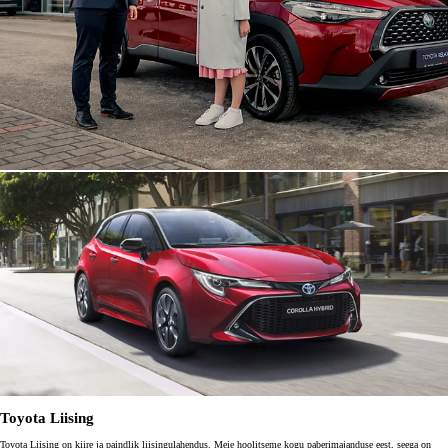
Toyota Liising
Toyota Liising on kiire ja paindlik liisingulahendus. Meie hoolitseme kogu paberimajanduse eest, seega on