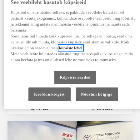
See veebileht kasutab küpsiseid
Esmareg.
Läbisõit
05-2024
42 000 km
Küpsised on ette nähtud selleks, et pakkuda veebilehe külastamisel
parimat kasutajakogemust, kolmandate osapoolte teenuseid ning tööriistu
Käigukast
Võimsus
ja reklaami, ning aidata meil mõista veebilehe toimimist ja muuta seda
Automaatne
140 kW (190 DIN hj)
paremaks.
Kuva rohkem
Soovitame Sul lubada kõik küpsised. Kui Sa sellega ei nõustu, saad oma
eelistusi lihtsalt muuta, klõpsates küpsiste seadistamise valikule. Kõik
55 990 € (koos KM-ga)
üksikasjad on saadaval meie
küpsiste lehel
.
Meie veebilehte külastades nõustud tingimata vajalike küpsistega, mida
593 € / kuu
ei saa keelata ja mis on olulised lehe normaalseks toimimiseks.
Periood: 60 kuud
Sissemakse: 8399 €
Marginaal: 1.5%
Küpsiste seaded
EURIBOR (3 kuu euribor
2026-06-15 seisuga):
2,41%
Vaata autot
Keeldun kõigist
Nõustun kõigiga
Võta ühendust
Võrdle
Salvesta