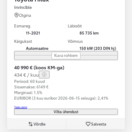
Invincible
Olgina
Esmareg.
Läbisõit
11-2021
85 735 km
Käigukast
Võimsus
Automaatne
150 kW (203 DIN hj)
Kuva rohkem
40 990 € (koos KM-ga)
434 € / kuu
Periood: 60 kuud
Sissemakse: 6149 €
Marginaal: 1.5%
EURIBOR (3 kuu euribor
2026-06-15 seisuga):
2,41%
Vaata autot
Võta ühendust
Võrdle
Salvesta