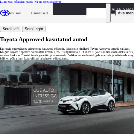
Liigu edasi põhisisu juurde
(Vajuta sisestusklahvi)
Kasutatud autode otsing
Kasutatud autode otsing
DEALER NAME
Toyota Approved eelised
Toyota Approved eelised
Ava men
Proovisõit
Esindused
Autovahetus
Autovahetus
Liising
Liising
Kindlustus
Kindlustus
Scroll left
Scroll right
Toyota Approved kasutatud autod
Kui otsid suurepärases seisukorras kasutatud sõidukit, leiad selle kindlasti Toyota Approved autode valikust.
Kõigile Toyota Approved sõidukitele kehtib 1,5% liisinguintress + EURIBOR ja et Su meelerahu oleks täielik,
anname lisaks ka 2 aastat tasuta garantiid ja maanteeabi. Valikus on sõidukeid igale maitsele ja eelistusele ning
kõik on põhjalikult kontrollitud ja koheselt sõiduvalmis.