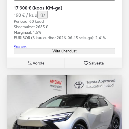
17 900 € (koos KM-ga)
190 € / kuu
Periood: 60 kuud
Sissemakse: 2685 €
Marginaal: 1.5%
EURIBOR (3 kuu euribor
2026-06-15 seisuga):
2,41%
Vaata autot
Võta ühendust
Võrdle
Salvesta