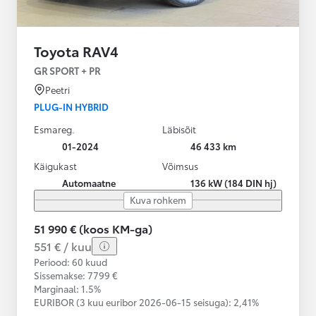
Toyota RAV4
GR SPORT + PR
Peetri
PLUG-IN HYBRID
Esmareg.
Läbisõit
01-2024
46 433 km
Käigukast
Võimsus
Automaatne
136 kW (184 DIN hj)
Kuva rohkem
51 990 € (koos KM-ga)
551 € / kuu
Periood: 60 kuud
Sissemakse: 7799 €
Marginaal: 1.5%
EURIBOR (3 kuu euribor
2026-06-15 seisuga):
2,41%