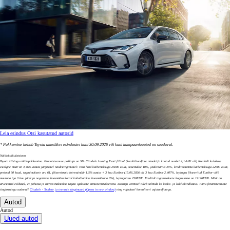
Leia esindus
Otsi kasutatud autosid
* Pakkumine kehtib Toyota ametlikes esindustes kuni 30.09.2026 või kuni kampaaniaautod on saadaval.
Näidiskalkulatsioon
Toyota Liisingu näidispakkumine. Finantsteenuse pakkuja on SIA Citadele Leasing Eesti filiaal (krediidiandjate nimekirja kantud numbri 4,1-1/81 all) Krediidi kulukuse
esialgne määr on 4,46% aastas järgmistel näidistingimustel: vara hind käibemaksuga 25000 EUR, sissemakse 10%, jääkväärtus 35%, krediidisumma käibemaksuga 22500 EUR,
periood 60 kuud, tagasimaksete arv 61, fikseerimata intressimäär 1.5% aastas + 3 kuu Euribor (15.06.2026 oli 3 kuu Euribor 2,407%, lepingus fikseeritud Euribor võib
muutuda iga 3 kuu järel ja negatiivse baasmäära korral kohaldatakse baasmäärana 0%), lepingutasu 250EUR. Krediidi tagasimaksete kogusumma on 19126EUR. Määr on
arvestatud eeldusel, et põhiosa ja intress makstakse tagasi igakuiste annuiteetmaksetena. Liisingu võtmisel tuleb sõlmida ka kasko- ja liikluskindlustus. Tutvu finantsteenuste
tingimustega aadressil
Citadele - Toodete ja teenuste tingimused
(Opens in new window)
ning vajadusel konsulteeri asjatundjatega.
Autod
Autod
Uued autod