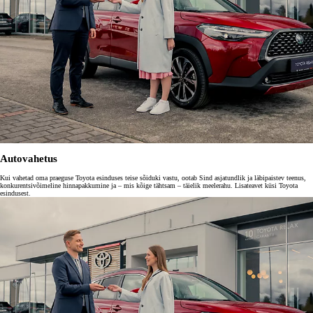
Autovahetus
Kui vahetad oma praeguse Toyota esinduses teise sõiduki vastu, ootab Sind asjatundlik ja läbipaistev teenus,
konkurentsivõimeline hinnapakkumine ja – mis kõige tähtsam – täielik meelerahu. Lisateavet küsi Toyota
esindusest.