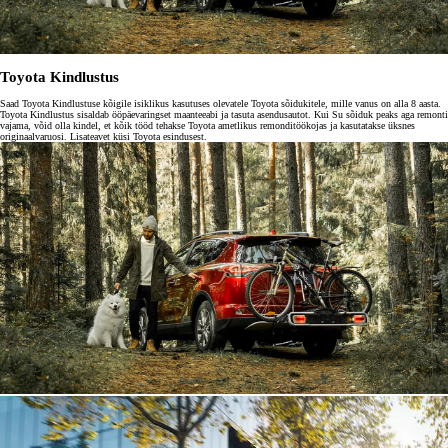
Toyota Kindlustus
Saad Toyota Kindlustuse kõigile isiklikus kasutuses olevatele Toyota sõidukitele, mille vanus on alla 8 aasta.
Toyota Kindlustus sisaldab ööpäevaringset maanteeabi ja tasuta asendusautot. Kui Su sõiduk peaks aga remonti
vajama, võid olla kindel, et kõik tööd tehakse Toyota ametlikus remonditöökojas ja kasutatakse üksnes
originaalvaruosi. Lisateavet küsi Toyota esindusest.