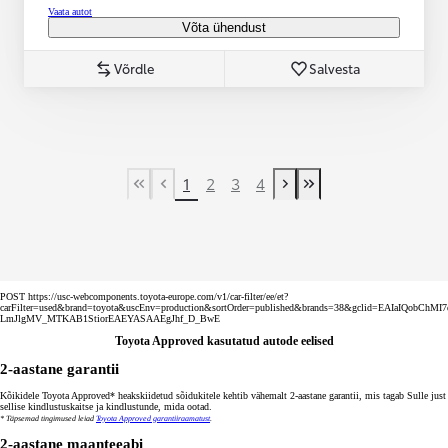
Vaata autot
Võta ühendust
Võrdle
Salvesta
1
2
3
4
First Page
Previous page
Next page
Last Page
POST https://usc-webcomponents.toyota-europe.com/v1/car-filter/ee/et?
carFilter=used&brand=toyota&uscEnv=production&sortOrder=published&brands=38&gclid=EAIaIQobChMI
LmJlgMV_MTKAB1StiorEAEYASAAEgJhf_D_BwE
Toyota Approved kasutatud autode eelised
2-aastane garantii
Kõikidele Toyota Approved* heakskiidetud sõidukitele kehtib vähemalt 2-aastane garantii, mis tagab Sulle just
sellise kindlustuskaitse ja kindlustunde, mida ootad.
* Täpsemad tingimused leiad
Toyota Approved garantiiraamatust
.
2-aastane maanteeabi