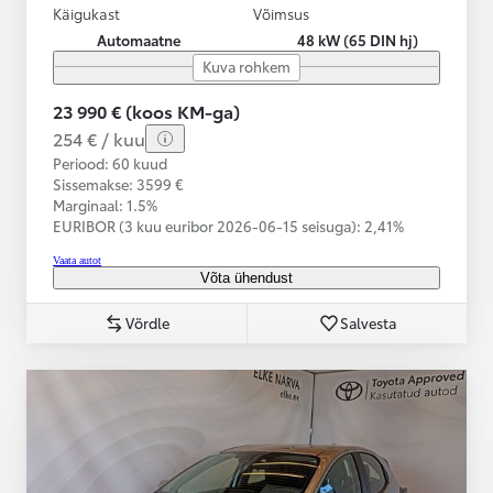
Käigukast
Võimsus
Automaatne
48 kW (65 DIN hj)
Kuva rohkem
23 990 € (koos KM-ga)
254 € / kuu
Periood: 60 kuud
Sissemakse: 3599 €
Marginaal: 1.5%
EURIBOR (3 kuu euribor
2026-06-15 seisuga):
2,41%
Vaata autot
Võta ühendust
Võrdle
Salvesta