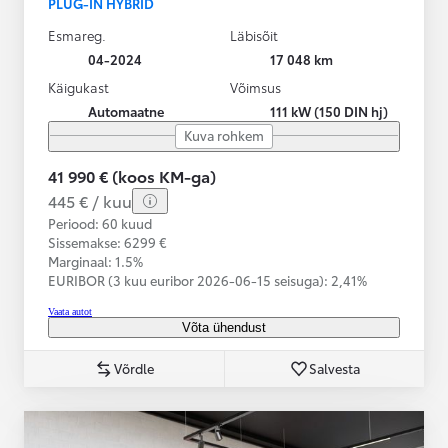
PLUG-IN HYBRID
Esmareg.
Läbisõit
04-2024
17 048 km
Käigukast
Võimsus
Automaatne
111 kW (150 DIN hj)
Kuva rohkem
41 990 € (koos KM-ga)
445 € / kuu
Periood: 60 kuud
Sissemakse: 6299 €
Marginaal: 1.5%
EURIBOR (3 kuu euribor
2026-06-15 seisuga):
2,41%
Vaata autot
Võta ühendust
Võrdle
Salvesta