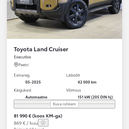
Toyota Land Cruiser
Executive
Peetri
Esmareg.
Läbisõit
05-2025
42 000 km
Käigukast
Võimsus
Automaatne
151 kW (205 DIN hj)
Kuva rohkem
81 990 € (koos KM-ga)
869 € / kuu
Periood: 60 kuud