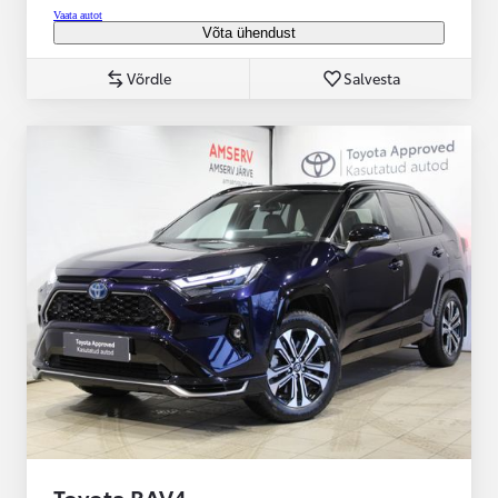
Vaata autot
Võta ühendust
Võrdle
Salvesta
Toyota RAV4