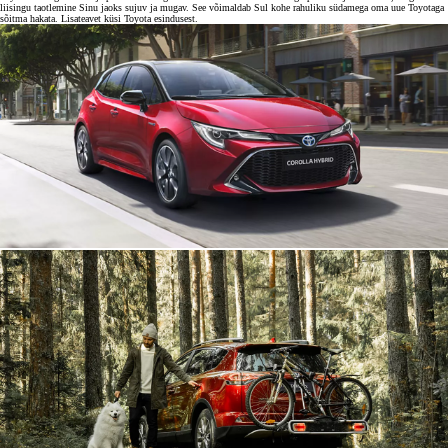
liisingu taotlemine Sinu jaoks sujuv ja mugav. See võimaldab Sul kohe rahuliku südamega oma uue Toyotaga
sõitma hakata. Lisateavet küsi Toyota esindusest.