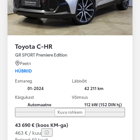
Toyota C-HR
GR SPORT Premiere Edition
Peetri
HÜBRIID
Esmareg.
Läbisõit
01-2024
42 211 km
Käigukast
Võimsus
Automaatne
112 kW (152 DIN hj)
Kuva rohkem
43 690 € (koos KM-ga)
463 € / kuu
Periood: 60 kuud