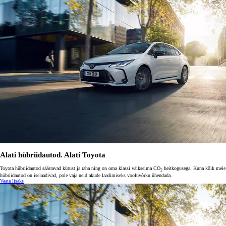
Alati hübriidautod. Alati Toyota
Toyota hübriidautod säästavad kütust ja raha ning on oma klassi väikseima CO
heitkogusega. Kuna kõik meie
2
hübriidautod on iselaadivad, pole vaja neid akude laadimiseks vooluvõrku ühendada.
Vaata lisaks