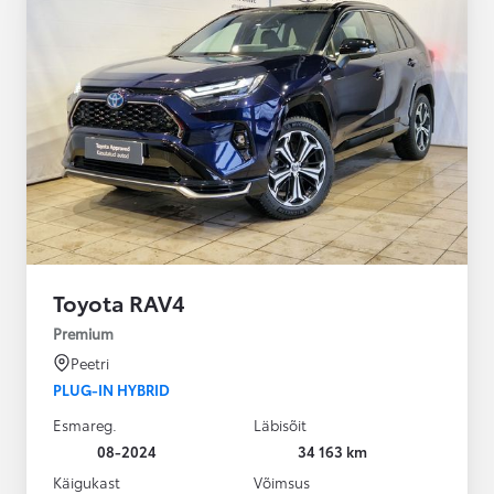
Toyota RAV4
Premium
Peetri
PLUG-IN HYBRID
Esmareg.
Läbisõit
08-2024
34 163 km
Käigukast
Võimsus