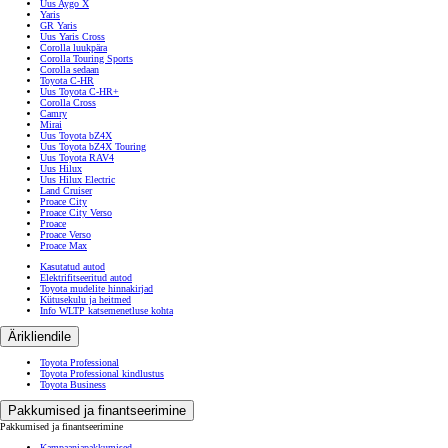
Uus Aygo X
Yaris
GR Yaris
Uus Yaris Cross
Corolla luukpära
Corolla Touring Sports
Corolla sedaan
Toyota C-HR
Uus Toyota C-HR+
Corolla Cross
Camry
Mirai
Uus Toyota bZ4X
Uus Toyota bZ4X Touring
Uus Toyota RAV4
Uus Hilux
Uus Hilux Electric
Land Cruiser
Proace City
Proace City Verso
Proace
Proace Verso
Proace Max
Kasutatud autod
Elektrifitseeritud autod
Toyota mudelite hinnakirjad
Kütusekulu ja heitmed
Info WLTP katsemenetluse kohta
Ärikliendile
Toyota Professional
Toyota Professional kindlustus
Toyota Business
Pakkumised ja finantseerimine
Pakkumised ja finantseerimine
Kampaaniapakkumised