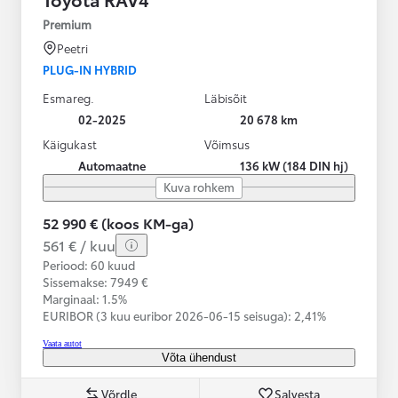
Premium
Peetri
PLUG-IN HYBRID
Esmareg.
Läbisõit
02-2025
20 678 km
Käigukast
Võimsus
Automaatne
136 kW (184 DIN hj)
Kuva rohkem
52 990 € (koos KM-ga)
561 € / kuu
Periood: 60 kuud
Sissemakse: 7949 €
Marginaal: 1.5%
EURIBOR (3 kuu euribor
2026-06-15 seisuga):
2,41%
Vaata autot
Võta ühendust
Võrdle
Salvesta