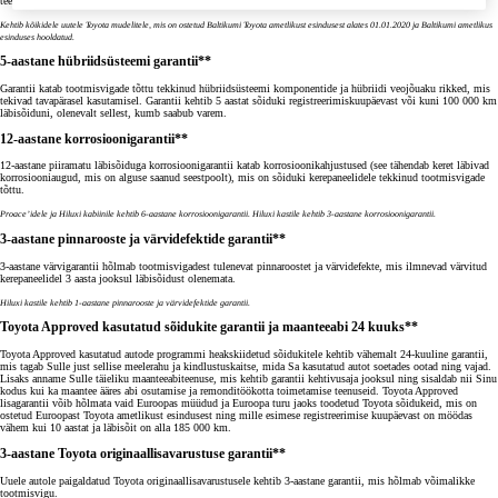
teenust.
Kehtib kõikidele uutele Toyota mudelitele, mis on ostetud Baltikumi Toyota ametlikust esindusest alates 01.01.2020 ja Baltikumi ametlikus
esinduses hooldatud.
5-aastane hübriidsüsteemi garantii**
Garantii katab tootmisvigade tõttu tekkinud hübriidsüsteemi komponentide ja hübriidi veojõuaku rikked, mis
tekivad tavapärasel kasutamisel. Garantii kehtib 5 aastat sõiduki registreerimiskuupäevast või kuni 100 000 km
läbisõiduni, olenevalt sellest, kumb saabub varem.
12-aastane korrosioonigarantii**
12-aastane piiramatu läbisõiduga korrosioonigarantii katab korrosioonikahjustused (see tähendab keret läbivad
korrosiooniaugud, mis on alguse saanud seestpoolt), mis on sõiduki kerepaneelidele tekkinud tootmisvigade
tõttu.
Proace’idele ja Hiluxi kabiinile kehtib 6-aastane korrosioonigarantii. Hiluxi kastile kehtib 3-aastane korrosioonigarantii.
3-aastane pinnarooste ja värvidefektide garantii**
3-aastane värvigarantii hõlmab tootmisvigadest tulenevat pinnaroostet ja värvidefekte, mis ilmnevad värvitud
kerepaneelidel 3 aasta jooksul läbisõidust olenemata.
Hiluxi kastile kehtib 1-aastane pinnarooste ja värvidefektide garantii.
Toyota Approved kasutatud sõidukite garantii ja maanteeabi 24 kuuks**
Toyota Approved kasutatud autode programmi heakskiidetud sõidukitele kehtib vähemalt 24-kuuline garantii,
mis tagab Sulle just sellise meelerahu ja kindlustuskaitse, mida Sa kasutatud autot soetades ootad ning vajad.
Lisaks anname Sulle täieliku maanteeabiteenuse, mis kehtib garantii kehtivusaja jooksul ning sisaldab nii Sinu
kodus kui ka maantee ääres abi osutamise ja remonditöökotta toimetamise teenuseid. Toyota Approved
lisagarantii võib hõlmata vaid Euroopas müüdud ja Euroopa turu jaoks toodetud Toyota sõidukeid, mis on
ostetud Euroopast Toyota ametlikust esindusest ning mille esimese registreerimise kuupäevast on möödas
vähem kui 10 aastat ja läbisõit on alla 185 000 km.
3-aastane Toyota originaallisavarustuse garantii**
Uuele autole paigaldatud Toyota originaallisavarustusele kehtib 3-aastane garantii, mis hõlmab võimalikke
tootmisvigu.