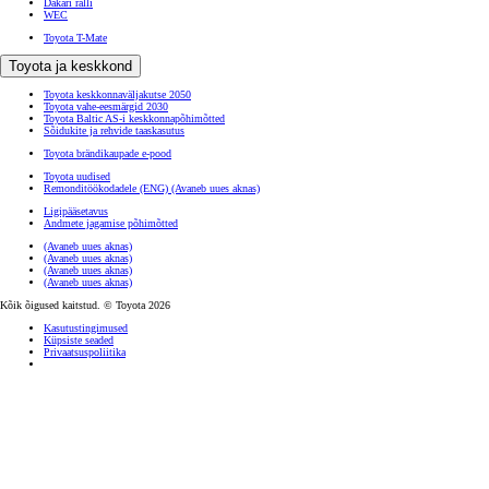
Dakari ralli
WEC
Toyota T-Mate
Toyota ja keskkond
Toyota keskkonnaväljakutse 2050
Toyota vahe-eesmärgid 2030
Toyota Baltic AS-i keskkonnapõhimõtted
Sõidukite ja rehvide taaskasutus
Toyota brändikaupade e-pood
Toyota uudised
Remonditöökodadele (ENG)
(Avaneb uues aknas)
Ligipääsetavus
Andmete jagamise põhimõtted
(Avaneb uues aknas)
(Avaneb uues aknas)
(Avaneb uues aknas)
(Avaneb uues aknas)
Kõik õigused kaitstud. © Toyota 2026
Kasutustingimused
Küpsiste seaded
Privaatsuspoliitika