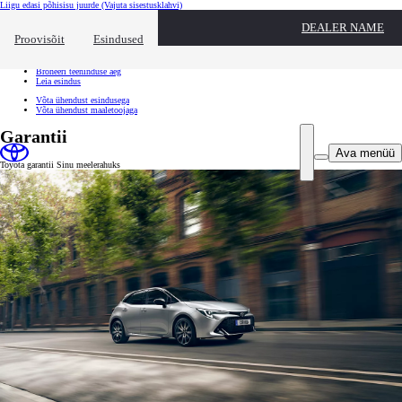
Liigu edasi põhisisu juurde
(Vajuta sisestusklahvi)
Kiirtee
DEALER NAME
Klõpsa kiirtee ülekatte sulgemiseks
Proovisõit
Esindused
Kiirtee
Tule proovisõidule
Broneeri teeninduse aeg
Leia esindus
Võta ühendust esindusega
Võta ühendust maaletoojaga
Garantii
Ava menüü
Toyota garantii Sinu meelerahuks