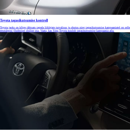
Toyota tagasikutsumise kontroll
Toyota jaoks on kõige tähtsam tagada liiklejate turvalisus ja ohutus ning tagasikutsumise kampaaniatel on selle
eesmärgini jõudmisel oluline osa. Vaata, kas Sinu Toyota kuulub tagasikutsumise kampaania alla.