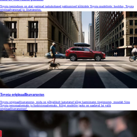
Toyota teeninduses on alati parimad taskukohased pakkumised kõikidele Toyota mudelitele: hooldus, Toyota
originaalvaruosad ja -lisavarustus.
Toyota originaallisavarustus
Toyota originaallisavarustus, mida on põhjalikult katsetatud kõige karmimates tingimustes, muudab Sinu
Toyota personaalsemaks ja funktsionaalsemaks. Kõigi mudelite jaoks on saadaval lai valik
originaallisavarustust!