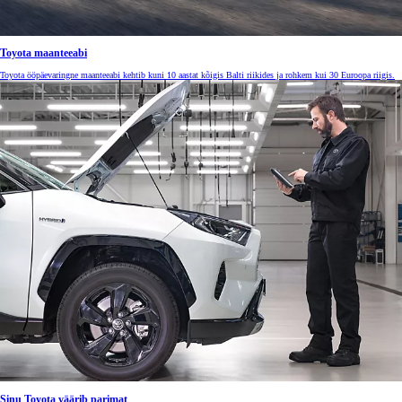
Toyota maanteeabi
Toyota ööpäevaringne maanteeabi kehtib kuni 10 aastat kõigis Balti riikides ja rohkem kui 30 Euroopa riigis.
Sinu Toyota väärib parimat