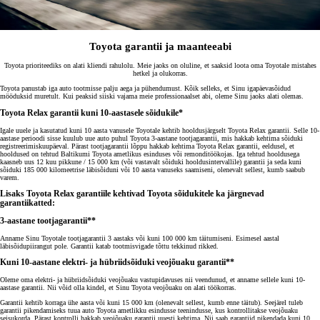
Toyota garantii ja maanteeabi
Toyota prioriteediks on alati kliendi rahulolu. Meie jaoks on oluline, et saaksid loota oma Toyotale mistahes
hetkel ja olukorras.
Toyota panustab iga auto tootmisse palju aega ja pühendumust. Kõik selleks, et Sinu igapäevasõidud
mööduksid muretult. Kui peaksid siiski vajama meie professionaalset abi, oleme Sinu jaoks alati olemas.
Toyota Relax garantii kuni 10-aastasele sõidukile*
Igale uuele ja kasutatud kuni 10 aasta vanusele Toyotale kehtib hooldusjärgselt Toyota Relax garantii. Selle 10-
aastase perioodi sisse kuulub uue auto puhul Toyota 3-aastane tootjagarantii, mis hakkab kehtima sõiduki
registreerimiskuupäeval. Pärast tootjagarantii lõppu hakkab kehtima Toyota Relax garantii, eeldusel, et
hooldused on tehtud Baltikumi Toyota ametlikus esinduses või remonditöökojas. Iga tehtud hooldusega
kaasneb uus 12 kuu pikkune / 15 000 km (või vastavalt sõiduki hooldusintervallile) garantii ja seda kuni
sõiduki 185 000 kilomeetrise läbisõiduni või 10 aasta vanuseks saamiseni, olenevalt sellest, kumb saabub
varem.
Lisaks Toyota Relax garantiile kehtivad Toyota sõidukitele ka järgnevad
garantiikatted:
3-aastane tootjagarantii**
Anname Sinu Toyotale tootjagarantii 3 aastaks või kuni 100 000 km täitumiseni. Esimesel aastal
läbisõidupiirangut pole. Garantii katab tootmisvigade tõttu tekkinud rikked.
Kuni 10-aastane elektri- ja hübriidsõiduki veojõuaku garantii**
Oleme oma elektri- ja hübriidsõiduki veojõuaku vastupidavuses nii veendunud, et anname sellele kuni 10-
aastase garantii. Nii võid olla kindel, et Sinu Toyota veojõuaku on alati töökorras.
Garantii kehtib korraga ühe aasta või kuni 15 000 km (olenevalt sellest, kumb enne täitub). Seejärel tuleb
garantii pikendamiseks tuua auto Toyota ametlikku esindusse teenindusse, kus kontrollitakse veojõuaku
seisukorda. Pärast kontrolli hakkab veojõuaku garantii uuesti kehtima. Nii saab garantiid pikendada kuni 10