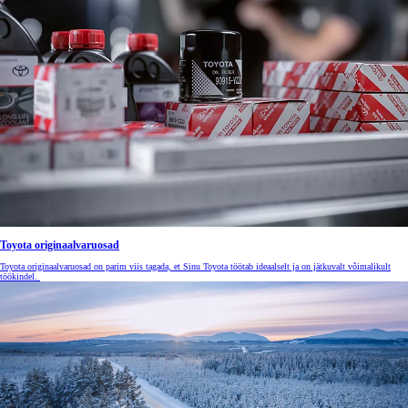
Toyota originaalvaruosad
Toyota originaalvaruosad on parim viis tagada, et Sinu Toyota töötab ideaalselt ja on jätkuvalt võimalikult
töökindel.