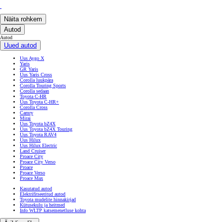
Näita rohkem
Autod
Autod
Uued autod
Uus Aygo X
Yaris
GR Yaris
Uus Yaris Cross
Corolla luukpära
Corolla Touring Sports
Corolla sedaan
Toyota C-HR
Uus Toyota C-HR+
Corolla Cross
Camry
Mirai
Uus Toyota bZ4X
Uus Toyota bZ4X Touring
Uus Toyota RAV4
Uus Hilux
Uus Hilux Electric
Land Cruiser
Proace City
Proace City Verso
Proace
Proace Verso
Proace Max
Kasutatud autod
Elektrifitseeritud autod
Toyota mudelite hinnakirjad
Kütusekulu ja heitmed
Info WLTP katsemenetluse kohta