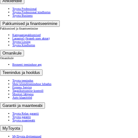
Ärikliendile
Toyota Professional
Toyota Professional kindlustus
Toyota Business
Pakkumised ja finantseerimine
Pakkumised ja finantseerimine
Kampaaniapakkumised
Laoautod
(Avaneb uues aknas)
Toyota Liising
Toyota Kindlustus
Omanikule
Omanikule
Broneeri teeninduse aeg
Teenindus ja hooldus
Toyota teenindus
Meie klienditeeninduse lubadus
Express Service
Tagasikutsumise kontroll
Mootori läbipesu
Auto klaasitööd
Garantii ja maanteeabi
Toyota Relax garantii
Toyota garantii
Toyota maanteeabi
MyToyota
MyToyota digiteenused