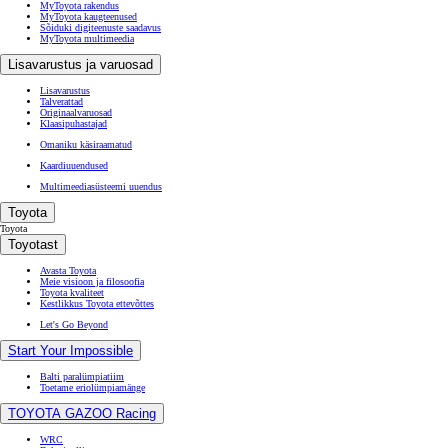
MyToyota rakendus
MyToyota kaugteenused
Sõiduki digiteenuste saadavus
MyToyota multimeedia
Lisavarustus ja varuosad
Lisavarustus
Talverattad
Originaalvaruosad
Klaasipuhastajad
Omaniku käsiraamatud
Kaardiuuendused
Multimeediasüsteemi uuendus
Toyota
Toyota
Toyotast
Avasta Toyota
Meie visioon ja filosoofia
Toyota kvaliteet
Kestlikkus Toyota ettevõttes
Let's Go Beyond
Start Your Impossible
Balti paralümpiatiim
Toetame eriolümpiamänge
TOYOTA GAZOO Racing
WRC