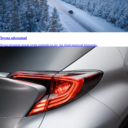
Toyota talverattad
Toyota talverattad aitavad tagada meelerahu ka siis, kui ilmad muutuvad külmemaks.