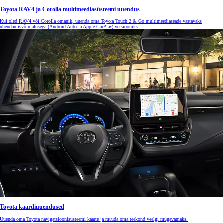
Toyota RAV4 ja Corolla multimeediasüsteemi uuendus
Kui oled RAV4 või Corolla omanik, uuenda oma Toyota Touch 2 & Go multimeediaseade vastavaks
ühendamisvõimalusega (Android Auto ja Apple CarPlay) versiooniks.
Toyota kaardiuuendused
Uuenda oma Toyota navigatsioonisüsteemi kaarte ja muuda oma teekond veelgi mugavamaks.