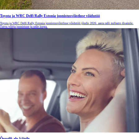
Toyota ja WRC Delfi Rally Estonia joonistusvõistluse võidutöö
Toyota ja WRC Delfi Rally Estonia joonistusvõistluse võidutöö jõudis 2026. aasta ralli nullauto disainile.
Tutvu võitja joonistuse ja selle looga.
Õnnelik elu kõigile