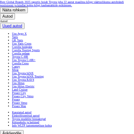
Best Global Brands 2025 raportis hoiab Toyota juba 22 aastat maailma kõige väärtuslikuma autobrändi
positsiooni ja kindlat kohta kõigi kaubamärkide esikümnes.
Näita rohkem
Autod
Autod
Uued autod
Uus Aygo X
Yaris
GR Yaris
Uus Yaris Cross
Corolla luukpära
Corolla Touring Sports
Corolla sedaan
Toyota C-HR
Uus Toyota C-HR+
Corolla Cross
Camry
Mirai
Uus Toyota bZ4X
Uus Toyota bZ4X Touring
Uus Toyota RAV4
Uus Hilux
Uus Hilux Electric
Land Cruiser
Proace City
Proace City Verso
Proace
Proace Verso
Proace Max
Kasutatud autod
Elektrifitseeritud autod
Toyota mudelite hinnakirjad
Kütusekulu ja heitmed
Info WLTP katsemenetluse kohta
Ärikliendile