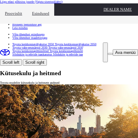
Liigu edasi põhisisu juurde
(Vajuta sisestusklahvi)
Kiirtee
DEALER NAME
Klõpsa kiirtee ülekatte sulgemiseks
Proovisõit
Esindused
Kiirtee
Tule proovisõidule
Broneeri teeninduse aeg
Leia esindus
Võta ühendust esindusega
Võta ühendust maaletoojaga
Toyota keskkonnaväljakutse 2050
Toyota keskkonnaväljakutse 2050
Toyota vahe-eesmärgid 2030
Toyota vahe-eesmärgid 2030
Toyota keskkonnapõhimõtted
Toyota keskkonnapõhimõtted
Ava menüü
Sõidukite ja rehvide taaskasutus
Sõidukite ja rehvide taaskasutus
Scroll left
Scroll right
Kütusekulu ja heitmed
Toyota mudelite kütusekulu ja heitmete andmed