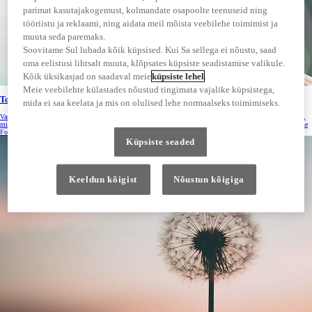
parimat kasutajakogemust, kolmandate osapoolte teenuseid ning
tööriistu ja reklaami, ning aidata meil mõista veebilehe toimimist ja
muuta seda paremaks.
Soovitame Sul lubada kõik küpsised. Kui Sa sellega ei nõustu, saad
oma eelistusi lihtsalt muuta, klõpsates küpsiste seadistamise valikule.
Kõik üksikasjad on saadaval meie
küpsiste lehel
.
Meie veebilehte külastades nõustud tingimata vajalike küpsistega,
Toyota Baltic AS-i keskkonnapõhimõtted
mida ei saa keelata ja mis on olulised lehe normaalseks toimimiseks.
Vastutustundliku ettevõttena jälgib Toyota Baltic läbipaistva ja eetilise tegutsemise põhimõtteid ning hoolib,
missugust keskkondlikku ja sotsiaalset mõju avaldab. Seetõttu on Toyota Baltic Vastutustundliku Ettevõtluse
Foorumi kuldtaseme märgise omanik ning kontorihoone töötab täielikult roheenergia peal.
Küpsiste seaded
Keeldun kõigist
Nõustun kõigiga