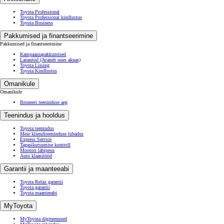
Toyota Professional
Toyota Professional kindlustus
Toyota Business
Pakkumised ja finantseerimine
Pakkumised ja finantseerimine
Kampaaniapakkumised
Laoautod
(Avaneb uues aknas)
Toyota Liising
Toyota Kindlustus
Omanikule
Omanikule
Broneeri teeninduse aeg
Teenindus ja hooldus
Toyota teenindus
Meie klienditeeninduse lubadus
Express Service
Tagasikutsumise kontroll
Mootori läbipesu
Auto klaasitööd
Garantii ja maanteeabi
Toyota Relax garantii
Toyota garantii
Toyota maanteeabi
MyToyota
MyToyota digiteenused