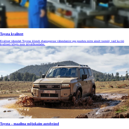
Toyota kvaliteet
Kvaliteet tähendab Toyotas kliendi ebamugavuse vähendamist ega puuduta mitte ainult tooteid, vaid ka töö
kvaliteeti kõigis meie ärivaldkondades.
Toyota – maailma mõjukaim autobränd