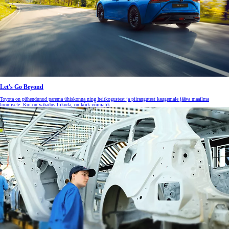
Let's Go Beyond
Toyota on pühendunud parema ühiskonna ning heitkogustest ja piirangutest kaugemale jääva maailma
loomisele. Kui on vabadus liikuda, on kõik võimalik.