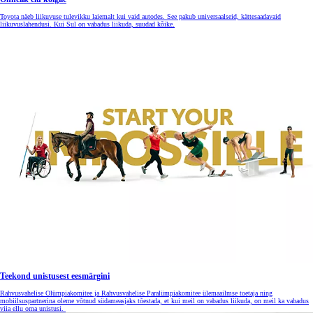
Toyota näeb liikuvuse tulevikku laiemalt kui vaid autodes. See pakub universaalseid, kättesaadavaid
liikuvuslahendusi. Kui Sul on vabadus liikuda, suudad kõike.
Teekond unistusest eesmärgini
Rahvusvahelise Olümpiakomitee ja Rahvusvahelise Paralümpiakomitee ülemaailmse toetaja ning
mobiilsuspartnerina oleme võtnud südameasjaks tõestada, et kui meil on vabadus liikuda, on meil ka vabadus
viia ellu oma unistusi.