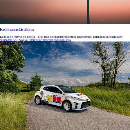
Keskkonnasäästlikkus
Kogu meie tegevus on kestlik – olgu tegu keskkonnaprobleemide lahendamise, ühiskondliku teadlikkuse
suurendamise (ESG) või süsinikuneutraalsuse saavutamisega.