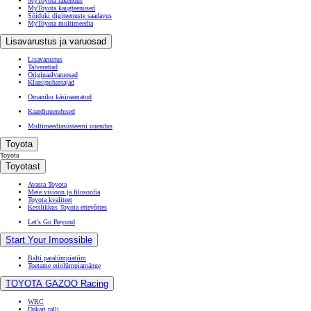
MyToyota rakendus
MyToyota kaugteenused
Sõiduki digiteenuste saadavus
MyToyota multimeedia
Lisavarustus ja varuosad
Lisavarustus
Talverattad
Originaalvaruosad
Klaasipuhastajad
Omaniku käsiraamatud
Kaardiuuendused
Multimeediasüsteemi uuendus
Toyota
Toyota
Toyotast
Avasta Toyota
Meie visioon ja filosoofia
Toyota kvaliteet
Kestlikkus Toyota ettevõttes
Let's Go Beyond
Start Your Impossible
Balti paralümpiatiim
Toetame eriolümpiamänge
TOYOTA GAZOO Racing
WRC
Dakari ralli