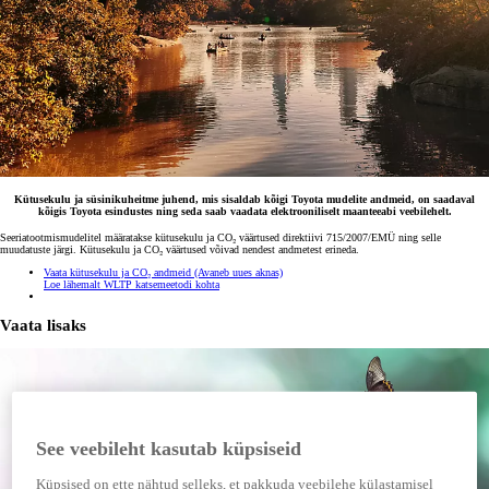
Kütusekulu ja süsinikuheitme juhend, mis sisaldab kõigi Toyota mudelite andmeid, on saadaval
kõigis Toyota esindustes ning seda saab vaadata elektrooniliselt maanteeabi veebilehelt.
Seeriatootmismudelitel määratakse kütusekulu ja CO₂ väärtused direktiivi 715/2007/EMÜ ning selle
muudatuste järgi. Kütusekulu ja CO₂ väärtused võivad nendest andmetest erineda.
Vaata kütusekulu ja CO₂ andmeid
(Avaneb uues aknas)
Loe lähemalt WLTP katsemeetodi kohta
Vaata lisaks
See veebileht kasutab küpsiseid
Küpsised on ette nähtud selleks, et pakkuda veebilehe külastamisel