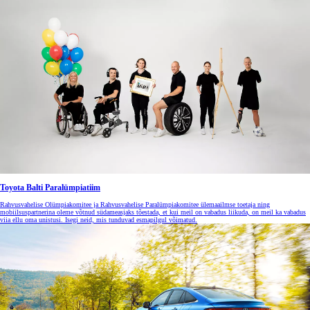
Toyota Balti Paralümpiatiim
Rahvusvahelise Olümpiakomitee ja Rahvusvahelise Paralümpiakomitee ülemaailmse toetaja ning
mobiilsuspartnerina oleme võtnud südameasjaks tõestada, et kui meil on vabadus liikuda, on meil ka vabadus
viia ellu oma unistusi. Isegi neid, mis tunduvad esmapilgul võimatud.