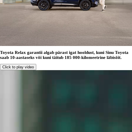
Toyota Relax garantii algab pärast igat hooldust, kuni Sinu Toyota
saab 10-aastaseks või kuni täitub 185 000-kilomeetrine läbisõit.
Click to play video