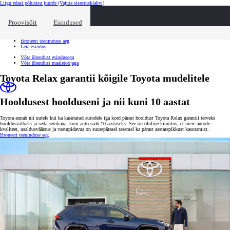
Liigu edasi põhisisu juurde
(Vajuta sisestusklahvi)
Kiirtee
Klõpsa kiirtee ülekatte sulgemiseks
Proovisõit
Esindused
Kiirtee
Tule proovisõidule
Broneeri teeninduse aeg
Leia esindus
Võta ühendust esindusega
Võta ühendust maaletoojaga
Toyota Relax garantii kõigile Toyota mudelitele
Hooldusest hoolduseni ja nii kuni 10 aastat
Toyota annab nii uutele kui ka kasutatud autodele iga kord pärast hooldust Toyota Relax garantii terveks
hooldusvälbaks ja seda senikaua, kuni auto saab 10-aastaseks. See on oluline kinnitus, et meie autode
kvaliteet, usaldusväärsus ja vastupidavus on suurepärasel tasemel ka pärast aastatepikkust kasutamist.
Broneeri teeninduse aeg