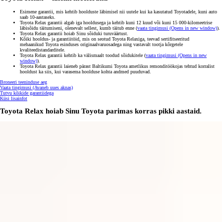
Esimene garantii, mis kehtib hoolduste läbimisel nii uutele kui ka kasutatud Toyotadele, kuni auto
saab 10-aastaseks.
Toyota Relax garantii algab iga hooldusega ja kehtib kuni 12 kuud või kuni 15 000-kilomeetrise
läbisõidu täitumiseni, olenevalt sellest, kumb täitub enne (
vaata tingimusi
(Opens in new window)
).
Toyota Relax garantii hoiab Sinu sõiduki turuväärtust.
Kõiki hooldus- ja garantiitöid, mis on seotud Toyota Relaxiga, teevad sertifitseeritud
mehaanikud Toyota esinduses originaalvaruosadega ning vastavalt tootja kõrgetele
kvaliteedistandarditele.
Toyota Relax garantii kehtib ka välismaalt toodud sõidukitele (
vaata tingimusi
(Opens in new
window)
).
Toyota Relax garantii laieneb pärast Baltikumi Toyota ametlikus remonditöökojas tehtud korralist
hooldust ka siis, kui varasema hoolduse kohta andmed puuduvad.
Broneeri teeninduse aeg
Vaata tingimusi
(Avaneb uues aknas)
Tutvu kõikide garantiidega
Küsi lisainfot
Toyota Relax hoiab Sinu Toyota parimas korras pikki aastaid.