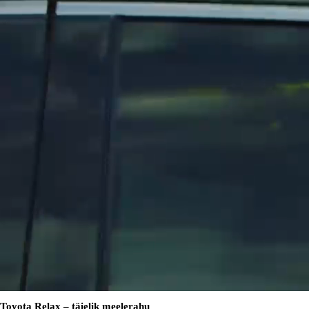
Toyota Relax – täielik meelerahu