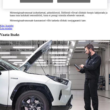
Rahaline risk
Mitteoriginaalvaruosad (sidurikettad, piduriklotsid, õlifiltrid) võivad sõidukit hoopis kahjustada ja
kaasa tuua kulukaid remonditöid, kuna ei pruugi toimida nõuetele vastavalt.
Mitteoriginaalvaruosade kasutamisel võib katkeda sõiduki tootjagarantii kate.
Küsi lisainfot
Leia esindus
Vaata lisaks