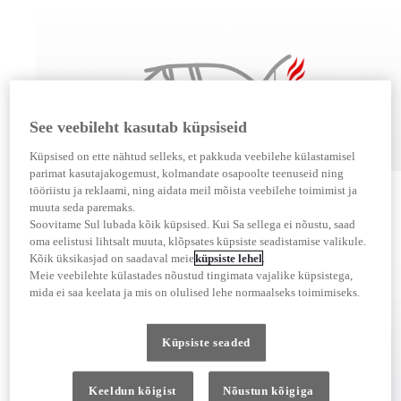
See veebileht kasutab küpsiseid
Küpsised on ette nähtud selleks, et pakkuda veebilehe külastamisel
parimat kasutajakogemust, kolmandate osapoolte teenuseid ning
Ohutusriskid
tööriistu ja reklaami, ning aidata meil mõista veebilehe toimimist ja
muuta seda paremaks.
Mitteoriginaalvaruosadega võivad kaasneda terviseriskid juhile ja kaassõitjatele, sest need ei ole
läbinud sama rangeid kvaliteedikontrolle nagu Toyota originaalvaruosad.
Soovitame Sul lubada kõik küpsised. Kui Sa sellega ei nõustu, saad
Mitteoriginaalvaruosad kuluvad kiiremini ja võivad põhjustada auto rikkeid või avariisid.
oma eelistusi lihtsalt muuta, klõpsates küpsiste seadistamise valikule.
Kõik üksikasjad on saadaval meie
küpsiste lehel
.
Meie veebilehte külastades nõustud tingimata vajalike küpsistega,
mida ei saa keelata ja mis on olulised lehe normaalseks toimimiseks.
Küpsiste seaded
Keeldun kõigist
Nõustun kõigiga