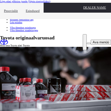
Liigu edasi põhisisu juurde
(Vajuta sisestusklahvi)
Kiirtee
DEALER NAME
Klõpsa kiirtee ülekatte sulgemiseks
Proovisõit
Esindused
Kiirtee
Tule proovisõidule
Broneeri teeninduse aeg
Leia esindus
Võta ühendust esindusega
Võta ühendust maaletoojaga
Toyota originaalvaruosad
Ava menüü
Hoia oma Toyota alati Toyota