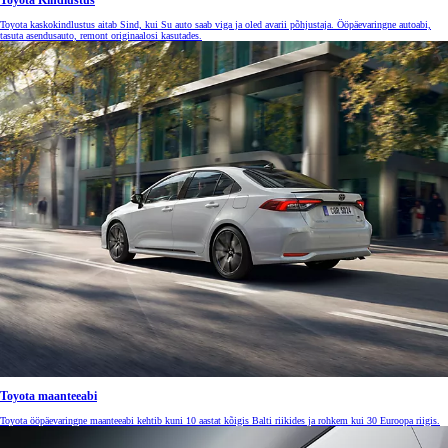
Toyota Kindlustus
Toyota kaskokindlustus aitab Sind, kui Su auto saab viga ja oled avarii põhjustaja. Ööpäevaringne autoabi,
tasuta asendusauto, remont originaalosi kasutades.
Toyota maanteeabi
Toyota ööpäevaringne maanteeabi kehtib kuni 10 aastat kõigis Balti riikides ja rohkem kui 30 Euroopa riigis.