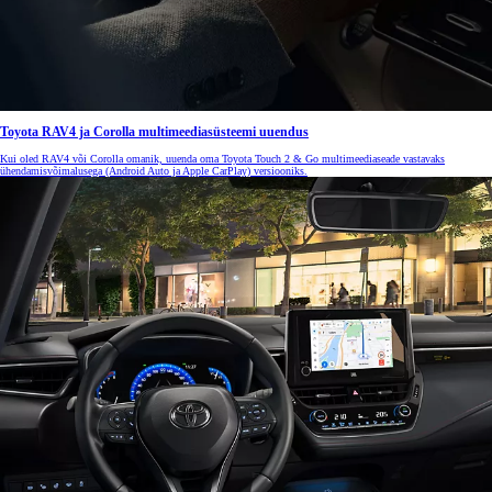
Toyota RAV4 ja Corolla multimeediasüsteemi uuendus
Kui oled RAV4 või Corolla omanik, uuenda oma Toyota Touch 2 & Go multimeediaseade vastavaks
ühendamisvõimalusega (Android Auto ja Apple CarPlay) versiooniks.