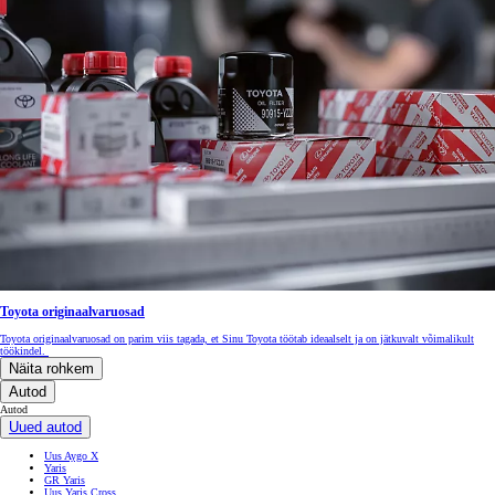
Toyota originaalvaruosad
Toyota originaalvaruosad on parim viis tagada, et Sinu Toyota töötab ideaalselt ja on jätkuvalt võimalikult
töökindel.
Näita rohkem
Autod
Autod
Uued autod
Uus Aygo X
Yaris
GR Yaris
Uus Yaris Cross