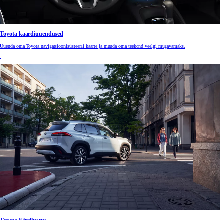
Toyota kaardiuuendused
Uuenda oma Toyota navigatsioonisüsteemi kaarte ja muuda oma teekond veelgi mugavamaks.