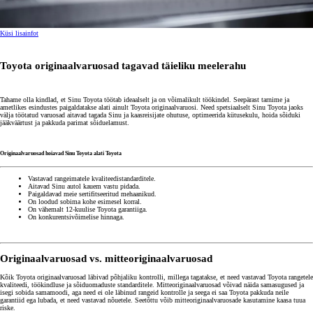
Küsi lisainfot
Toyota originaalvaruosad tagavad täieliku meelerahu
Tahame olla kindlad, et Sinu Toyota töötab ideaalselt ja on võimalikult töökindel. Seepärast tarnime ja
ametlikes esindustes paigaldatakse alati ainult Toyota originaalvaruosi. Need spetsiaalselt Sinu Toyota jaoks
välja töötatud varuosad aitavad tagada Sinu ja kaasreisijate ohutuse, optimeerida kütusekulu, hoida sõiduki
jääkväärtust ja pakkuda parimat sõiduelamust.
Originaalvaruosad hoiavad Sinu Toyota alati Toyota
Vastavad rangeimatele kvaliteedistandarditele.
Aitavad Sinu autol kauem vastu pidada.
Paigaldavad meie sertifitseeritud mehaanikud.
On loodud sobima kohe esimesel korral.
On vähemalt 12-kuulise Toyota garantiiga.
On konkurentsivõimelise hinnaga.
Originaalvaruosad vs. mitteoriginaalvaruosad
Kõik Toyota originaalvaruosad läbivad põhjaliku kontrolli, millega tagatakse, et need vastavad Toyota rangetele
kvaliteedi, töökindluse ja sõiduomaduste standarditele. Mitteoriginaalvaruosad võivad näida samasugused ja
isegi sobida samamoodi, aga need ei ole läbinud rangeid kontrolle ja seega ei saa Toyota pakkuda neile
garantiid ega lubada, et need vastavad nõuetele. Seetõttu võib mitteoriginaalvaruosade kasutamine kaasa tuua
riske.