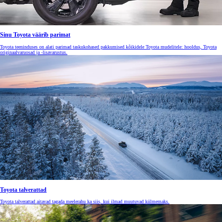
Sinu Toyota väärib parimat
Toyota teeninduses on alati parimad taskukohased pakkumised kõikidele Toyota mudelitele: hooldus, Toyota
originaalvaruosad ja -lisavarustus.
Toyota talverattad
Toyota talverattad aitavad tagada meelerahu ka siis, kui ilmad muutuvad külmemaks.