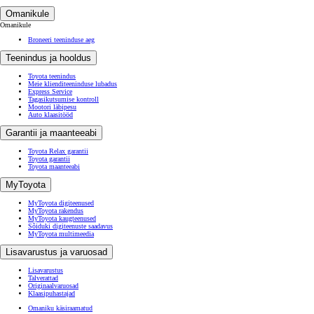
Omanikule
Omanikule
Broneeri teeninduse aeg
Teenindus ja hooldus
Toyota teenindus
Meie klienditeeninduse lubadus
Express Service
Tagasikutsumise kontroll
Mootori läbipesu
Auto klaasitööd
Garantii ja maanteeabi
Toyota Relax garantii
Toyota garantii
Toyota maanteeabi
MyToyota
MyToyota digiteenused
MyToyota rakendus
MyToyota kaugteenused
Sõiduki digiteenuste saadavus
MyToyota multimeedia
Lisavarustus ja varuosad
Lisavarustus
Talverattad
Originaalvaruosad
Klaasipuhastajad
Omaniku käsiraamatud