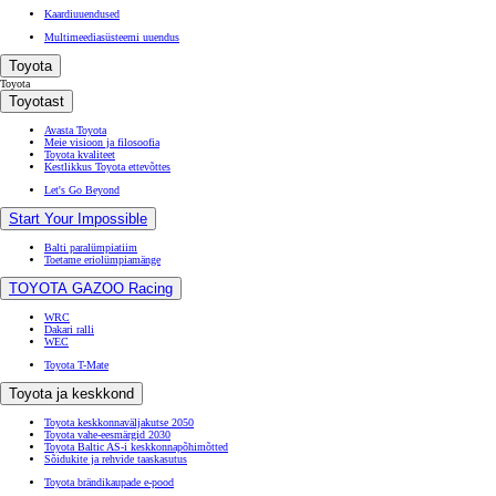
Kaardiuuendused
Multimeediasüsteemi uuendus
Toyota
Toyota
Toyotast
Avasta Toyota
Meie visioon ja filosoofia
Toyota kvaliteet
Kestlikkus Toyota ettevõttes
Let's Go Beyond
Start Your Impossible
Balti paralümpiatiim
Toetame eriolümpiamänge
TOYOTA GAZOO Racing
WRC
Dakari ralli
WEC
Toyota T-Mate
Toyota ja keskkond
Toyota keskkonnaväljakutse 2050
Toyota vahe-eesmärgid 2030
Toyota Baltic AS-i keskkonnapõhimõtted
Sõidukite ja rehvide taaskasutus
Toyota brändikaupade e-pood