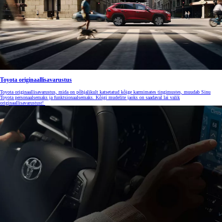
Toyota originaallisavarustus
Toyota originaallisavarustus, mida on põhjalikult katsetatud kõige karmimates tingimustes, muudab Sinu
Toyota personaalsemaks ja funktsionaalsemaks. Kõigi mudelite jaoks on saadaval lai valik
originaallisavarustust!