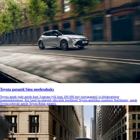
Toyota garantii Sinu meelerahuks
Toyota annab igale autole kuni 3-aastase (või kuni 100 000 km) tootjagarantii ja ööpäevaringse
maanteeabiteenuse. Kui lased ka edaspidi teha kõik hooldused Toyota ametlikus esinduses Baltikumis, annab
Toyota sobivale autole Toyota Relax garantii.