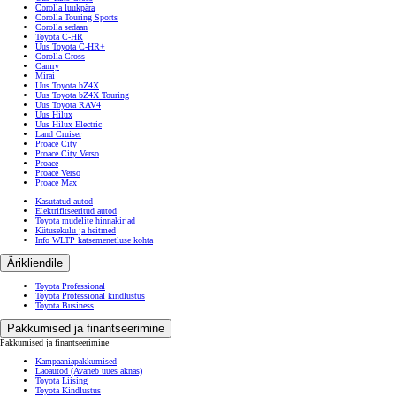
Corolla luukpära
Corolla Touring Sports
Corolla sedaan
Toyota C-HR
Uus Toyota C-HR+
Corolla Cross
Camry
Mirai
Uus Toyota bZ4X
Uus Toyota bZ4X Touring
Uus Toyota RAV4
Uus Hilux
Uus Hilux Electric
Land Cruiser
Proace City
Proace City Verso
Proace
Proace Verso
Proace Max
Kasutatud autod
Elektrifitseeritud autod
Toyota mudelite hinnakirjad
Kütusekulu ja heitmed
Info WLTP katsemenetluse kohta
Ärikliendile
Toyota Professional
Toyota Professional kindlustus
Toyota Business
Pakkumised ja finantseerimine
Pakkumised ja finantseerimine
Kampaaniapakkumised
Laoautod
(Avaneb uues aknas)
Toyota Liising
Toyota Kindlustus