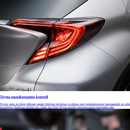
Toyota tagasikutsumise kontroll
Toyota jaoks on kõige tähtsam tagada liiklejate turvalisus ja ohutus ning tagasikutsumise kampaaniatel on selle
eesmärgini jõudmisel oluline osa. Vaata, kas Sinu Toyota kuulub tagasikutsumise kampaania alla.