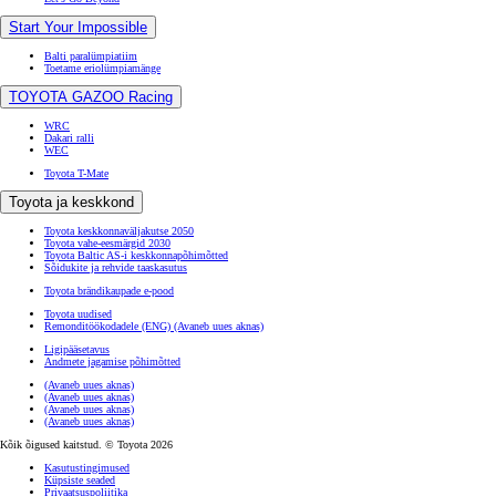
Start Your Impossible
Balti paralümpiatiim
Toetame eriolümpiamänge
TOYOTA GAZOO Racing
WRC
Dakari ralli
WEC
Toyota T-Mate
Toyota ja keskkond
Toyota keskkonnaväljakutse 2050
Toyota vahe-eesmärgid 2030
Toyota Baltic AS-i keskkonnapõhimõtted
Sõidukite ja rehvide taaskasutus
Toyota brändikaupade e-pood
Toyota uudised
Remonditöökodadele (ENG)
(Avaneb uues aknas)
Ligipääsetavus
Andmete jagamise põhimõtted
(Avaneb uues aknas)
(Avaneb uues aknas)
(Avaneb uues aknas)
(Avaneb uues aknas)
Kõik õigused kaitstud. © Toyota 2026
Kasutustingimused
Küpsiste seaded
Privaatsuspoliitika