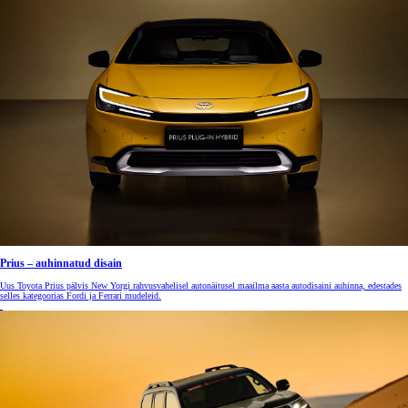
Prius – auhinnatud disain
Uus Toyota Prius pälvis New Yorgi rahvusvahelisel autonäitusel maailma aasta autodisaini auhinna, edestades
selles kategoorias Fordi ja Ferrari mudeleid.