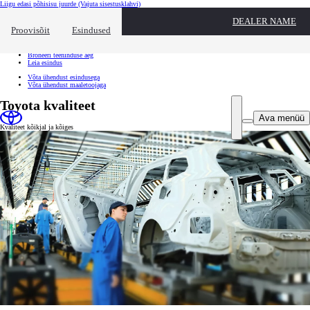
Liigu edasi põhisisu juurde
(Vajuta sisestusklahvi)
Kiirtee
DEALER NAME
Klõpsa kiirtee ülekatte sulgemiseks
Proovisõit
Esindused
Kiirtee
Tule proovisõidule
Broneeri teeninduse aeg
Leia esindus
Võta ühendust esindusega
Võta ühendust maaletoojaga
Toyota kvaliteet
Ava menüü
Kvaliteet kõikjal ja kõiges