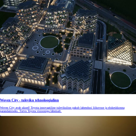
Woven City - tuleviku tehnoloogialinn
Woven City avab uksed! Toyota innovaatiline tulevikulinn pakub lahendusi liikuvuse ja elukeskkonna
parandamiseks. Tutvu Toyota visiooniga lähemalt.