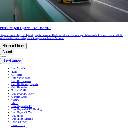
Prius Plug-in Hybrid Red Dot 2023
Toyota Prius Plug-in Hybrid pärjati maineka Red Doti disainiauhinnaga. Rahvusvaheline žürii andis 2023.
aasta tootedisaini kategooria kõrgeima auhinna Priusele.
Näita rohkem
Autod
Autod
Uued autod
Uus Aygo X
Yaris
GR Yaris
Uus Yaris Cross
Corolla luukpära
Corolla Touring Sports
Corolla sedaan
Toyota C-HR
Uus Toyota C-HR+
Corolla Cross
Camry
Mirai
Uus Toyota bZ4X
Uus Toyota bZ4X Touring
Uus Toyota RAV4
Uus Hilux
Uus Hilux Electric
Land Cruiser
Proace City