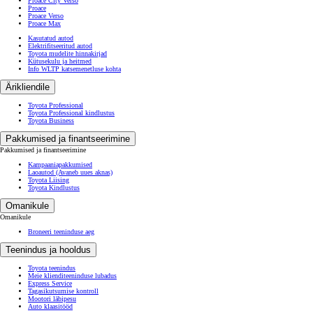
Proace City Verso
Proace
Proace Verso
Proace Max
Kasutatud autod
Elektrifitseeritud autod
Toyota mudelite hinnakirjad
Kütusekulu ja heitmed
Info WLTP katsemenetluse kohta
Ärikliendile
Toyota Professional
Toyota Professional kindlustus
Toyota Business
Pakkumised ja finantseerimine
Pakkumised ja finantseerimine
Kampaaniapakkumised
Laoautod
(Avaneb uues aknas)
Toyota Liising
Toyota Kindlustus
Omanikule
Omanikule
Broneeri teeninduse aeg
Teenindus ja hooldus
Toyota teenindus
Meie klienditeeninduse lubadus
Express Service
Tagasikutsumise kontroll
Mootori läbipesu
Auto klaasitööd