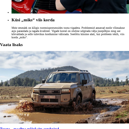
Küsi „miks“ viis korda
Meie eesmärk on kõigis tootmisprotsessides toota vigadeta. Probleemid annavad meile võimaluse
asju parandada ja tagada kvaliteet. Vigade korral on oluline selgitada välja juurpõhjus ning see
kõrvaldada ja selle tulevikus kordumine välistada. Seetõttu küsime alati, kui probleem tekib, viis
korda „miks“.
Vaata lisaks