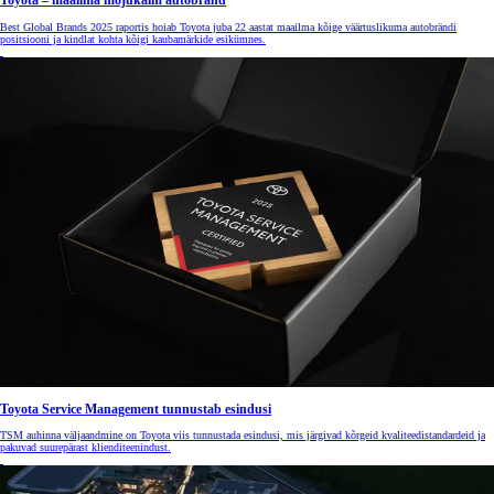
Toyota – maailma mõjukaim autobränd
Best Global Brands 2025 raportis hoiab Toyota juba 22 aastat maailma kõige väärtuslikuma autobrändi
positsiooni ja kindlat kohta kõigi kaubamärkide esikümnes.
Toyota Service Management tunnustab esindusi
TSM auhinna väljaandmine on Toyota viis tunnustada esindusi, mis järgivad kõrgeid kvaliteedistandardeid ja
pakuvad suurepärast klienditeenindust.