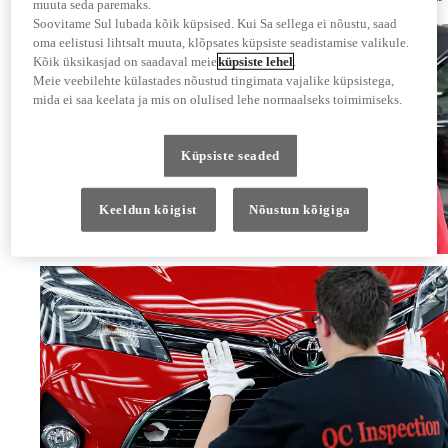
muuta seda paremaks.
igas etapis ühtse kvaliteedi.
Soovitame Sul lubada kõik küpsised. Kui Sa sellega ei nõustu, saad
oma eelistusi lihtsalt muuta, klõpsates küpsiste seadistamise valikule.
Kõik üksikasjad on saadaval meie
küpsiste lehel
.
Meie veebilehte külastades nõustud tingimata vajalike küpsistega,
mida ei saa keelata ja mis on olulised lehe normaalseks toimimiseks.
Küpsiste seaded
Keeldun kõigist
Nõustun kõigiga