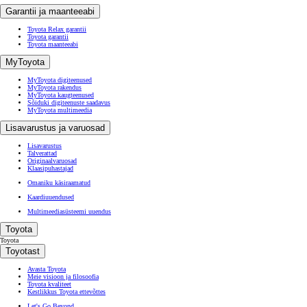
Garantii ja maanteeabi
Toyota Relax garantii
Toyota garantii
Toyota maanteeabi
MyToyota
MyToyota digiteenused
MyToyota rakendus
MyToyota kaugteenused
Sõiduki digiteenuste saadavus
MyToyota multimeedia
Lisavarustus ja varuosad
Lisavarustus
Talverattad
Originaalvaruosad
Klaasipuhastajad
Omaniku käsiraamatud
Kaardiuuendused
Multimeediasüsteemi uuendus
Toyota
Toyota
Toyotast
Avasta Toyota
Meie visioon ja filosoofia
Toyota kvaliteet
Kestlikkus Toyota ettevõttes
Let's Go Beyond