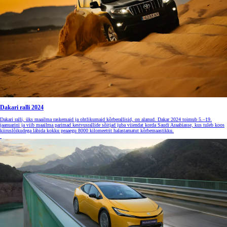
Dakari ralli 2024
Dakari ralli, üks maailma raskemaid ja ohtlikumaid kõrberallisid, on alanud. Dakar 2024 toimub 5.–19.
jaanuarini ja viib maailma parimad kestvusrallide sõitjad juba viiendat korda Saudi Araabiasse, kus tuleb koos
kiiruslõikudega läbida kokku peaaegu 8000 kilomeetrit halastamatut kõrbemaastikku.