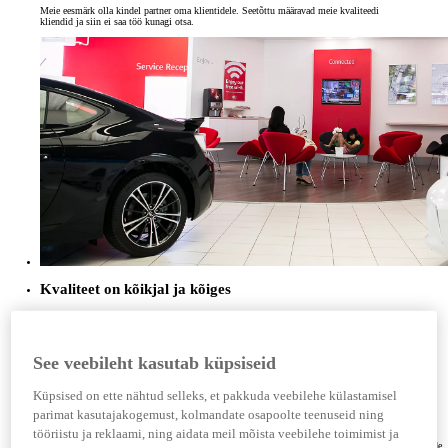
Meie eesmärk olla kindel partner oma klientidele. Seetõttu määravad meie kvaliteedi
kliendid ja siin ei saa töö kunagi otsa.
Kvaliteet on kõikjal ja kõiges
Kvaliteet on kõigi meie tegemiste keskmes. Kaizeni põhimõtet järgides soovime alati kõike
paremaks teha. Nii saame olla kindlad, et pakume klientidele kõige kvaliteetsemaid tooteid ja
teenuseid. Üleminekul liikuvusettevõtteks jääme truuks oma kvaliteedipõhimõtetele ja püüdleme
samasuguse kvaliteedi poole kõigis oma tegevustes. Alates sellest, kuidas me pidevalt muutuvas
See veebileht kasutab küpsiseid
digimaailmas klientidega suhtleme, kuni süsinikuneutraalsuse saavutamiseni.
Meie kvaliteedifilosoofia
Küpsised on ette nähtud selleks, et pakkuda veebilehe külastamisel
parimat kasutajakogemust, kolmandate osapoolte teenuseid ning
Meie suhtumine kvaliteeti põhineb Jikotei Kanketsu filosoofial: vead ei tohi kunagi jõuda edasi
järgmisse tööprotsessi. See tähendab, et iga töötaja võtab vastutuse oma töö kvaliteedi eest. Kui
tööriistu ja reklaami, ning aidata meil mõista veebilehe toimimist ja
ükskõik kes töötajaist avastab mõnes komponendis või protsessis probleemi, saab ta anda sellest
märku ning tootmise vajaduse korral peatada, et probleem lahendada. See tagab kõigi tööprotsesside