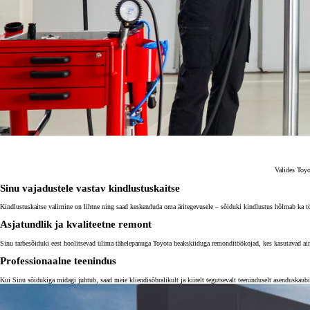
Valides Toyo
Sinu vajadustele vastav kindlustuskaitse
Kindlustuskaitse valimine on lihtne ning saad keskenduda oma äritegevusele – sõiduki kindlustus hõlmab ka töö
Asjatundlik ja kvaliteetne remont
Sinu tarbesõiduki eest hoolitsevad ülima tähelepanuga Toyota heakskiiduga remonditöökojad, kes kasutavad ain
Professionaalne teenindus
Kui Sinu sõidukiga midagi juhtub, saad meie kliendisõbralikult ja kiirelt tegutsevalt teeninduselt asenduskaub