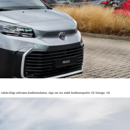
valida kõige sobivama kindlustuskaitse, olgu see siis eraldi kindlustuspoliis või liisingu- või