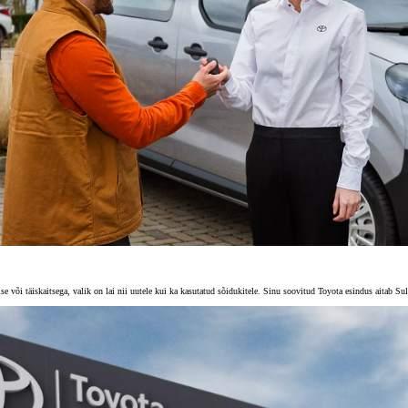
 või täiskaitsega, valik on lai nii uutele kui ka kasutatud sõidukitele. Sinu soovitud Toyota esindus aitab Sul 