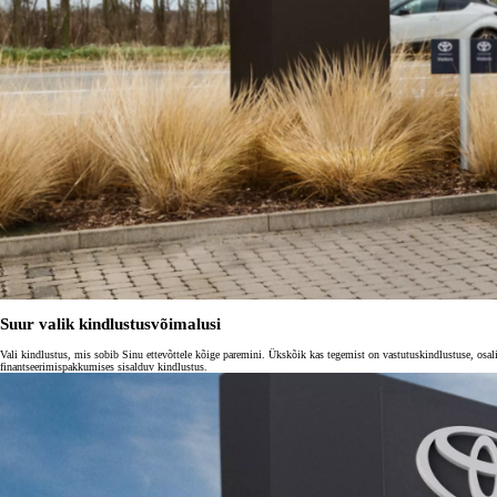
Kuumakse alates 192 € / kuu
Corolla Cross
HÜBRIID
Suur valik kindlustusvõimalusi
Vali kindlustus, mis sobib Sinu ettevõttele kõige paremini. Ükskõik kas tegemist on vastutuskindlustuse, osalise
finantseerimispakkumises sisalduv kindlustus.