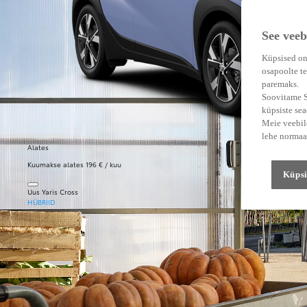
See veeb
Küpsised on
osapoolte te
paremaks.
Soovitame Su
küpsiste se
Meie veebile
lehe normaa
Alates
Kuumakse alates 196 € / kuu
Küpsi
Uus Yaris Cross
HÜBRIID