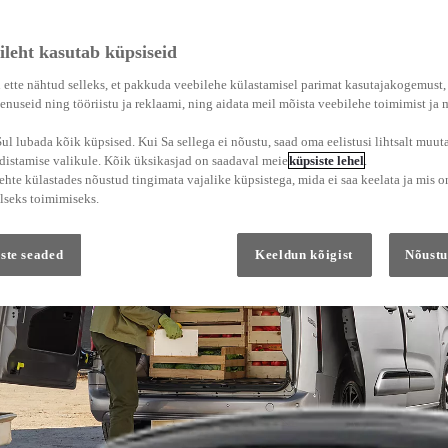
ileht kasutab küpsiseid
 ette nähtud selleks, et pakkuda veebilehe külastamisel parimat kasutajakogemust
enuseid ning tööriistu ja reklaami, ning aidata meil mõista veebilehe toimimist ja
l lubada kõik küpsised. Kui Sa sellega ei nõustu, saad oma eelistusi lihtsalt muuta
adistamise valikule. Kõik üksikasjad on saadaval meie
küpsiste lehel
.
hte külastades nõustud tingimata vajalike küpsistega, mida ei saa keelata ja mis o
lseks toimimiseks.
ste seaded
Keeldun kõigist
Nõustu