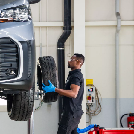
Tutvu laoautode valikuga
Suur valik ja kiire tarne
Vaata mudelite hinnakirju
Leia esindus