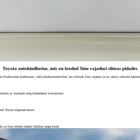
Toyota autokindlustus, mis on loodud Sinu vajadusi silmas pidades
ta Professional kindlustuse, valid kindlustusettevõtte, kes mõistab Sinu vajadusi ja on valmis sobivaid lahen
riistu ja -materjale ning kohandatud lisavarustust.
ult Toyota originaalvaruosi.
iku ja Sinu sõiduk tehakse lühikese ajaga korda.