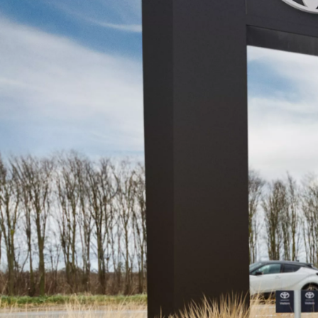
Alates
Kuumakse alates 258 € / kuu
Toyota bZ4X
ELEKTER