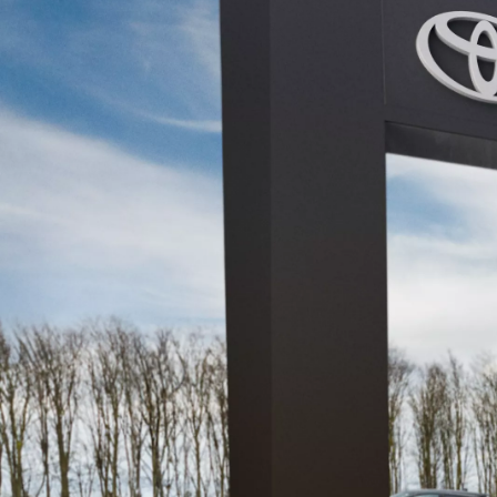
Alates 24 900 €
Corolla sedaan
HÜBRIID
Alates