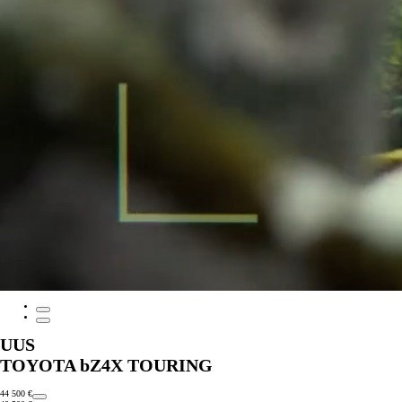
UUS
TOYOTA bZ4X TOURING
44 500 €