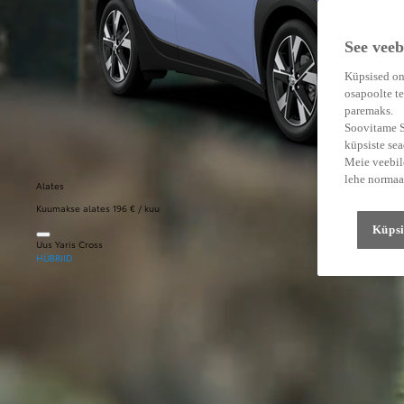
See veeb
Küpsised on
osapoolte te
paremaks.
Soovitame Su
küpsiste se
Meie veebile
lehe normaa
Alates
Kuumakse alates 196 € / kuu
Küpsi
Uus Yaris Cross
HÜBRIID