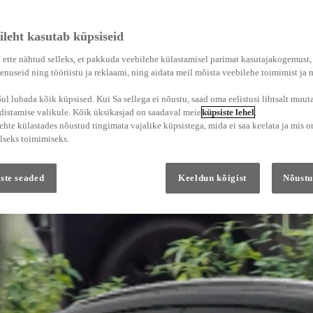
ileht kasutab küpsiseid
 ette nähtud selleks, et pakkuda veebilehe külastamisel parimat kasutajakogemust
enuseid ning tööriistu ja reklaami, ning aidata meil mõista veebilehe toimimist ja
l lubada kõik küpsised. Kui Sa sellega ei nõustu, saad oma eelistusi lihtsalt muuta
adistamise valikule. Kõik üksikasjad on saadaval meie
küpsiste lehel
.
hte külastades nõustud tingimata vajalike küpsistega, mida ei saa keelata ja mis o
lseks toimimiseks.
ste seaded
Keeldun kõigist
Nõustu