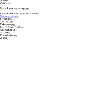
48 500 €
436 € / kuu
Tutvu finantstingimustega
Komplekteeri oma Toyota bZ4X Touring
Tule proovisõidule
Sõiduulatus
479 - 591 km
Elektritarve
14 - 16.6 kWh / 100 km
Aku mahutavus
74.7 kWh
Kiirlaadimise aeg
28 min