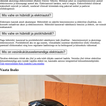
tähendab akutoitega elektrisõidukit (Battery Electric Vehicle). Mõlemal juhul on sisepõlemismootori asemel
elektrimootor ja kütusepaagi asemel aku. Elektriautosid laetakse, neid ei tangita. Elektrisõidukid sõidavad
erakordselt sujuvalt ja vaikselt, suudavad võimsalt kiirendada ning pakuvad uudset ja paeluvat
sõidukogemust.
Mis vahe on hübriidil ja elektriautol?
Elektriauto kasutab ainult akuenergiat. Hübriididel on säästlik bensiinimootor ja elektriline jõuallikas, mis
koosneb iselaadivast akust ja elektrimootorist. Hübriidid kasutavad vaheldumisi bensiini ja elektrit, see toimub
märkamatult.
Mis vahe on hübriidil ja pistikhübriidil?
Nagu hübriidid, kasutavad ka pistikhübriidid vaheldumisi kaht jõuallikat – bensiinimootorit ja akutoitega
elektrimootorit. Pistikhübriidi aku on aga suurem, võimaldades suuremat täiselektrilise sõidu võimekust,
paremaid sõiduomadusi ning koos regulaarse laadimisega on ka heitkogused ja kütusekulu väiksemad.
Mis on vesinikukütuseelemendiga elektriauto?
Tavaline elektriauto töötab aku jõul ja seda tuleb tühjaks saamisel laadida. Vesiniku jõul töötav elektriline
kütuseelemendiga auto toodab vajaliku elektri ise, kasutades autosse integreeritud kütuseelemendiplokki.
Tule proovisõidule
Küsi lisainfot
Leia esindus
Vaata lisaks