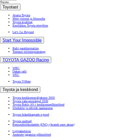
Toyota
Toyotast
Avasta Toyota
Meie visioon ja filosoofia
Toyota kvaliteet
Kestlikkus Toyota ettevõttes
Let's Go Beyond
Start Your Impossible
Balti paralümpiatiim
Toetame eriolümpiamänge
TOYOTA GAZOO Racing
WRC
Dakari ralli
WEC
Toyota T-Mate
Toyota ja keskkond
Toyota keskkonnaväljakutse 2050
Toyota vahe-eesmärgid 2030
Toyota Baltic AS-i keskkonnapõhimõtted
Sõidukite ja rehvide taaskasutus
Toyota brändikaupade e-pood
Toyota uudised
Remonditöökodadele (ENG)
(Avaneb uues aknas)
Ligipääsetavus
Andmete jagamise põhimõtted