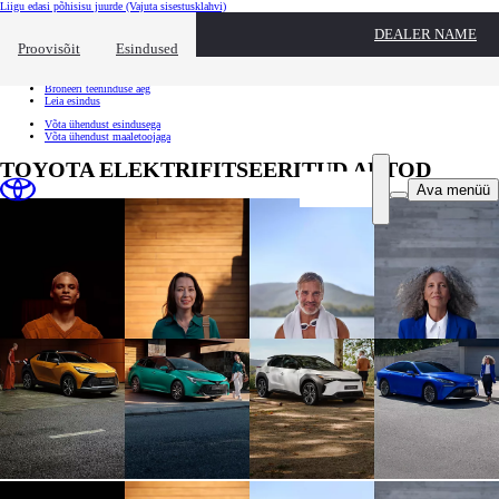
Liigu edasi põhisisu juurde
(Vajuta sisestusklahvi)
Kiirtee
DEALER NAME
Klõpsa kiirtee ülekatte sulgemiseks
Proovisõit
Esindused
Kiirtee
Tule proovisõidule
Broneeri teeninduse aeg
Leia esindus
Võta ühendust esindusega
Võta ühendust maaletoojaga
TOYOTA ELEKTRIFITSEERITUD AUTOD
Ava menüü