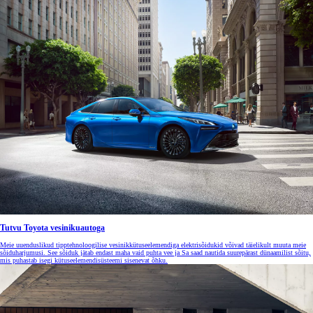
Tutvu Toyota vesinikuautoga
Meie uuenduslikud tipptehnoloogilise vesinikkütuseelemendiga elektrisõidukid võivad täielikult muuta meie
sõiduharjumusi. See sõiduk jätab endast maha vaid puhta vee ja Sa saad nautida suurepärast dünaamilist sõitu,
mis puhastab isegi kütuseelemendisüsteemi sisenevat õhku.