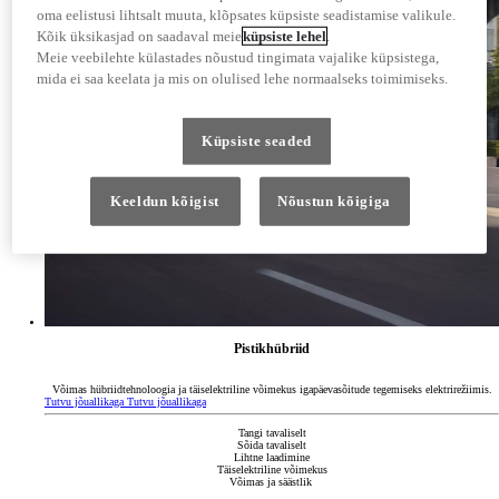
oma eelistusi lihtsalt muuta, klõpsates küpsiste seadistamise valikule.
Kõik üksikasjad on saadaval meie
küpsiste lehel
.
Meie veebilehte külastades nõustud tingimata vajalike küpsistega,
mida ei saa keelata ja mis on olulised lehe normaalseks toimimiseks.
Küpsiste seaded
Keeldun kõigist
Nõustun kõigiga
Pistikhübriid
Võimas hübriidtehnoloogia ja täiselektriline võimekus igapäevasõitude tegemiseks elektrirežiimis.
Tutvu jõuallikaga
Tutvu jõuallikaga
Tangi tavaliselt
Sõida tavaliselt
Lihtne laadimine
Täiselektriline võimekus
Võimas ja säästlik