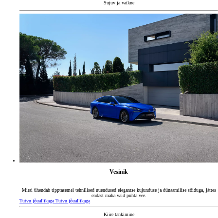
Sujuv ja vaikne
Vesinik
Mirai ühendab tipptasemel tehnilised uuendused elegantse kujunduse ja dünaamilise sõiduga, jättes
endast maha vaid puhta vee.
Tutvu jõuallikaga
Tutvu jõuallikaga
Kiire tankimine