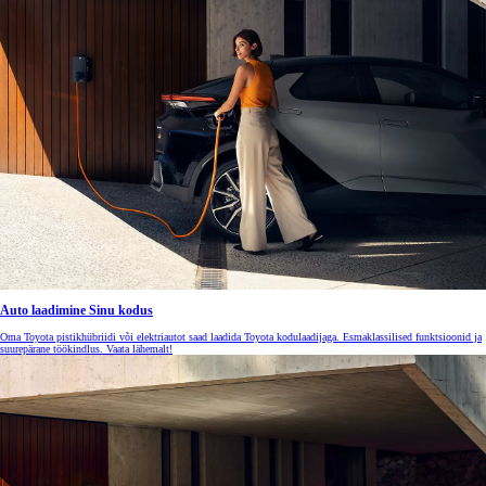
Auto laadimine Sinu kodus
Oma Toyota pistikhübriidi või elektriautot saad laadida Toyota kodulaadijaga. Esmaklassilised funktsioonid ja
suurepärane töökindlus. Vaata lähemalt!