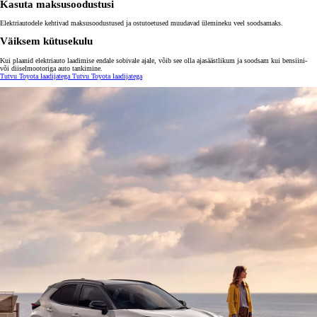
Kasuta maksusoodustusi
Elektriautodele kehtivad maksusoodustused ja ostutoetused muudavad ülemineku veel soodsamaks.
Väiksem kütusekulu
Kui plaanid elektriauto laadimise endale sobivale ajale, võib see olla ajasäästlikum ja soodsam kui bensiini-
või diiselmootoriga auto tankimine.
Tutvu Toyota laadijatega
Tutvu Toyota laadijatega