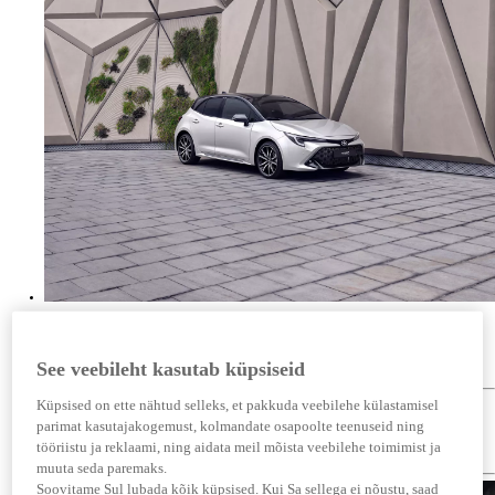
Hübriid
See veebileht kasutab küpsiseid
Elektri ja bensiini jõud kahe maailma parimaid omadusi ühendavas täiustatud jõuülekandes.
Tutvu jõuallikaga
Tutvu jõuallikaga
Küpsised on ette nähtud selleks, et pakkuda veebilehe külastamisel
Laadimisvaba
Tangi tavaliselt
parimat kasutajakogemust, kolmandate osapoolte teenuseid ning
Sõida tavaliselt
Väike heitkogus
tööriistu ja reklaami, ning aidata meil mõista veebilehe toimimist ja
Väike kütusekulu
muuta seda paremaks.
Soovitame Sul lubada kõik küpsised. Kui Sa sellega ei nõustu, saad