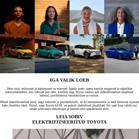
IGA VALIK LOEB
Meie elud, eelistused ja harjumused on erinevad. Igaüks peaks saama nautida mugavaid ja säästlikke
liikuvuslahendusi, mis sobivad just talle. Seetõttu ongi Toyota valikus neli elektrifitseeritud jõuallikat:
hübriid, pistikhübriid, täiselektriline ja vesinik.
Mõnel elektrifitseeritud autol, nagu hübriidil ja pistikhübriidil, on ka bensiinimootor ja need lülituvad sujuvalt
kahe jõuallika vahel. Teistel, nagu Toyota bZ4X, on puhtalt elektrilised jõuallikad. Nii saad Sina valida just
omale sobivaima tehnoloogia ja nautida oma igapäevaseid sõite.
LEIA SOBIV
ELEKTRIFITSEERITUD TOYOTA