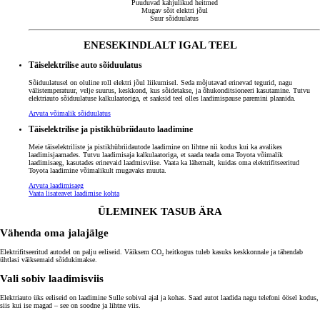
Puuduvad kahjulikud heitmed
Mugav sõit elektri jõul
Suur sõiduulatus
ENESEKINDLALT IGAL TEEL
Täiselektrilise auto sõiduulatus
Sõiduulatusel on oluline roll elektri jõul liikumisel. Seda mõjutavad erinevad tegurid, nagu
välistemperatuur, velje suurus, keskkond, kus sõidetakse, ja õhukonditsioneeri kasutamine. Tutvu
elektriauto sõiduulatuse kalkulaatoriga, et saaksid teel olles laadimispause paremini plaanida.
Arvuta võimalik sõiduulatus
Täiselektrilise ja pistikhübriidauto laadimine
Meie täiselektriliste ja pistikhübriidautode laadimine on lihtne nii kodus kui ka avalikes
laadimisjaamades. Tutvu laadimisaja kalkulaatoriga, et saada teada oma Toyota võimalik
laadimisaeg, kasutades erinevaid laadmisviise. Vaata ka lähemalt, kuidas oma elektrifitseeritud
Toyota laadimine võimalikult mugavaks muuta.
Arvuta laadimisaeg
Vaata lisateavet laadimise kohta
ÜLEMINEK TASUB ÄRA
Vähenda oma jalajälge
Elektrifitseeritud autodel on palju eeliseid. Väiksem CO₂ heitkogus tuleb kasuks keskkonnale ja tähendab
ühtlasi väiksemaid sõidukimakse.
Vali sobiv laadimisviis
Elektriauto üks eeliseid on laadimine Sulle sobival ajal ja kohas. Saad autot laadida nagu telefoni öösel kodus,
siis kui ise magad – see on soodne ja lihtne viis.