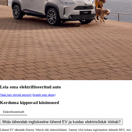
Leia oma elektrifitseeritud auto
Vaata laos olevaid autosid
(Avaneb uues aknas)
Korduma kippuvad küsimused
Elektrifitseeritud
4
Mida tähendab ingliskeelne lühend EV ja kuidas elektrisõiduk töötab?
Lühend EV tähendab Electric Vehicle ehk elektrisõidukit. Samuti võid kohata ingliskeelset lühendit BEV, mis