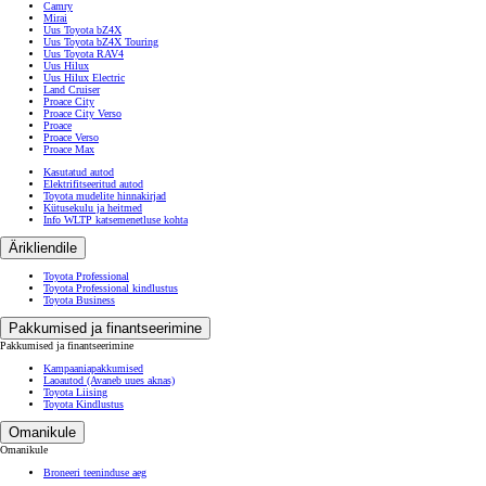
Camry
Mirai
Uus Toyota bZ4X
Uus Toyota bZ4X Touring
Uus Toyota RAV4
Uus Hilux
Uus Hilux Electric
Land Cruiser
Proace City
Proace City Verso
Proace
Proace Verso
Proace Max
Kasutatud autod
Elektrifitseeritud autod
Toyota mudelite hinnakirjad
Kütusekulu ja heitmed
Info WLTP katsemenetluse kohta
Ärikliendile
Toyota Professional
Toyota Professional kindlustus
Toyota Business
Pakkumised ja finantseerimine
Pakkumised ja finantseerimine
Kampaaniapakkumised
Laoautod
(Avaneb uues aknas)
Toyota Liising
Toyota Kindlustus
Omanikule
Omanikule
Broneeri teeninduse aeg