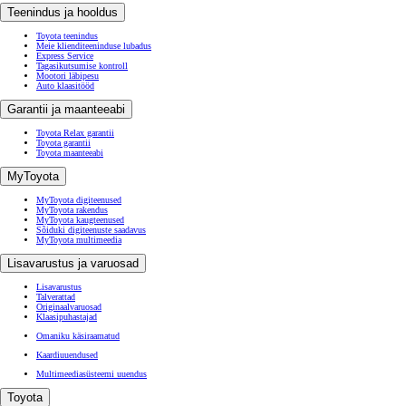
Teenindus ja hooldus
Toyota teenindus
Meie klienditeeninduse lubadus
Express Service
Tagasikutsumise kontroll
Mootori läbipesu
Auto klaasitööd
Garantii ja maanteeabi
Toyota Relax garantii
Toyota garantii
Toyota maanteeabi
MyToyota
MyToyota digiteenused
MyToyota rakendus
MyToyota kaugteenused
Sõiduki digiteenuste saadavus
MyToyota multimeedia
Lisavarustus ja varuosad
Lisavarustus
Talverattad
Originaalvaruosad
Klaasipuhastajad
Omaniku käsiraamatud
Kaardiuuendused
Multimeediasüsteemi uuendus
Toyota