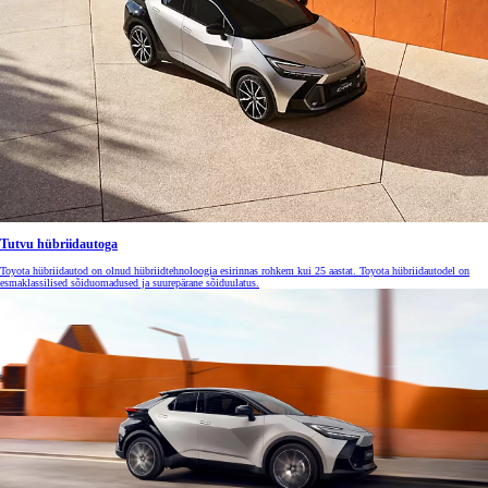
Tutvu hübriidautoga
Toyota hübriidautod on olnud hübriidtehnoloogia esirinnas rohkem kui 25 aastat. Toyota hübriidautodel on
esmaklassilised sõiduomadused ja suurepärane sõiduulatus.