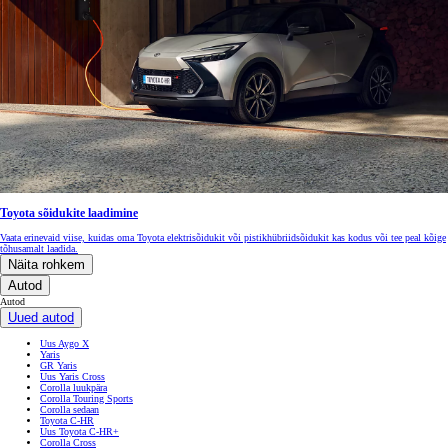
Toyota sõidukite laadimine
Vaata erinevaid viise, kuidas oma Toyota elektrisõidukit või pistikhübriidsõidukit kas kodus või tee peal kõige
tõhusamalt laadida.
Näita rohkem
Autod
Autod
Uued autod
Uus Aygo X
Yaris
GR Yaris
Uus Yaris Cross
Corolla luukpära
Corolla Touring Sports
Corolla sedaan
Toyota C-HR
Uus Toyota C-HR+
Corolla Cross