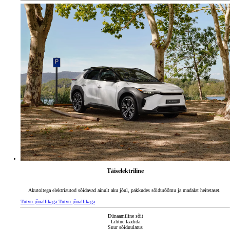
Täiselektriline
Akutoitega elektriautod sõidavad ainult aku jõul, pakkudes sõidurõõmu ja madalat heitetaset.
Tutvu jõuallikaga
Tutvu jõuallikaga
Dünaamiline sõit
Lihtne laadida
Suur sõiduulatus