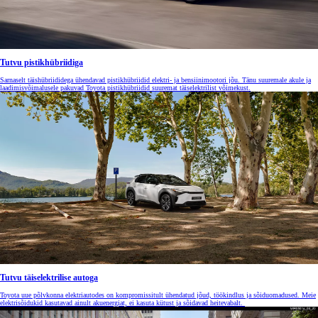
Tutvu pistikhübriidiga
Sarnaselt täishübriididega ühendavad pistikhübriidid elektri- ja bensiinimootori jõu. Tänu suuremale akule ja
laadimisvõimalusele pakuvad Toyota pistikhübriidid suuremat täiselektrilist võimekust.
Tutvu täiselektrilise autoga
Toyota uue põlvkonna elektriautodes on kompromissitult ühendatud jõud, töökindlus ja sõiduomadused. Meie
elektrisõidukid kasutavad ainult akuenergiat, ei kasuta kütust ja sõidavad heitevabalt.