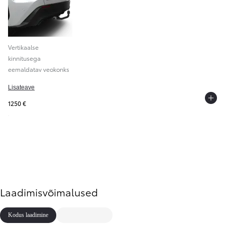
Vertikaalse
kinnitusega
eemaldatav veokonks
Lisateave
1250 €
Laadimisvõimalused
Kodus laadimine