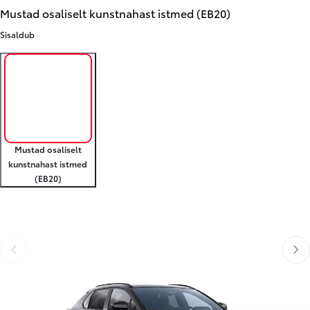
Mustad osaliselt kunstnahast istmed (EB20)
Sisaldub
Mustad osaliselt
kunstnahast istmed
(EB20)
Libista eelmisele
Libis