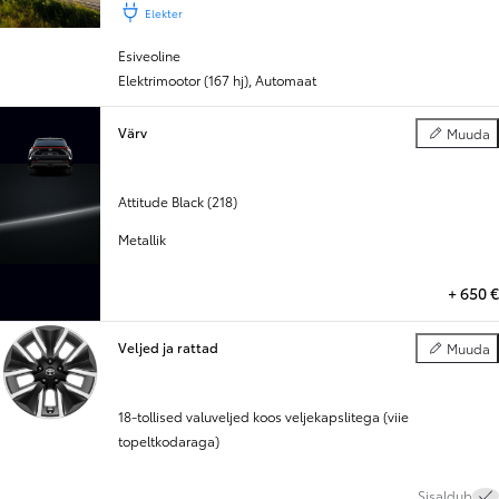
Elekter
Esiveoline
Elektrimootor (167 hj)
,
Automaat
Värv
Muuda
Värv
Attitude Black (218)
Metallik
+
650 €
Veljed ja rattad
Muuda
Veljed ja ra
18-tollised valuveljed koos veljekapslitega (viie
topeltkodaraga)
Sisaldub