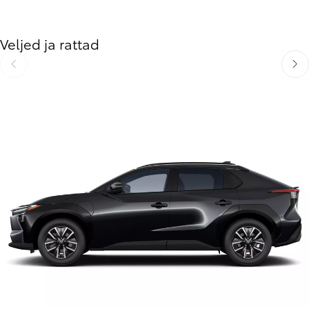
Veljed ja rattad
Libista eelmisele
Libis