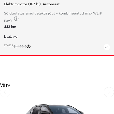
Elektrimootor (167 hj)
,
Automaat
Sõiduulatus ainult elektri jõul – kombineeritud max WLTP
Kuva kütuseteave
(km)
443 km
Lisateave
37 400 €
41 400 €
1
Värv
Libista eelmisele
Libis