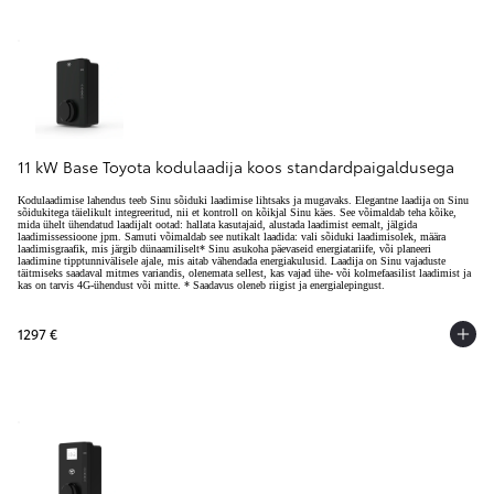
11 kW Base Toyota kodulaadija koos standardpaigaldusega
Kodulaadimise lahendus teeb Sinu sõiduki laadimise lihtsaks ja mugavaks. Elegantne laadija on Sinu
sõidukitega täielikult integreeritud, nii et kontroll on kõikjal Sinu käes. See võimaldab teha kõike,
mida ühelt ühendatud laadijalt ootad: hallata kasutajaid, alustada laadimist eemalt, jälgida
laadimissessioone jpm. Samuti võimaldab see nutikalt laadida: vali sõiduki laadimisolek, määra
laadimisgraafik, mis järgib dünaamiliselt* Sinu asukoha päevaseid energiatariife, või planeeri
laadimine tipptunnivälisele ajale, mis aitab vähendada energiakulusid. Laadija on Sinu vajaduste
täitmiseks saadaval mitmes variandis, olenemata sellest, kas vajad ühe- või kolmefaasilist laadimist ja
kas on tarvis 4G-ühendust või mitte. * Saadavus oleneb riigist ja energialepingust.
1297 €