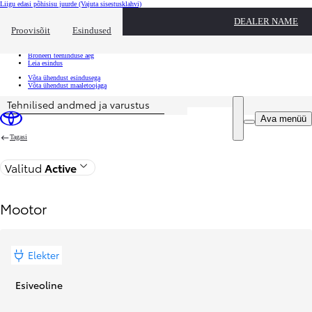
Liigu edasi põhisisu juurde
(Vajuta sisestusklahvi)
Kiirtee
DEALER NAME
Klõpsa kiirtee ülekatte sulgemiseks
Proovisõit
Esindused
Kiirtee
Tule proovisõidule
Broneeri teeninduse aeg
Leia esindus
Võta ühendust esindusega
Võta ühendust maaletoojaga
Tehnilised andmed ja varustus
Hind on uuendatud Sinu konfiguratsiooniga sõiduki hind on 38 050 €
Ava menüü
Tagasi
Valitud
Active
Mootor
Elekter
Esiveoline