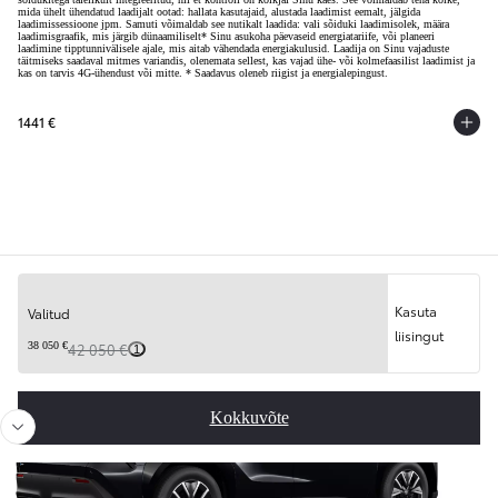
mida ühelt ühendatud laadijalt ootad: hallata kasutajaid, alustada laadimist eemalt, jälgida
laadimissessioone jpm. Samuti võimaldab see nutikalt laadida: vali sõiduki laadimisolek, määra
laadimisgraafik, mis järgib dünaamiliselt* Sinu asukoha päevaseid energiatariife, või planeeri
laadimine tipptunnivälisele ajale, mis aitab vähendada energiakulusid. Laadija on Sinu vajaduste
täitmiseks saadaval mitmes variandis, olenemata sellest, kas vajad ühe- või kolmefaasilist laadimist ja
kas on tarvis 4G-ühendust või mitte. * Saadavus oleneb riigist ja energialepingust.
1441 €
Kokkuvõte
Kasuta
Valitud
Libista eelmisele
Libis
liisingut
38 050 €
42 050 €
1
Kokkuvõte