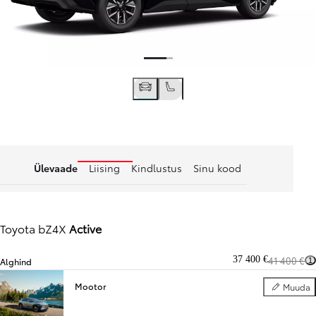
Ülevaade
Liising
Kindlustus
Sinu kood
Toyota bZ4X
Active
37 400 €
41 400 €
Alghind
1
Mootor
Muuda
Mootor