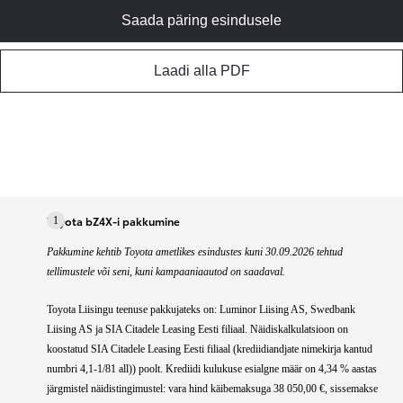
Saada päring esindusele
Laadi alla PDF
Toyota bZ4X-i pakkumine
1
Pakkumine kehtib Toyota ametlikes esindustes kuni 30.09.2026 tehtud
tellimustele või seni, kuni kampaaniaautod on saadaval.
Toyota Liisingu teenuse pakkujateks on: Luminor Liising AS, Swedbank
Liising AS ja SIA Citadele Leasing Eesti filiaal. Näidiskalkulatsioon on
koostatud SIA Citadele Leasing Eesti filiaal (krediidiandjate nimekirja kantud
numbri 4,1-1/81 all)) poolt. Krediidi kulukuse esialgne määr on 4,34 % aastas
järgmistel näidistingimustel: vara hind käibemaksuga 38 050,00 €, sissemakse