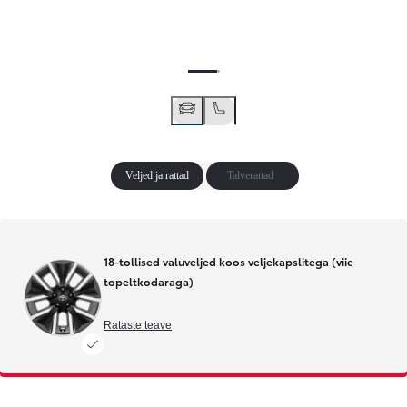
Veljed ja rattad
Talverattad
18-tollised valuveljed koos veljekapslitega (viie
topeltkodaraga)
Rataste teave