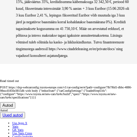
15%, jääkväärtus 35%, krediidisumma käibemaksuga 32 342,50 €, periood 60
kuud, fikseerimata intressimäär 3,90 % aastas + 3 kuu Euribor (15.06.2026 oli
3 kuu Euribor 2,41 %, lepingus fikseeritud Euribor võib muutuda iga 3 kuu
järel ja negatiivse baasmäära korral kohaldatakse baasmäärana 0%). Krediidi
tagasimaksete kogusumma on 41 750,10 €. Määr on arvestatud eeldusel, et
põhiosa ja intress makstakse tagasi igakuiste annuiteetmaksetena. Liisingu
võtmisel tuleb sõlmida ka kasko- ja liikluskindlustus. Tutvu finantsteenuste
tingimustega aadressil https://www.citadeleleasing.ee/ee/private/docs/ ning
vajadusel konsulteeri asjatundjatega.
Read timed out
POST https://dxp-webcarconfig.toyota-europe.com/v1/car-config/ee/et?path=configure/7fb7f6d1-dbbc-4886-
98ea-d1856e3815db with body {"reduxState":{"carConfigSettings":{"loadedStepUrls":
{"configure":"https://www.toyota.ee/new-cars/bz4x/build","specs":"https://www.toyota.ee/new-
cars/bz4x/specifications"}}}}
Autod
Autod
Uued autod
Uus Aygo X
Yaris
GR Yaris
Uus Yaris Cross
Corolla luukpära