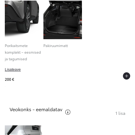
Porikaitsmete
Pakiruumimatt
komplekt – eesmised
ja tagumised
Lisateave
200 €
Veokonks - eemaldatav
Vt pakettide kirjeldust
1 lisa