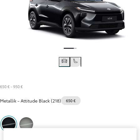
650 €
-
950 €
Metallik
-
Attitude Black (218)
650 €
Attitude Black (218)
Deep Metal Grey (1L5)