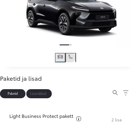
Paketid ja lisad
Paketid
Lisavalikud
Light Business Protect pakett
Vt pakettide kirjeldust
2 lisa