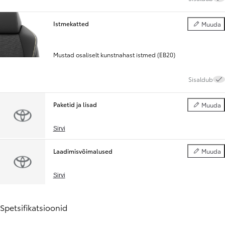
Istmekatted
Muuda
Istmekatted
Mustad osaliselt kunstnahast istmed (EB20)
Sisaldub
Paketid ja lisad
Muuda
Paketid ja l
Sirvi
Laadimisvõimalused
Muuda
Laadimisvõ
Sirvi
Spetsifikatsioonid