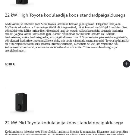
22 kW High Toyota kodulaadija koos standardpaigaldusega
Kodulaadimise lahendus teeb Sinu Toyota laadimise lihtsaks ja mugavaks. Elegantne laadija on
MyToyota rakenduse ja Sinu autoga täielikult integreeritud, nii et kontroll on kõikjal Sinu käes. See
võimaldab teha kõike, mida ühelt ühendatud laadijalt ootad: hallata kasutajaid, alustada laadimist
eemalt, jälgida laadimissessioone jpm. Samuti võimaldab see nutikalt laadida: vali sõiduki
laadimisolek, määra laadimisgraafik, mis järgib dünaamiliselt* Sinu asukoha päevaseid energiatariife,
või planeeri laadimine tipptunnivälisele ajale, mis aitab vähendada energiakulusid. Toyota kodulaadija
on Sinu vajaduste täitmiseks saadaval mitmes variandis, olenemata sellest, kas vajad ühe- või
kolmefaasilist laadimist ja kas on tarvis 4G-ühendust või mitte. * Saadavus oleneb riigist ja
energialepingust.
1610 €
22 kW Mid Toyota kodulaadija koos standardpaigaldusega
Kodulaadimise lahendus teeb Sinu sõiduki laadimise lihtsaks ja mugavaks. Elegantne laadija on Sinu
sõidukitega täielikult integreeritud, nii et kontroll on kõikjal Sinu käes. See võimaldab teha kõike,