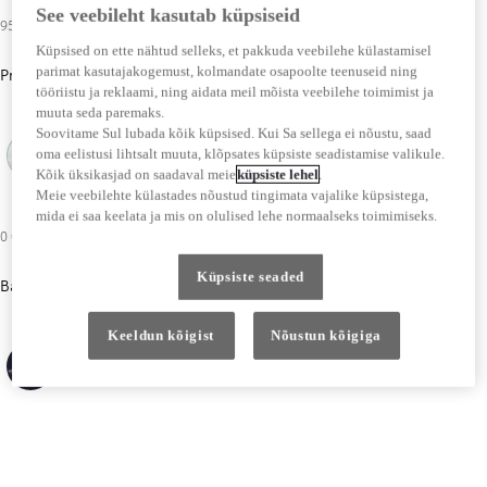
See veebileht kasutab küpsiseid
950 €
Küpsised on ette nähtud selleks, et pakkuda veebilehe külastamisel
parimat kasutajakogemust, kolmandate osapoolte teenuseid ning
Premium
tööriistu ja reklaami, ning aidata meil mõista veebilehe toimimist ja
muuta seda paremaks.
Soovitame Sul lubada kõik küpsised. Kui Sa sellega ei nõustu, saad
oma eelistusi lihtsalt muuta, klõpsates küpsiste seadistamise valikule.
Kõik üksikasjad on saadaval meie
küpsiste lehel
.
Platinum Pearl White (089)
Emotional Red 2 (3U5)
Meie veebilehte külastades nõustud tingimata vajalike küpsistega,
mida ei saa keelata ja mis on olulised lehe normaalseks toimimiseks.
0 €
Küpsiste seaded
Baasvärv
Keeldun kõigist
Nõustun kõigiga
Dark Blue (8X8)