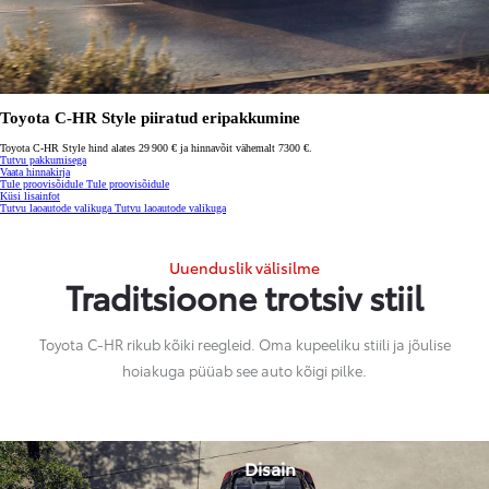
Toyota C-HR Style piiratud eripakkumine
Toyota C-HR Style hind alates 29 900 € ja hinnavõit vähemalt 7300 €.
Tutvu pakkumisega
(Avaneb uues aknas)
Vaata hinnakirja
Tule proovisõidule
Tule proovisõidule
Küsi lisainfot
(Avaneb uues aknas)
Tutvu laoautode valikuga
Tutvu laoautode valikuga
Uuenduslik välisilme
Traditsioone trotsiv stiil
Toyota C-HR rikub kõiki reegleid. Oma kupeeliku stiili ja jõulise
hoiakuga püüab see auto kõigi pilke.
Disain