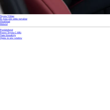
Toyota T-Mate
Et Sinu sõit oleks turvaline
Jõuallikad
Hübriid
Pistikhübriid
Proovi Toyota C‑HRi
Vaata hinnakirja
Opens in new window