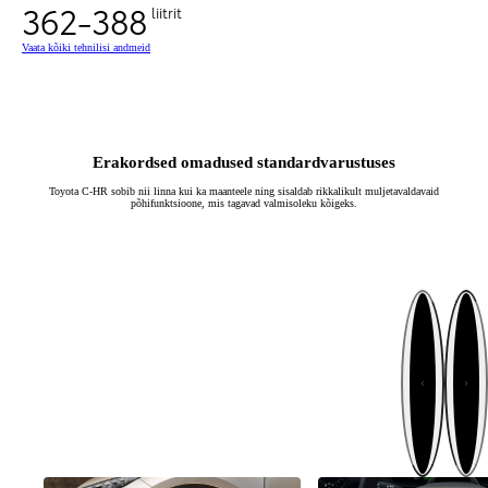
362-388
liitrit
Vaata kõiki tehnilisi andmeid
Erakordsed omadused standardvarustuses
Toyota C-HR sobib nii linna kui ka maanteele ning sisaldab rikkalikult muljetavaldavaid
põhifunktsioone, mis tagavad valmisoleku kõigeks.
Järgmine
Eelmine