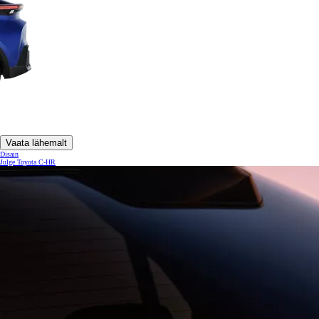
Vaata lähemalt
Disain
Julge Toyota C-HR