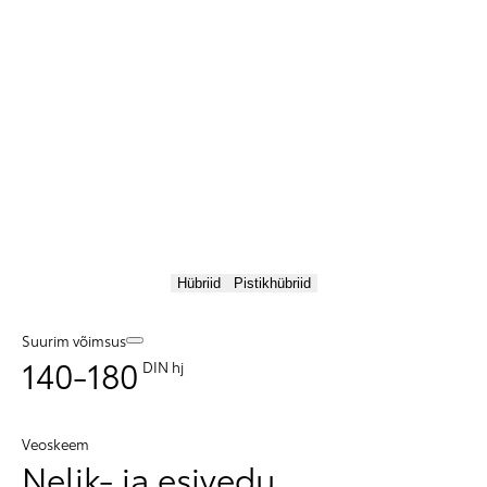
Hübriid
Pistikhübriid
Suurim võimsus
140-180
DIN hj
Veoskeem
Nelik- ja esivedu