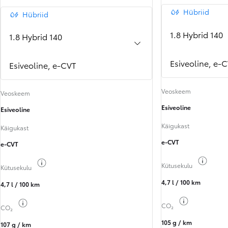
Hübriid
Hübriid
1.8 Hybrid 140
1.8 Hybrid 140
Esiveoline, e-
Esiveoline, e-CVT
Veoskeem
Veoskeem
Esiveoline
Esiveoline
Käigukast
Käigukast
e-CVT
e-CVT
Kuva k
Kuva kütuseteave
Kütusekulu
Kütusekulu
4,7 l / 100 km
4,7 l / 100 km
Kuva kütuset
Kuva kütuseteave
CO₂
CO₂
105 g / km
107 g / km