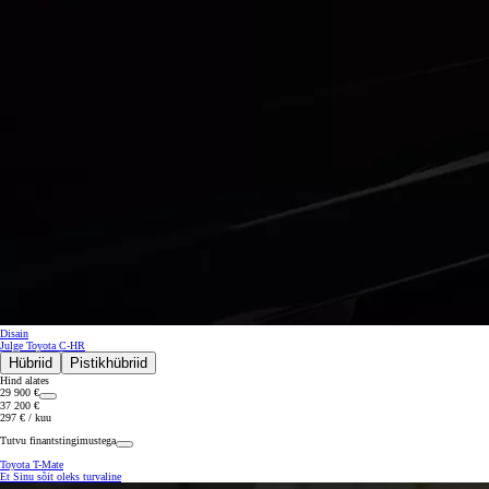
Disain
Julge Toyota C-HR
Hübriid
Pistikhübriid
Hind alates
29 900 €
37 200 €
297 € / kuu
Tutvu finantstingimustega
Toyota T-Mate
Et Sinu sõit oleks turvaline