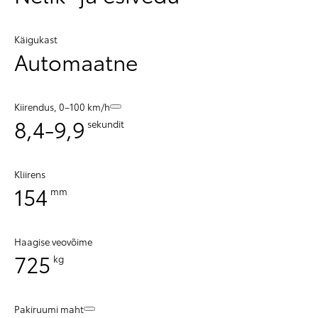
Käigukast
Automaatne
Kiirendus, 0–100 km/h
8,4-9,9
sekundit
Kliirens
154
mm
Haagise veovõime
725
kg
Pakiruumi maht