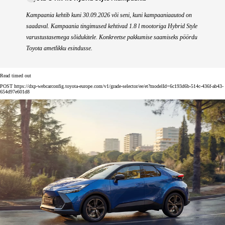
Kampaania kehtib kuni 30.09.2026 või seni, kuni kampaaniaautod on
saadaval. Kampaania tingimused kehtivad 1.8 l mootoriga Hybrid Style
varustustasemega sõidukitele. Konkreetse pakkumise saamiseks pöördu
Toyota ametlikku esindusse.
Read timed out
POST https://dxp-webcarconfig.toyota-europe.com/v1/grade-selector/ee/et?modelId=6c193d6b-514c-436f-ab43-
654d97e601d8