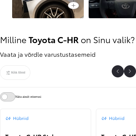
Open card
Julge Toyota C‑HR
Sinu moodi auto
Milline
Toyota C-HR
on Sinu valik?
Vaata ja võrdle varustustasemeid
Kõik filtrid
Tagasi
Jä
Näita ainult erinevusi
Hübriid
Hübriid