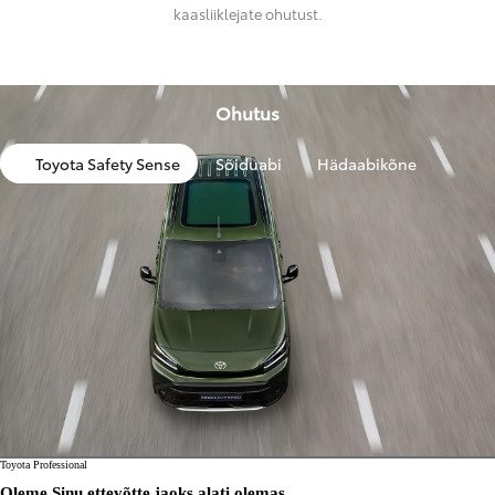
kaasliiklejate ohutust.
Ohutus
Toyota Safety Sense
Sõiduabi
Hädaabikõne
Toyota Professional
Oleme Sinu ettevõtte jaoks alati olemas