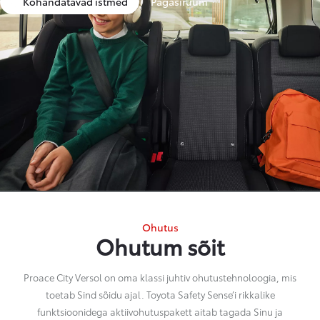
Kohandatavad istmed
Pagasiruum
Ohutus
Ohutum sõit
Proace City Versol on oma klassi juhtiv ohutustehnoloogia, mis
toetab Sind sõidu ajal. Toyota Safety Sense’i rikkalike
funktsioonidega aktiivohutuspakett aitab tagada Sinu ja