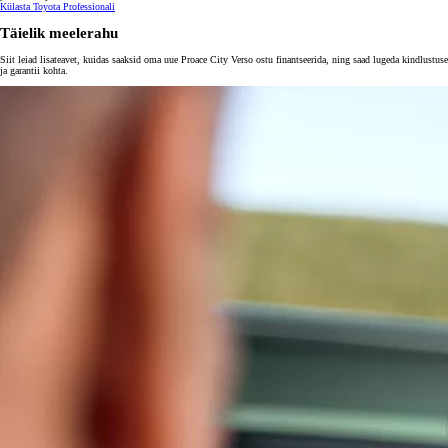
Külasta Toyota Professionali
Täielik meelerahu
Siit leiad lisateavet, kuidas saaksid oma uue Proace City Verso ostu finantseerida, ning saad lugeda kindlustuse
ja garantii kohta.​