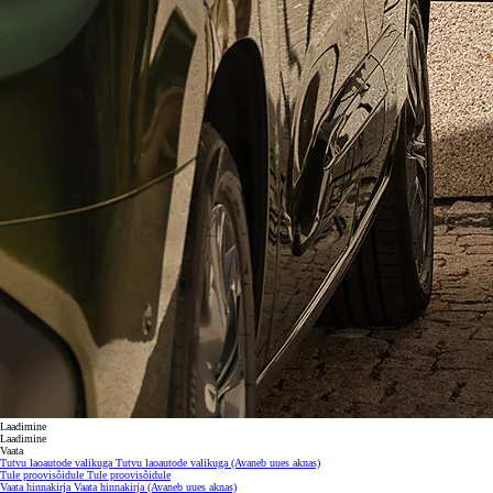
Laadimine
Laadimine
Vaata
Tutvu laoautode valikuga
Tutvu laoautode valikuga
(Avaneb uues aknas)
Tule proovisõidule
Tule proovisõidule
Vaata hinnakirja
Vaata hinnakirja
(Avaneb uues aknas)