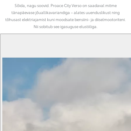
Sõida, nagu soovid. Proace City Verso on saadaval mitme
tänapäevase jõuallikavariandiga – alates uuenduslikust ning
tõhusast elektriajamist kuni moodsate bensiini- ja diiselmootoriteni.
Nii sobitub see igasuguse elustiiliga.