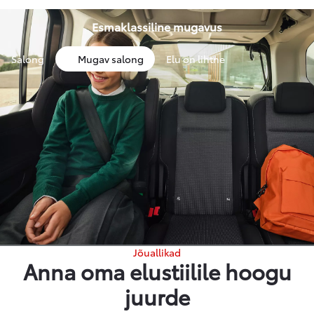
Esmaklassiline mugavus
Salong
Mugav salong
Elu on lihtne
Jõuallikad
Anna oma elustiilile hoogu
juurde