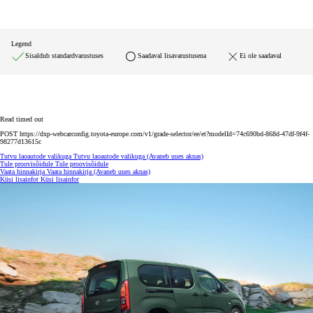
Legend
Sisaldub standardvarustuses
Saadaval lisavarustusena
Ei ole saadaval
Read timed out
POST https://dxp-webcarconfig.toyota-europe.com/v1/grade-selector/ee/et?modelId=74c690bd-868d-47df-9f4f-
98277d13615c
Tutvu laoautode valikuga
Tutvu laoautode valikuga
(Avaneb uues aknas)
Tule proovisõidule
Tule proovisõidule
Vaata hinnakirja
Vaata hinnakirja
(Avaneb uues aknas)
Küsi lisainfot
Küsi lisainfot