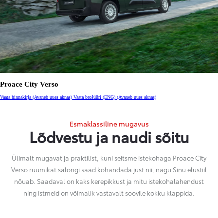
Proace City Verso
Vaata hinnakirja
(Avaneb uues aknas)
Vaata brošüüri (ENG)
(Avaneb uues aknas)
Esmaklassiline mugavus
Lõdvestu ja naudi sõitu
Ülimalt mugavat ja praktilist, kuni seitsme istekohaga Proace City
Verso ruumikat salongi saad kohandada just nii, nagu Sinu elustiil
nõuab. Saadaval on kaks kerepikkust ja mitu istekohalahendust
ning istmeid on võimalik vastavalt soovile kokku klappida.