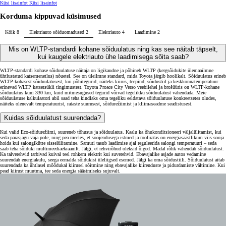
Küsi lisainfot
Küsi lisainfot
Korduma kippuvad küsimused
Kõik
8
Elektriauto sõiduomadused
2
Elektriauto
4
Laadimine
2
Mis on WLTP-standardi kohane sõiduulatus ning kas see näitab täpselt,
kui kaugele elektriauto ühe laadimisega sõita saab?
WLTP-standardi kohase sõiduulatuse näitaja on ligikaudne ja põhineb WLTP (kergsõidukite ülemaailmne
ühtlustatud katsemenetlus) nõuetel. See on üleilmne standard, mida Toyota järgib hoolikalt. Sõiduulatus erineb
WLTP-kohasest sõiduulatusest, kui põhitegurid, näiteks kiirus, teepind, sõidustiil ja keskkonnatemperatuur
erinevad WLTP katsetsükli tingimustest. Toyota Proace City Verso veebilehel ja brošüüris on WLTP-kohane
sõiduulatus kuni 330 km, kuid mitmesugused tegurid võivad tegelikku sõiduulatust vähendada. Meie
sõiduulatuse kalkulaatori abil saad teha kindlaks oma tegeliku eeldatava sõiduulatuse konkreetsetes oludes,
näiteks olenevalt temperatuurist, rataste suurusest, sõidurežiimist ja kliimaseadme seadistusest.
Kuidas sõiduulatust suurendada?
Kui valid Eco-sõidurežiimi, suureneb tõhusus ja sõiduulatus. Kaalu ka õhukonditsioneeri väljalülitamist, kui
seda parasjagu vaja pole, ning pea meeles, et soojendusega istmed ja rooliratas on energiasäästlikum viis sooja
hoida kui salongikütte sisselülitamine. Samuti tasub laadimise ajal reguleerida salongi temperatuuri – seda
saab teha sõiduki multimeediaekraanilt. Jälgi, et rehvirõhud oleksid õiged. Madal rõhk vähendab sõiduulatust.
Ka talverehvid tarbivad kuival teel rohkem elektrit kui suverehvid. Ebavajalike asjade autos vedamine
suurendab energiakulu, seega eemalda sõidukist üleliigsed esemed. Jälgi ka oma sõidustiili. Sõiduulatust aitab
suurendada ka ühtlasel mõõdukal kiirusel sõitmine ning ebavajalike kiirenduste ja pidurdamiste vältimine. Kui
pead kiirust muutma, tee seda energia säästmiseks sujuvalt.