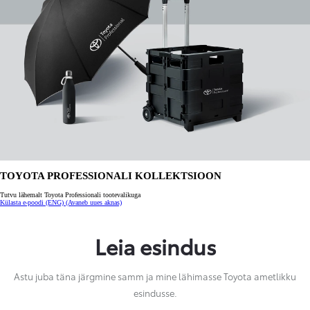
TOYOTA PROFESSIONALI KOLLEKTSIOON
Tutvu lähemalt Toyota Professionali tootevalikuga
Külasta e-poodi (ENG)
(Avaneb uues aknas)
Leia esindus
Astu juba täna järgmine samm ja mine lähimasse Toyota ametlikku
esindusse.