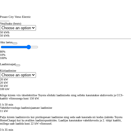
Proace City Verso Electric
Veojõuaku (bruto)
50 kWh
50 kWh
Aku laetus
80%
10%
100%
Laadimisajad
Kiirlaadimine
20 kW
20 kW
50 kW
100 kW
Kõige kiirem viis täiselektrilise Toyota sõiduki laadimiseks ning selleks kasutatakse alalisvoolu ja CCS-
kaablit võimsusega kuni 150 kW.
1 h 50 min
Vahelduvvooluga laadimisjaamast laadimine
11 kW
Palju kiirem laadimisviis kui pistikupesast laadimine ning seda saab kasutada nii kodus (näiteks Toyota
HomeCharge) kui ka avalikes laadimispunktides. Laadijas kasutatakse vahelduvoolu ja 2. tüüpi kaablit,
millega saab laadida kuni 22 kW võimsusel.
3 h 35 min