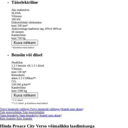
Täiselektriline
Aku mahutavus
50 kWh
Võimsus
100 kW
Elektrisõiduki sõiduulatus
kuni 330 km*
Alalisvooluga laadimise aeg 10%-lt 80%-ni
30 minutit
Kandevõime
kuni 750 kg
Kuva rohkem
* Kombineeritud tsükkel.
Bensiin või diisel
Jõuallikas
1.2 l bensiin või 1.5 l diisel
Võimsus
kuni 130 hj*
Kütusekulu
alates 5.3 l/100km**
CO₂
139-160 g/km**
Kandevõime
kuni 1300 kg
Kuva rohkem
* 1.5 l diisel.
** 1.5 l diisel ja kombineeritud tsükkel.
Tutvu laoautode valikuga
Tutvu laoautode valikuga
(Avaneb uues aknas)
Tule proovisõidule
Tule proovisõidule
Vaata hinnakirja
Vaata hinnakirja
(Avaneb uues aknas)
Küsi lisainfot
Küsi lisainfot
Hinda Proace City Verso võimalikku laadimisaega