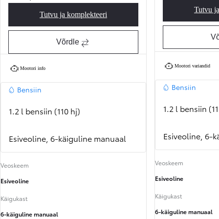
Tutvu j
Tutvu ja komplekteeri
Proace City Verso Shuttle Light
Võ
Võrdle
Mootori variandid
Mootori info
Bensiin
Bensiin
1.2 l bensiin (11
1.2 l bensiin (110 hj)
Esiveoline, 6-
Esiveoline, 6-käiguline manuaal
Veoskeem
Veoskeem
Esiveoline
Esiveoline
Käigukast
Käigukast
6-käiguline manuaal
6-käiguline manuaal