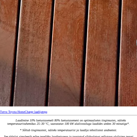
Tutvu Toyota HomeCharge laadijatega
Laadimine 10% laetustasemelt 80% laetustasemeni on optimaalsetes tingimustes, näiteks
temperatuurivahemikus 25–30 °C, saavutatav 100 kW alalisvooluga laadides umbes 30 minutiga*.
* Sõltub tingimustest, näiteks temperatuurist ja laadija tehnilistest andmetest.
See tööriist simuleerib mõne tegelikku laadimisaega ja taastatud sõiduulatust mõjutava olulisima teguri