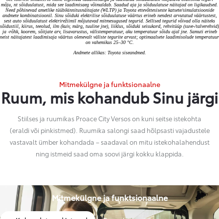
mõju, nt sõiduulatust, mida see laadimisaeg võimaldab. Saadud aja ja sõiduulatuse näitajad on ligikaudsed.
Need põhinevad ametlike tüübikinnitusnäitajate (WLTP) ja Toyota ettevõttesiseste katsete/simulatsioonide
andmete kombinatsioonil. Sinu sõiduki elektrilise sõiduulatuse väärtus erineb nendest arvutatud väärtustest,
sest auto sõiduulatust elektrirežiimil mõjutavad mitmesugused tegurid. Sellised tegurid võivad olla näiteks
sõidustiil, kiirus, teeolud, ilm (kuiv, märg, tuuline jne), liiklus, sõiduki seisukord, rehvitüüp (suve-/talverehvid)
ja -rõhk, koorem, sõitjate arv, lisavarustus, välistemperatuur, aku temperatuur sõidu ajal jne. Samuti erineb
neist näitajatest laadimisaja väärtus olenevalt väliste tegurite arvust; optimaalsete laadimisolude temperatuur
on vahemikus 25–30 °C.
Andmete allikas: Toyota siseandmed.
Mitmekülgne ja funktsionaalne
Ruum, mis kohandub Sinu järgi
Stiilses ja ruumikas Proace City Versos on kuni seitse istekohta
(eraldi või pinkistmed). Ruumika salongi saad hõlpsasti vajadustele
vastavalt ümber kohandada – saadaval on mitu istekohalahendust
ning istmeid saad oma soovi järgi kokku klappida.
Mitmekülgne ja funktsionaalne