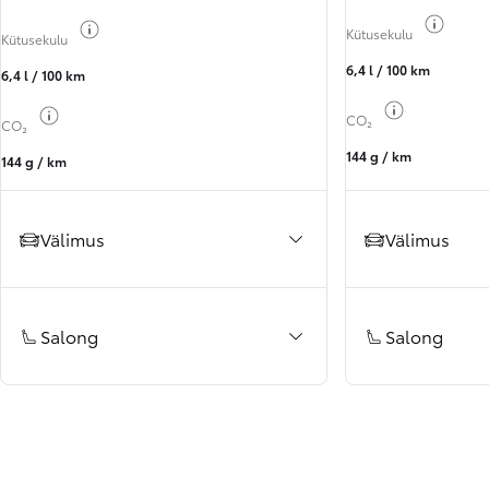
Kuva k
Kuva kütuseteave
Kütusekulu
Kütusekulu
6,4 l / 100 km
6,4 l / 100 km
Kuva kütuset
Kuva kütuseteave
CO₂
CO₂
144 g / km
144 g / km
Välimus
Välimus
Salong
Salong