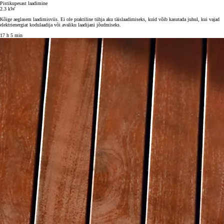
Pistikupesast laadimine
2.3 kW
Kõige aeglasem laadimisviis. Ei ole praktiline tühja aku täislaadimiseks, kuid võib kasutada juhul, kui vajad
elektrienergiat kodulaadija või avaliku laadijani jõudmiseks.
17 h 5 min