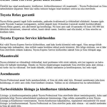
Ükskõik kas vajad asendusautot, kindlustust, kiirhooldusteenust või maanteeabi – Toyota Professional on Sinu
tarbesõidukite äripartner. Meie laia valiku teenuste hulgast leiad kindlasti sobiva ka oma ettevõttele.
Toyota Relax garantii
Toyota Relax garantii tagab Sulle meelerahu, pakkudes kvaliteetseid ja töökindlaid sõidukeid. Anname igale
uuele Toyotale 3-aastase tootjagarantii, millele järgneb kuni 24-kuuline (vastavalt mudeli hooldusvälbale)
Toyota Relax garantii, mis aktiveerub iga hooldusega. Nii kuni auto saab 10-aastaseks või kuni 185 000 km
läbisõidu täitumiseni, olenevalt sellest, kumb täitub varem. Seetõttu saad olla kindel, et Sinu ettevõte on
kindlates kätes.
Toyota Express Service kiirhooldus
Kui valid Toyota Express Service kiirhoolduse, saad kaks korda kiiremini teele tagasi. Sinu autoga töötab
korraga kaks mehaanikut, tänu millele saame hoolduse tehtud poole kiiremini. Mis kõige olulisem, see ei lähe
Sinu ettevõttele rohkem maksma. Toyota Express Service kiirhooldus säästab Sinu ja Sinu töötajate aega.
Maanteeabi
Toyota sõidukid on võimalikult töökindlad, kuid probleeme võib siiski tekkida, eriti kui tegemist on halva
ilma või halbade teeoludega. Õnneks on Toyota ööpäevaringne maanteeabi Sinu ettevõtte jaoks alati olemas –
nii kodu- kui ka välismaal. See katab rikkeabi, sõiduki taastamise ja hotellimajutuse, kui seda vajad.
Asendusauto
Toyota Professional annab Sulle asendussõiduki, et Sinu äri oleks alati töös. Broneeri asendusauto juba koos
hooldusega, et sobiv auto oleks Sind kindlasti ootamas. Valikus on nii sõiduautod kui ka tarbesõidukid.
Tarbesõidukite liisingu ja kindlustuse täislahendus
Liisingu- ja kindlustuspartnerina pakub Toyota Professional Sinu ettevõttele ühtset teeninduspunkti, kuhu saad
pöörduda kõigi Toyota tarbesõidukeid puudutavate küsimustega. Olgu selleks asjatundlik ja kiire Toyota
Liisingu ja Kindlustuse vormistamine, Toyota Kindlustuse kahjukäsitlus, tipptasemel remonditööd või muud
liisingu- ja kindlustusteemad. Toyota Professional on Sinu ettevõtte jaoks alati olemas – nii naudid meelerahu
ja Sinu äri püsib töös.