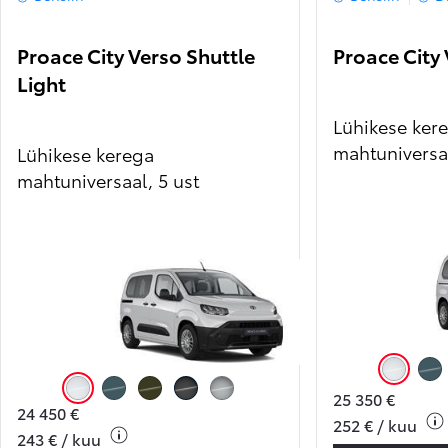
Proace City Verso Shuttle
Proace City 
Light
Lühikese ker
mahtuniversaa
Lühikese kerega
mahtuniversaal, 5 ust
Icy White (E
Libe
25 350 €
Icy White (EPR)
Libeccio Blue (KJW)
Backpacker Khaki (KNQ)
Metallic black (KTV)
Grey Cloud (KCA)
24 450 €
252 € / kuu
243 € / kuu