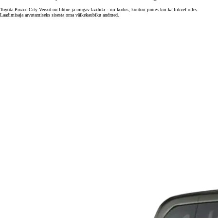
Toyota Proace City Versot on lihtne ja mugav laadida – nii kodus, kontori juures kui ka liikvel olles.
Laadimisaja arvutamiseks sisesta oma väikekaubiku andmed.