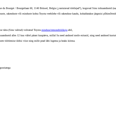
du Bourget / Bourgetlaan 60, 1140 Brüssel, Belgia („vastutavad töötlejad“), koguvad Sinu isikuandmeid (nagu
nuste, rakenduste või esinduste kohta Toyota veebilehe või rakenduse kaudu, kohaldatakse järgmisi põhimõtteid
kse täita (Sinu valitud) volitatud Toyota
esinduse/remonditöökoja
abil,
sikuandmeid alles 12 kuu vältel pärast kuupäeva, millal Sa need andmed meile esitasid, ning need andmed kustut
mete töötlemise üldisi viise ning mille pead läbi lugema ja heaks kiitma.
gooriatega