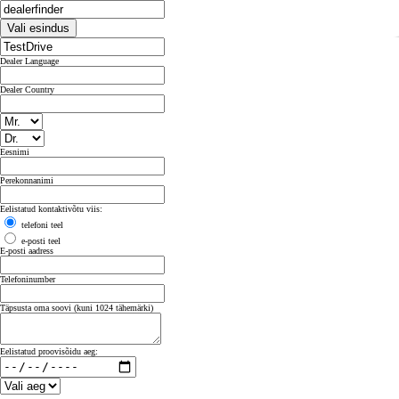
Vali esindus
Dealer Language
Dealer Country
Eesnimi
Perekonnanimi
Eelistatud kontaktivõtu viis:
telefoni teel
e-posti teel
E-posti aadress
Telefoninumber
Täpsusta oma soovi (kuni 1024 tähemärki)
Eelistatud proovisõidu aeg: