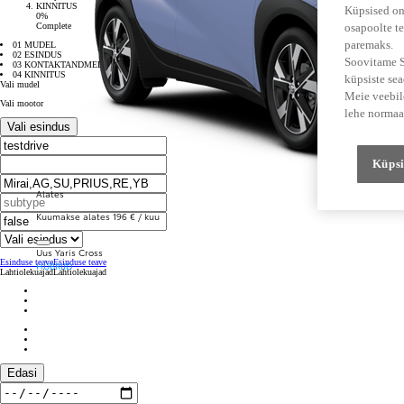
KINNITUS
Küpsised on
0%
Complete
osapoolte te
paremaks.
01 MUDEL
02 ESINDUS
Soovitame Su
03 KONTAKTANDMED
04 KINNITUS
küpsiste se
Vali mudel
Meie veebile
Vali mootor
lehe normaa
Vali esindus
Küpsi
Alates
Kuumakse alates 196 € / kuu
Uus Yaris Cross
Esinduse teave
Esinduse teave
HÜBRIID
Lahtiolekuajad
Lahtiolekuajad
Edasi