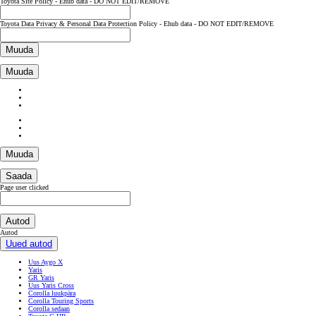
Toyota Site Policy - Ehub data - DO NOT EDIT/REMOVE
Toyota Data Privacy & Personal Data Protection Policy - Ehub data - DO NOT EDIT/REMOVE
Muuda
Muuda
Muuda
Saada
Page user clicked
Autod
Autod
Uued autod
Uus Aygo X
Yaris
GR Yaris
Uus Yaris Cross
Corolla luukpära
Corolla Touring Sports
Corolla sedaan