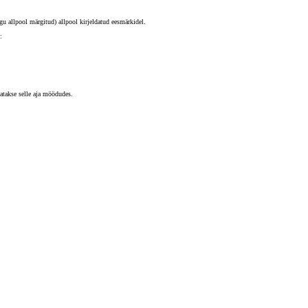
 allpool märgitud) allpool kirjeldatud eesmärkidel.
:
atakse selle aja möödudes.
Tutvu laoautode valikuga
Suur valik ja kiire tarne
Vaata mudelite hinnakirju
Leia esindus