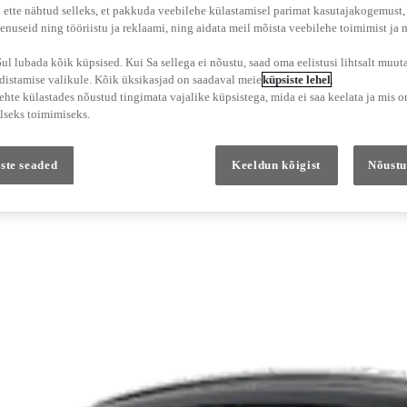
 ette nähtud selleks, et pakkuda veebilehe külastamisel parimat kasutajakogemust
enuseid ning tööriistu ja reklaami, ning aidata meil mõista veebilehe toimimist ja
l lubada kõik küpsised. Kui Sa sellega ei nõustu, saad oma eelistusi lihtsalt muuta
adistamise valikule. Kõik üksikasjad on saadaval meie
küpsiste lehel
.
hte külastades nõustud tingimata vajalike küpsistega, mida ei saa keelata ja mis o
lseks toimimiseks.
ste seaded
Keeldun kõigist
Nõustu