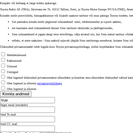
Kuupäev või kellaaeg ei lange kokku ajakavaga
Toyota Baltic AS (TBA), Järvevana tee 7b, 10112 Tallinn, Eesti, ja Toyota Motor Europe NV/SA (TME), Avenue 
Esitades meile proovisõidu, hinnapakkumise või lisainfo saamise taotluse või muu päringu Toyota toodete, tee
Sul palutakse esitada meile järgmised isikuandmed: nimi, telefoninumber ja e-posti aadress,
me kasutame neid isikuandmeid üksnes Sinu taotluste täitmiseks ja järeltegevusteks,
Sinu isikuandmeid ei jagata ühegi teise ettevõttega, välja arvatud siis, kui Sinu teatud taotlusi võida
selleks, et meie saaksime / Sina saaksid sujuvalt jälgida Sinu taotlustega seonduvat, hoiame Sinu i
Ülaltoodud privaatsusteadet tuleb lugeda koos Toyota privaatsuspoliitikaga, milles kirjeldatakse Sinu isikuand
Meeldetuletused
Pakkumised
Üritused
Uuringud
Olen lugenud ülaltoodud privaatsusteatise nõusolekut ja kinnitan oma nõusolekut ülaltoodud valitud kate
Olen lugenud ja nõustun
privaatsuspoliitikaga
Olen lugenud ja nõustun
Kinnita andmed
Target email (extraInfo)
Send To mail
Send CC mail