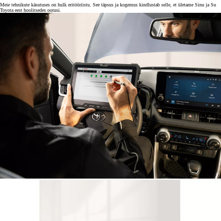
Meie tehnikute käsutuses on hulk eritööriistu. See täpsus ja kogemus kindlustab selle, et ületame Sinu ja Su
Toyota eest hoolitsedes ootusi.