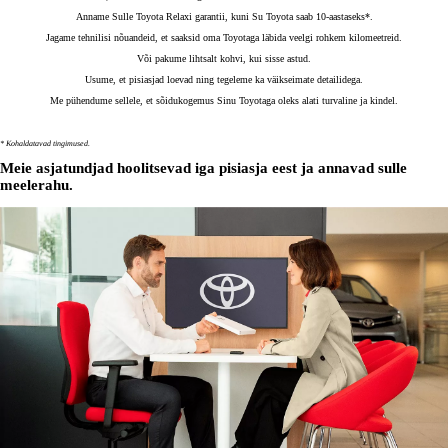
Anname Sulle Toyota Relaxi garantii, kuni Su Toyota saab 10-aastaseks*.
Jagame tehnilisi nõuandeid, et saaksid oma Toyotaga läbida veelgi rohkem kilomeetreid.​
Või pakume lihtsalt kohvi, kui sisse astud.
Usume, et pisiasjad loevad ning tegeleme ka väikseimate detailidega.
Me pühendume sellele, et sõidukogemus Sinu Toyotaga oleks alati turvaline ja kindel.
* Kohaldatavad tingimused.
Meie asjatundjad hoolitsevad iga pisiasja eest ja annavad sulle
meelerahu.