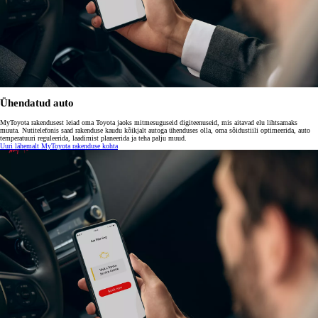
Ühendatud auto
MyToyota rakendusest leiad oma Toyota jaoks mitmesuguseid digiteenuseid, mis aitavad elu lihtsamaks
muuta. Nutitelefonis saad rakenduse kaudu kõikjalt autoga ühenduses olla, oma sõidustiili optimeerida, auto
temperatuuri reguleerida, laadimist planeerida ja teha palju muud.
Uuri lähemalt MyToyota rakenduse kohta