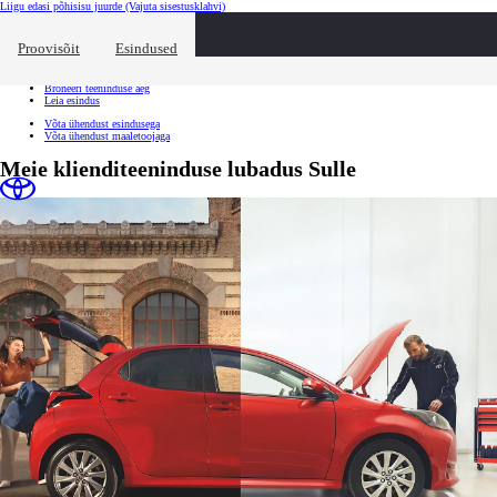
Liigu edasi põhisisu juurde
(Vajuta sisestusklahvi)
Kiirtee
Klõpsa kiirtee ülekatte sulgemiseks
Proovisõit
Esindused
Kiirtee
Tule proovisõidule
Broneeri teeninduse aeg
Leia esindus
Võta ühendust esindusega
Võta ühendust maaletoojaga
Meie klienditeeninduse lubadus Sulle