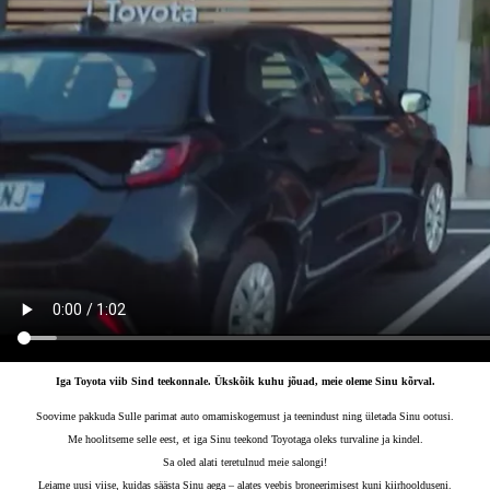
Iga Toyota viib Sind teekonnale. Ükskõik kuhu jõuad, meie oleme Sinu kõrval.
Soovime pakkuda Sulle parimat auto omamiskogemust ja teenindust ning ületada Sinu ootusi.
Me hoolitseme selle eest, et iga Sinu teekond Toyotaga oleks turvaline ja kindel.
Sa oled alati teretulnud meie salongi!​
Leiame uusi viise, kuidas säästa Sinu aega – alates veebis broneerimisest kuni kiirhoolduseni.