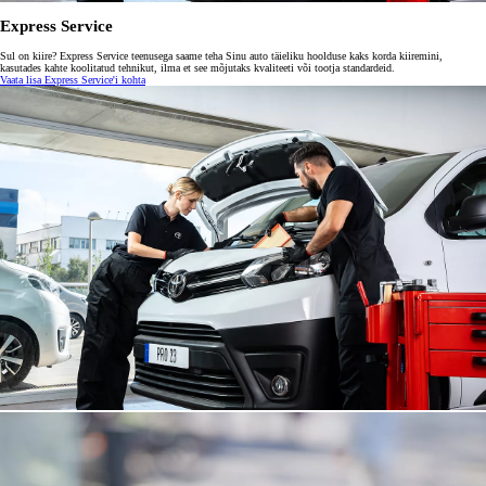
Express Service
Sul on kiire? Express Service teenusega saame teha Sinu auto täieliku hoolduse kaks korda kiiremini,
kasutades kahte koolitatud tehnikut, ilma et see mõjutaks kvaliteeti või tootja standardeid.
Vaata lisa Express Service'i kohta