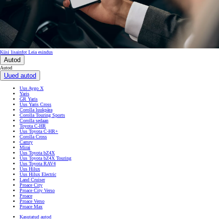
Küsi lisainfot
Leia esindus
Autod
Autod
Uued autod
Uus Aygo X
Yaris
GR Yaris
Uus Yaris Cross
Corolla luukpära
Corolla Touring Sports
Corolla sedaan
Toyota C-HR
Uus Toyota C-HR+
Corolla Cross
Camry
Mirai
Uus Toyota bZ4X
Uus Toyota bZ4X Touring
Uus Toyota RAV4
Uus Hilux
Uus Hilux Electric
Land Cruiser
Proace City
Proace City Verso
Proace
Proace Verso
Proace Max
Kasutatud autod