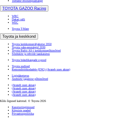
Toetame eriolümpiamänge
TOYOTA GAZOO Racing
WRC
Dakari ralli
WEC
Toyota T-Mate
Toyota ja keskkond
Toyota keskkonnaväljakutse 2050
Toyota vahe-eesmärgid 2030
Toyota Baltic AS-i keskkonnapõhimõtted
Sõidukite ja rehvide taaskasutus
Toyota brändikaupade e-pood
Toyota uudised
Remonditöökodadele (ENG)
(Avaneb uues aknas)
Ligipääsetavus
Andmete jagamise põhimõtted
(Avaneb uues aknas)
(Avaneb uues aknas)
(Avaneb uues aknas)
(Avaneb uues aknas)
Kõik õigused kaitstud. © Toyota 2026
Kasutustingimused
Küpsiste seaded
Privaatsuspoliitika