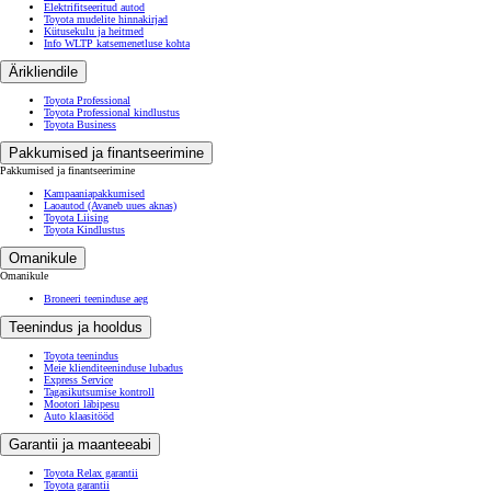
Elektrifitseeritud autod
Toyota mudelite hinnakirjad
Kütusekulu ja heitmed
Info WLTP katsemenetluse kohta
Ärikliendile
Toyota Professional
Toyota Professional kindlustus
Toyota Business
Pakkumised ja finantseerimine
Pakkumised ja finantseerimine
Kampaaniapakkumised
Laoautod
(Avaneb uues aknas)
Toyota Liising
Toyota Kindlustus
Omanikule
Omanikule
Broneeri teeninduse aeg
Teenindus ja hooldus
Toyota teenindus
Meie klienditeeninduse lubadus
Express Service
Tagasikutsumise kontroll
Mootori läbipesu
Auto klaasitööd
Garantii ja maanteeabi
Toyota Relax garantii
Toyota garantii