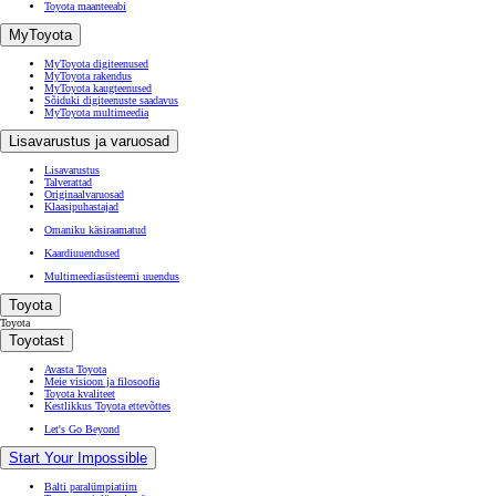
Toyota maanteeabi
MyToyota
MyToyota digiteenused
MyToyota rakendus
MyToyota kaugteenused
Sõiduki digiteenuste saadavus
MyToyota multimeedia
Lisavarustus ja varuosad
Lisavarustus
Talverattad
Originaalvaruosad
Klaasipuhastajad
Omaniku käsiraamatud
Kaardiuuendused
Multimeediasüsteemi uuendus
Toyota
Toyota
Toyotast
Avasta Toyota
Meie visioon ja filosoofia
Toyota kvaliteet
Kestlikkus Toyota ettevõttes
Let's Go Beyond
Start Your Impossible
Balti paralümpiatiim