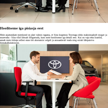
Hoolitseme iga pisiasja eest
Meie asjatundjate meeskond on alati valmis tagama, et Sinu kogemus Toyotaga oleks maksimaalselt mugav ja
murevaba ‑ Sina võid lihtsalt lõõgastuda, kuni meie hoolitseme iga detaili eest. Kui on vaja teha lisatöid,
annab meie töötaja sellest enne töö alustamist selgelt ja arusaadavalt teada ning esitab läbipaistva
hinnakalkulatsiooni.