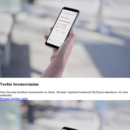
Veebis broneerimine
Oma Toyotale hoolduse broneerimine on lihtne. Broneeri vajalikud hooldused MyToyota rakenduses või meie
veebilehel.
Broneeri hooldus veebis