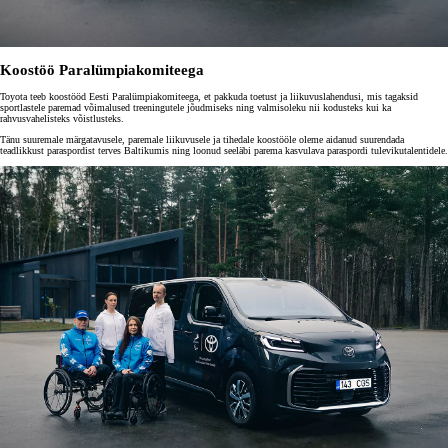
Koostöö Paralümpia­komiteega
Toyota teeb koostööd Eesti Paralümpiakomiteega, et pakkuda toetust ja liikuvuslahendusi, mis tagaksid
sportlastele paremad võimalused treeningutele jõudmiseks ning valmisoleku nii kodusteks kui ka
rahvusvahelisteks võistlusteks.
Tänu suuremale märgatavusele, paremale liikuvusele ja tihedale koostööle oleme aidanud suurendada
teadlikkust paraspordist terves Baltikumis ning loonud seeläbi parema kasvulava paraspordi tulevikutalentidele.