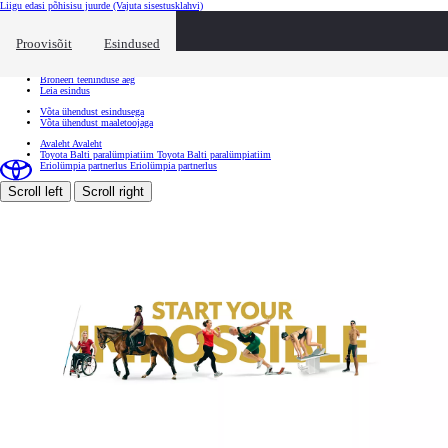
Liigu edasi põhisisu juurde
(Vajuta sisestusklahvi)
Kiirtee
Klõpsa kiirtee ülekatte sulgemiseks
Proovisõit
Esindused
Kiirtee
Tule proovisõidule
Broneeri teeninduse aeg
Leia esindus
Võta ühendust esindusega
Võta ühendust maaletoojaga
Avaleht
Avaleht
Toyota Balti paralümpiatiim
Toyota Balti paralümpiatiim
Eriolümpia partnerlus
Eriolümpia partnerlus
Scroll left
Scroll right