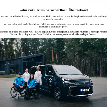
Kolm riiki. Kuus parasportlast. Üks teekond.
Kui meil on vabadus liikuda, on meil vabadus kõiki oma unistusi ellu viia. Isegi neid unistusi, mis tunduvad
esmapilgul võimatud.
Just seda põhimõtet jagab Toyota kuue Baltikumi parasportlasega, keda toetame nende teel aina suuremate
unistuste ja eesmärkide poole.
Nendeks on ujujad Susannah Kaul ja Matz Topkin Eestist, kergejõustiklane Diāna Krūmiņa ja ratsutaja Rihards
Snikus Lätist ning sprinter Danas Sodaitis ja maratonijooksja Aušra Garunkšnytė Leedust.