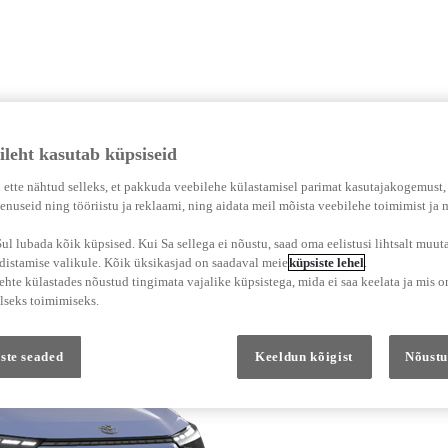
ileht kasutab küpsiseid
ile
Omanikule
Toyota
 ette nähtud selleks, et pakkuda veebilehe külastamisel parimat kasutajakogemust
enuseid ning tööriistu ja reklaami, ning aidata meil mõista veebilehe toimimist ja
 mudelid
rofessional
Broneeri teeninduse aeg
Toyotast
Toyotade laadimine
Toyota Business
MyToyota
Toyota 
Maastur / Linnamaastur
Tarbesõiduk / Mahtuniversaal
 autod
nsInNewWindow
rofessional kindlustus
Teenindus ja hooldus
Avasta Toyota
Toyota laadijad
MyToyota 
l lubada kõik küpsised. Kui Sa sellega ei nõustu, saad oma eelistusi lihtsalt muuta
Toyota teenindus
Meie visioon ja filosoofia
Sõiduulatus
MyToyota 
adistamise valikule. Kõik üksikasjad on saadaval meie
küpsiste lehel
.
autod
Meie klienditeeninduse lubadus
Toyota kvaliteet
Vesinikumajandus
MyToyota 
hte külastades nõustud tingimata vajalike küpsistega, mida ei saa keelata ja mis o
d
Express Service
Kestlikkus Toyota ettevõttes
Sõiduki d
Tagasikutsumise kontroll
Let's Go Beyond
MyToyota 
lseks toimimiseks.
Mootori läbipesu
Toyota ja sport
Lisavarustus ja va
Toyota 
Auto klaasitööd
Start Your Impossible
Lisavarust
Toyota 
Garantii ja maanteeabi
Balti paralümpiatiim
Talveratta
ste seaded
Keeldun kõigist
Nõustu
Toyota Relax garantii
Toetame eriolümpiamänge
Originaal
Toyota garantii
Originaal
Toyota maanteeabi