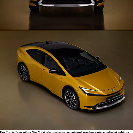
Uus Toyota Prius pälvis New Yorgi rahvusvahelisel autonäitusel maailma aasta autodisaini auhinna,