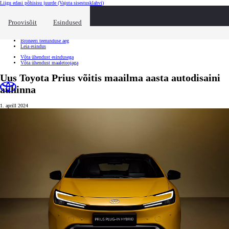
Liigu edasi põhisisu juurde
(Vajuta sisestusklahvi)
Kiirtee
Klõpsa kiirtee ülekatte sulgemiseks
Proovisõit
Esindused
Kiirtee
Tule proovisõidule
Broneeri teeninduse aeg
Leia esindus
Võta ühendust esindusega
Võta ühendust maaletoojaga
Uus Toyota Prius võitis maailma aasta autodisaini
auhinna
1. aprill 2024