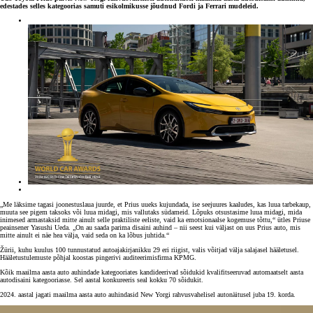
edestades selles kategoorias samuti esikolmikusse jõudnud Fordi ja Ferrari mudeleid.
„Me läksime tagasi joonestuslaua juurde, et Prius uueks kujundada, ise seejuures kaaludes, kas luua tarbekaup,
muuta see pigem taksoks või luua midagi, mis vallutaks südameid. Lõpuks otsustasime luua midagi, mida
inimesed armastaksid mitte ainult selle praktiliste eeliste, vaid ka emotsionaalse kogemuse tõttu,“ ütles Priuse
peainsener Yasushi Ueda. „On au saada parima disaini auhind – nii seest kui väljast on uus Prius auto, mis
mitte ainult ei näe hea välja, vaid seda on ka lõbus juhtida.“
Žürii, kuhu kuulus 100 tunnustatud autoajakirjanikku 29 eri riigist, valis võitjad välja salajasel hääletusel.
Hääletustulemuste põhjal koostas pingerivi auditeerimisfirma KPMG.
Kõik maailma aasta auto auhindade kategooriates kandideerivad sõidukid kvalifitseeruvad automaatselt aasta
autodisaini kategooriasse. Sel aastal konkureeris seal kokku 70 sõidukit.
2024. aastal jagati maailma aasta auto auhindasid New Yorgi rahvusvahelisel autonäitusel juba 19. korda.