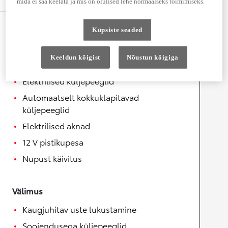
mida ei saa keelata ja mis on olulised lehe normaalseks toimimiseks.
Mugavus
Küpsiste seaded
Helisüsteemi juhtnupud roolil
Keeldun kõigist
Nõustun kõigiga
Soojendusega rool
Elektrilised küljepeeglid
Automaatselt kokkuklapitavad
küljepeeglid
Elektrilised aknad
12 V pistikupesa
Nupust käivitus
Välimus
Kaugjuhitav uste lukustamine
Soojendusega küljepeeglid