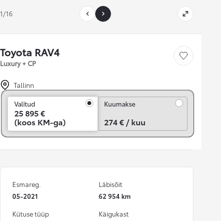
1/16
Toyota RAV4
Salvesta
Luxury + CP
Tallinn
Kuumakse
Valitud
Kuumakse
25 895 €
(koos KM-ga)
274 € / kuu
Esmareg.
Läbisõit
05-2021
62 954 km
Kütuse tüüp
Käigukast