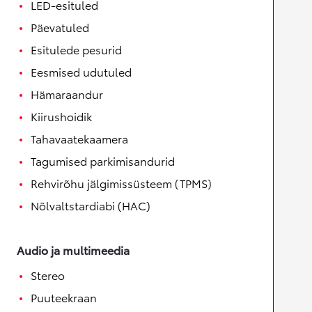
LED-esituled
Päevatuled
Esitulede pesurid
Eesmised udutuled
Hämaraandur
Kiirushoidik
Tahavaatekaamera
Tagumised parkimisandurid
Rehvirõhu jälgimissüsteem (TPMS)
Nõlvaltstardiabi (HAC)
Audio ja multimeedia
Stereo
Puuteekraan