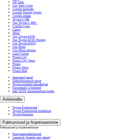
GR Yaris
Uus Yaris Cross
Corolla luukpära
Corolla Touring Sports
Corolla sedaan
Toyota C-HR
Uus Toyota C-HR+
Corolla Cross
Camry
Mirai
Uus Toyota bZ4X
Uus Toyota bZ4X Touring
Uus Toyota RAV4
Uus Hilux
Uus Hilux Electric
Land Cruiser
Proace City
Proace City Verso
Proace
Proace Verso
Proace Max
Kasutatud autod
Elektrifitseeritud autod
Toyota mudelite hinnakirjad
Kütusekulu ja heitmed
Info WLTP katsemenetluse kohta
Ärikliendile
Toyota Professional
Toyota Professional kindlustus
Toyota Business
Pakkumised ja finantseerimine
Pakkumised ja finantseerimine
Kampaaniapakkumised
Laoautod
(Avaneb uues aknas)