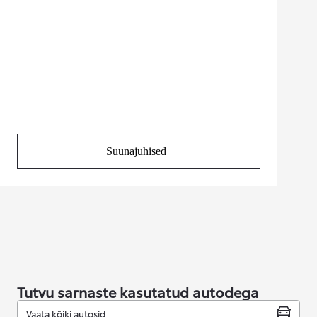
Suunajuhised
(Opens in new tab)
Tutvu sarnaste kasutatud autodega
Vaata kõiki autosid