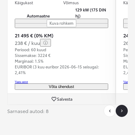
Käigukast
Võimsus
Käigu
129 kW (175 DIN
Automaatne
hj)
Kuva rohkem
21 495 € (0% KM)
24 8
238 € / kuu
264 €
Periood: 60 kuud
Perioo
Sissemakse: 3224 €
Sisse
Marginaal: 1.5%
Margin
EURIBOR (3 kuu euribor
2026-06-15 seisuga):
EURIB
2,41%
2,41%
Vaata autot
Vaata aut
Võta ühendust
Salvesta
Sarnased autod: 8