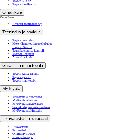
Toyota Liising
Toyota Kindlustus
Omanikule
Omanikule
Broneeri teeninduse aeg
Teenindus ja hooldus
Toyota teenindus
Meie klienditeeninduse lubadus
Express Service
Tagasikutsumise kontroll
Mootori läbipesu
Auto klaasitööd
Garantii ja maanteeabi
Toyota Relax garantii
Toyota garantii
Toyota maanteeabi
MyToyota
MyToyota digiteenused
MyToyota rakendus
MyToyota kaugteenused
Sõiduki digiteenuste saadavus
MyToyota multimeedia
Lisavarustus ja varuosad
Lisavarustus
Talverattad
Originaalvaruosad
Klaasipuhastajad