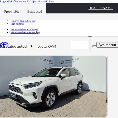
Liigu edasi põhisisu juurde
(Vajuta sisestusklahvi)
Kiirtee
DEALER NAME
Klõpsa kiirtee ülekatte sulgemiseks
Proovisõit
Esindused
Kiirtee
Tule proovisõidule
Broneeri teeninduse aeg
Leia esindus
Võta ühendust esindusega
Võta ühendust maaletoojaga
Sina oled siin
:
Ava menüü
Kasutatud autod
Toyota RAV4