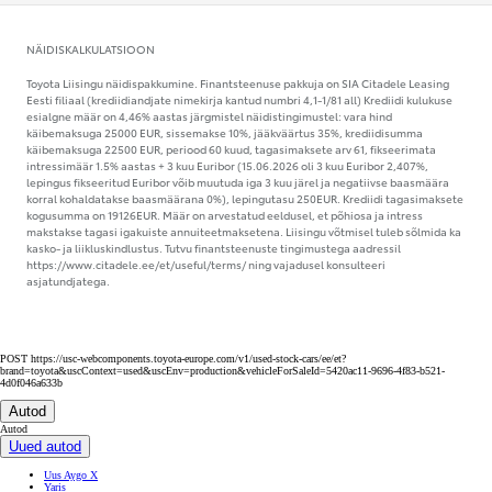
NÄIDISKALKULATSIOON
Toyota Liisingu näidispakkumine. Finantsteenuse pakkuja on SIA Citadele Leasing
Eesti filiaal (krediidiandjate nimekirja kantud numbri 4,1-1/81 all) Krediidi kulukuse
esialgne määr on 4,46% aastas järgmistel näidistingimustel: vara hind
käibemaksuga 25000 EUR, sissemakse 10%, jääkväärtus 35%, krediidisumma
käibemaksuga 22500 EUR, periood 60 kuud, tagasimaksete arv 61, fikseerimata
intressimäär 1.5% aastas + 3 kuu Euribor (15.06.2026 oli 3 kuu Euribor 2,407%,
lepingus fikseeritud Euribor võib muutuda iga 3 kuu järel ja negatiivse baasmäära
korral kohaldatakse baasmäärana 0%), lepingutasu 250EUR. Krediidi tagasimaksete
kogusumma on 19126EUR. Määr on arvestatud eeldusel, et põhiosa ja intress
makstakse tagasi igakuiste annuiteetmaksetena. Liisingu võtmisel tuleb sõlmida ka
kasko- ja liikluskindlustus. Tutvu finantsteenuste tingimustega aadressil
https://www.citadele.ee/et/useful/terms/ ning vajadusel konsulteeri
asjatundjatega.
POST https://usc-webcomponents.toyota-europe.com/v1/used-stock-cars/ee/et?
brand=toyota&uscContext=used&uscEnv=production&vehicleForSaleId=5420ac11-9696-4f83-b521-
4d0f046a633b
Autod
Autod
Uued autod
Uus Aygo X
Yaris