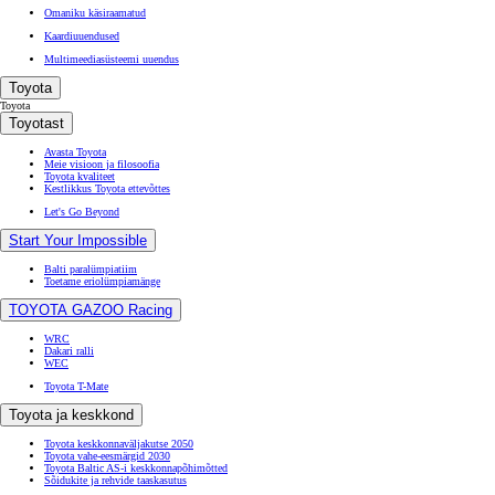
Omaniku käsiraamatud
Kaardiuuendused
Multimeediasüsteemi uuendus
Toyota
Toyota
Toyotast
Avasta Toyota
Meie visioon ja filosoofia
Toyota kvaliteet
Kestlikkus Toyota ettevõttes
Let's Go Beyond
Start Your Impossible
Balti paralümpiatiim
Toetame eriolümpiamänge
TOYOTA GAZOO Racing
WRC
Dakari ralli
WEC
Toyota T-Mate
Toyota ja keskkond
Toyota keskkonnaväljakutse 2050
Toyota vahe-eesmärgid 2030
Toyota Baltic AS-i keskkonnapõhimõtted
Sõidukite ja rehvide taaskasutus