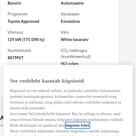
Bensiin
Automaatne
Programm
Veoskeem
Toyota Approved
Esiveoline
Võimsus
Värv
129 kW (175 DIN hj)
White tavavärv
Numbrimärk
CO₂ heitkogus
(kombineeritud)
887MVT
162 g/km
Kütusekulu
Osalenud
(kombineeritud)
kindlustusjuhtumis
See veebileht kasutab küpsiseid
5,6 l / 100 km
Ei
Küpsised on ette nähtud selleks, et pakkuda veebilehe külastamisel
parimat kasutajakogemust, kolmandate osapoolte teenuseid ning
tööriistu ja reklaami, ning aidata meil mõista veebilehe toimimist ja
muuta seda paremaks.
Soovitame Sul lubada kõik küpsised. Kui Sa sellega ei nõustu, saad
Auto üksikasjad
oma eelistusi lihtsalt muuta, klõpsates küpsiste seadistamise valikule.
Kõik üksikasjad on saadaval meie
küpsiste lehel
.
Meie veebilehte külastades nõustud tingimata vajalike küpsistega,
Varustus