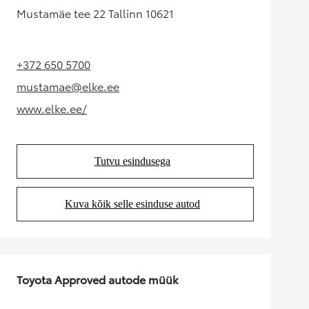
Mustamäe tee 22 Tallinn 10621
+372 650 5700
(Opens in new tab)
mustamae@elke.ee
(Opens in new tab)
www.elke.ee/
(Opens in new tab)
Tutvu esindusega
(Opens in new tab)
Kuva kõik selle esinduse autod
(Opens in new tab)
Toyota Approved autode müük