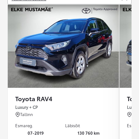
Toyota RAV4
Toy
Luxury + CP
Luxur
Tallinn
Tal
Esmareg.
Läbisõit
Esmar
07-2019
130 760 km