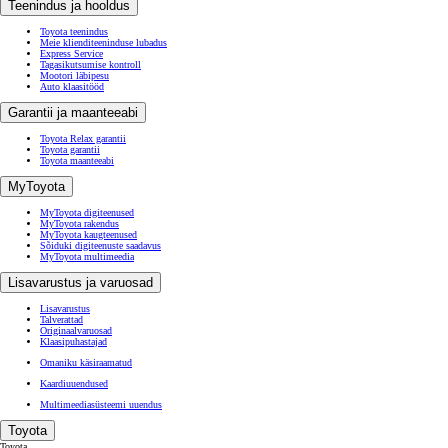
Teenindus ja hooldus
Toyota teenindus
Meie klienditeeninduse lubadus
Express Service
Tagasikutsumise kontroll
Mootori läbipesu
Auto klaasitööd
Garantii ja maanteeabi
Toyota Relax garantii
Toyota garantii
Toyota maanteeabi
MyToyota
MyToyota digiteenused
MyToyota rakendus
MyToyota kaugteenused
Sõiduki digiteenuste saadavus
MyToyota multimeedia
Lisavarustus ja varuosad
Lisavarustus
Talverattad
Originaalvaruosad
Klaasipuhastajad
Omaniku käsiraamatud
Kaardiuuendused
Multimeediasüsteemi uuendus
Toyota
Toyota