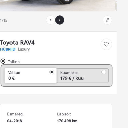
1/15
Toyota RAV4
Salvesta
HÜBRIID
Luxury
Tallinn
Kuumakse
Valitud
Kuumakse
0 €
179 € / kuu
Esmareg.
Läbisõit
04-2018
170 498 km