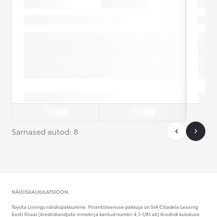
Sarnased autod: 8
NÄIDISKALKULATSIOON
Toyota Liisingu näidispakkumine. Finantsteenuse pakkuja on SIA Citadele Leasing
Eesti filiaal (krediidiandjate nimekirja kantud numbri 4,1-1/81 all) Krediidi kulukuse