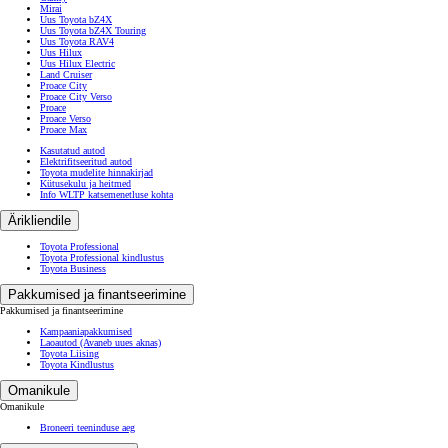
Mirai
Uus Toyota bZ4X
Uus Toyota bZ4X Touring
Uus Toyota RAV4
Uus Hilux
Uus Hilux Electric
Land Cruiser
Proace City
Proace City Verso
Proace
Proace Verso
Proace Max
Kasutatud autod
Elektrifitseeritud autod
Toyota mudelite hinnakirjad
Kütusekulu ja heitmed
Info WLTP katsemenetluse kohta
Ärikliendile
Toyota Professional
Toyota Professional kindlustus
Toyota Business
Pakkumised ja finantseerimine
Pakkumised ja finantseerimine
Kampaaniapakkumised
Laoautod
(Avaneb uues aknas)
Toyota Liising
Toyota Kindlustus
Omanikule
Omanikule
Broneeri teeninduse aeg