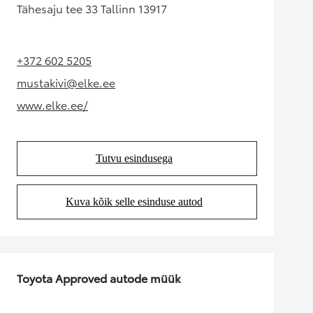
Tähesaju tee 33 Tallinn 13917
+372 602 5205
(Opens in new tab)
mustakivi@elke.ee
(Opens in new tab)
www.elke.ee/
(Opens in new tab)
Tutvu esindusega
(Opens in new tab)
Kuva kõik selle esinduse autod
(Opens in new tab)
Toyota Approved autode müük