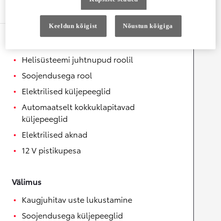
Varustus
Keeldun kõigist
Nõustun kõigiga
Mugavus
Helisüsteemi juhtnupud roolil
Soojendusega rool
Elektrilised küljepeeglid
Automaatselt kokkuklapitavad
küljepeeglid
Elektrilised aknad
12 V pistikupesa
Välimus
Kaugjuhitav uste lukustamine
Soojendusega küljepeeglid