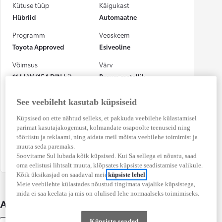
Kütuse tüüp
Käigukast
Hübriid
Automaatne
Programm
Veoskeem
Toyota Approved
Esiveoline
Võimsus
Värv
114 kW (154 DIN hj)
Brown metallik
Numbrimärk
CO₂ heitkogus
See veebileht kasutab küpsiseid
(kombineeritud)
378PXK
115 g/km
Küpsised on ette nähtud selleks, et pakkuda veebilehe külastamisel
parimat kasutajakogemust, kolmandate osapoolte teenuseid ning
Kütusekulu
Osalenud
tööriistu ja reklaami, ning aidata meil mõista veebilehe toimimist ja
(kombineeritud)
kindlustusjuhtumis
muuta seda paremaks.
4,9 l / 100 km
Ei
Soovitame Sul lubada kõik küpsised. Kui Sa sellega ei nõustu, saad
oma eelistusi lihtsalt muuta, klõpsates küpsiste seadistamise valikule.
Kõik üksikasjad on saadaval meie
küpsiste lehel
.
Meie veebilehte külastades nõustud tingimata vajalike küpsistega,
mida ei saa keelata ja mis on olulised lehe normaalseks toimimiseks.
Auto üksikasjad
Küpsiste seaded