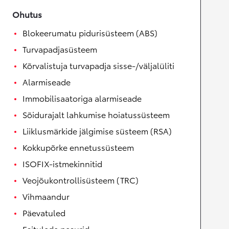
Ohutus
Blokeerumatu pidurisüsteem (ABS)
Turvapadjasüsteem
Kõrvalistuja turvapadja sisse-/väljalüliti
Alarmiseade
Immobilisaatoriga alarmiseade
Sõidurajalt lahkumise hoiatussüsteem
Liiklusmärkide jälgimise süsteem (RSA)
Kokkupõrke ennetussüsteem
ISOFIX-istmekinnitid
Veojõukontrollisüsteem (TRC)
Vihmaandur
Päevatuled
Esitulede pesurid