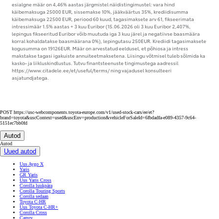
esialgne määr on 4,46% aastas järgmistel näidistingimustel: vara hind
käibemaksuga 25000 EUR, sissemakse 10%, jääkväärtus 35%, krediidisumma
käibemaksuga 22500 EUR, periood 60 kuud, tagasimaksete arv 61, fikseerimata
intressimäär 1.5% aastas + 3 kuu Euribor (15.06.2026 oli 3 kuu Euribor 2,407%,
lepingus fikseeritud Euribor võib muutuda iga 3 kuu järel ja negatiivse baasmäära
korral kohaldatakse baasmäärana 0%), lepingutasu 250EUR. Krediidi tagasimaksete
kogusumma on 19126EUR. Määr on arvestatud eeldusel, et põhiosa ja intress
makstakse tagasi igakuiste annuiteetmaksetena. Liisingu võtmisel tuleb sõlmida ka
kasko- ja liikluskindlustus. Tutvu finantsteenuste tingimustega aadressil
https://www.citadele.ee/et/useful/terms/ ning vajadusel konsulteeri
asjatundjatega.
POST https://usc-webcomponents.toyota-europe.com/v1/used-stock-cars/ee/et?
brand=toyota&uscContext=used&uscEnv=production&vehicleForSaleId=6fbdadfa-e089-4357-9c64-
5151ec7bb0fd
Autod
Autod
Uued autod
Uus Aygo X
Yaris
GR Yaris
Uus Yaris Cross
Corolla luukpära
Corolla Touring Sports
Corolla sedaan
Toyota C-HR
Uus Toyota C-HR+
Corolla Cross
Camry