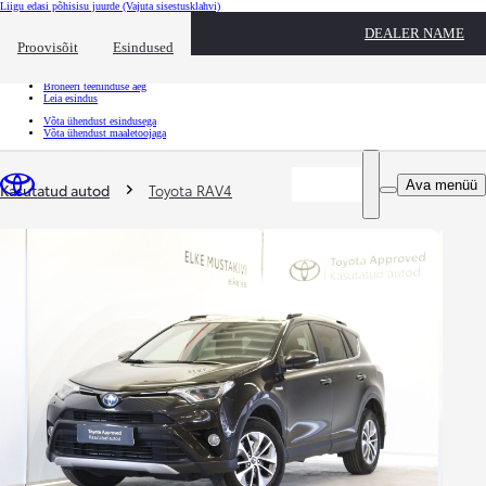
Liigu edasi põhisisu juurde
(Vajuta sisestusklahvi)
Kiirtee
DEALER NAME
Klõpsa kiirtee ülekatte sulgemiseks
Proovisõit
Esindused
Kiirtee
Tule proovisõidule
Broneeri teeninduse aeg
Leia esindus
Võta ühendust esindusega
Võta ühendust maaletoojaga
Sina oled siin
:
Ava menüü
Kasutatud autod
Toyota RAV4