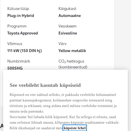
Kütuse tüüp
Käigukast
Plug-in Hybrid
Automaatne
Programm
Veoskeem
Toyota Approved
Esiveoline
Võimsus
Värv
111 kW (150 DIN hj)
Yellow metallik
Numbrimärk
CO₂ heitkogus
(kombineeritud)
500SHG
16 g/km
Kütusekulu
Osalenud
See veebileht kasutab küpsiseid
(kombineeritud)
kindlustusjuhtumis
Küpsised on ette nähtud selleks, et pakkuda veebilehe külastamisel
0,7 l / 100 km
Ei
parimat kasutajakogemust, kolmandate osapoolte teenuseid ning
tööriistu ja reklaami, ning aidata meil mõista veebilehe toimimist ja
muuta seda paremaks.
Soovitame Sul lubada kõik küpsised. Kui Sa sellega ei nõustu, saad
oma eelistusi lihtsalt muuta, klõpsates küpsiste seadistamise valikule.
Auto üksikasjad
Kõik üksikasjad on saadaval meie
küpsiste lehel
.