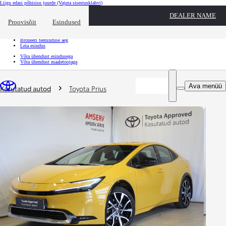
Liigu edasi põhisisu juurde
(Vajuta sisestusklahvi)
Kiirtee
DEALER NAME
Klõpsa kiirtee ülekatte sulgemiseks
Proovisõit
Esindused
Kiirtee
Tule proovisõidule
Broneeri teeninduse aeg
Leia esindus
Võta ühendust esindusega
Võta ühendust maaletoojaga
Sina oled siin
:
Ava menüü
Kasutatud autod
Toyota Prius