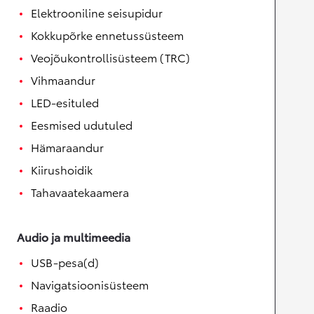
Elektrooniline seisupidur
Kokkupõrke ennetussüsteem
Veojõukontrollisüsteem (TRC)
Vihmaandur
LED-esituled
Eesmised udutuled
Hämaraandur
Kiirushoidik
Tahavaatekaamera
Audio ja multimeedia
USB-pesa(d)
Navigatsioonisüsteem
Raadio