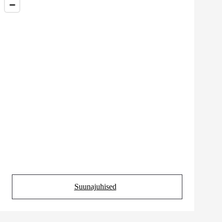
Suunajuhised
(Opens in new tab)