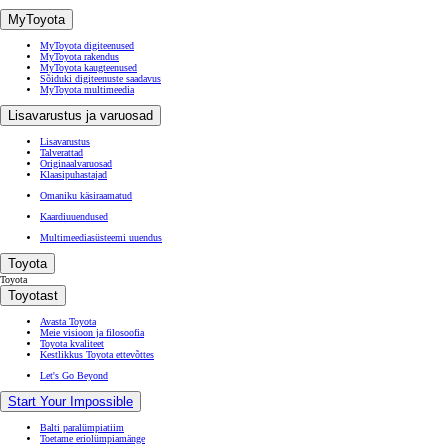
MyToyota
MyToyota digiteenused
MyToyota rakendus
MyToyota kaugteenused
Sõiduki digiteenuste saadavus
MyToyota multimeedia
Lisavarustus ja varuosad
Lisavarustus
Talverattad
Originaalvaruosad
Klaasipuhastajad
Omaniku käsiraamatud
Kaardiuuendused
Multimeediasüsteemi uuendus
Toyota
Toyota
Toyotast
Avasta Toyota
Meie visioon ja filosoofia
Toyota kvaliteet
Kestlikkus Toyota ettevõttes
Let's Go Beyond
Start Your Impossible
Balti paralümpiatiim
Toetame eriolümpiamänge