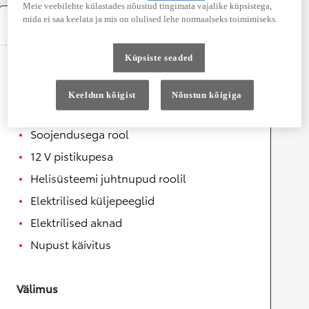
Meie veebilehte külastades nõustud tingimata vajalike küpsistega,
mida ei saa keelata ja mis on olulised lehe normaalseks toimimiseks.
Varustus
Küpsiste seaded
Mugavus
Automaatselt kokkuklapitavad
Keeldun kõigist
Nõustun kõigiga
küljepeeglid
Soojendusega rool
12 V pistikupesa
Helisüsteemi juhtnupud roolil
Elektrilised küljepeeglid
Elektrilised aknad
Nupust käivitus
Välimus