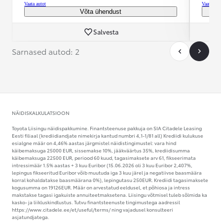
Vaata autot
Vaata aut
Võta ühendust
Salvesta
Sarnased autod: 2
NÄIDISKALKULATSIOON
Toyota Liisingu näidispakkumine. Finantsteenuse pakkuja on SIA Citadele Leasing
Eesti filiaal (krediidiandjate nimekirja kantud numbri 4,1-1/81 all) Krediidi kulukuse
esialgne määr on 4,46% aastas järgmistel näidistingimustel: vara hind
käibemaksuga 25000 EUR, sissemakse 10%, jääkväärtus 35%, krediidisumma
käibemaksuga 22500 EUR, periood 60 kuud, tagasimaksete arv 61, fikseerimata
intressimäär 1.5% aastas + 3 kuu Euribor (15.06.2026 oli 3 kuu Euribor 2,407%,
lepingus fikseeritud Euribor võib muutuda iga 3 kuu järel ja negatiivse baasmäära
korral kohaldatakse baasmäärana 0%), lepingutasu 250EUR. Krediidi tagasimaksete
kogusumma on 19126EUR. Määr on arvestatud eeldusel, et põhiosa ja intress
makstakse tagasi igakuiste annuiteetmaksetena. Liisingu võtmisel tuleb sõlmida ka
kasko- ja liikluskindlustus. Tutvu finantsteenuste tingimustega aadressil
https://www.citadele.ee/et/useful/terms/ ning vajadusel konsulteeri
asjatundjatega.