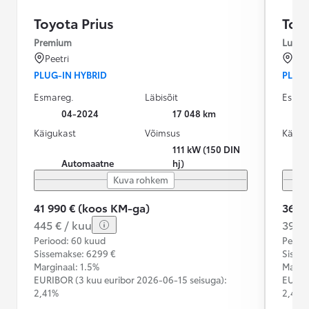
Toyota Prius
Toyo
Premium
Luxur
Peetri
Pai
PLUG-IN HYBRID
PLUG-
Esmareg.
Läbisõit
Esmar
04-2024
17 048 km
Käigukast
Võimsus
Käigu
111 kW (150 DIN
Automaatne
hj)
Kuva rohkem
41 990 € (koos KM-ga)
36 9
445 € / kuu
392 €
Periood: 60 kuud
Perioo
Sissemakse: 6299 €
Sisse
Marginaal: 1.5%
Margin
EURIBOR (3 kuu euribor
2026-06-15 seisuga):
EURIB
2,41%
2,41%