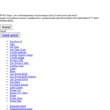
POST https://usc-webcomponents.toyota-europe.com/v1/used-stock-cars/ee/et?
brand=toyota&uscContext=used&uscEnv=production&vehicleForSaleId=b4714d3f-b8a3-4777-84e7-
694ffe24d45a
Autod
Autod
Uued autod
Uus Aygo X
Yaris
GR Yaris
Uus Yaris Cross
Corolla luukpära
Corolla Touring Sports
Corolla sedaan
Toyota C-HR
Uus Toyota C-HR+
Corolla Cross
Camry
Mirai
Uus Toyota bZ4X
Uus Toyota bZ4X Touring
Uus Toyota RAV4
Uus Hilux
Uus Hilux Electric
Land Cruiser
Proace City
Proace City Verso
Proace
Proace Verso
Proace Max
Kasutatud autod
Elektrifitseeritud autod