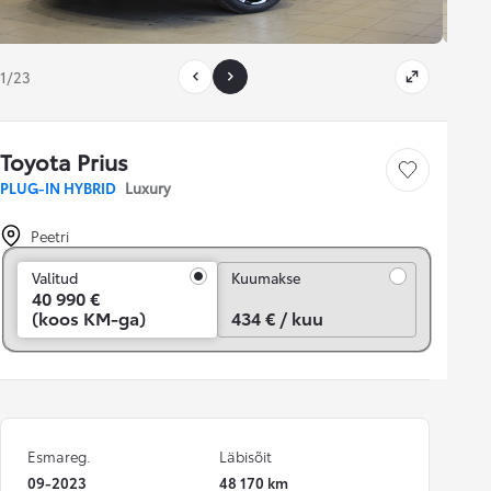
1/23
Toyota Prius
Salvesta
PLUG-IN HYBRID
Luxury
Peetri
Kuumakse
Valitud
Kuumakse
40 990 €
(koos KM-ga)
434 € / kuu
Esmareg.
Läbisõit
09-2023
48 170 km