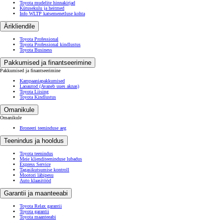
Toyota mudelite hinnakirjad
Kütusekulu ja heitmed
Info WLTP katsemenetluse kohta
Ärikliendile
Toyota Professional
Toyota Professional kindlustus
Toyota Business
Pakkumised ja finantseerimine
Pakkumised ja finantseerimine
Kampaaniapakkumised
Laoautod
(Avaneb uues aknas)
Toyota Liising
Toyota Kindlustus
Omanikule
Omanikule
Broneeri teeninduse aeg
Teenindus ja hooldus
Toyota teenindus
Meie klienditeeninduse lubadus
Express Service
Tagasikutsumise kontroll
Mootori läbipesu
Auto klaasitööd
Garantii ja maanteeabi
Toyota Relax garantii
Toyota garantii
Toyota maanteeabi