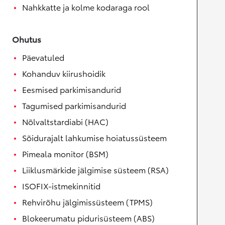
Nahkkatte ja kolme kodaraga rool
Ohutus
Päevatuled
Kohanduv kiirushoidik
Eesmised parkimisandurid
Tagumised parkimisandurid
Nõlvaltstardiabi (HAC)
Sõidurajalt lahkumise hoiatussüsteem
Pimeala monitor (BSM)
Liiklusmärkide jälgimise süsteem (RSA)
ISOFIX-istmekinnitid
Rehvirõhu jälgimissüsteem (TPMS)
Blokeerumatu pidurisüsteem (ABS)