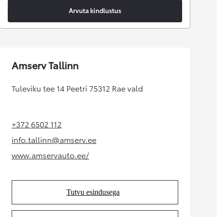
Arvuta kindlustus
Amserv Tallinn
Tuleviku tee 14 Peetri 75312 Rae vald
+372 6502 112
(Opens in new tab)
info.tallinn@amserv.ee
(Opens in new tab)
www.amservauto.ee/
(Opens in new tab)
Tutvu esindusega
(Opens in new tab)