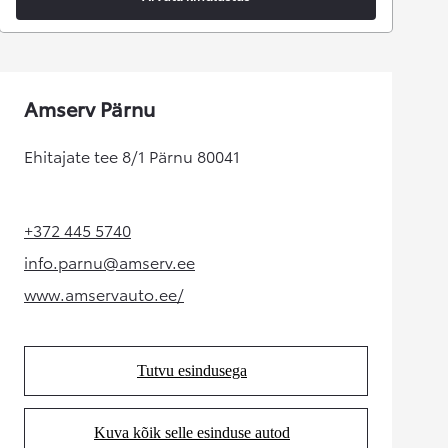
Amserv Pärnu
Ehitajate tee 8/1 Pärnu 80041
+372 445 5740
(Opens in new tab)
info.parnu@amserv.ee
(Opens in new tab)
www.amservauto.ee/
(Opens in new tab)
Tutvu esindusega
(Opens in new tab)
Kuva kõik selle esinduse autod
(Opens in new tab)