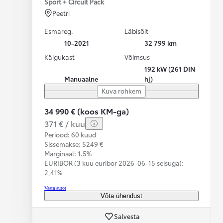
Sport + Circuit Pack
Peetri
Esmareg.
Läbisõit
10-2021
32 799 km
Käigukast
Võimsus
192 kW (261 DIN
Manuaalne
hj)
Kuva rohkem
34 990 € (koos KM-ga)
371 € / kuu
Periood: 60 kuud
Sissemakse: 5249 €
Marginaal: 1.5%
EURIBOR (3 kuu euribor
2026-06-15 seisuga):
2,41%
Vaata autot
Võta ühendust
Salvesta