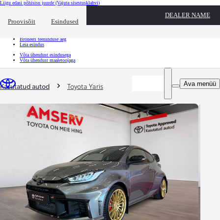
Liigu edasi põhisisu juurde
(Vajuta sisestusklahvi)
Kiirtee
DEALER NAME
Klõpsa kiirtee ülekatte sulgemiseks
Proovisõit
Esindused
Kiirtee
Tule proovisõidule
Broneeri teeninduse aeg
Leia esindus
Võta ühendust esindusega
Võta ühendust maaletoojaga
Sina oled siin
:
Ava menüü
Kasutatud autod
Toyota Yaris