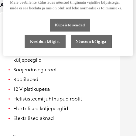
Meie veebilehte külastades nõustud tingimata vajalike küpsistega,
Auto üksikasjad
mida ei saa keelata ja mis on olulised lehe normaalseks toimimiseks.
Varustus
Küpsiste seaded
Mugavus
Keeldun kõigist
Nõustun kõigiga
Automaatselt kokkuklapitavad
küljepeeglid
Soojendusega rool
Roolilabad
12 V pistikupesa
Helisüsteemi juhtnupud roolil
Elektrilised küljepeeglid
Elektrilised aknad