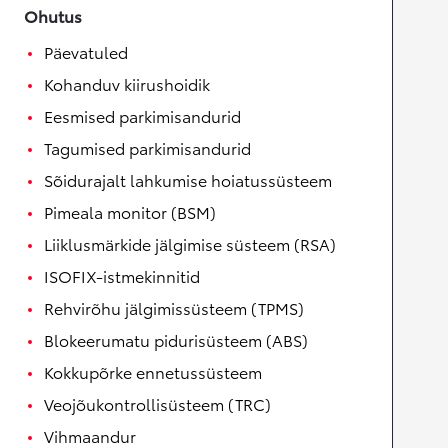
Ohutus
Päevatuled
Kohanduv kiirushoidik
Eesmised parkimisandurid
Tagumised parkimisandurid
Sõidurajalt lahkumise hoiatussüsteem
Pimeala monitor (BSM)
Liiklusmärkide jälgimise süsteem (RSA)
ISOFIX-istmekinnitid
Rehvirõhu jälgimissüsteem (TPMS)
Blokeerumatu pidurisüsteem (ABS)
Kokkupõrke ennetussüsteem
Veojõukontrollisüsteem (TRC)
Vihmaandur