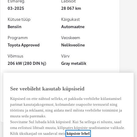
Esmareg.
Läbisõit
03-2025
28 067 km
Kütuse tüüp
Käigukast
Bensiin
Automaatne
Programm
Veoskeem
Toyota Approved
Nelikveoline
Võimsus
Värv
206 kW (280 DIN hj)
Gray metallik
Numbrimärk
CO₂ heitkogus
(kombineeritud)
423WPT
215 g/km
See veebileht kasutab küpsiseid
Kütusekulu
Osalenud
Küpsised on ette nähtud selleks, et pakkuda veebilehe külastamisel
(kombineeritud)
kindlustusjuhtumis
parimat kasutajakogemust, kolmandate osapoolte teenuseid ning
tööriistu ja reklaami, ning aidata meil mõista veebilehe toimimist ja
9,6 l / 100 km
Ei
muuta seda paremaks.
Soovitame Sul lubada kõik küpsised. Kui Sa sellega ei nõustu, saad
oma eelistusi lihtsalt muuta, klõpsates küpsiste seadistamise valikule.
Kõik üksikasjad on saadaval meie
küpsiste lehel
.