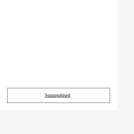
Suunajuhised
(Opens in new tab)