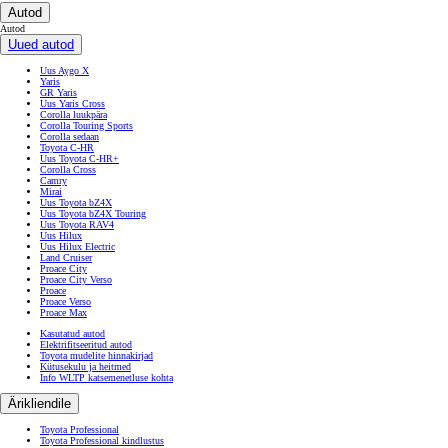
Autod
Autod
Uued autod
Uus Aygo X
Yaris
GR Yaris
Uus Yaris Cross
Corolla luukpära
Corolla Touring Sports
Corolla sedaan
Toyota C-HR
Uus Toyota C-HR+
Corolla Cross
Camry
Mirai
Uus Toyota bZ4X
Uus Toyota bZ4X Touring
Uus Toyota RAV4
Uus Hilux
Uus Hilux Electric
Land Cruiser
Proace City
Proace City Verso
Proace
Proace Verso
Proace Max
Kasutatud autod
Elektrifitseeritud autod
Toyota mudelite hinnakirjad
Kütusekulu ja heitmed
Info WLTP katsemenetluse kohta
Ärikliendile
Toyota Professional
Toyota Professional kindlustus