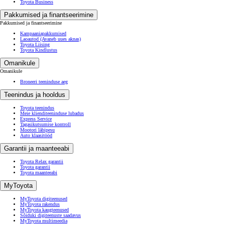
Toyota Business
Pakkumised ja finantseerimine
Pakkumised ja finantseerimine
Kampaaniapakkumised
Laoautod
(Avaneb uues aknas)
Toyota Liising
Toyota Kindlustus
Omanikule
Omanikule
Broneeri teeninduse aeg
Teenindus ja hooldus
Toyota teenindus
Meie klienditeeninduse lubadus
Express Service
Tagasikutsumise kontroll
Mootori läbipesu
Auto klaasitööd
Garantii ja maanteeabi
Toyota Relax garantii
Toyota garantii
Toyota maanteeabi
MyToyota
MyToyota digiteenused
MyToyota rakendus
MyToyota kaugteenused
Sõiduki digiteenuste saadavus
MyToyota multimeedia