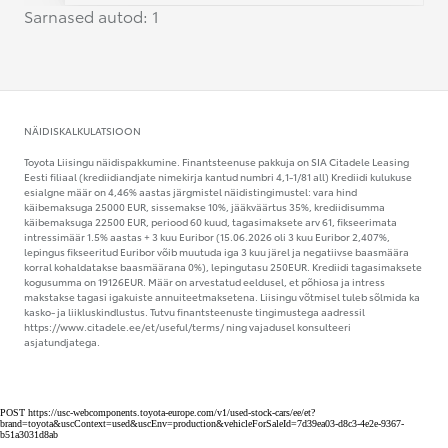
Sarnased autod: 1
NÄIDISKALKULATSIOON
Toyota Liisingu näidispakkumine. Finantsteenuse pakkuja on SIA Citadele Leasing
Eesti filiaal (krediidiandjate nimekirja kantud numbri 4,1-1/81 all) Krediidi kulukuse
esialgne määr on 4,46% aastas järgmistel näidistingimustel: vara hind
käibemaksuga 25000 EUR, sissemakse 10%, jääkväärtus 35%, krediidisumma
käibemaksuga 22500 EUR, periood 60 kuud, tagasimaksete arv 61, fikseerimata
intressimäär 1.5% aastas + 3 kuu Euribor (15.06.2026 oli 3 kuu Euribor 2,407%,
lepingus fikseeritud Euribor võib muutuda iga 3 kuu järel ja negatiivse baasmäära
korral kohaldatakse baasmäärana 0%), lepingutasu 250EUR. Krediidi tagasimaksete
kogusumma on 19126EUR. Määr on arvestatud eeldusel, et põhiosa ja intress
makstakse tagasi igakuiste annuiteetmaksetena. Liisingu võtmisel tuleb sõlmida ka
kasko- ja liikluskindlustus. Tutvu finantsteenuste tingimustega aadressil
https://www.citadele.ee/et/useful/terms/ ning vajadusel konsulteeri
asjatundjatega.
POST https://usc-webcomponents.toyota-europe.com/v1/used-stock-cars/ee/et?
brand=toyota&uscContext=used&uscEnv=production&vehicleForSaleId=7d39ea03-d8c3-4e2e-9367-
b51a3031d8ab