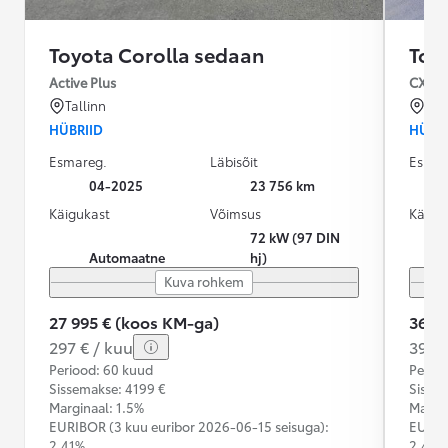
Toyota Corolla sedaan
Toy
Active Plus
CX1B 
Tallinn
Olg
HÜBRIID
HÜBRI
Esmareg.
Läbisõit
Esmar
04-2025
23 756 km
Käigukast
Võimsus
Käigu
72 kW (97 DIN
Automaatne
hj)
Kuva rohkem
27 995 € (koos KM-ga)
36 9
297 € / kuu
391 €
Periood: 60 kuud
Perioo
Sissemakse: 4199 €
Sisse
Marginaal: 1.5%
Margin
EURIBOR (3 kuu euribor
2026-06-15 seisuga):
EURIB
2,41%
2,41%