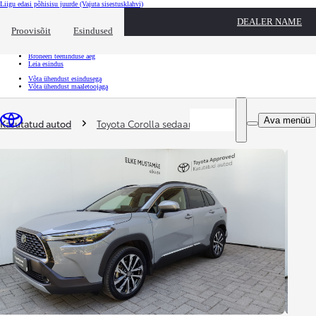
Liigu edasi põhisisu juurde
(Vajuta sisestusklahvi)
Kiirtee
DEALER NAME
Klõpsa kiirtee ülekatte sulgemiseks
Proovisõit
Esindused
Kiirtee
Tule proovisõidule
Broneeri teeninduse aeg
Leia esindus
Võta ühendust esindusega
Võta ühendust maaletoojaga
Sina oled siin
:
Ava menüü
Kasutatud autod
Toyota Corolla sedaan