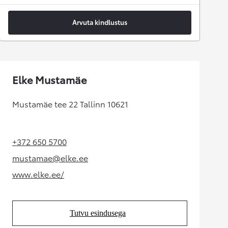
Arvuta kindlustus
Elke Mustamäe
Mustamäe tee 22 Tallinn 10621
+372 650 5700
(Opens in new tab)
mustamae@elke.ee
(Opens in new tab)
www.elke.ee/
(Opens in new tab)
Tutvu esindusega
(Opens in new tab)