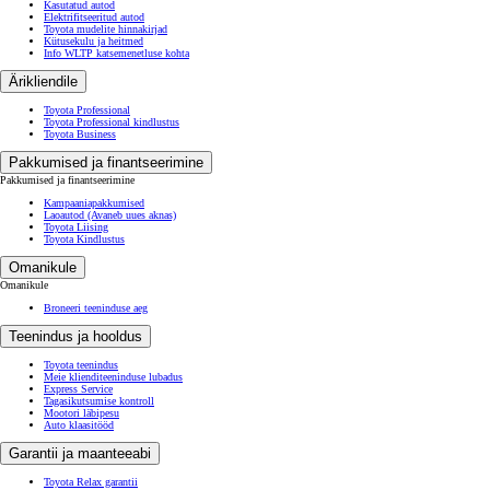
Kasutatud autod
Elektrifitseeritud autod
Toyota mudelite hinnakirjad
Kütusekulu ja heitmed
Info WLTP katsemenetluse kohta
Ärikliendile
Toyota Professional
Toyota Professional kindlustus
Toyota Business
Pakkumised ja finantseerimine
Pakkumised ja finantseerimine
Kampaaniapakkumised
Laoautod
(Avaneb uues aknas)
Toyota Liising
Toyota Kindlustus
Omanikule
Omanikule
Broneeri teeninduse aeg
Teenindus ja hooldus
Toyota teenindus
Meie klienditeeninduse lubadus
Express Service
Tagasikutsumise kontroll
Mootori läbipesu
Auto klaasitööd
Garantii ja maanteeabi
Toyota Relax garantii