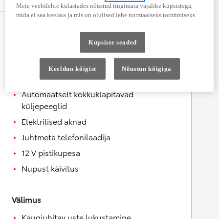
Meie veebilehte külastades nõustud tingimata vajalike küpsistega,
mida ei saa keelata ja mis on olulised lehe normaalseks toimimiseks.
Mugavus
Küpsiste seaded
Helisüsteemi juhtnupud roolil
Soojendusega rool
Keeldun kõigist
Nõustun kõigiga
Elektrilised küljepeeglid
Automaatselt kokkuklapitavad
küljepeeglid
Elektrilised aknad
Juhtmeta telefonilaadija
12 V pistikupesa
Nupust käivitus
Välimus
Kaugjuhitav uste lukustamine