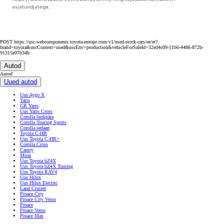
asjatundjatega.
POST https://usc-webcomponents.toyota-europe.com/v1/used-stock-cars/ee/et?
brand=toyota&uscContext=used&uscEnv=production&vehicleForSaleId=32ed4c09-11b6-4486-872b-
91315e07b34b
Autod
Autod
Uued autod
Uus Aygo X
Yaris
GR Yaris
Uus Yaris Cross
Corolla luukpära
Corolla Touring Sports
Corolla sedaan
Toyota C-HR
Uus Toyota C-HR+
Corolla Cross
Camry
Mirai
Uus Toyota bZ4X
Uus Toyota bZ4X Touring
Uus Toyota RAV4
Uus Hilux
Uus Hilux Electric
Land Cruiser
Proace City
Proace City Verso
Proace
Proace Verso
Proace Max