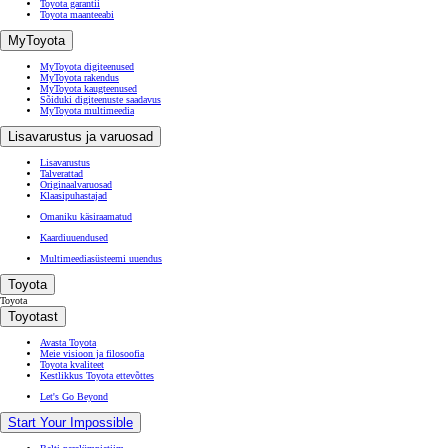
Toyota garantii
Toyota maanteeabi
MyToyota
MyToyota digiteenused
MyToyota rakendus
MyToyota kaugteenused
Sõiduki digiteenuste saadavus
MyToyota multimeedia
Lisavarustus ja varuosad
Lisavarustus
Talverattad
Originaalvaruosad
Klaasipuhastajad
Omaniku käsiraamatud
Kaardiuuendused
Multimeediasüsteemi uuendus
Toyota
Toyota
Toyotast
Avasta Toyota
Meie visioon ja filosoofia
Toyota kvaliteet
Kestlikkus Toyota ettevõttes
Let's Go Beyond
Start Your Impossible