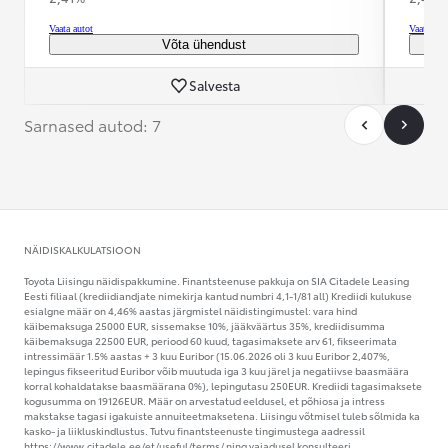
Vaata autot
Vaata aut
Võta ühendust
Salvesta
Sarnased autod: 7
NÄIDISKALKULATSIOON
Toyota Liisingu näidispakkumine. Finantsteenuse pakkuja on SIA Citadele Leasing
Eesti filiaal (krediidiandjate nimekirja kantud numbri 4,1-1/81 all) Krediidi kulukuse
esialgne määr on 4,46% aastas järgmistel näidistingimustel: vara hind
käibemaksuga 25000 EUR, sissemakse 10%, jääkväärtus 35%, krediidisumma
käibemaksuga 22500 EUR, periood 60 kuud, tagasimaksete arv 61, fikseerimata
intressimäär 1.5% aastas + 3 kuu Euribor (15.06.2026 oli 3 kuu Euribor 2,407%,
lepingus fikseeritud Euribor võib muutuda iga 3 kuu järel ja negatiivse baasmäära
korral kohaldatakse baasmäärana 0%), lepingutasu 250EUR. Krediidi tagasimaksete
kogusumma on 19126EUR. Määr on arvestatud eeldusel, et põhiosa ja intress
makstakse tagasi igakuiste annuiteetmaksetena. Liisingu võtmisel tuleb sõlmida ka
kasko- ja liikluskindlustus. Tutvu finantsteenuste tingimustega aadressil
https://www.citadele.ee/et/useful/terms/ ning vajadusel konsulteeri