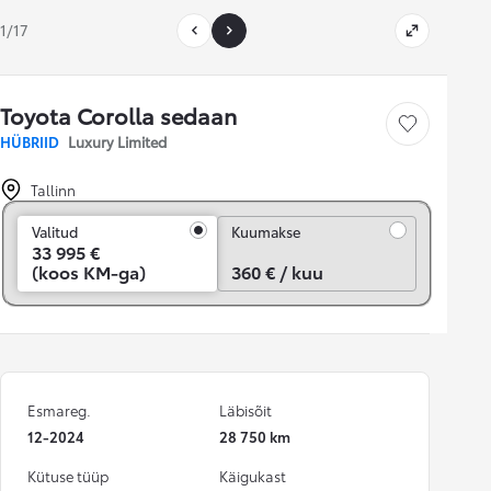
1/17
Toyota Corolla sedaan
Salvesta
HÜBRIID
Luxury Limited
Tallinn
Kuumakse
Valitud
Kuumakse
33 995 €
(koos KM-ga)
360 € / kuu
Esmareg.
Läbisõit
12-2024
28 750 km
Kütuse tüüp
Käigukast