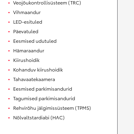
Veojõukontrollisüsteem (TRC)
Vihmaandur
LED-esituled
Päevatuled
Eesmised udutuled
Hämaraandur
Kiirushoidik
Kohanduv kiirushoidik
Tahavaatekaamera
Eesmised parkimisandurid
Tagumised parkimisandurid
Rehvirõhu jälgimissüsteem (TPMS)
Nõlvaltstardiabi (HAC)