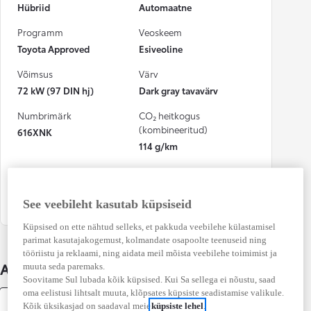
Hübriid
Automaatne
Programm
Veoskeem
Toyota Approved
Esiveoline
Võimsus
Värv
72 kW (97 DIN hj)
Dark gray tavavärv
Numbrimärk
CO₂ heitkogus
(kombineeritud)
616XNK
114 g/km
Osalenud
kindlustusjuhtumis
Ei
See veebileht kasutab küpsiseid
Küpsised on ette nähtud selleks, et pakkuda veebilehe külastamisel
parimat kasutajakogemust, kolmandate osapoolte teenuseid ning
tööriistu ja reklaami, ning aidata meil mõista veebilehe toimimist ja
Auto üksikasjad
muuta seda paremaks.
Soovitame Sul lubada kõik küpsised. Kui Sa sellega ei nõustu, saad
oma eelistusi lihtsalt muuta, klõpsates küpsiste seadistamise valikule.
Varustus
Kõik üksikasjad on saadaval meie
küpsiste lehel
.