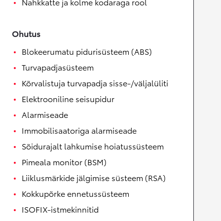
Nahkkatte ja kolme kodaraga rool
Ohutus
Blokeerumatu pidurisüsteem (ABS)
Turvapadjasüsteem
Kõrvalistuja turvapadja sisse-/väljalüliti
Elektrooniline seisupidur
Alarmiseade
Immobilisaatoriga alarmiseade
Sõidurajalt lahkumise hoiatussüsteem
Pimeala monitor (BSM)
Liiklusmärkide jälgimise süsteem (RSA)
Kokkupõrke ennetussüsteem
ISOFIX-istmekinnitid