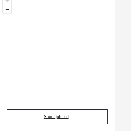
Suunajuhised
(Opens in new tab)