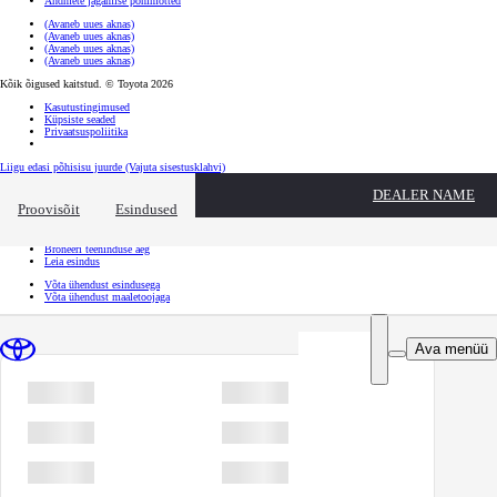
Andmete jagamise põhimõtted
(Avaneb uues aknas)
(Avaneb uues aknas)
(Avaneb uues aknas)
(Avaneb uues aknas)
Kõik õigused kaitstud. © Toyota 2026
Kasutustingimused
Küpsiste seaded
Privaatsuspoliitika
Liigu edasi põhisisu juurde
(Vajuta sisestusklahvi)
Kiirtee
DEALER NAME
Klõpsa kiirtee ülekatte sulgemiseks
Proovisõit
Esindused
Kiirtee
Tule proovisõidule
Broneeri teeninduse aeg
Leia esindus
Võta ühendust esindusega
Võta ühendust maaletoojaga
Ava menüü