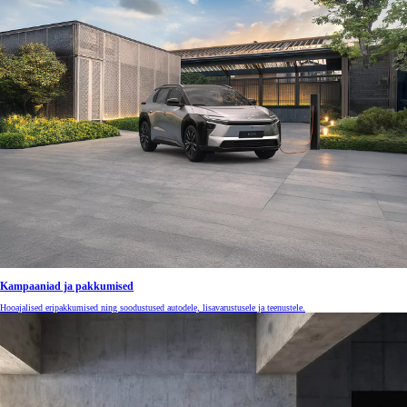
Kampaaniad ja pakkumised
Hooajalised eripakkumised ning soodustused autodele, lisavarustusele ja teenustele.