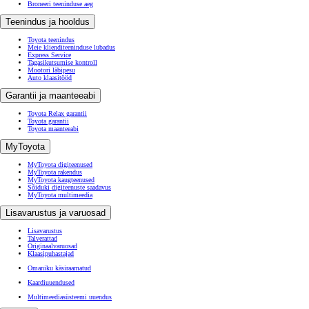
Broneeri teeninduse aeg
Teenindus ja hooldus
Toyota teenindus
Meie klienditeeninduse lubadus
Express Service
Tagasikutsumise kontroll
Mootori läbipesu
Auto klaasitööd
Garantii ja maanteeabi
Toyota Relax garantii
Toyota garantii
Toyota maanteeabi
MyToyota
MyToyota digiteenused
MyToyota rakendus
MyToyota kaugteenused
Sõiduki digiteenuste saadavus
MyToyota multimeedia
Lisavarustus ja varuosad
Lisavarustus
Talverattad
Originaalvaruosad
Klaasipuhastajad
Omaniku käsiraamatud
Kaardiuuendused
Multimeediasüsteemi uuendus