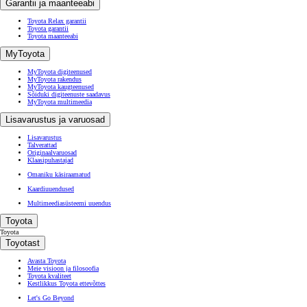
Garantii ja maanteeabi
Toyota Relax garantii
Toyota garantii
Toyota maanteeabi
MyToyota
MyToyota digiteenused
MyToyota rakendus
MyToyota kaugteenused
Sõiduki digiteenuste saadavus
MyToyota multimeedia
Lisavarustus ja varuosad
Lisavarustus
Talverattad
Originaalvaruosad
Klaasipuhastajad
Omaniku käsiraamatud
Kaardiuuendused
Multimeediasüsteemi uuendus
Toyota
Toyota
Toyotast
Avasta Toyota
Meie visioon ja filosoofia
Toyota kvaliteet
Kestlikkus Toyota ettevõttes
Let's Go Beyond