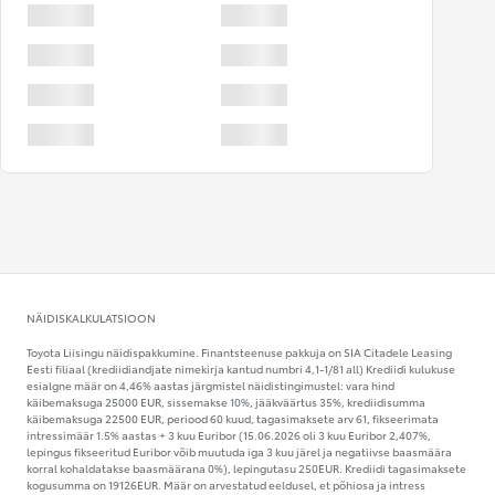
NÄIDISKALKULATSIOON
Toyota Liisingu näidispakkumine. Finantsteenuse pakkuja on SIA Citadele Leasing
Eesti filiaal (krediidiandjate nimekirja kantud numbri 4,1-1/81 all) Krediidi kulukuse
esialgne määr on 4,46% aastas järgmistel näidistingimustel: vara hind
käibemaksuga 25000 EUR, sissemakse 10%, jääkväärtus 35%, krediidisumma
käibemaksuga 22500 EUR, periood 60 kuud, tagasimaksete arv 61, fikseerimata
intressimäär 1.5% aastas + 3 kuu Euribor (15.06.2026 oli 3 kuu Euribor 2,407%,
lepingus fikseeritud Euribor võib muutuda iga 3 kuu järel ja negatiivse baasmäära
korral kohaldatakse baasmäärana 0%), lepingutasu 250EUR. Krediidi tagasimaksete
kogusumma on 19126EUR. Määr on arvestatud eeldusel, et põhiosa ja intress