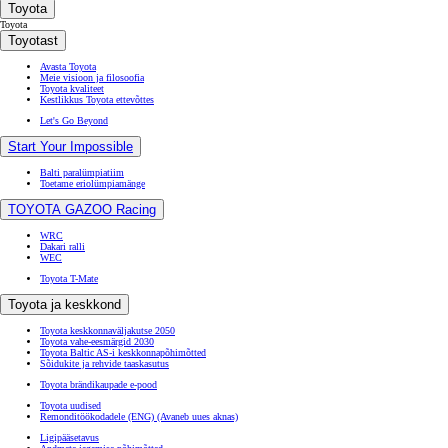
Toyota
Toyota
Toyotast
Avasta Toyota
Meie visioon ja filosoofia
Toyota kvaliteet
Kestlikkus Toyota ettevõttes
Let's Go Beyond
Start Your Impossible
Balti paralümpiatiim
Toetame eriolümpiamänge
TOYOTA GAZOO Racing
WRC
Dakari ralli
WEC
Toyota T-Mate
Toyota ja keskkond
Toyota keskkonnaväljakutse 2050
Toyota vahe-eesmärgid 2030
Toyota Baltic AS-i keskkonnapõhimõtted
Sõidukite ja rehvide taaskasutus
Toyota brändikaupade e-pood
Toyota uudised
Remonditöökodadele (ENG)
(Avaneb uues aknas)
Ligipääsetavus