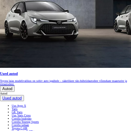
Uued autod
Toyota laias mudelivalikus on sobiv auto igaühele – säästlikest täis-hübriidautodest võimekate maasturite ja
tööautodeni.
Autod
Autod
Uued autod
Uus Aygo X
Yaris
GR Yaris
Uus Yaris Cross
Corolla luukpära
Corolla Touring Sports
Corolla sedaan
Toyota C-HR