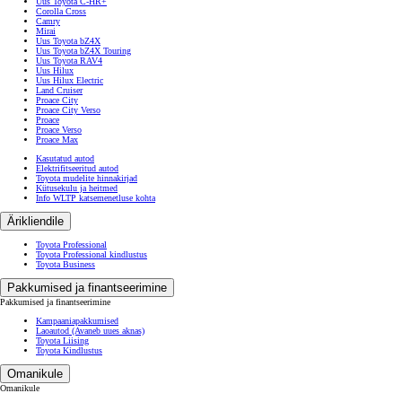
Uus Toyota C-HR+
Corolla Cross
Camry
Mirai
Uus Toyota bZ4X
Uus Toyota bZ4X Touring
Uus Toyota RAV4
Uus Hilux
Uus Hilux Electric
Land Cruiser
Proace City
Proace City Verso
Proace
Proace Verso
Proace Max
Kasutatud autod
Elektrifitseeritud autod
Toyota mudelite hinnakirjad
Kütusekulu ja heitmed
Info WLTP katsemenetluse kohta
Ärikliendile
Toyota Professional
Toyota Professional kindlustus
Toyota Business
Pakkumised ja finantseerimine
Pakkumised ja finantseerimine
Kampaaniapakkumised
Laoautod
(Avaneb uues aknas)
Toyota Liising
Toyota Kindlustus
Omanikule
Omanikule