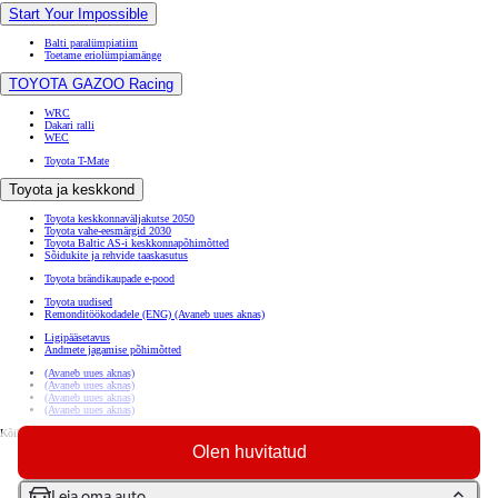
Start Your Impossible
Balti paralümpiatiim
Toetame eriolümpiamänge
TOYOTA GAZOO Racing
WRC
Dakari ralli
WEC
Toyota T-Mate
Toyota ja keskkond
Toyota keskkonnaväljakutse 2050
Toyota vahe-eesmärgid 2030
Toyota Baltic AS-i keskkonnapõhimõtted
Sõidukite ja rehvide taaskasutus
Toyota brändikaupade e-pood
Toyota uudised
Remonditöökodadele (ENG)
(Avaneb uues aknas)
Ligipääsetavus
Andmete jagamise põhimõtted
(Avaneb uues aknas)
(Avaneb uues aknas)
(Avaneb uues aknas)
(Avaneb uues aknas)
Kõik õigused kaitstud. © Toyota 2026
Olen huvitatud
Kasutustingimused
Küpsiste seaded
Privaatsuspoliitika
Leia oma auto