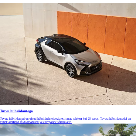
Tutvu hübriidautoga
Toyota hübriidautod on olnud hübriidtehnoloogia esirinnas rohkem kui 25 aastat. Toyota hübriidautodel on
esmaklassilised sõiduomadused ja suurepärane sõiduulatus.