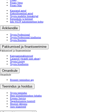
Proace Verso
Proace Max
Kasutatud autod
Elektrifitseeritud autod
Toyota mudelite hinnakirjad
Kütusekulu ja heitmed
Info WLTP katsemenetluse kohta
Ärikliendile
Toyota Professional
Toyota Professional kindlustus
Toyota Business
Pakkumised ja finantseerimine
Pakkumised ja finantseerimine
Kampaaniapakkumised
Laoautod
(Avaneb uues aknas)
Toyota Liising
Toyota Kindlustus
Omanikule
Omanikule
Broneeri teeninduse aeg
Teenindus ja hooldus
Toyota teenindus
Meie klienditeeninduse lubadus
Express Service
Tagasikutsumise kontroll
Mootori läbipesu
Auto klaasitööd