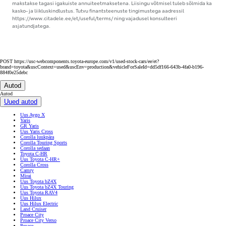
makstakse tagasi igakuiste annuiteetmaksetena. Liisingu võtmisel tuleb sõlmida ka
kasko- ja liikluskindlustus. Tutvu finantsteenuste tingimustega aadressil
https://www.citadele.ee/et/useful/terms/ ning vajadusel konsulteeri
asjatundjatega.
POST https://usc-webcomponents.toyota-europe.com/v1/used-stock-cars/ee/et?
brand=toyota&uscContext=used&uscEnv=production&vehicleForSaleId=dd5df166-643b-4fa0-b196-
884f0e25debc
Autod
Autod
Uued autod
Uus Aygo X
Yaris
GR Yaris
Uus Yaris Cross
Corolla luukpära
Corolla Touring Sports
Corolla sedaan
Toyota C-HR
Uus Toyota C-HR+
Corolla Cross
Camry
Mirai
Uus Toyota bZ4X
Uus Toyota bZ4X Touring
Uus Toyota RAV4
Uus Hilux
Uus Hilux Electric
Land Cruiser
Proace City
Proace City Verso
Proace