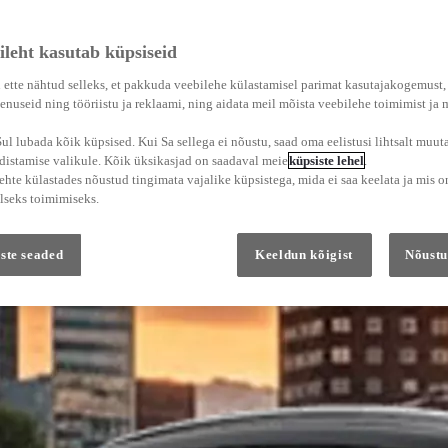
ileht kasutab küpsiseid
 ette nähtud selleks, et pakkuda veebilehe külastamisel parimat kasutajakogemust
enuseid ning tööriistu ja reklaami, ning aidata meil mõista veebilehe toimimist ja
l lubada kõik küpsised. Kui Sa sellega ei nõustu, saad oma eelistusi lihtsalt muuta
adistamise valikule. Kõik üksikasjad on saadaval meie
küpsiste lehel
.
hte külastades nõustud tingimata vajalike küpsistega, mida ei saa keelata ja mis o
lseks toimimiseks.
ste seaded
Keeldun kõigist
Nõustu