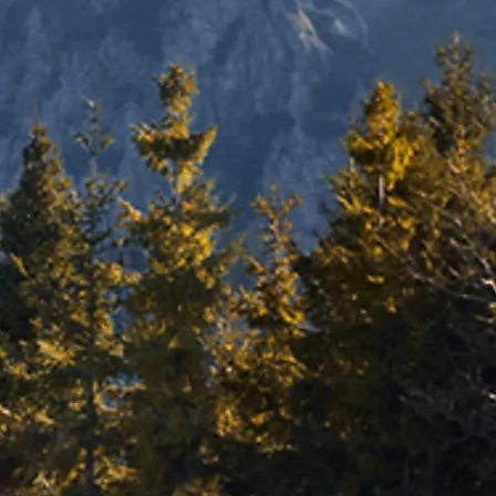
Kuumakse alates 192 € / kuu
Corolla Cross
HÜBRIID