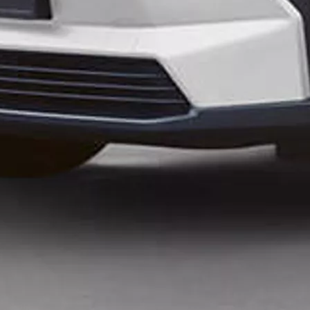
Tutvu laoautode valikuga
Suur valik ja kiire tarne
Vaata mudelite hinnakirju
Leia esindus