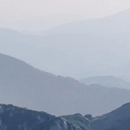
Alates 24 900 €
Corolla sedaan
HÜBRIID
Alates