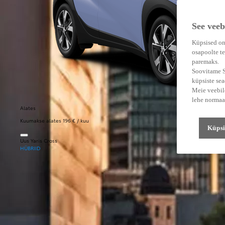
See veeb
Küpsised on
osapoolte te
paremaks.
Soovitame Su
küpsiste se
Meie veebile
lehe normaa
Alates
Kuumakse alates 196 € / kuu
Küpsi
Uus Yaris Cross
HÜBRIID