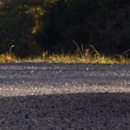
Alates
Kuumakse alates 258 € / kuu
Toyota bZ4X
ELEKTER