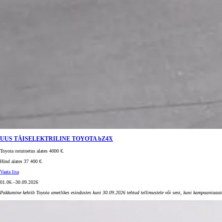
UUS TÄISELEKTRILINE TOYOTA bZ4X
Toyota ostutoetus alates 4000 €.
Hind alates 37 400 €.
Vaata lisa
01.06.–30.09.2026
Pakkumine kehtib Toyota ametlikes esindustes kuni 30.09.2026 tehtud tellimustele või seni, kuni kampaaniaau