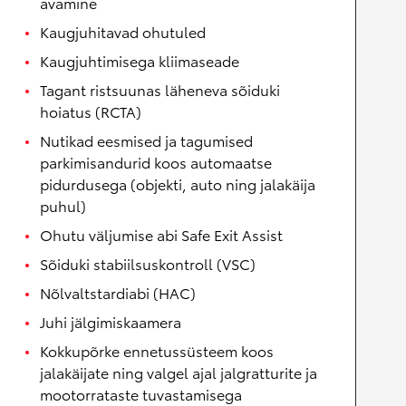
avamine
Kaugjuhitavad ohutuled
Kaugjuhtimisega kliimaseade
Tagant ristsuunas läheneva sõiduki
hoiatus (RCTA)
Nutikad eesmised ja tagumised
parkimisandurid koos automaatse
pidurdusega (objekti, auto ning jalakäija
puhul)
Ohutu väljumise abi Safe Exit Assist
Sõiduki stabiilsuskontroll (VSC)
Nõlvaltstardiabi (HAC)
Juhi jälgimiskaamera
Kokkupõrke ennetussüsteem koos
jalakäijate ning valgel ajal jalgratturite ja
mootorrataste tuvastamisega