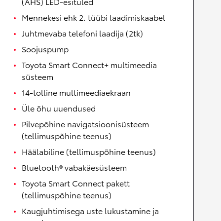
(AHS) LED-esituled
Mennekesi ehk 2. tüübi laadimiskaabel
Juhtmevaba telefoni laadija (2tk)
Soojuspump
Toyota Smart Connect+ multimeedia
süsteem
14-tolline multimeediaekraan
Üle õhu uuendused
Pilvepõhine navigatsioonisüsteem
(tellimuspõhine teenus)
Häälabiline (tellimuspõhine teenus)
Bluetooth® vabakäesüsteem
Toyota Smart Connect pakett
(tellimuspõhine teenus)
Kaugjuhtimisega uste lukustamine ja