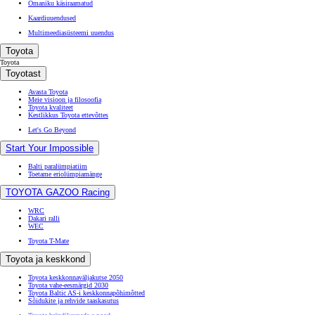
Omaniku käsiraamatud
Kaardiuuendused
Multimeediasüsteemi uuendus
Toyota
Toyota
Toyotast
Avasta Toyota
Meie visioon ja filosoofia
Toyota kvaliteet
Kestlikkus Toyota ettevõttes
Let's Go Beyond
Start Your Impossible
Balti paralümpiatiim
Toetame eriolümpiamänge
TOYOTA GAZOO Racing
WRC
Dakari ralli
WEC
Toyota T-Mate
Toyota ja keskkond
Toyota keskkonnaväljakutse 2050
Toyota vahe-eesmärgid 2030
Toyota Baltic AS-i keskkonnapõhimõtted
Sõidukite ja rehvide taaskasutus