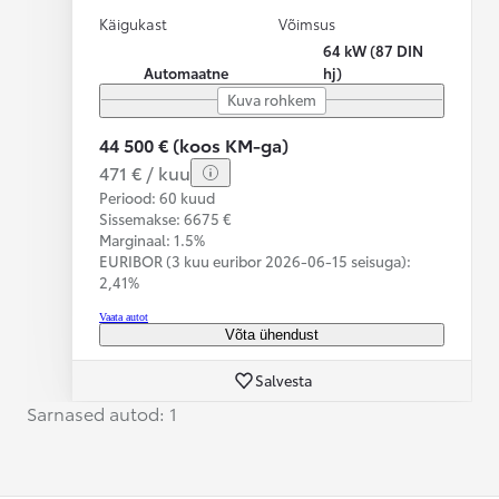
Käigukast
Võimsus
64 kW (87 DIN
Automaatne
hj)
Kuva rohkem
44 500 € (koos KM-ga)
471 € / kuu
Periood: 60 kuud
Sissemakse: 6675 €
Marginaal: 1.5%
EURIBOR (3 kuu euribor
2026-06-15 seisuga):
2,41%
Vaata autot
Võta ühendust
Salvesta
Sarnased autod: 1