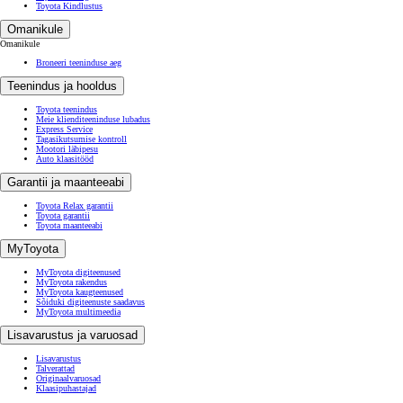
Toyota Kindlustus
Omanikule
Omanikule
Broneeri teeninduse aeg
Teenindus ja hooldus
Toyota teenindus
Meie klienditeeninduse lubadus
Express Service
Tagasikutsumise kontroll
Mootori läbipesu
Auto klaasitööd
Garantii ja maanteeabi
Toyota Relax garantii
Toyota garantii
Toyota maanteeabi
MyToyota
MyToyota digiteenused
MyToyota rakendus
MyToyota kaugteenused
Sõiduki digiteenuste saadavus
MyToyota multimeedia
Lisavarustus ja varuosad
Lisavarustus
Talverattad
Originaalvaruosad
Klaasipuhastajad