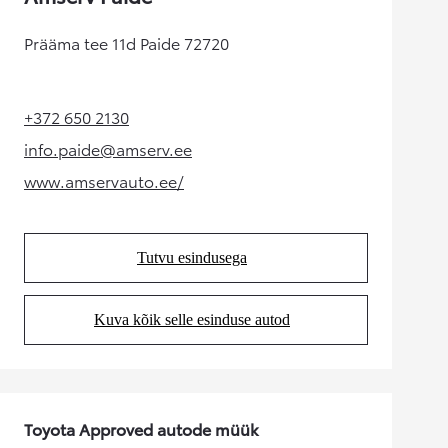
Prääma tee 11d Paide 72720
+372 650 2130
(Opens in new tab)
info.paide@amserv.ee
(Opens in new tab)
www.amservauto.ee/
(Opens in new tab)
Tutvu esindusega
(Opens in new tab)
Kuva kõik selle esinduse autod
(Opens in new tab)
Toyota Approved autode müük