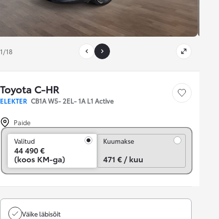
1/18
Toyota C-HR
Salvesta
ELEKTER
CB1A W5- 2EL- 1A L1 Active
Paide
Kuumakse
Valitud
Kuumakse
44 490 €
(koos KM-ga)
471 € / kuu
Väike läbisõit