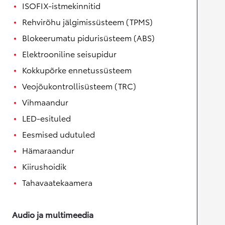
ISOFIX-istmekinnitid
Rehvirõhu jälgimissüsteem (TPMS)
Blokeerumatu pidurisüsteem (ABS)
Elektrooniline seisupidur
Kokkupõrke ennetussüsteem
Veojõukontrollisüsteem (TRC)
Vihmaandur
LED-esituled
Eesmised udutuled
Hämaraandur
Kiirushoidik
Tahavaatekaamera
Audio ja multimeedia