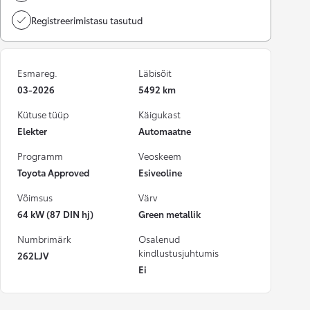
Registreerimistasu tasutud
Esmareg.
Läbisõit
03-2026
5492 km
Kütuse tüüp
Käigukast
Elekter
Automaatne
Programm
Veoskeem
Toyota Approved
Esiveoline
Võimsus
Värv
64 kW (87 DIN hj)
Green metallik
Numbrimärk
Osalenud
kindlustusjuhtumis
262LJV
Ei