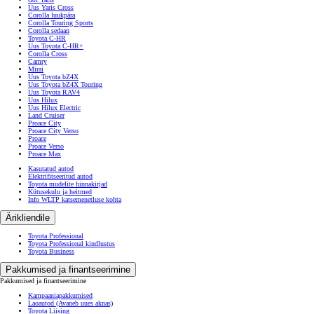
Uus Yaris Cross
Corolla luukpära
Corolla Touring Sports
Corolla sedaan
Toyota C-HR
Uus Toyota C-HR+
Corolla Cross
Camry
Mirai
Uus Toyota bZ4X
Uus Toyota bZ4X Touring
Uus Toyota RAV4
Uus Hilux
Uus Hilux Electric
Land Cruiser
Proace City
Proace City Verso
Proace
Proace Verso
Proace Max
Kasutatud autod
Elektrifitseeritud autod
Toyota mudelite hinnakirjad
Kütusekulu ja heitmed
Info WLTP katsemenetluse kohta
Ärikliendile
Toyota Professional
Toyota Professional kindlustus
Toyota Business
Pakkumised ja finantseerimine
Pakkumised ja finantseerimine
Kampaaniapakkumised
Laoautod
(Avaneb uues aknas)
Toyota Liising