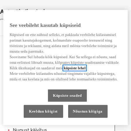
Auto üksikasjad
See veebileht kasutab küpsiseid
Varustus
Küpsised on ette nähtud selleks, et pakkuda veebilehe külastamisel
parimat kasutajakogemust, kolmandate osapoolte teenuseid ning
Mugavus
tööriistu ja reklaami, ning aidata meil mõista veebilehe toimimist ja
muuta seda paremaks.
Automaatselt kokkuklapitavad
Soovitame Sul lubada kõik küpsised. Kui Sa sellega ei nõustu, saad
oma eelistusi lihtsalt muuta, klõpsates küpsiste seadistamise valikule.
küljepeeglid
Kõik üksikasjad on saadaval meie
küpsiste lehel
.
Soojendusega rool
Meie veebilehte külastades nõustud tingimata vajalike küpsistega,
mida ei saa keelata ja mis on olulised lehe normaalseks toimimiseks.
12 V pistikupesa
Juhtmeta telefonilaadija
Küpsiste seaded
Helisüsteemi juhtnupud roolil
Elektrilised küljepeeglid
Keeldun kõigist
Nõustun kõigiga
Elektrilised aknad
Nupust käivitus