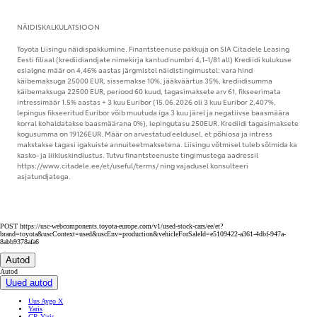
NÄIDISKALKULATSIOON
Toyota Liisingu näidispakkumine. Finantsteenuse pakkuja on SIA Citadele Leasing
Eesti filiaal (krediidiandjate nimekirja kantud numbri 4,1-1/81 all) Krediidi kulukuse
esialgne määr on 4,46% aastas järgmistel näidistingimustel: vara hind
käibemaksuga 25000 EUR, sissemakse 10%, jääkväärtus 35%, krediidisumma
käibemaksuga 22500 EUR, periood 60 kuud, tagasimaksete arv 61, fikseerimata
intressimäär 1.5% aastas + 3 kuu Euribor (15.06.2026 oli 3 kuu Euribor 2,407%,
lepingus fikseeritud Euribor võib muutuda iga 3 kuu järel ja negatiivse baasmäära
korral kohaldatakse baasmäärana 0%), lepingutasu 250EUR. Krediidi tagasimaksete
kogusumma on 19126EUR. Määr on arvestatud eeldusel, et põhiosa ja intress
makstakse tagasi igakuiste annuiteetmaksetena. Liisingu võtmisel tuleb sõlmida ka
kasko- ja liikluskindlustus. Tutvu finantsteenuste tingimustega aadressil
https://www.citadele.ee/et/useful/terms/ ning vajadusel konsulteeri
asjatundjatega.
POST https://usc-webcomponents.toyota-europe.com/v1/used-stock-cars/ee/et?
brand=toyota&uscContext=used&uscEnv=production&vehicleForSaleId=e5109422-a361-4dbf-947a-
8abb9378afa6
Autod
Autod
Uued autod
Uus Aygo X
Yaris
GR Yaris