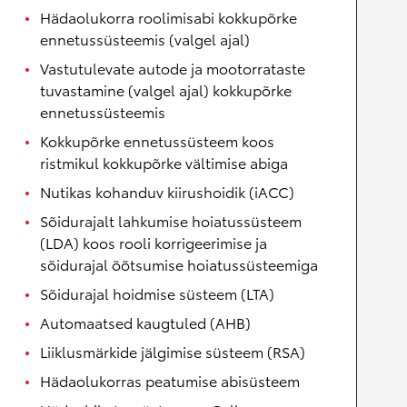
Hädaolukorra roolimisabi kokkupõrke
ennetussüsteemis (valgel ajal)
Vastutulevate autode ja mootorrataste
tuvastamine (valgel ajal) kokkupõrke
ennetussüsteemis
Kokkupõrke ennetussüsteem koos
ristmikul kokkupõrke vältimise abiga
Nutikas kohanduv kiirushoidik (iACC)
Sõidurajalt lahkumise hoiatussüsteem
(LDA) koos rooli korrigeerimise ja
sõidurajal õõtsumise hoiatussüsteemiga
Sõidurajal hoidmise süsteem (LTA)
Automaatsed kaugtuled (AHB)
Liiklusmärkide jälgimise süsteem (RSA)
Hädaolukorras peatumise abisüsteem