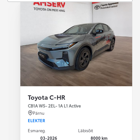
Toyota C-HR
CB1A W5- 2EL- 1A L1 Active
Pärnu
ELEKTER
Esmareg.
Läbisõit
03-2026
8000 km