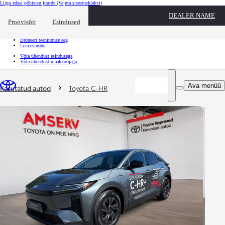
Liigu edasi põhisisu juurde
(Vajuta sisestusklahvi)
Kiirtee
DEALER NAME
Klõpsa kiirtee ülekatte sulgemiseks
Proovisõit
Esindused
Kiirtee
Tule proovisõidule
Broneeri teeninduse aeg
Leia esindus
Võta ühendust esindusega
Võta ühendust maaletoojaga
Sina oled siin
:
Ava menüü
Kasutatud autod
Toyota C-HR