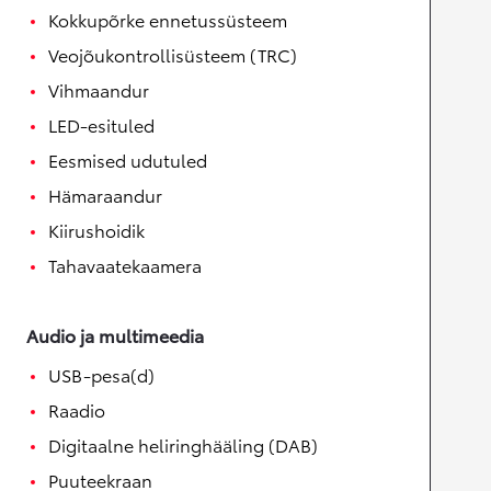
Kokkupõrke ennetussüsteem
Veojõukontrollisüsteem (TRC)
Vihmaandur
LED-esituled
Eesmised udutuled
Hämaraandur
Kiirushoidik
Tahavaatekaamera
Audio ja multimeedia
USB-pesa(d)
Raadio
Digitaalne heliringhääling (DAB)
Puuteekraan