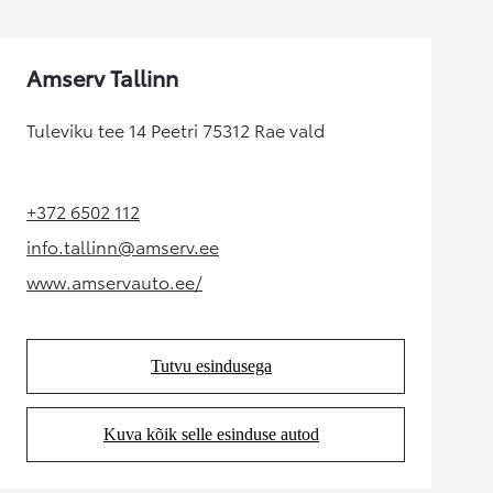
Amserv Tallinn
Tuleviku tee 14 Peetri 75312 Rae vald
+372 6502 112
(Opens in new tab)
info.tallinn@amserv.ee
(Opens in new tab)
www.amservauto.ee/
(Opens in new tab)
Tutvu esindusega
(Opens in new tab)
Kuva kõik selle esinduse autod
(Opens in new tab)