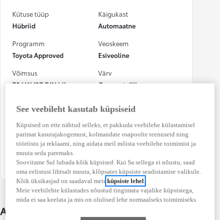
Kütuse tüüp
Käigukast
Hübriid
Automaatne
Programm
Veoskeem
Toyota Approved
Esiveoline
Võimsus
Värv
72 kW (97 DIN hj)
Gray metallik
Numbrimärk
CO₂ heitkogus
See veebileht kasutab küpsiseid
(kombineeritud)
672FHT
114 g/km
Küpsised on ette nähtud selleks, et pakkuda veebilehe külastamisel
parimat kasutajakogemust, kolmandate osapoolte teenuseid ning
Kütusekulu
Osalenud
tööriistu ja reklaami, ning aidata meil mõista veebilehe toimimist ja
(kombineeritud)
kindlustusjuhtumis
muuta seda paremaks.
Soovitame Sul lubada kõik küpsised. Kui Sa sellega ei nõustu, saad
5,0 l / 100 km
Jah
oma eelistusi lihtsalt muuta, klõpsates küpsiste seadistamise valikule.
Kõik üksikasjad on saadaval meie
küpsiste lehel
.
Meie veebilehte külastades nõustud tingimata vajalike küpsistega,
mida ei saa keelata ja mis on olulised lehe normaalseks toimimiseks.
Auto üksikasjad