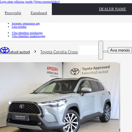
Liigu edasi põhisisu juurde
(Vajuta sisestusklahvi)
Kiirtee
DEALER NAME
Klõpsa kiirtee ülekatte sulgemiseks
Proovisõit
Esindused
Kiirtee
Tule proovisõidule
Broneeri teeninduse aeg
Leia esindus
Võta ühendust esindusega
Võta ühendust maaletoojaga
Sina oled siin
:
Ava menüü
Kasutatud autod
Toyota Corolla Cross