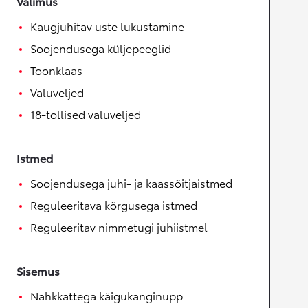
Välimus
Kaugjuhitav uste lukustamine
Soojendusega küljepeeglid
Toonklaas
Valuveljed
18-tollised valuveljed
Istmed
Soojendusega juhi- ja kaassõitjaistmed
Reguleeritava kõrgusega istmed
Reguleeritav nimmetugi juhiistmel
Sisemus
Nahkkattega käigukanginupp