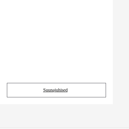
Suunajuhised
(Opens in new tab)