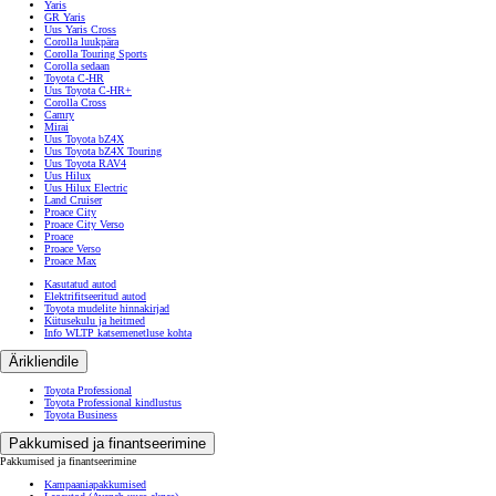
Yaris
GR Yaris
Uus Yaris Cross
Corolla luukpära
Corolla Touring Sports
Corolla sedaan
Toyota C-HR
Uus Toyota C-HR+
Corolla Cross
Camry
Mirai
Uus Toyota bZ4X
Uus Toyota bZ4X Touring
Uus Toyota RAV4
Uus Hilux
Uus Hilux Electric
Land Cruiser
Proace City
Proace City Verso
Proace
Proace Verso
Proace Max
Kasutatud autod
Elektrifitseeritud autod
Toyota mudelite hinnakirjad
Kütusekulu ja heitmed
Info WLTP katsemenetluse kohta
Ärikliendile
Toyota Professional
Toyota Professional kindlustus
Toyota Business
Pakkumised ja finantseerimine
Pakkumised ja finantseerimine
Kampaaniapakkumised