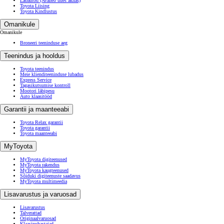
Laoautod
(Avaneb uues aknas)
Toyota Liising
Toyota Kindlustus
Omanikule
Omanikule
Broneeri teeninduse aeg
Teenindus ja hooldus
Toyota teenindus
Meie klienditeeninduse lubadus
Express Service
Tagasikutsumise kontroll
Mootori läbipesu
Auto klaasitööd
Garantii ja maanteeabi
Toyota Relax garantii
Toyota garantii
Toyota maanteeabi
MyToyota
MyToyota digiteenused
MyToyota rakendus
MyToyota kaugteenused
Sõiduki digiteenuste saadavus
MyToyota multimeedia
Lisavarustus ja varuosad
Lisavarustus
Talverattad
Originaalvaruosad
Klaasipuhastajad