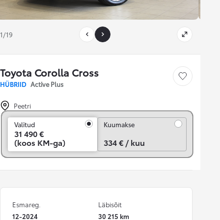
1/19
Toyota Corolla Cross
Salvesta
HÜBRIID
Active Plus
Peetri
Kuumakse
Valitud
Kuumakse
31 490 €
(koos KM-ga)
334 € / kuu
Esmareg.
Läbisõit
12-2024
30 215 km