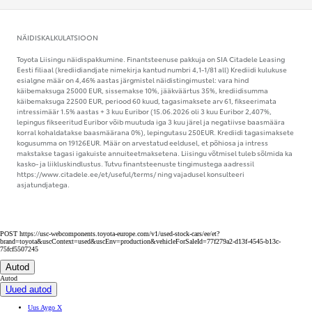
NÄIDISKALKULATSIOON
Toyota Liisingu näidispakkumine. Finantsteenuse pakkuja on SIA Citadele Leasing
Eesti filiaal (krediidiandjate nimekirja kantud numbri 4,1-1/81 all) Krediidi kulukuse
esialgne määr on 4,46% aastas järgmistel näidistingimustel: vara hind
käibemaksuga 25000 EUR, sissemakse 10%, jääkväärtus 35%, krediidisumma
käibemaksuga 22500 EUR, periood 60 kuud, tagasimaksete arv 61, fikseerimata
intressimäär 1.5% aastas + 3 kuu Euribor (15.06.2026 oli 3 kuu Euribor 2,407%,
lepingus fikseeritud Euribor võib muutuda iga 3 kuu järel ja negatiivse baasmäära
korral kohaldatakse baasmäärana 0%), lepingutasu 250EUR. Krediidi tagasimaksete
kogusumma on 19126EUR. Määr on arvestatud eeldusel, et põhiosa ja intress
makstakse tagasi igakuiste annuiteetmaksetena. Liisingu võtmisel tuleb sõlmida ka
kasko- ja liikluskindlustus. Tutvu finantsteenuste tingimustega aadressil
https://www.citadele.ee/et/useful/terms/ ning vajadusel konsulteeri
asjatundjatega.
POST https://usc-webcomponents.toyota-europe.com/v1/used-stock-cars/ee/et?
brand=toyota&uscContext=used&uscEnv=production&vehicleForSaleId=77f279a2-d13f-4545-b13c-
75fcf5507245
Autod
Autod
Uued autod
Uus Aygo X