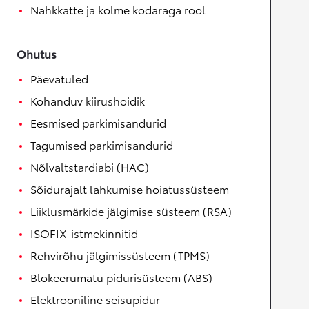
Nahkkatte ja kolme kodaraga rool
Ohutus
Päevatuled
Kohanduv kiirushoidik
Eesmised parkimisandurid
Tagumised parkimisandurid
Nõlvaltstardiabi (HAC)
Sõidurajalt lahkumise hoiatussüsteem
Liiklusmärkide jälgimise süsteem (RSA)
ISOFIX-istmekinnitid
Rehvirõhu jälgimissüsteem (TPMS)
Blokeerumatu pidurisüsteem (ABS)
Elektrooniline seisupidur