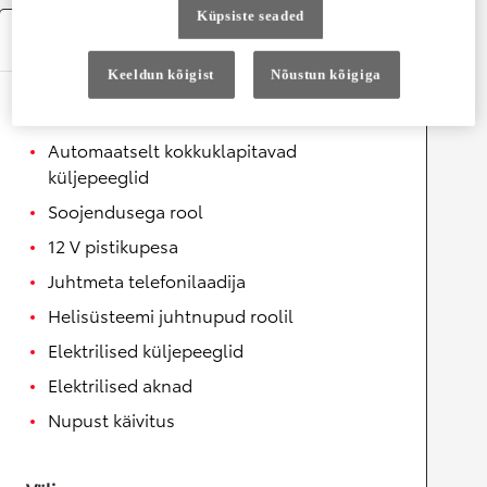
Küpsiste seaded
Varustus
Keeldun kõigist
Nõustun kõigiga
Mugavus
Automaatselt kokkuklapitavad
küljepeeglid
Soojendusega rool
12 V pistikupesa
Juhtmeta telefonilaadija
Helisüsteemi juhtnupud roolil
Elektrilised küljepeeglid
Elektrilised aknad
Nupust käivitus