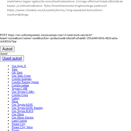
makstakse tagasi igakuiste annuiteetmaksetena. Liisingu võtmisel tuleb sõlmida ka
kasko- ja liikluskindlustus. Tutvu finantsteenuste tingimustega aadressil
https://www.citadele.ee/et/useful/terms/ ning vajadusel konsulteeri
asjatundjatega.
POST https://usc-webcomponents.toyota-europe.com/v1/used-stock-cars/ee/et?
brand=toyota&uscContext=used&uscEnv=production&vehicleForSaleId=291a5f49-601b-482d-ae5a-
cb43055e7dae
Autod
Autod
Uued autod
Uus Aygo X
Yaris
GR Yaris
Uus Yaris Cross
Corolla luukpära
Corolla Touring Sports
Corolla sedaan
Toyota C-HR
Uus Toyota C-HR+
Corolla Cross
Camry
Mirai
Uus Toyota bZ4X
Uus Toyota bZ4X Touring
Uus Toyota RAV4
Uus Hilux
Uus Hilux Electric
Land Cruiser
Proace City
Proace City Verso
Proace