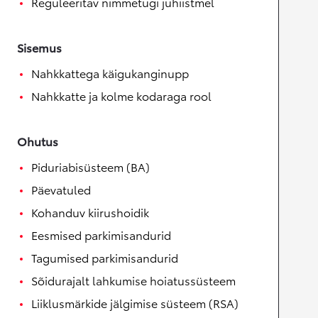
Reguleeritav nimmetugi juhiistmel
Sisemus
Nahkkattega käigukanginupp
Nahkkatte ja kolme kodaraga rool
Ohutus
Piduriabisüsteem (BA)
Päevatuled
Kohanduv kiirushoidik
Eesmised parkimisandurid
Tagumised parkimisandurid
Sõidurajalt lahkumise hoiatussüsteem
Liiklusmärkide jälgimise süsteem (RSA)