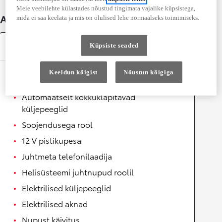
Meie veebilehte külastades nõustud tingimata vajalike küpsistega,
Auto üksikasjad
mida ei saa keelata ja mis on olulised lehe normaalseks toimimiseks.
Varustus
Küpsiste seaded
Keeldun kõigist
Nõustun kõigiga
Mugavus
Automaatselt kokkuklapitavad
küljepeeglid
Soojendusega rool
12 V pistikupesa
Juhtmeta telefonilaadija
Helisüsteemi juhtnupud roolil
Elektrilised küljepeeglid
Elektrilised aknad
Nupust käivitus