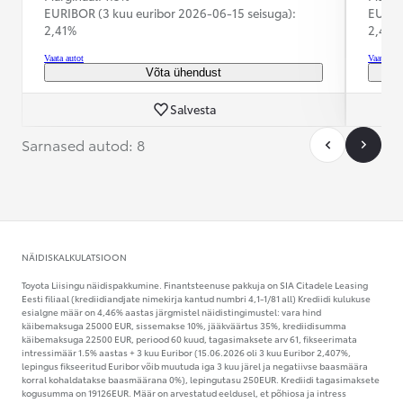
EURIBOR (3 kuu euribor
2026-06-15 seisuga):
EURIB
2,41%
2,41%
Vaata autot
Vaata aut
Võta ühendust
Salvesta
Sarnased autod: 8
NÄIDISKALKULATSIOON
Toyota Liisingu näidispakkumine. Finantsteenuse pakkuja on SIA Citadele Leasing
Eesti filiaal (krediidiandjate nimekirja kantud numbri 4,1-1/81 all) Krediidi kulukuse
esialgne määr on 4,46% aastas järgmistel näidistingimustel: vara hind
käibemaksuga 25000 EUR, sissemakse 10%, jääkväärtus 35%, krediidisumma
käibemaksuga 22500 EUR, periood 60 kuud, tagasimaksete arv 61, fikseerimata
intressimäär 1.5% aastas + 3 kuu Euribor (15.06.2026 oli 3 kuu Euribor 2,407%,
lepingus fikseeritud Euribor võib muutuda iga 3 kuu järel ja negatiivse baasmäära
korral kohaldatakse baasmäärana 0%), lepingutasu 250EUR. Krediidi tagasimaksete
kogusumma on 19126EUR. Määr on arvestatud eeldusel, et põhiosa ja intress