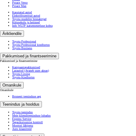
Proace Verso
Proace Max
Kasutatud autod
Elektrifitseeritud autod
Toyota mudelite hinnakirjad
Kütusekulu ja heitmed
Info WLTP katsemenetluse kohta
Ärikliendile
Toyota Professional
Toyota Professional kindlustus
Toyota Business
Pakkumised ja finantseerimine
Pakkumised ja finantseerimine
Kampaaniapakkumised
Laoautod
(Avaneb uues aknas)
Toyota Liising
Toyota Kindlustus
Omanikule
Omanikule
Broneeri teeninduse aeg
Teenindus ja hooldus
Toyota teenindus
Meie klienditeeninduse lubadus
Express Service
Tagasikutsumise kontroll
Mootori läbipesu
Auto klaasitööd