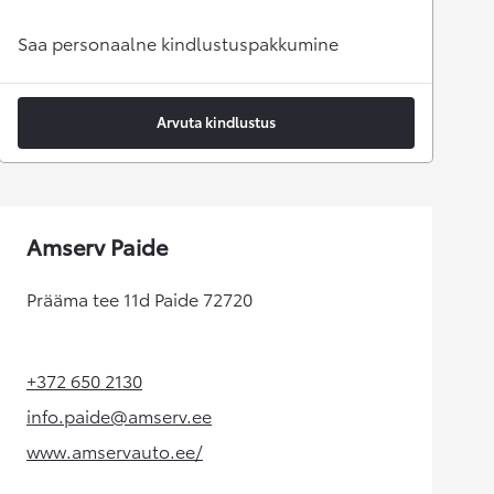
Saa personaalne kindlustuspakkumine
Arvuta kindlustus
Amserv Paide
Prääma tee 11d Paide 72720
+372 650 2130
(Opens in new tab)
info.paide@amserv.ee
(Opens in new tab)
www.amservauto.ee/
(Opens in new tab)