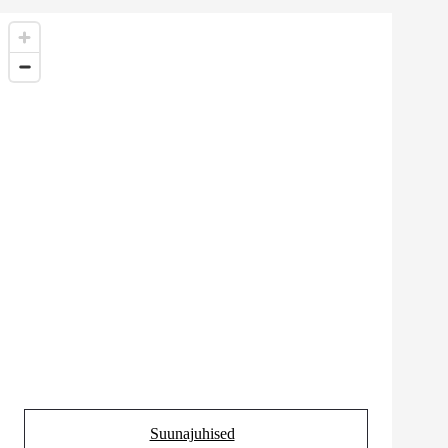
Suunajuhised
(Opens in new tab)