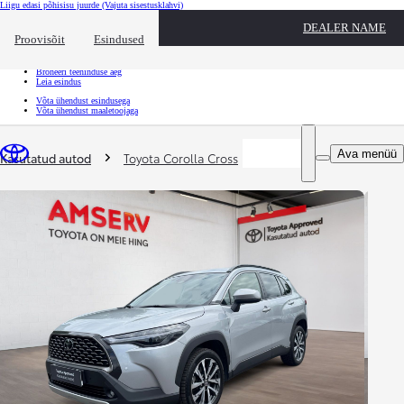
Liigu edasi põhisisu juurde
(Vajuta sisestusklahvi)
Kiirtee
DEALER NAME
Klõpsa kiirtee ülekatte sulgemiseks
Proovisõit
Esindused
Kiirtee
Tule proovisõidule
Broneeri teeninduse aeg
Leia esindus
Võta ühendust esindusega
Võta ühendust maaletoojaga
Sina oled siin
:
Ava menüü
Kasutatud autod
Toyota Corolla Cross