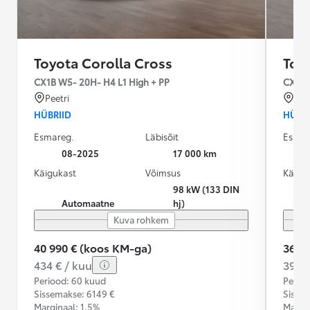
Toyota Corolla Cross
Toy
CX1B W5- 20H- H4 L1 High + PP
CX1B 
Peetri
Pee
HÜBRIID
HÜBRI
Esmareg.
Läbisõit
Esmar
08-2025
17 000 km
Käigukast
Võimsus
Käigu
98 kW (133 DIN
Automaatne
hj)
Kuva rohkem
40 990 € (koos KM-ga)
36 9
434 € / kuu
392 €
Periood: 60 kuud
Perioo
Sissemakse: 6149 €
Sisse
Marginaal: 1.5%
Margin