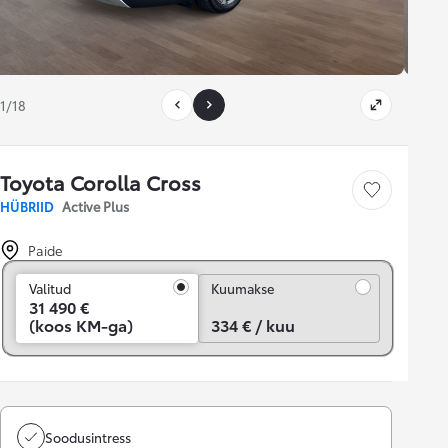
1/18
Toyota Corolla Cross
Salvesta
HÜBRIID
Active Plus
Paide
Kuumakse
Valitud
Kuumakse
31 490 €
(koos KM-ga)
334 € / kuu
Soodusintress