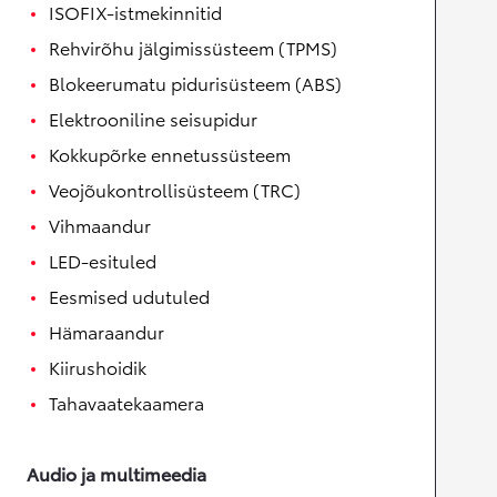
ISOFIX-istmekinnitid
Rehvirõhu jälgimissüsteem (TPMS)
Blokeerumatu pidurisüsteem (ABS)
Elektrooniline seisupidur
Kokkupõrke ennetussüsteem
Veojõukontrollisüsteem (TRC)
Vihmaandur
LED-esituled
Eesmised udutuled
Hämaraandur
Kiirushoidik
Tahavaatekaamera
Audio ja multimeedia