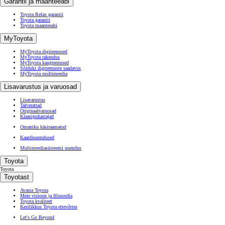
Garantii ja maanteeabi
Toyota Relax garantii
Toyota garantii
Toyota maanteeabi
MyToyota
MyToyota digiteenused
MyToyota rakendus
MyToyota kaugteenused
Sõiduki digiteenuste saadavus
MyToyota multimeedia
Lisavarustus ja varuosad
Lisavarustus
Talverattad
Originaalvaruosad
Klaasipuhastajad
Omaniku käsiraamatud
Kaardiuuendused
Multimeediasüsteemi uuendus
Toyota
Toyota
Toyotast
Avasta Toyota
Meie visioon ja filosoofia
Toyota kvaliteet
Kestlikkus Toyota ettevõttes
Let's Go Beyond