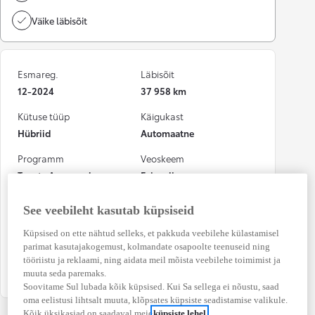
Väike läbisõit
Esmareg.
Läbisõit
12-2024
37 958 km
Kütuse tüüp
Käigukast
Hübriid
Automaatne
Programm
Veoskeem
Toyota Approved
Esiveoline
Võimsus
Numbrimärk
See veebileht kasutab küpsiseid
72 kW (97 DIN hj)
412FHT
Küpsised on ette nähtud selleks, et pakkuda veebilehe külastamisel
CO₂ heitkogus
Osalenud
parimat kasutajakogemust, kolmandate osapoolte teenuseid ning
(kombineeritud)
kindlustusjuhtumis
tööriistu ja reklaami, ning aidata meil mõista veebilehe toimimist ja
114 g/km
Ei
muuta seda paremaks.
Soovitame Sul lubada kõik küpsised. Kui Sa sellega ei nõustu, saad
oma eelistusi lihtsalt muuta, klõpsates küpsiste seadistamise valikule.
Kõik üksikasjad on saadaval meie
küpsiste lehel
.