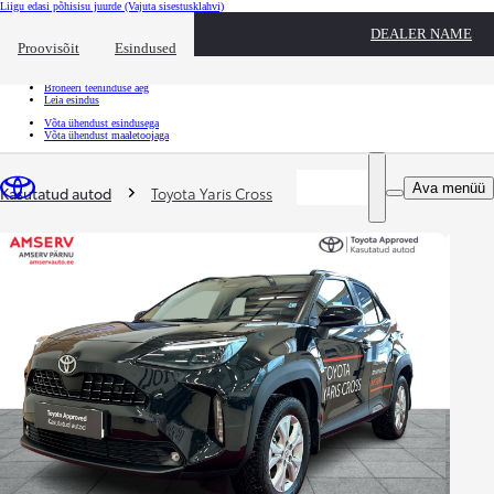
Liigu edasi põhisisu juurde
(Vajuta sisestusklahvi)
Kiirtee
DEALER NAME
Klõpsa kiirtee ülekatte sulgemiseks
Proovisõit
Esindused
Kiirtee
Tule proovisõidule
Broneeri teeninduse aeg
Leia esindus
Võta ühendust esindusega
Võta ühendust maaletoojaga
Sina oled siin
:
Ava menüü
Kasutatud autod
Toyota Yaris Cross