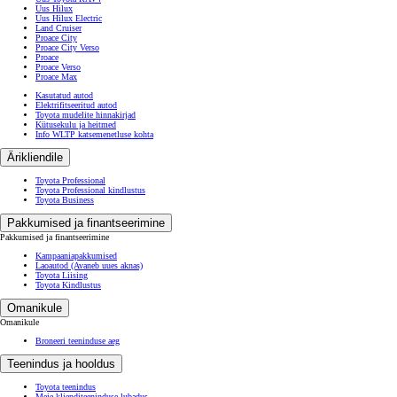
Uus Hilux
Uus Hilux Electric
Land Cruiser
Proace City
Proace City Verso
Proace
Proace Verso
Proace Max
Kasutatud autod
Elektrifitseeritud autod
Toyota mudelite hinnakirjad
Kütusekulu ja heitmed
Info WLTP katsemenetluse kohta
Ärikliendile
Toyota Professional
Toyota Professional kindlustus
Toyota Business
Pakkumised ja finantseerimine
Pakkumised ja finantseerimine
Kampaaniapakkumised
Laoautod
(Avaneb uues aknas)
Toyota Liising
Toyota Kindlustus
Omanikule
Omanikule
Broneeri teeninduse aeg
Teenindus ja hooldus
Toyota teenindus
Meie klienditeeninduse lubadus