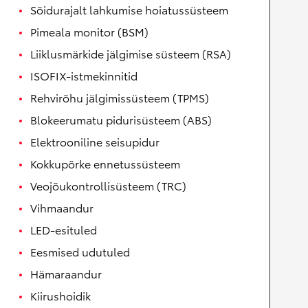
Sõidurajalt lahkumise hoiatussüsteem
Pimeala monitor (BSM)
Liiklusmärkide jälgimise süsteem (RSA)
ISOFIX-istmekinnitid
Rehvirõhu jälgimissüsteem (TPMS)
Blokeerumatu pidurisüsteem (ABS)
Elektrooniline seisupidur
Kokkupõrke ennetussüsteem
Veojõukontrollisüsteem (TRC)
Vihmaandur
LED-esituled
Eesmised udutuled
Hämaraandur
Kiirushoidik