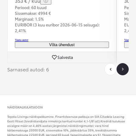
353 € / kuu
307 €
Periood: 60 kuud
Perioo
Sissemakse: 4994 €
Sisse
Marginaal: 1.5%
Margin
EURIBOR (3 kuu euribor
2026-06-15 seisuga):
EURIB
2,41%
2,41%
Vaata autot
Vaata aut
Võta ühendust
Salvesta
Sarnased autod: 6
NÄIDISKALKULATSIOON
Toyota Liisingu näidispakkumine. Finantsteenuse pakkuja on SIA Citadele Leasing
Eesti filiaal (krediidiandjate nimekirja kantud numbri 4,1-1/81 all) Krediidi kulukuse
esialgne määr on 4,46% aastas järgmistel näidistingimustel: vara hind
käibemaksuga 25000 EUR, sissemakse 10%, jääkväärtus 35%, krediidisumma
käibemaksuga 22500 EUR, periood 60 kuud, tagasimaksete arv 61, fikseerimata