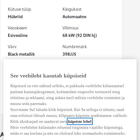
Kütuse tüüp
Käigukast
Hübriid
Automaatne
Veoskeem
Võimsus
Esiveoline
68 kW (92 DIN hj)
Värv
Numbrimärk
Black metallik
398JJS
CO₂ heitkogus
Kütusekulu
(kombineeritud)
(kombineeritud)
See veebileht kasutab küpsiseid
109 g/km
4,8 l / 100 km
Küpsised on ette nähtud selleks, et pakkuda veebilehe külastamisel
Osalenud
parimat kasutajakogemust, kolmandate osapoolte teenuseid ning
kindlustusjuhtumis
tööriistu ja reklaami, ning aidata meil mõista veebilehe toimimist ja
Ei
muuta seda paremaks.
Soovitame Sul lubada kõik küpsised. Kui Sa sellega ei nõustu, saad
oma eelistusi lihtsalt muuta, klõpsates küpsiste seadistamise valikule.
Kõik üksikasjad on saadaval meie
küpsiste lehel
.
Meie veebilehte külastades nõustud tingimata vajalike küpsistega,
Auto üksikasjad
mida ei saa keelata ja mis on olulised lehe normaalseks toimimiseks.