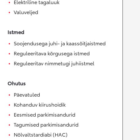
Elektriline tagaluuk
Valuveljed
Istmed
Soojendusega juhi- ja kaassõitjaistmed
Reguleeritava kõrgusega istmed
Reguleeritav nimmetugi juhiistmel
Ohutus
Päevatuled
Kohanduv kiirushoidik
Eesmised parkimisandurid
Tagumised parkimisandurid
Nõlvaltstardiabi (HAC)