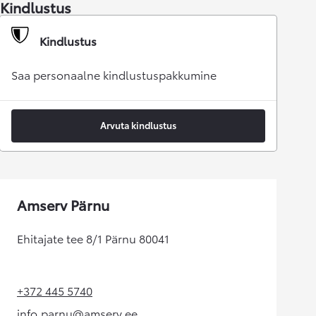
Kindlustus
Kindlustus
Saa personaalne kindlustuspakkumine
Arvuta kindlustus
Amserv Pärnu
Ehitajate tee 8/1 Pärnu 80041
+372 445 5740
(Opens in new tab)
info.parnu@amserv.ee