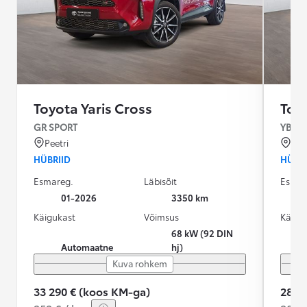
Toyota Yaris Cross
Toyo
GR SPORT
YB1B 
Peetri
Pai
HÜBRIID
HÜBRI
Esmareg.
Läbisõit
Esmar
01-2026
3350 km
Käigukast
Võimsus
Käigu
68 kW (92 DIN
Automaatne
hj)
Kuva rohkem
33 290 € (koos KM-ga)
28 9