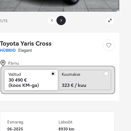
1/15
Toyota Yaris Cross
Salvesta
HÜBRIID
Elegant
Pärnu
Kuumakse
Valitud
Kuumakse
30 490 €
(koos KM-ga)
323 € / kuu
Esmareg.
Läbisõit
06-2025
8930 km