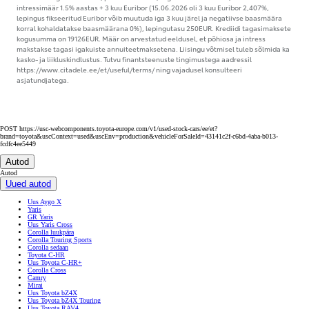
intressimäär 1.5% aastas + 3 kuu Euribor (15.06.2026 oli 3 kuu Euribor 2,407%,
lepingus fikseeritud Euribor võib muutuda iga 3 kuu järel ja negatiivse baasmäära
korral kohaldatakse baasmäärana 0%), lepingutasu 250EUR. Krediidi tagasimaksete
kogusumma on 19126EUR. Määr on arvestatud eeldusel, et põhiosa ja intress
makstakse tagasi igakuiste annuiteetmaksetena. Liisingu võtmisel tuleb sõlmida ka
kasko- ja liikluskindlustus. Tutvu finantsteenuste tingimustega aadressil
https://www.citadele.ee/et/useful/terms/ ning vajadusel konsulteeri
asjatundjatega.
POST https://usc-webcomponents.toyota-europe.com/v1/used-stock-cars/ee/et?
brand=toyota&uscContext=used&uscEnv=production&vehicleForSaleId=43141c2f-c6bd-4aba-b013-
fcdfc4ee5449
Autod
Autod
Uued autod
Uus Aygo X
Yaris
GR Yaris
Uus Yaris Cross
Corolla luukpära
Corolla Touring Sports
Corolla sedaan
Toyota C-HR
Uus Toyota C-HR+
Corolla Cross
Camry
Mirai
Uus Toyota bZ4X
Uus Toyota bZ4X Touring
Uus Toyota RAV4