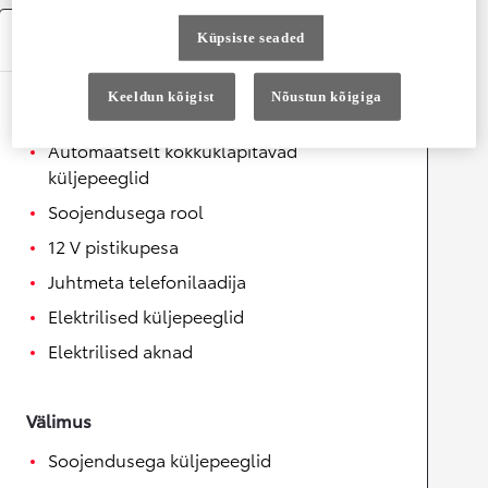
Varustus
Küpsiste seaded
Keeldun kõigist
Nõustun kõigiga
Mugavus
Automaatselt kokkuklapitavad
küljepeeglid
Soojendusega rool
12 V pistikupesa
Juhtmeta telefonilaadija
Elektrilised küljepeeglid
Elektrilised aknad
Välimus
Soojendusega küljepeeglid