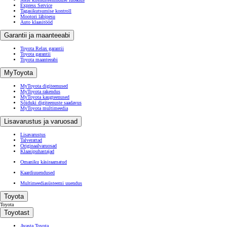
Express Service
Tagasikutsumise kontroll
Mootori läbipesu
Auto klaasitööd
Garantii ja maanteeabi
Toyota Relax garantii
Toyota garantii
Toyota maanteeabi
MyToyota
MyToyota digiteenused
MyToyota rakendus
MyToyota kaugteenused
Sõiduki digiteenuste saadavus
MyToyota multimeedia
Lisavarustus ja varuosad
Lisavarustus
Talverattad
Originaalvaruosad
Klaasipuhastajad
Omaniku käsiraamatud
Kaardiuuendused
Multimeediasüsteemi uuendus
Toyota
Toyota
Toyotast
Avasta Toyota