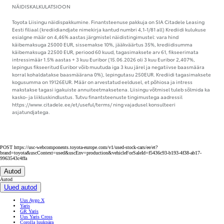
NÄIDISKALKULATSIOON
Toyota Liisingu näidispakkumine. Finantsteenuse pakkuja on SIA Citadele Leasing
Eesti filiaal (krediidiandjate nimekirja kantud numbri 4,1-1/81 all) Krediidi kulukuse
esialgne määr on 4,46% aastas järgmistel näidistingimustel: vara hind
käibemaksuga 25000 EUR, sissemakse 10%, jääkväärtus 35%, krediidisumma
käibemaksuga 22500 EUR, periood 60 kuud, tagasimaksete arv 61, fikseerimata
intressimäär 1.5% aastas + 3 kuu Euribor (15.06.2026 oli 3 kuu Euribor 2,407%,
lepingus fikseeritud Euribor võib muutuda iga 3 kuu järel ja negatiivse baasmäära
korral kohaldatakse baasmäärana 0%), lepingutasu 250EUR. Krediidi tagasimaksete
kogusumma on 19126EUR. Määr on arvestatud eeldusel, et põhiosa ja intress
makstakse tagasi igakuiste annuiteetmaksetena. Liisingu võtmisel tuleb sõlmida ka
kasko- ja liikluskindlustus. Tutvu finantsteenuste tingimustega aadressil
https://www.citadele.ee/et/useful/terms/ ning vajadusel konsulteeri
asjatundjatega.
POST https://usc-webcomponents.toyota-europe.com/v1/used-stock-cars/ee/et?
brand=toyota&uscContext=used&uscEnv=production&vehicleForSaleId=f5436c93-b193-4f38-ab17-
9963543c4ffa
Autod
Autod
Uued autod
Uus Aygo X
Yaris
GR Yaris
Uus Yaris Cross
Corolla luukpära