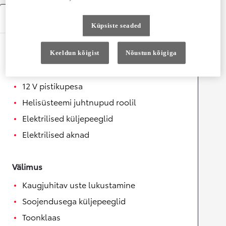
Varustus
Küpsiste seaded
Mugavus
Keeldun kõigist
Nõustun kõigiga
Soojendusega rool
12 V pistikupesa
Helisüsteemi juhtnupud roolil
Elektrilised küljepeeglid
Elektrilised aknad
Välimus
Kaugjuhitav uste lukustamine
Soojendusega küljepeeglid
Toonklaas