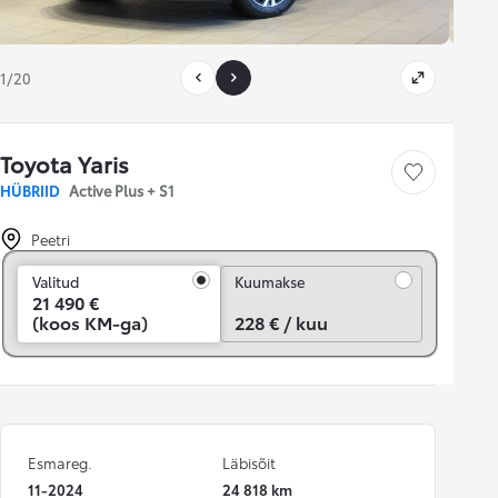
1/20
Toyota Yaris
Salvesta
HÜBRIID
Active Plus + S1
Peetri
Kuumakse
Valitud
Kuumakse
21 490 €
(koos KM-ga)
228 € / kuu
Esmareg.
Läbisõit
11-2024
24 818 km