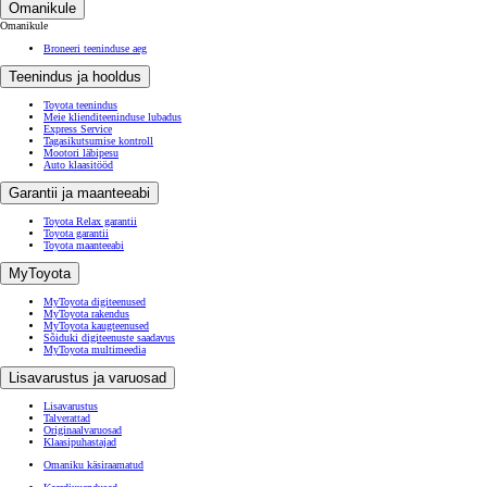
Omanikule
Omanikule
Broneeri teeninduse aeg
Teenindus ja hooldus
Toyota teenindus
Meie klienditeeninduse lubadus
Express Service
Tagasikutsumise kontroll
Mootori läbipesu
Auto klaasitööd
Garantii ja maanteeabi
Toyota Relax garantii
Toyota garantii
Toyota maanteeabi
MyToyota
MyToyota digiteenused
MyToyota rakendus
MyToyota kaugteenused
Sõiduki digiteenuste saadavus
MyToyota multimeedia
Lisavarustus ja varuosad
Lisavarustus
Talverattad
Originaalvaruosad
Klaasipuhastajad
Omaniku käsiraamatud