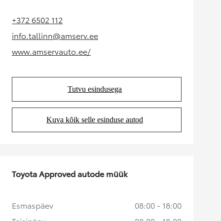
+372 6502 112
(Opens in new tab)
info.tallinn@amserv.ee
(Opens in new tab)
www.amservauto.ee/
(Opens in new tab)
Tutvu esindusega
(Opens in new tab)
Kuva kõik selle esinduse autod
(Opens in new tab)
Toyota Approved autode müük
Esmaspäev
08:00 - 18:00
Teisipäev
08:00 - 18:00