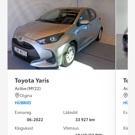
Toyota Yaris
Toyo
Active (MY22)
Active
Olgina
Tal
HÜBRIID
HÜBRI
Esmareg.
Läbisõit
Esmar
06-2022
33 927 km
Käigukast
Võimsus
Käigu
68 kW (92 DIN