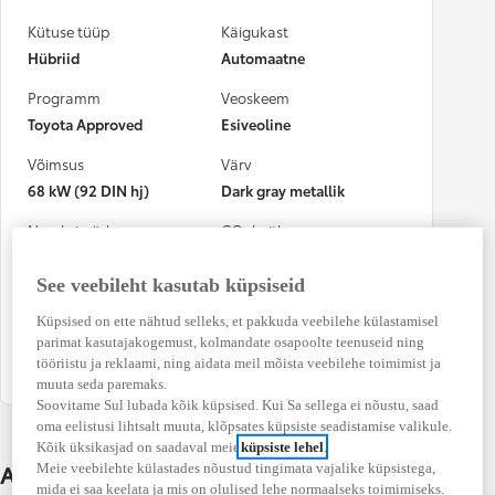
Kütuse tüüp
Käigukast
Hübriid
Automaatne
Programm
Veoskeem
Toyota Approved
Esiveoline
Võimsus
Värv
68 kW (92 DIN hj)
Dark gray metallik
Numbrimärk
CO₂ heitkogus
(kombineeritud)
948VHN
91 g/km
See veebileht kasutab küpsiseid
Kütusekulu
Osalenud
Küpsised on ette nähtud selleks, et pakkuda veebilehe külastamisel
(kombineeritud)
kindlustusjuhtumis
parimat kasutajakogemust, kolmandate osapoolte teenuseid ning
tööriistu ja reklaami, ning aidata meil mõista veebilehe toimimist ja
4,0 l / 100 km
Jah
muuta seda paremaks.
Soovitame Sul lubada kõik küpsised. Kui Sa sellega ei nõustu, saad
oma eelistusi lihtsalt muuta, klõpsates küpsiste seadistamise valikule.
Kõik üksikasjad on saadaval meie
küpsiste lehel
.
Auto üksikasjad
Meie veebilehte külastades nõustud tingimata vajalike küpsistega,
mida ei saa keelata ja mis on olulised lehe normaalseks toimimiseks.