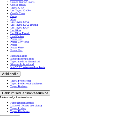
Corolla Touring Sports
Corolla sedaan
Toyota C-HR
Uus Toyota C-HR+
Corolla Cross
Camry
Mirai
Uus Toyota bZ4X
Uus Toyota bZ4X Touring
Uus Toyota RAV4
Uus Hilux
Uus Hilux Electric
Land Cruiser
Proace City
Proace City Verso
Proace
Proace Verso
Proace Max
Kasutatud autod
Elektrifitseeritud autod
Toyota mudelite hinnakirjad
Kütusekulu ja heitmed
Info WLTP katsemenetluse kohta
Ärikliendile
Toyota Professional
Toyota Professional kindlustus
Toyota Business
Pakkumised ja finantseerimine
Pakkumised ja finantseerimine
Kampaaniapakkumised
Laoautod
(Avaneb uues aknas)
Toyota Liising
Toyota Kindlustus