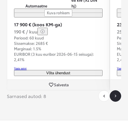
Automaatne
hj)
Kuva rohkem
17 900 € (koos KM-ga)
23 9
190 € / kuu
254 €
Periood: 60 kuud
Perioo
Sissemakse: 2685 €
Sisse
Marginaal: 1.5%
Margin
EURIBOR (3 kuu euribor
2026-06-15 seisuga):
EURIB
2,41%
2,41%
Vaata autot
Vaata aut
Võta ühendust
Salvesta
Sarnased autod: 8