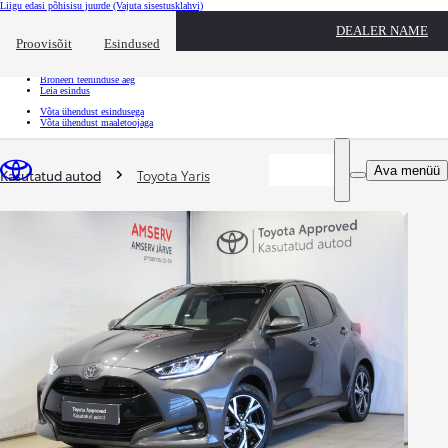
Liigu edasi põhisisu juurde
(Vajuta sisestusklahvi)
Kiirtee
DEALER NAME
Klõpsa kiirtee ülekatte sulgemiseks
Proovisõit
Esindused
Kiirtee
Tule proovisõidule
Broneeri teeninduse aeg
Leia esindus
Võta ühendust esindusega
Võta ühendust maaletoojaga
Sina oled siin
:
Ava menüü
Kasutatud autod
Toyota Yaris