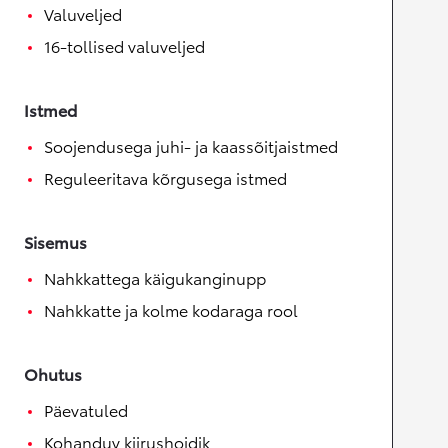
Valuveljed
16-tollised valuveljed
Istmed
Soojendusega juhi- ja kaassõitjaistmed
Reguleeritava kõrgusega istmed
Sisemus
Nahkkattega käigukanginupp
Nahkkatte ja kolme kodaraga rool
Ohutus
Päevatuled
Kohanduv kiirushoidik