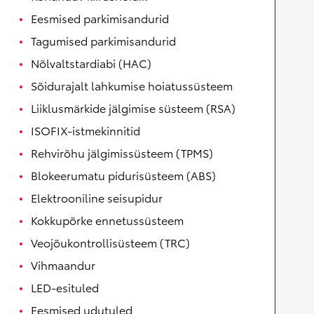
Eesmised parkimisandurid
Tagumised parkimisandurid
Nõlvaltstardiabi (HAC)
Sõidurajalt lahkumise hoiatussüsteem
Liiklusmärkide jälgimise süsteem (RSA)
ISOFIX-istmekinnitid
Rehvirõhu jälgimissüsteem (TPMS)
Blokeerumatu pidurisüsteem (ABS)
Elektrooniline seisupidur
Kokkupõrke ennetussüsteem
Veojõukontrollisüsteem (TRC)
Vihmaandur
LED-esituled
Eesmised udutuled