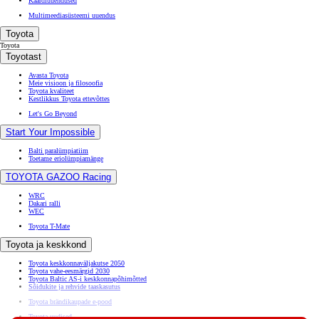
Kaardiuuendused
Multimeediasüsteemi uuendus
Toyota
Toyota
Toyotast
Avasta Toyota
Meie visioon ja filosoofia
Toyota kvaliteet
Kestlikkus Toyota ettevõttes
Let's Go Beyond
Start Your Impossible
Balti paralümpiatiim
Toetame eriolümpiamänge
TOYOTA GAZOO Racing
WRC
Dakari ralli
WEC
Toyota T-Mate
Toyota ja keskkond
Toyota keskkonnaväljakutse 2050
Toyota vahe-eesmärgid 2030
Toyota Baltic AS-i keskkonnapõhimõtted
Sõidukite ja rehvide taaskasutus
Toyota brändikaupade e-pood
Toyota uudised