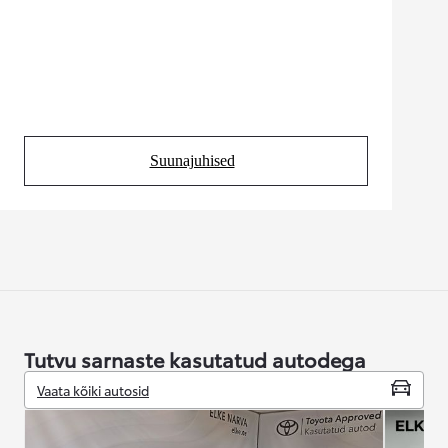
Suunajuhised
(Opens in new tab)
Tutvu sarnaste kasutatud autodega
Vaata kõiki autosid