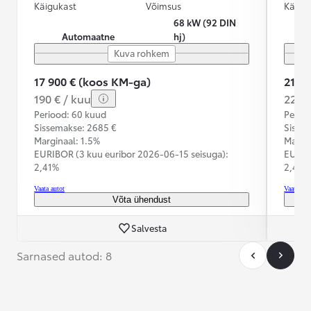
Käigukast
Võimsus
Käigu
68 kW (92 DIN
Automaatne
hj)
Kuva rohkem
17 900 € (koos KM-ga)
21 4
190 € / kuu
228 €
Periood: 60 kuud
Perioo
Sissemakse: 2685 €
Sisse
Marginaal: 1.5%
Margin
EURIBOR (3 kuu euribor
2026-06-15 seisuga):
EURIB
2,41%
2,41%
Vaata autot
Vaata aut
Võta ühendust
Salvesta
Sarnased autod: 8