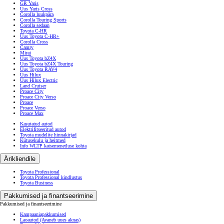
GR Yaris
Uus Yaris Cross
Corolla luukpära
Corolla Touring Sports
Corolla sedaan
Toyota C-HR
Uus Toyota C-HR+
Corolla Cross
Camry
Mirai
Uus Toyota bZ4X
Uus Toyota bZ4X Touring
Uus Toyota RAV4
Uus Hilux
Uus Hilux Electric
Land Cruiser
Proace City
Proace City Verso
Proace
Proace Verso
Proace Max
Kasutatud autod
Elektrifitseeritud autod
Toyota mudelite hinnakirjad
Kütusekulu ja heitmed
Info WLTP katsemenetluse kohta
Ärikliendile
Toyota Professional
Toyota Professional kindlustus
Toyota Business
Pakkumised ja finantseerimine
Pakkumised ja finantseerimine
Kampaaniapakkumised
Laoautod
(Avaneb uues aknas)