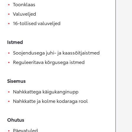
Toonklaas
Valuveljed
16-tollised valuveljed
Istmed
Soojendusega juhi- ja kaassõitjaistmed
Reguleeritava kõrgusega istmed
Sisemus
Nahkkattega käigukanginupp
Nahkkatte ja kolme kodaraga rool
Ohutus
Päevatuled