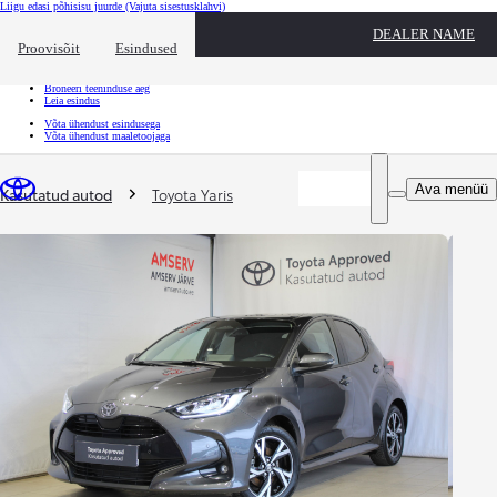
Liigu edasi põhisisu juurde
(Vajuta sisestusklahvi)
Kiirtee
DEALER NAME
Klõpsa kiirtee ülekatte sulgemiseks
Proovisõit
Esindused
Kiirtee
Tule proovisõidule
Broneeri teeninduse aeg
Leia esindus
Võta ühendust esindusega
Võta ühendust maaletoojaga
Sina oled siin
:
Ava menüü
Kasutatud autod
Toyota Yaris