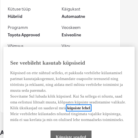
Kütuse tüüp
Käigukast
Hübriid
Automaatne
Programm
Veoskeem
Toyota Approved
Esiveoline
Võimsus
Värv
68 kW (92 DIN hj)
Dark gray metallik
See veebileht kasutab küpsiseid
Numbrimärk
CO₂ heitkogus
(kombineeritud)
962VHN
Küpsised on ette nähtud selleks, et pakkuda veebilehe külastamisel
91 g/km
parimat kasutajakogemust, kolmandate osapoolte teenuseid ning
tööriistu ja reklaami, ning aidata meil mõista veebilehe toimimist ja
Kütusekulu
Osalenud
muuta seda paremaks.
(kombineeritud)
kindlustusjuhtumis
Soovitame Sul lubada kõik küpsised. Kui Sa sellega ei nõustu, saad
4,0 l / 100 km
Ei
oma eelistusi lihtsalt muuta, klõpsates küpsiste seadistamise valikule.
Kõik üksikasjad on saadaval meie
küpsiste lehel
.
Meie veebilehte külastades nõustud tingimata vajalike küpsistega,
mida ei saa keelata ja mis on olulised lehe normaalseks toimimiseks.
Auto üksikasjad
Küpsiste seaded