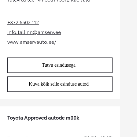
+372 6502 112
(Opens in new tab)
info.tallinn@amserv.ee
(Opens in new tab)
www.amservauto.ee/
(Opens in new tab)
Tutvu esindusega
(Opens in new tab)
Kuva kõik selle esinduse autod
(Opens in new tab)
Toyota Approved autode müük
Esmaspäev
08:00 - 18:00