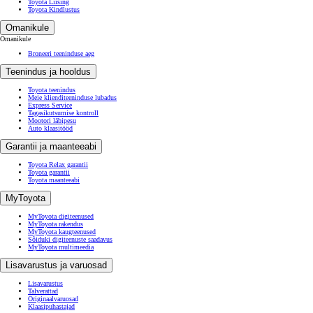
Toyota Liising
Toyota Kindlustus
Omanikule
Omanikule
Broneeri teeninduse aeg
Teenindus ja hooldus
Toyota teenindus
Meie klienditeeninduse lubadus
Express Service
Tagasikutsumise kontroll
Mootori läbipesu
Auto klaasitööd
Garantii ja maanteeabi
Toyota Relax garantii
Toyota garantii
Toyota maanteeabi
MyToyota
MyToyota digiteenused
MyToyota rakendus
MyToyota kaugteenused
Sõiduki digiteenuste saadavus
MyToyota multimeedia
Lisavarustus ja varuosad
Lisavarustus
Talverattad
Originaalvaruosad
Klaasipuhastajad