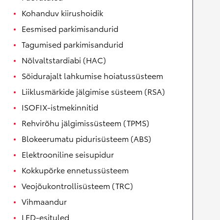
Kohanduv kiirushoidik
Eesmised parkimisandurid
Tagumised parkimisandurid
Nõlvaltstardiabi (HAC)
Sõidurajalt lahkumise hoiatussüsteem
Liiklusmärkide jälgimise süsteem (RSA)
ISOFIX-istmekinnitid
Rehvirõhu jälgimissüsteem (TPMS)
Blokeerumatu pidurisüsteem (ABS)
Elektrooniline seisupidur
Kokkupõrke ennetussüsteem
Veojõukontrollisüsteem (TRC)
Vihmaandur
LED-esituled