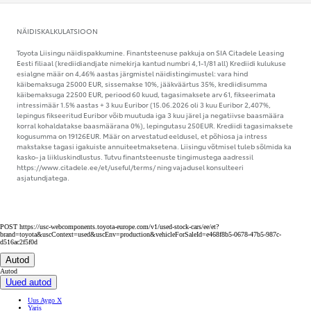
NÄIDISKALKULATSIOON
Toyota Liisingu näidispakkumine. Finantsteenuse pakkuja on SIA Citadele Leasing
Eesti filiaal (krediidiandjate nimekirja kantud numbri 4,1-1/81 all) Krediidi kulukuse
esialgne määr on 4,46% aastas järgmistel näidistingimustel: vara hind
käibemaksuga 25000 EUR, sissemakse 10%, jääkväärtus 35%, krediidisumma
käibemaksuga 22500 EUR, periood 60 kuud, tagasimaksete arv 61, fikseerimata
intressimäär 1.5% aastas + 3 kuu Euribor (15.06.2026 oli 3 kuu Euribor 2,407%,
lepingus fikseeritud Euribor võib muutuda iga 3 kuu järel ja negatiivse baasmäära
korral kohaldatakse baasmäärana 0%), lepingutasu 250EUR. Krediidi tagasimaksete
kogusumma on 19126EUR. Määr on arvestatud eeldusel, et põhiosa ja intress
makstakse tagasi igakuiste annuiteetmaksetena. Liisingu võtmisel tuleb sõlmida ka
kasko- ja liikluskindlustus. Tutvu finantsteenuste tingimustega aadressil
https://www.citadele.ee/et/useful/terms/ ning vajadusel konsulteeri
asjatundjatega.
POST https://usc-webcomponents.toyota-europe.com/v1/used-stock-cars/ee/et?
brand=toyota&uscContext=used&uscEnv=production&vehicleForSaleId=e468f8b5-0678-47b5-987c-
d516ac2f5f0d
Autod
Autod
Uued autod
Uus Aygo X
Yaris