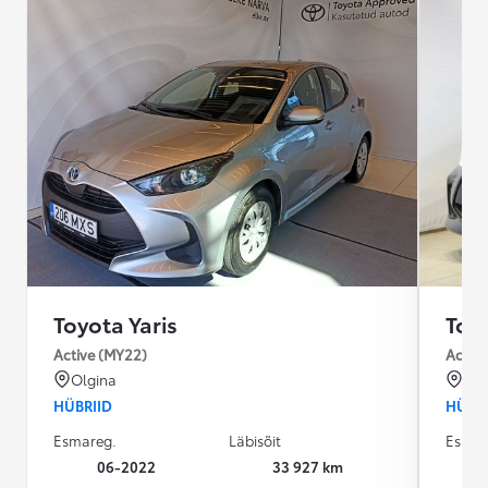
Toyota Yaris
Toyo
Active (MY22)
Active
Olgina
Pee
HÜBRIID
HÜBRI
Esmareg.
Läbisõit
Esmar
06-2022
33 927 km