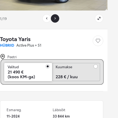
1/19
Toyota Yaris
Salvesta
HÜBRIID
Active Plus + S1
Peetri
Kuumakse
Valitud
Kuumakse
21 490 €
(koos KM-ga)
228 € / kuu
Esmareg.
Läbisõit
11-2024
33 844 km