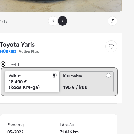
1/18
Toyota Yaris
Salvesta
HÜBRIID
Active Plus
Peetri
Kuumakse
Valitud
Kuumakse
18 490 €
(koos KM-ga)
196 € / kuu
Esmareg.
Läbisõit
05-2022
71 046 km