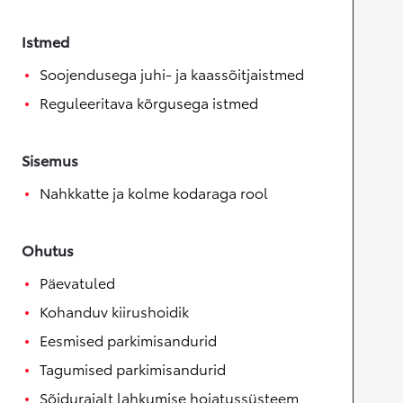
Istmed
Soojendusega juhi- ja kaassõitjaistmed
Reguleeritava kõrgusega istmed
Sisemus
Nahkkatte ja kolme kodaraga rool
Ohutus
Päevatuled
Kohanduv kiirushoidik
Eesmised parkimisandurid
Tagumised parkimisandurid
Sõidurajalt lahkumise hoiatussüsteem