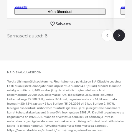
Vaata autot
Vaata aut
Võta ühendust
Salvesta
Sarnased autod: 8
NÄIDISKALKULATSIOON
Toyota Liisingu näidispakkumine. Finantsteenuse pakkuja on SIA Citadele Leasing
Eesti filiaal (krediidiandjate nimekirja kantud numbri 4,1-1/81 all) Krediidi kulukuse
esialgne määr on 4,46% aastas järgmistel näidistingimustel: vara hind
käibemaksuga 25000 EUR, sissemakse 10%, jääkväärtus 35%, krediidisumma
käibemaksuga 22500 EUR, periood 60 kuud, tagasimaksete arv 61, fikseerimata
intressimäär 1.5% aastas + 3 kuu Euribor (15.06.2026 oli 3 kuu Euribor 2,407%,
lepingus fikseeritud Euribor võib muutuda iga 3 kuu järel ja negatiivse baasmäära
korral kohaldatakse baasmäärana 0%), lepingutasu 250EUR. Krediidi tagasimaksete
kogusumma on 19126EUR. Määr on arvestatud eeldusel, et põhiosa ja intress
makstakse tagasi igakuiste annuiteetmaksetena. Liisingu võtmisel tuleb sõlmida ka
kasko- ja liikluskindlustus. Tutvu finantsteenuste tingimustega aadressil
https://www.citadele.ee/et/useful/terms/ ning vajadusel konsulteeri