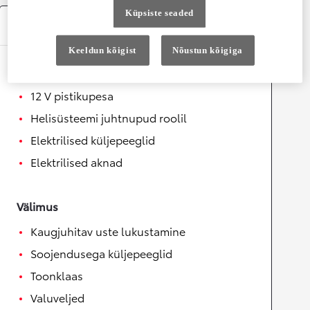
Küpsiste seaded
Varustus
Keeldun kõigist
Nõustun kõigiga
Mugavus
12 V pistikupesa
Helisüsteemi juhtnupud roolil
Elektrilised küljepeeglid
Elektrilised aknad
Välimus
Kaugjuhitav uste lukustamine
Soojendusega küljepeeglid
Toonklaas
Valuveljed