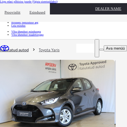
Liigu edasi põhisisu juurde
(Vajuta sisestusklahvi)
Kiirtee
DEALER NAME
Klõpsa kiirtee ülekatte sulgemiseks
Proovisõit
Esindused
Kiirtee
Tule proovisõidule
Broneeri teeninduse aeg
Leia esindus
Võta ühendust esindusega
Võta ühendust maaletoojaga
Sina oled siin
:
Ava menüü
Kasutatud autod
Toyota Yaris