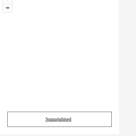
Suunajuhised
(Opens in new tab)