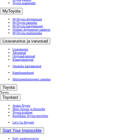
Toyota maanteeabi
MyToyota
MyToyota digiteenused
MyToyota rakendus
MyToyota kaugteenused
Sõiduki digiteenuste saadavus
MyToyota multimeedia
Lisavarustus ja varuosad
Lisavarustus
Talverattad
Originaalvaruosad
Klaasipuhastajad
Omaniku käsiraamatud
Kaardiuuendused
Multimeediasüsteemi uuendus
Toyota
Toyota
Toyotast
Avasta Toyota
Meie visioon ja filosoofia
Toyota kvaliteet
Kestlikkus Toyota ettevõttes
Let's Go Beyond
Start Your Impossible
Balti paralümpiatiim