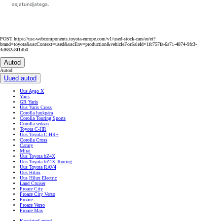
asjatundjatega.
POST https://usc-webcomponents.toyota-europe.com/v1/used-stock-cars/ee/et?
brand=toyota&uscContext=used&uscEnv=production&vehicleForSaleId=1fc757fa-6a71-4874-9fc3-
4d682a8f1db0
Autod
Autod
Uued autod
Uus Aygo X
Yaris
GR Yaris
Uus Yaris Cross
Corolla luukpära
Corolla Touring Sports
Corolla sedaan
Toyota C-HR
Uus Toyota C-HR+
Corolla Cross
Camry
Mirai
Uus Toyota bZ4X
Uus Toyota bZ4X Touring
Uus Toyota RAV4
Uus Hilux
Uus Hilux Electric
Land Cruiser
Proace City
Proace City Verso
Proace
Proace Verso
Proace Max
Kasutatud autod