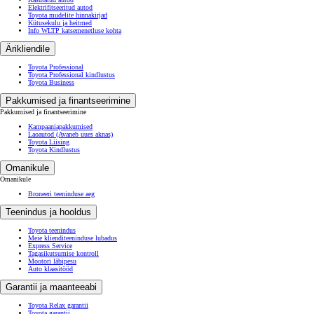
Elektrifitseeritud autod
Toyota mudelite hinnakirjad
Kütusekulu ja heitmed
Info WLTP katsemenetluse kohta
Ärikliendile
Toyota Professional
Toyota Professional kindlustus
Toyota Business
Pakkumised ja finantseerimine
Pakkumised ja finantseerimine
Kampaaniapakkumised
Laoautod
(Avaneb uues aknas)
Toyota Liising
Toyota Kindlustus
Omanikule
Omanikule
Broneeri teeninduse aeg
Teenindus ja hooldus
Toyota teenindus
Meie klienditeeninduse lubadus
Express Service
Tagasikutsumise kontroll
Mootori läbipesu
Auto klaasitööd
Garantii ja maanteeabi
Toyota Relax garantii
Toyota garantii