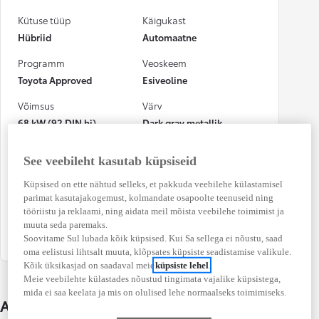
Kütuse tüüp
Käigukast
Hübriid
Automaatne
Programm
Veoskeem
Toyota Approved
Esiveoline
Võimsus
Värv
68 kW (92 DIN hj)
Dark gray metallik
Numbrimärk
CO₂ heitkogus
See veebileht kasutab küpsiseid
(kombineeritud)
214NVZ
87 g/km
Küpsised on ette nähtud selleks, et pakkuda veebilehe külastamisel
parimat kasutajakogemust, kolmandate osapoolte teenuseid ning
Kütusekulu
Osalenud
tööriistu ja reklaami, ning aidata meil mõista veebilehe toimimist ja
(kombineeritud)
kindlustusjuhtumis
muuta seda paremaks.
3,9 l / 100 km
Jah
Soovitame Sul lubada kõik küpsised. Kui Sa sellega ei nõustu, saad
oma eelistusi lihtsalt muuta, klõpsates küpsiste seadistamise valikule.
Kõik üksikasjad on saadaval meie
küpsiste lehel
.
Meie veebilehte külastades nõustud tingimata vajalike küpsistega,
mida ei saa keelata ja mis on olulised lehe normaalseks toimimiseks.
Auto üksikasjad