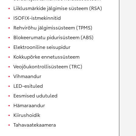
Liiklusmärkide jälgimise süsteem (RSA)
ISOFIX-istmekinnitid
Rehvirõhu jälgimissüsteem (TPMS)
Blokeerumatu pidurisüsteem (ABS)
Elektrooniline seisupidur
Kokkupõrke ennetussüsteem
Veojõukontrollisüsteem (TRC)
Vihmaandur
LED-esituled
Eesmised udutuled
Hämaraandur
Kiirushoidik
Tahavaatekaamera