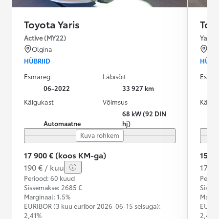
Toyota Yaris
Toyo
Active (MY22)
Yaris 
Olgina
Pee
HÜBRIID
HÜBRI
Esmareg.
Läbisõit
Esmar
06-2022
33 927 km
Käigukast
Võimsus
Käigu
68 kW (92 DIN
Automaatne
hj)
Kuva rohkem
17 900 € (koos KM-ga)
15 4
190 € / kuu
172 €
Periood: 60 kuud
Perioo
Sissemakse: 2685 €
Sisse
Marginaal: 1.5%
Margin
EURIBOR (3 kuu euribor
2026-06-15 seisuga):
EURIB
2,41%
2,41%