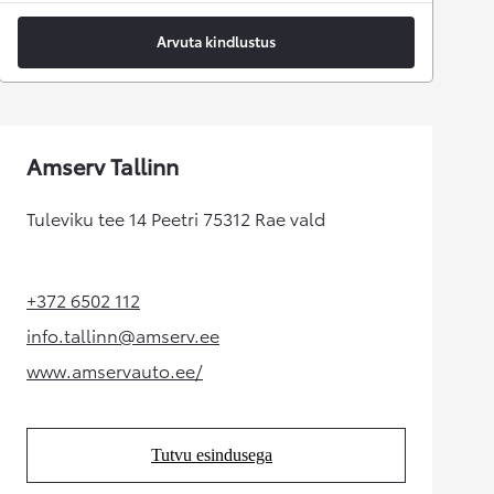
Arvuta kindlustus
Amserv Tallinn
Tuleviku tee 14 Peetri 75312 Rae vald
+372 6502 112
(Opens in new tab)
info.tallinn@amserv.ee
(Opens in new tab)
www.amservauto.ee/
(Opens in new tab)
Tutvu esindusega
(Opens in new tab)