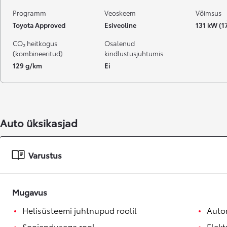
Programm
Veoskeem
Võimsus
Toyota Approved
Esiveoline
131 kW (1
CO₂ heitkogus
Osalenud
(kombineeritud)
kindlustusjuhtumis
129 g/km
Ei
Auto üksikasjad
Varustus
Mugavus
Helisüsteemi juhtnupud roolil
Autom
Soojendusega rool
Elekt