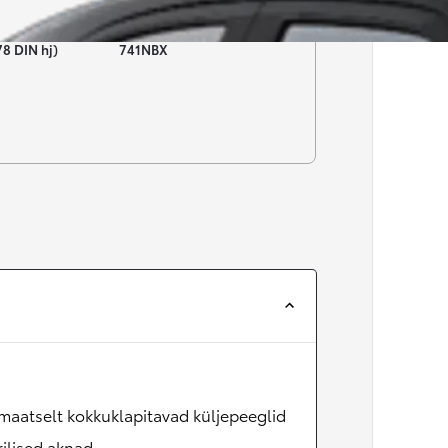
Numbrimärk
78 DIN hj)
741NBX
aatselt kokkuklapitavad küljepeeglid
rilised aknad