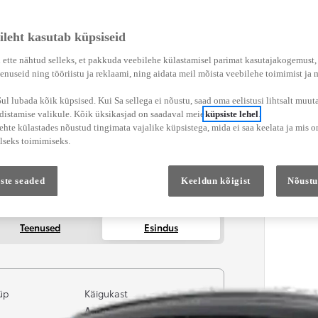
ileht kasutab küpsiseid
 ette nähtud selleks, et pakkuda veebilehe külastamisel parimat kasutajakogemust
enuseid ning tööriistu ja reklaami, ning aidata meil mõista veebilehe toimimist ja
l lubada kõik küpsised. Kui Sa sellega ei nõustu, saad oma eelistusi lihtsalt muuta
adistamise valikule. Kõik üksikasjad on saadaval meie
küpsiste lehel
.
hte külastades nõustud tingimata vajalike küpsistega, mida ei saa keelata ja mis o
lseks toimimiseks.
ste seaded
Keeldun kõigist
Nõustu
Teenused
Esindus
üp
Käigukast
Automaatne