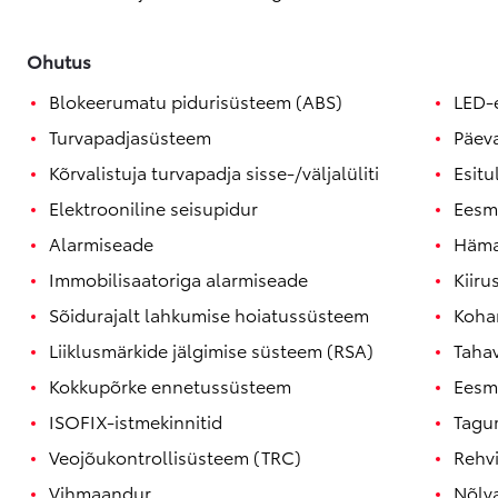
Ohutus
Blokeerumatu pidurisüsteem (ABS)
LED-
Turvapadjasüsteem
Päev
Kõrvalistuja turvapadja sisse-/väljalüliti
Esitu
Elektrooniline seisupidur
Eesm
Alarmiseade
Häma
Immobilisaatoriga alarmiseade
Kiiru
Sõidurajalt lahkumise hoiatussüsteem
Kohan
Liiklusmärkide jälgimise süsteem (RSA)
Taha
Kokkupõrke ennetussüsteem
Eesm
ISOFIX-istmekinnitid
Tagu
Veojõukontrollisüsteem (TRC)
Rehv
Vihmaandur
Nõlva