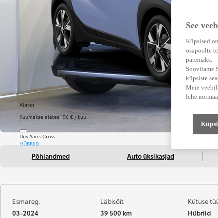
See veeb
Küpsised on
osapoolte te
paremaks.
Soovitame Su
küpsiste se
Meie veebile
lehe normaa
Alates
Kuumakse alates 196 € / kuu
Küpsi
Uus Yaris Cross
HÜBRIID
Põhiandmed
Auto üksikasjad
Esmareg.
Läbisõit
Kütuse tü
03-2024
39 500 km
Hübriid