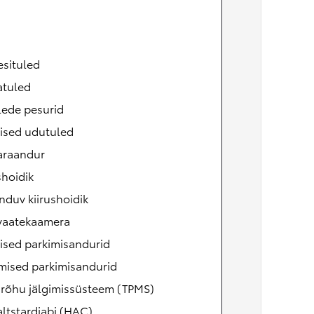
esituled
atuled
lede pesurid
ised udutuled
raandur
shoidik
duv kiirushoidik
vaatekaamera
ised parkimisandurid
mised parkimisandurid
irõhu jälgimissüsteem (TPMS)
ltstardiabi (HAC)