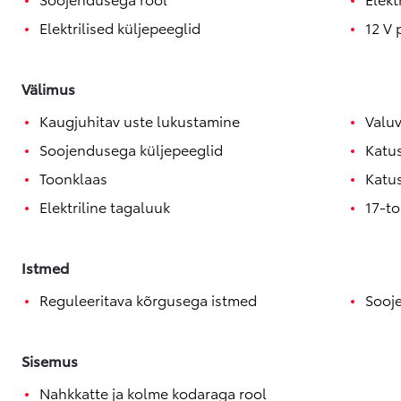
Elektrilised küljepeeglid
12 V 
Välimus
Kaugjuhitav uste lukustamine
Valuv
Soojendusega küljepeeglid
Katu
Toonklaas
Katu
Elektriline tagaluuk
17-to
Istmed
Reguleeritava kõrgusega istmed
Sooje
Sisemus
Nahkkatte ja kolme kodaraga rool