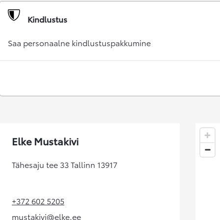
Kuumakse alates 192 € / kuu
Kindlustus
Corolla Cross
HÜBRIID
Saa personaalne kindlustuspakkumine
Elke Mustakivi
Tähesaju tee 33 Tallinn 13917
+372 602 5205
(Opens in new tab)
mustakivi@elke.ee