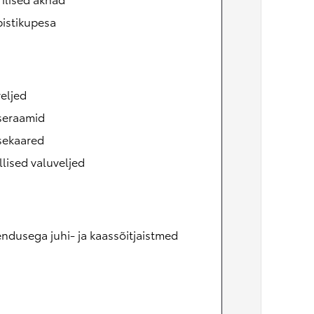
pistikupesa
eljed
seraamid
sekaared
llised valuveljed
ndusega juhi- ja kaassõitjaistmed