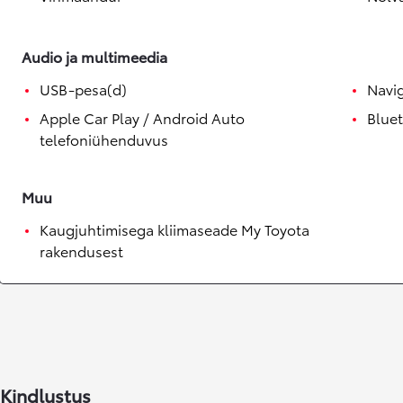
Alates 24 900 €
Corolla sedaan
HÜBRIID
Audio ja multimeedia
USB-pesa(d)
Navi
Apple Car Play / Android Auto
Blue
telefoniühenduvus
Muu
Kaugjuhtimisega kliimaseade My Toyota
rakendusest
Kindlustus
Alates