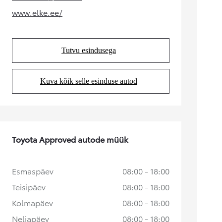
(Opens in new tab)
www.elke.ee/
(Opens in new tab)
Alates
Kuumakse alates 258 € / kuu
Toyota bZ4X
Tutvu esindusega
(Opens in new tab)
ELEKTER
Kuva kõik selle esinduse autod
(Opens in new tab)
Toyota Approved autode müük
Esmaspäev
08:00 - 18:00
Teisipäev
08:00 - 18:00
Kolmapäev
08:00 - 18:00
Neljapäev
08:00 - 18:00