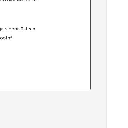
gatsioonisüsteem
tooth®