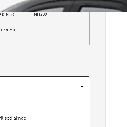
Numbrimärk
0 DIN hj)
MFI239
sjuhtumis
rilised aknad