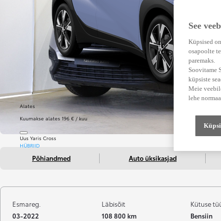
See veeb
Küpsised on
osapoolte te
paremaks.
Soovitame Su
küpsiste se
Meie veebile
lehe normaa
Alates
Kuumakse alates 196 € / kuu
Küpsi
Uus Yaris Cross
HÜBRIID
Põhiandmed
Auto üksikasjad
Esmareg.
Läbisõit
Kütuse tü
03-2022
108 800 km
Bensiin