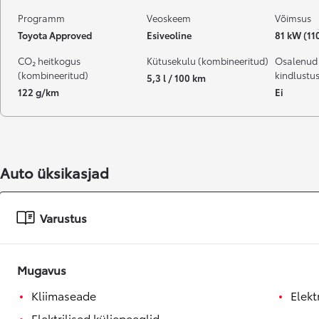
Programm
Veoskeem
Võimsus
Toyota Approved
Esiveoline
81 kW (11
CO₂ heitkogus
Kütusekulu (kombineeritud)
Osalenud
(kombineeritud)
kindlustu
5,3 l / 100 km
122 g/km
Ei
Auto üksikasjad
Varustus
Mugavus
Kliimaseade
Elekt
Elektrilised küljepeeglid