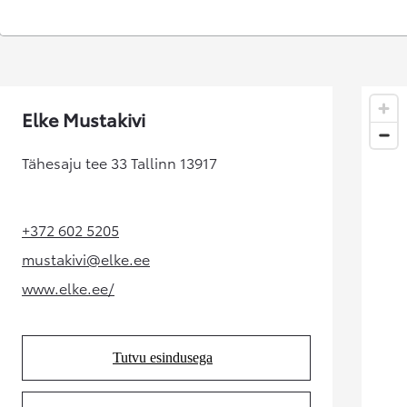
Alates 24 900 €
Corolla sedaan
HÜBRIID
Elke Mustakivi
Tähesaju tee 33 Tallinn 13917
+372 602 5205
(Opens in new tab)
mustakivi@elke.ee
(Opens in new tab)
www.elke.ee/
(Opens in new tab)
Tutvu esindusega
(Opens in new tab)
Alates