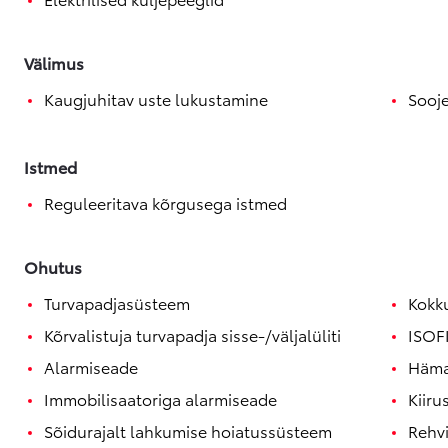
Välimus
Kaugjuhitav uste lukustamine
Sooj
Istmed
Reguleeritava kõrgusega istmed
Ohutus
Turvapadjasüsteem
Kokk
Kõrvalistuja turvapadja sisse-/väljalüliti
ISOFI
Alarmiseade
Häma
Immobilisaatoriga alarmiseade
Kiiru
Sõidurajalt lahkumise hoiatussüsteem
Rehv