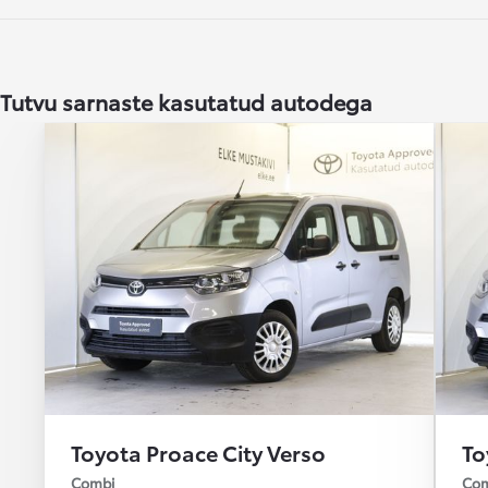
Alates
Kuumakse alates 258 € / kuu
Tutvu sarnaste kasutatud autodega
Toyota bZ4X
ELEKTER
Toyota Proace City Verso
To
Combi
Com