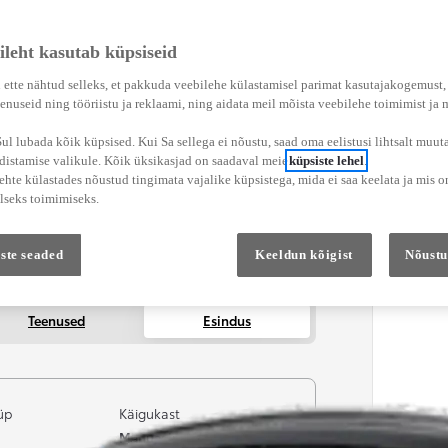
ileht kasutab küpsiseid
 ette nähtud selleks, et pakkuda veebilehe külastamisel parimat kasutajakogemust
enuseid ning tööriistu ja reklaami, ning aidata meil mõista veebilehe toimimist ja
l lubada kõik küpsised. Kui Sa sellega ei nõustu, saad oma eelistusi lihtsalt muuta
adistamise valikule. Kõik üksikasjad on saadaval meie
küpsiste lehel
.
hte külastades nõustud tingimata vajalike küpsistega, mida ei saa keelata ja mis o
lseks toimimiseks.
ste seaded
Keeldun kõigist
Nõustu
Teenused
Esindus
üp
Käigukast
Manuaalne