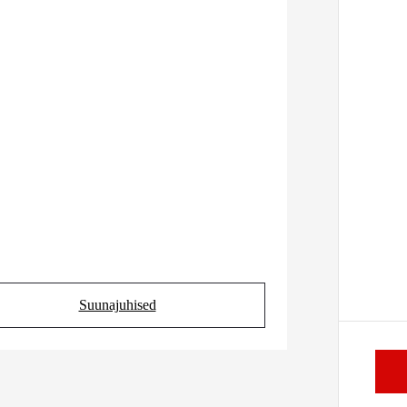
Suunajuhised
(Opens in new tab)