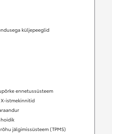
endusega küljepeeglid
upõrke ennetussüsteem
X-istmekinnitid
raandur
shoidik
irõhu jälgimissüsteem (TPMS)