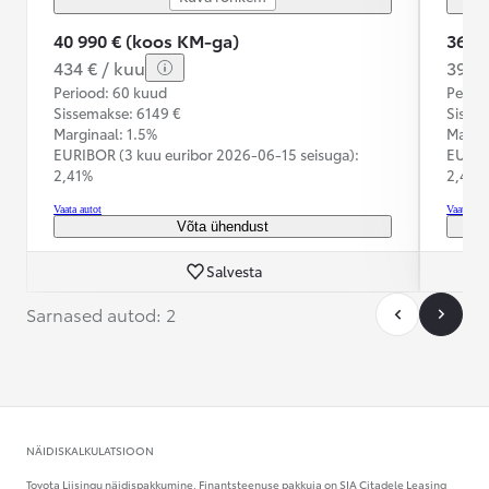
40 990 € (koos KM-ga)
36 9
434 € / kuu
392 €
Periood: 60 kuud
Perioo
Sissemakse: 6149 €
Sisse
Marginaal: 1.5%
Margin
EURIBOR (3 kuu euribor
2026-06-15 seisuga):
EURIB
2,41%
2,41%
Vaata autot
Vaata aut
Võta ühendust
Salvesta
Sarnased autod: 2
NÄIDISKALKULATSIOON
Toyota Liisingu näidispakkumine. Finantsteenuse pakkuja on SIA Citadele Leasing