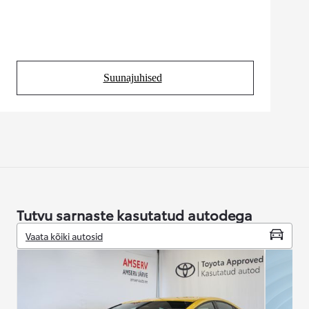
Suunajuhised
(Opens in new tab)
Tutvu sarnaste kasutatud autodega
Vaata kõiki autosid