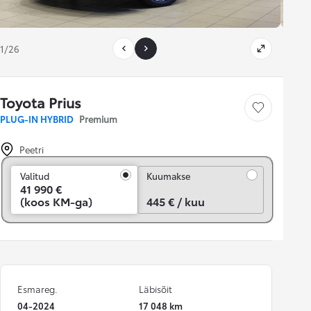
1/26
Toyota Prius
Salvesta
PLUG-IN HYBRID
Premium
Peetri
Kuumakse
Valitud
Kuumakse
41 990 €
(koos KM-ga)
445 € / kuu
Esmareg.
Läbisõit
04-2024
17 048 km