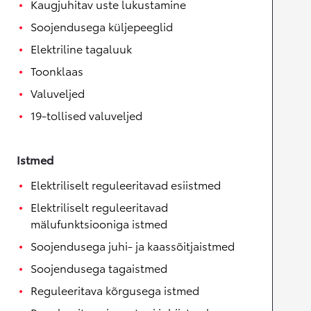
Kaugjuhitav uste lukustamine
Soojendusega küljepeeglid
Elektriline tagaluuk
Toonklaas
Valuveljed
19-tollised valuveljed
Istmed
Elektriliselt reguleeritavad esiistmed
Elektriliselt reguleeritavad
mälufunktsiooniga istmed
Soojendusega juhi- ja kaassõitjaistmed
Soojendusega tagaistmed
Reguleeritava kõrgusega istmed