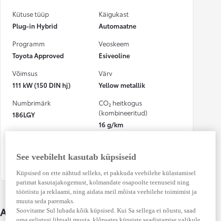
Kütuse tüüp
Käigukast
Plug-in Hybrid
Automaatne
Programm
Veoskeem
Toyota Approved
Esiveoline
Võimsus
Värv
111 kW (150 DIN hj)
Yellow metallik
Numbrimärk
CO₂ heitkogus
(kombineeritud)
186LGY
16 g/km
Kütusekulu
Osalenud
(kombineeritud)
kindlustusjuhtumis
See veebileht kasutab küpsiseid
0,7 l / 100 km
Jah
Küpsised on ette nähtud selleks, et pakkuda veebilehe külastamisel
parimat kasutajakogemust, kolmandate osapoolte teenuseid ning
tööriistu ja reklaami, ning aidata meil mõista veebilehe toimimist ja
muuta seda paremaks.
Auto üksikasjad
Soovitame Sul lubada kõik küpsised. Kui Sa sellega ei nõustu, saad
oma eelistusi lihtsalt muuta, klõpsates küpsiste seadistamise valikule.