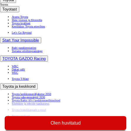
Toyota
Toyotast
Avasta Toyota
Meie visioon ja filosoofia
Toyota kvaliteet
Kestlikkus Toyota ettevõttes
Let's Go Beyond
Start Your Impossible
Balti paralümpiatiim
Toetame eriolümpiamänge
TOYOTA GAZOO Racing
WRC
Dakari ralli
WEC
Toyota T-Mate
Toyota ja keskkond
Toyota keskkonnaväljakutse 2050
Toyota vahe-eesmärgid 2030
Toyota Baltic AS-i keskkonnapõhimõtted
Sõidukite ja rehvide taaskasutus
Toyota brändikaupade e-pood
Toyota uudised
Remonditöökodadele (ENG)
(Avaneb uues aknas)
Olen huvitatud
Ligipääsetavus
Andmete jagamise põhimõtted