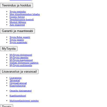
Teenindus ja hooldus
Toyota teenindus
Meie klienditeeninduse lubadus
Express Service
Tagasikutsumise kontroll
Mootori läbipesu
Auto klaasitööd
Garantii ja maanteeabi
Toyota Relax garantii
Toyota garantii
Toyota maanteeabi
MyToyota
MyToyota digiteenused
MyToyota rakendus
MyToyota kaugteenused
Sõiduki digiteenuste saadavus
MyToyota multimeedia
Lisavarustus ja varuosad
Lisavarustus
Talverattad
Originaalvaruosad
Klaasipuhastajad
Omaniku käsiraamatud
Kaardiuuendused
Multimeediasüsteemi uuendus
Toyota