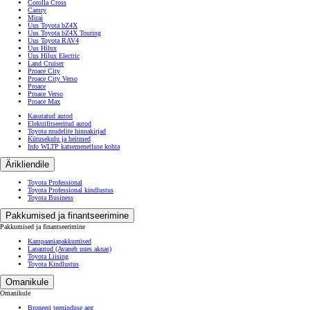
Corolla Cross
Camry
Mirai
Uus Toyota bZ4X
Uus Toyota bZ4X Touring
Uus Toyota RAV4
Uus Hilux
Uus Hilux Electric
Land Cruiser
Proace City
Proace City Verso
Proace
Proace Verso
Proace Max
Kasutatud autod
Elektrifitseeritud autod
Toyota mudelite hinnakirjad
Kütusekulu ja heitmed
Info WLTP katsemenetluse kohta
Ärikliendile
Toyota Professional
Toyota Professional kindlustus
Toyota Business
Pakkumised ja finantseerimine
Pakkumised ja finantseerimine
Kampaaniapakkumised
Laoautod
(Avaneb uues aknas)
Toyota Liising
Toyota Kindlustus
Omanikule
Omanikule
Broneeri teeninduse aeg