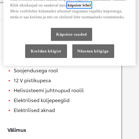
Kõik üksikasjad on saadaval meie
küpsiste lehel
.
Varustus
Meie veebilehte külastades nõustud tingimata vajalike küpsistega,
mida ei saa keelata ja mis on olulised lehe normaalseks toimimiseks.
Mugavus
Küpsiste seaded
Juhi ja kõrvalistuja ventileeritavad istmed
Keeldun kõigist
Nõustun kõigiga
Automaatselt kokkuklapitavad
küljepeeglid
Soojendusega rool
12 V pistikupesa
Helisüsteemi juhtnupud roolil
Elektrilised küljepeeglid
Elektrilised aknad
Välimus