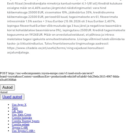
Eesti filiaal (krediidiandjate nimekirja kantud numbri 4,1-1/81 all) Krediidi kulukuse
esialgne määr on 4,46% aastas järgmistel näidistingimustel: vara hind
käibemaksuga 25000 EUR, sissemakse 10%, jääkväärtus 35%, krediidisumma
käibemaksuga 22500 EUR, periood 60 kuud, tagasimaksete arv 61, fikseerimata
intressimäär 1.5% aastas + 3 kuu Euribor (15.06.2026 oli 3 kuu Euribor 2,407%,
lepingus fikseeritud Euribor võib muutuda iga 3 kuu järel ja negatiivse baasmäära
korral kohaldatakse baasmäärana 0%), lepingutasu 250EUR. Krediidi tagasimaksete
kogusumma on 19126EUR. Määr on arvestatud eeldusel, et põhiosa ja intress
makstakse tagasi igakuiste annuiteetmaksetena. Liisingu võtmisel tuleb sõlmida ka
kasko- ja liikluskindlustus. Tutvu finantsteenuste tingimustega aadressil
https://www.citadele.ee/et/useful/terms/ ning vajadusel konsulteeri
asjatundjatega.
POST https://usc-webcomponents.toyota-europe.com/v1/used-stock-cars/ee/et?
brand=toyota&uscContext=used&uscEnv=production&vehicleForSaleId=bdc29efa-2615-4967-8dda-
d3ca9336f8ab
Autod
Autod
Uued autod
Uus Aygo X
Yaris
GR Yaris
Uus Yaris Cross
Corolla luukpära
Corolla Touring Sports
Corolla sedaan
Toyota C-HR
Uus Toyota C-HR+