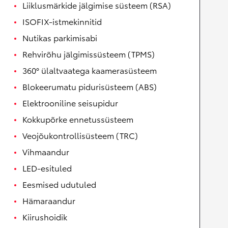
Liiklusmärkide jälgimise süsteem (RSA)
ISOFIX-istmekinnitid
Nutikas parkimisabi
Rehvirõhu jälgimissüsteem (TPMS)
360° ülaltvaatega kaamerasüsteem
Blokeerumatu pidurisüsteem (ABS)
Elektrooniline seisupidur
Kokkupõrke ennetussüsteem
Veojõukontrollisüsteem (TRC)
Vihmaandur
LED-esituled
Eesmised udutuled
Hämaraandur
Kiirushoidik