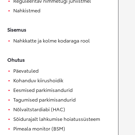
Reguleeritav nimmetugi juhiistmel
Nahkistmed
Sisemus
Nahkkatte ja kolme kodaraga rool
Ohutus
Päevatuled
Kohanduv kiirushoidik
Eesmised parkimisandurid
Tagumised parkimisandurid
Nõlvaltstardiabi (HAC)
Sõidurajalt lahkumise hoiatussüsteem
Pimeala monitor (BSM)