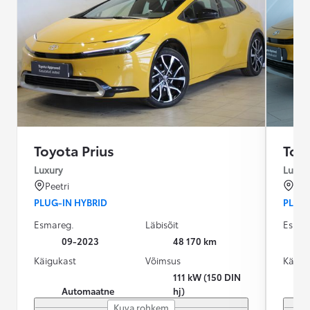
Toyota Prius
Toyo
Luxury
Luxur
Peetri
Pai
PLUG-IN HYBRID
PLUG-
Esmareg.
Läbisõit
Esmar
09-2023
48 170 km
Käigukast
Võimsus
Käigu
111 kW (150 DIN
Automaatne
hj)
Kuva rohkem