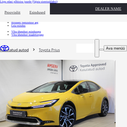
Liigu edasi põhisisu juurde
(Vajuta sisestusklahvi)
Kiirtee
DEALER NAME
Klõpsa kiirtee ülekatte sulgemiseks
Proovisõit
Esindused
Kiirtee
Tule proovisõidule
Broneeri teeninduse aeg
Leia esindus
Võta ühendust esindusega
Võta ühendust maaletoojaga
Sina oled siin
:
Ava menüü
Kasutatud autod
Toyota Prius