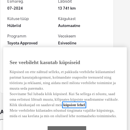
Esmareg.
Läbisõit
07-2024
13 741 km
Kütuse tüüp
Käigukast
Hübriid
Automaatne
Programm
Veoskeem
Toyota Approved
Esiveoline
Võimsus
Numbrimärk
112 kW (152 DIN hj)
059DFT
See veebileht kasutab küpsiseid
Osalenud
Küpsised on ette nähtud selleks, et pakkuda veebilehe külastamisel
kindlustusjuhtumis
parimat kasutajakogemust, kolmandate osapoolte teenuseid ning
Ei
tööriistu ja reklaami, ning aidata meil mõista veebilehe toimimist ja
muuta seda paremaks.
Soovitame Sul lubada kõik küpsised. Kui Sa sellega ei nõustu, saad
oma eelistusi lihtsalt muuta, klõpsates küpsiste seadistamise valikule.
Kõik üksikasjad on saadaval meie
küpsiste lehel
.
Auto üksikasjad
Meie veebilehte külastades nõustud tingimata vajalike küpsistega,
mida ei saa keelata ja mis on olulised lehe normaalseks toimimiseks.
Varustus