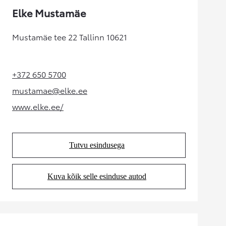
Elke Mustamäe
Mustamäe tee 22 Tallinn 10621
+372 650 5700
(Opens in new tab)
mustamae@elke.ee
(Opens in new tab)
www.elke.ee/
(Opens in new tab)
Tutvu esindusega
(Opens in new tab)
Kuva kõik selle esinduse autod
(Opens in new tab)