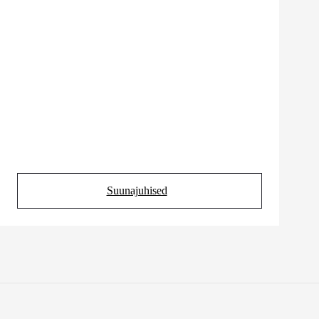
Suunajuhised
(Opens in new tab)