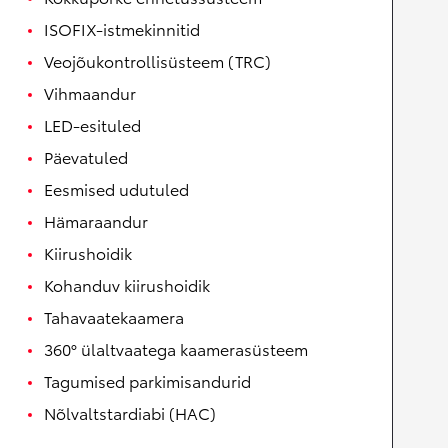
ISOFIX-istmekinnitid
Veojõukontrollisüsteem (TRC)
Vihmaandur
LED-esituled
Päevatuled
Eesmised udutuled
Hämaraandur
Kiirushoidik
Kohanduv kiirushoidik
Tahavaatekaamera
360° ülaltvaatega kaamerasüsteem
Tagumised parkimisandurid
Nõlvaltstardiabi (HAC)