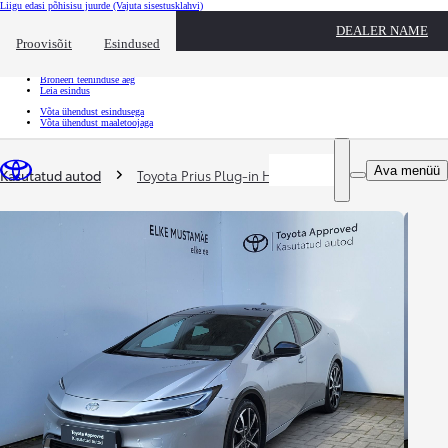
Liigu edasi põhisisu juurde
(Vajuta sisestusklahvi)
Kiirtee
DEALER NAME
Klõpsa kiirtee ülekatte sulgemiseks
Proovisõit
Esindused
Kiirtee
Tule proovisõidule
Broneeri teeninduse aeg
Leia esindus
Võta ühendust esindusega
Võta ühendust maaletoojaga
Sina oled siin
:
Ava menüü
Kasutatud autod
Toyota Prius Plug-in Hybrid