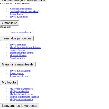
Pakkumised ja finantseerimine
Kampaaniapakkumised
Laoautod
(Avaneb uues aknas)
Toyota Liising
Toyota Kindlustus
Omanikule
Omanikule
Broneeri teeninduse aeg
Teenindus ja hooldus
Toyota teenindus
Meie klienditeeninduse lubadus
Express Service
Tagasikutsumise kontroll
Mootori läbipesu
Auto klaasitööd
Garantii ja maanteeabi
Toyota Relax garantii
Toyota garantii
Toyota maanteeabi
MyToyota
MyToyota digiteenused
MyToyota rakendus
MyToyota kaugteenused
Sõiduki digiteenuste saadavus
MyToyota multimeedia
Lisavarustus ja varuosad