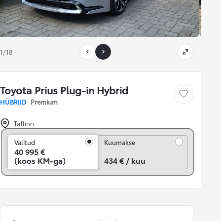
1/18
Toyota Prius Plug-in Hybrid
Salvesta
HÜBRIID
Premium
Tallinn
Kuumakse
Valitud
Kuumakse
40 995 €
(koos KM-ga)
434 € / kuu