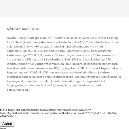
NÄIDISKALKULATSIOON
Toyota Liisingu näidispakkumine. Finantsteenuse pakkuja on SIA Citadele Leasing
Eesti filiaal (krediidiandjate nimekirja kantud numbri 4,1-1/81 all) Krediidi kulukuse
esialgne määr on 4,46% aastas järgmistel näidistingimustel: vara hind
käibemaksuga 25000 EUR, sissemakse 10%, jääkväärtus 35%, krediidisumma
käibemaksuga 22500 EUR, periood 60 kuud, tagasimaksete arv 61, fikseerimata
intressimäär 1.5% aastas + 3 kuu Euribor (15.06.2026 oli 3 kuu Euribor 2,407%,
lepingus fikseeritud Euribor võib muutuda iga 3 kuu järel ja negatiivse baasmäära
korral kohaldatakse baasmäärana 0%), lepingutasu 250EUR. Krediidi tagasimaksete
kogusumma on 19126EUR. Määr on arvestatud eeldusel, et põhiosa ja intress
makstakse tagasi igakuiste annuiteetmaksetena. Liisingu võtmisel tuleb sõlmida ka
kasko- ja liikluskindlustus. Tutvu finantsteenuste tingimustega aadressil
https://www.citadele.ee/et/useful/terms/ ning vajadusel konsulteeri
asjatundjatega.
POST https://usc-webcomponents.toyota-europe.com/v1/used-stock-cars/ee/et?
brand=toyota&uscContext=used&uscEnv=production&vehicleForSaleId=237278df-d915-4158-b1a8-
437499fe9e1d
Autod
Autod