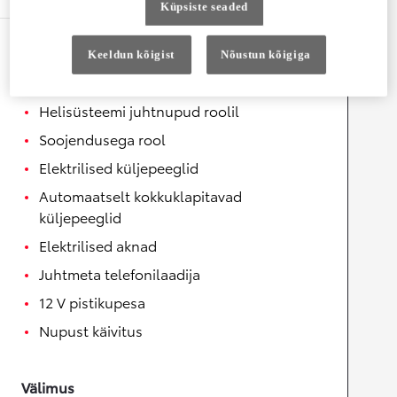
Küpsiste seaded
Mugavus
Keeldun kõigist
Nõustun kõigiga
Keskmine käetugi
Helisüsteemi juhtnupud roolil
Soojendusega rool
Elektrilised küljepeeglid
Automaatselt kokkuklapitavad
küljepeeglid
Elektrilised aknad
Juhtmeta telefonilaadija
12 V pistikupesa
Nupust käivitus
Välimus