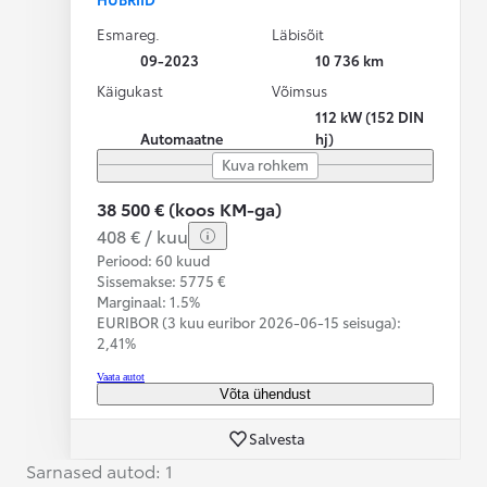
Esmareg.
Läbisõit
09-2023
10 736 km
Käigukast
Võimsus
112 kW (152 DIN
Automaatne
hj)
Kuva rohkem
38 500 € (koos KM-ga)
408 € / kuu
Periood: 60 kuud
Sissemakse: 5775 €
Marginaal: 1.5%
EURIBOR (3 kuu euribor
2026-06-15 seisuga):
2,41%
Vaata autot
Võta ühendust
Salvesta
Sarnased autod: 1