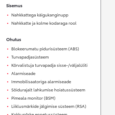
Sisemus
Nahkkattega käigukanginupp
Nahkkatte ja kolme kodaraga rool
Ohutus
Blokeerumatu pidurisüsteem (ABS)
Turvapadjasüsteem
Kõrvalistuja turvapadja sisse-/väljalüliti
Alarmiseade
Immobilisaatoriga alarmiseade
Sõidurajalt lahkumise hoiatussüsteem
Pimeala monitor (BSM)
Liiklusmärkide jälgimise süsteem (RSA)
Kokkupõrke ennetussüsteem