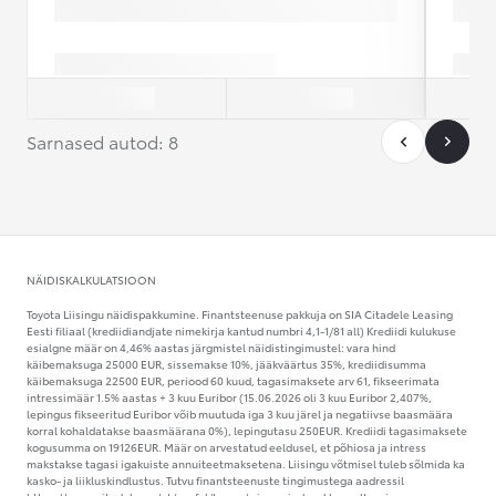
Periood: 60 kuud
Perioo
Sissemakse: 2549 €
Sisse
Marginaal: 1.5%
Margin
EURIBOR (3 kuu euribor
2026-06-15 seisuga):
EURIB
2,41%
2,41%
Vaata autot
Vaata aut
Võta ühendust
Salvesta
Sarnased autod: 8
NÄIDISKALKULATSIOON
Toyota Liisingu näidispakkumine. Finantsteenuse pakkuja on SIA Citadele Leasing
Eesti filiaal (krediidiandjate nimekirja kantud numbri 4,1-1/81 all) Krediidi kulukuse
esialgne määr on 4,46% aastas järgmistel näidistingimustel: vara hind
käibemaksuga 25000 EUR, sissemakse 10%, jääkväärtus 35%, krediidisumma
käibemaksuga 22500 EUR, periood 60 kuud, tagasimaksete arv 61, fikseerimata