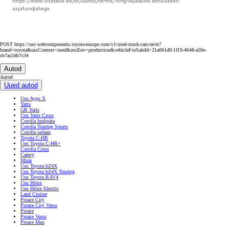
intressimäär 1.5% aastas + 3 kuu Euribor (15.06.2026 oli 3 kuu Euribor 2,407%,
lepingus fikseeritud Euribor võib muutuda iga 3 kuu järel ja negatiivse baasmäära
korral kohaldatakse baasmäärana 0%), lepingutasu 250EUR. Krediidi tagasimaksete
kogusumma on 19126EUR. Määr on arvestatud eeldusel, et põhiosa ja intress
makstakse tagasi igakuiste annuiteetmaksetena. Liisingu võtmisel tuleb sõlmida ka
kasko- ja liikluskindlustus. Tutvu finantsteenuste tingimustega aadressil
https://www.citadele.ee/et/useful/terms/ ning vajadusel konsulteeri
asjatundjatega.
POST https://usc-webcomponents.toyota-europe.com/v1/used-stock-cars/ee/et?
brand=toyota&uscContext=used&uscEnv=production&vehicleForSaleId=21a061d0-1f19-4648-a50e-
cb7ac2db7c34
Autod
Autod
Uued autod
Uus Aygo X
Yaris
GR Yaris
Uus Yaris Cross
Corolla luukpära
Corolla Touring Sports
Corolla sedaan
Toyota C-HR
Uus Toyota C-HR+
Corolla Cross
Camry
Mirai
Uus Toyota bZ4X
Uus Toyota bZ4X Touring
Uus Toyota RAV4