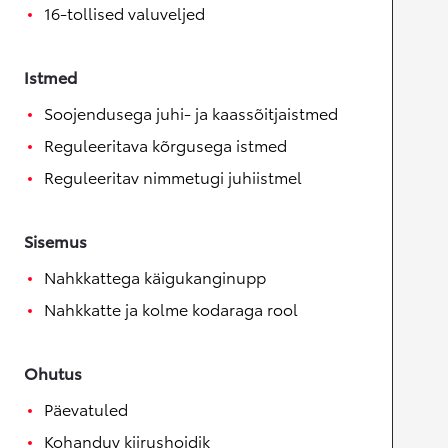
16-tollised valuveljed
Istmed
Soojendusega juhi- ja kaassõitjaistmed
Reguleeritava kõrgusega istmed
Reguleeritav nimmetugi juhiistmel
Sisemus
Nahkkattega käigukanginupp
Nahkkatte ja kolme kodaraga rool
Ohutus
Päevatuled
Kohanduv kiirushoidik