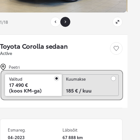
1/18
Toyota Corolla sedaan
Salvesta
Active
Peetri
Kuumakse
Valitud
Kuumakse
17 490 €
(koos KM-ga)
185 € / kuu
Esmareg.
Läbisõit
04-2023
67 888 km