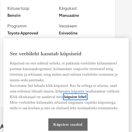
Kütuse tüüp
Käigukast
Bensiin
Manuaalne
Programm
Veoskeem
Toyota Approved
Esiveoline
Võimsus
Värv
92 kW (125 DIN hj)
Gray metallik
See veebileht kasutab küpsiseid
Numbrimärk
CO₂ heitkogus
Küpsised on ette nähtud selleks, et pakkuda veebilehe külastamisel
(kombineeritud)
114WKS
parimat kasutajakogemust, kolmandate osapoolte teenuseid ning
130 g/km
tööriistu ja reklaami, ning aidata meil mõista veebilehe toimimist ja
muuta seda paremaks.
Kütusekulu
Osalenud
Soovitame Sul lubada kõik küpsised. Kui Sa sellega ei nõustu, saad
(kombineeritud)
kindlustusjuhtumis
oma eelistusi lihtsalt muuta, klõpsates küpsiste seadistamise valikule.
Kõik üksikasjad on saadaval meie
küpsiste lehel
.
5,7 l / 100 km
Jah
Meie veebilehte külastades nõustud tingimata vajalike küpsistega,
mida ei saa keelata ja mis on olulised lehe normaalseks toimimiseks.
Auto üksikasjad
Küpsiste seaded