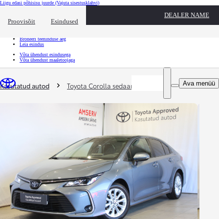
Liigu edasi põhisisu juurde
(Vajuta sisestusklahvi)
Kiirtee
DEALER NAME
Klõpsa kiirtee ülekatte sulgemiseks
Proovisõit
Esindused
Kiirtee
Tule proovisõidule
Broneeri teeninduse aeg
Leia esindus
Võta ühendust esindusega
Võta ühendust maaletoojaga
Sina oled siin
:
Ava menüü
Kasutatud autod
Toyota Corolla sedaan