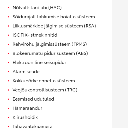
Nõlvaltstardiabi (HAC)
Sõidurajalt lahkumise hoiatussüsteem
Liiklusmärkide jälgimise süsteem (RSA)
ISOFIX-istmekinnitid
Rehvirõhu jälgimissüsteem (TPMS)
Blokeerumatu pidurisüsteem (ABS)
Elektrooniline seisupidur
Alarmiseade
Kokkupõrke ennetussüsteem
Veojõukontrollisüsteem (TRC)
Eesmised udutuled
Hämaraandur
Kiirushoidik
Tahavaatekaamera