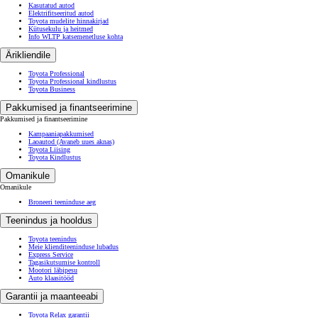
Uus Hilux
Uus Hilux Electric
Land Cruiser
Proace City
Proace City Verso
Proace
Proace Verso
Proace Max
Kasutatud autod
Elektrifitseeritud autod
Toyota mudelite hinnakirjad
Kütusekulu ja heitmed
Info WLTP katsemenetluse kohta
Ärikliendile
Toyota Professional
Toyota Professional kindlustus
Toyota Business
Pakkumised ja finantseerimine
Pakkumised ja finantseerimine
Kampaaniapakkumised
Laoautod
(Avaneb uues aknas)
Toyota Liising
Toyota Kindlustus
Omanikule
Omanikule
Broneeri teeninduse aeg
Teenindus ja hooldus
Toyota teenindus
Meie klienditeeninduse lubadus