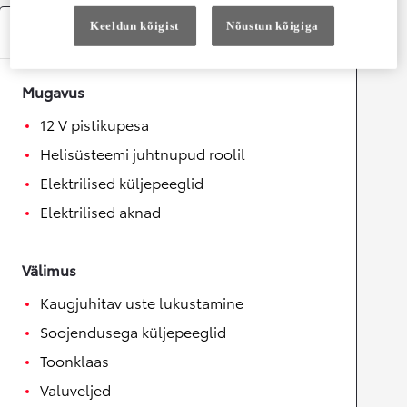
Keeldun kõigist
Nõustun kõigiga
Varustus
Mugavus
12 V pistikupesa
Helisüsteemi juhtnupud roolil
Elektrilised küljepeeglid
Elektrilised aknad
Välimus
Kaugjuhitav uste lukustamine
Soojendusega küljepeeglid
Toonklaas
Valuveljed