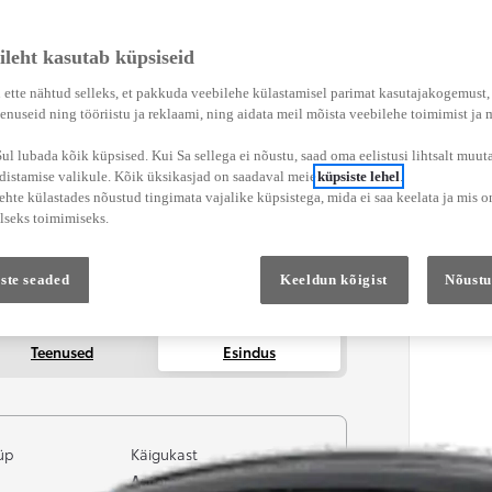
ileht kasutab küpsiseid
 ette nähtud selleks, et pakkuda veebilehe külastamisel parimat kasutajakogemust
enuseid ning tööriistu ja reklaami, ning aidata meil mõista veebilehe toimimist ja
l lubada kõik küpsised. Kui Sa sellega ei nõustu, saad oma eelistusi lihtsalt muuta
adistamise valikule. Kõik üksikasjad on saadaval meie
küpsiste lehel
.
hte külastades nõustud tingimata vajalike küpsistega, mida ei saa keelata ja mis o
lseks toimimiseks.
ste seaded
Keeldun kõigist
Nõustu
Teenused
Esindus
üp
Käigukast
Automaatne