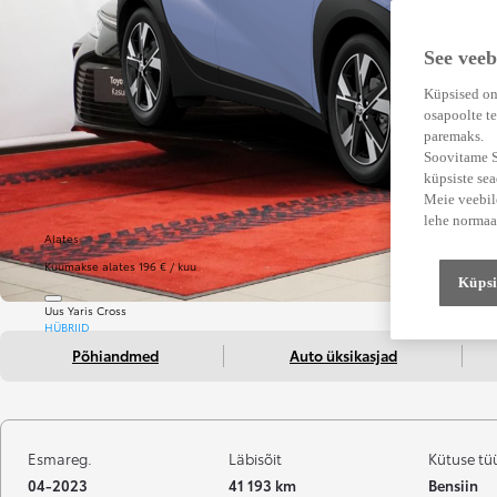
See veeb
Küpsised on
osapoolte te
paremaks.
Soovitame Su
küpsiste se
Meie veebile
lehe normaa
Alates
Kuumakse alates 196 € / kuu
Küpsi
Uus Yaris Cross
HÜBRIID
Põhiandmed
Auto üksikasjad
Esmareg.
Läbisõit
Kütuse tü
04-2023
41 193 km
Bensiin