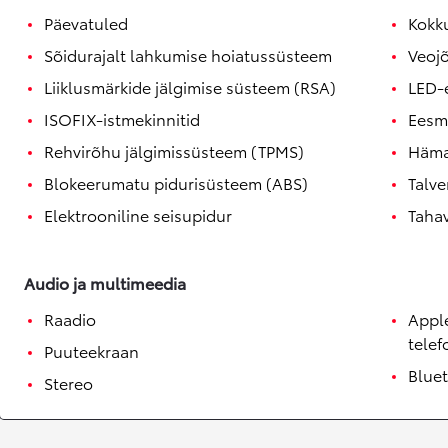
Päevatuled
Kokk
Sõidurajalt lahkumise hoiatussüsteem
Veoj
Liiklusmärkide jälgimise süsteem (RSA)
LED-
ISOFIX-istmekinnitid
Eesm
Rehvirõhu jälgimissüsteem (TPMS)
Häma
Blokeerumatu pidurisüsteem (ABS)
Talve
Elektrooniline seisupidur
Taha
Audio ja multimeedia
Raadio
Apple
tele
Puuteekraan
Blue
Stereo