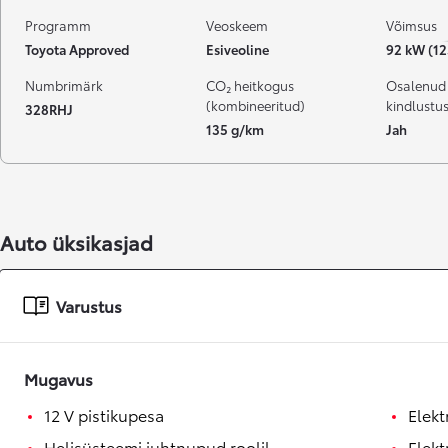
Programm
Veoskeem
Võimsus
Toyota Approved
Esiveoline
92 kW (12
Numbrimärk
CO₂ heitkogus
Osalenud
(kombineeritud)
kindlustu
328RHJ
135 g/km
Jah
Auto üksikasjad
Varustus
Mugavus
12 V pistikupesa
Elekt
Helisüsteemi juhtnupud roolil
Elekt