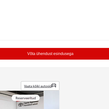
Võta ühendust esindusega
Vaata kõiki autosid
Reserveeritud