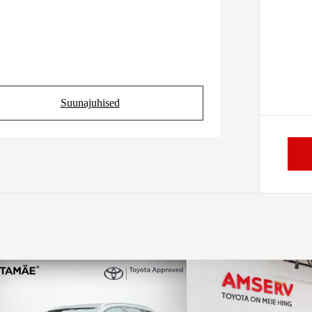
Suunajuhised
(Opens in new tab)