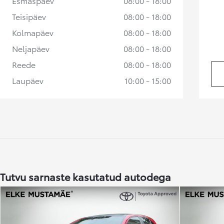
Esmaspäev
08:00 - 18:00
Teisipäev
08:00 - 18:00
Alates
Kuumakse alates 258 € / kuu
Kolmapäev
08:00 - 18:00
Neljapäev
08:00 - 18:00
Toyota bZ4X
ELEKTER
Reede
08:00 - 18:00
Laupäev
10:00 - 15:00
Tutvu sarnaste kasutatud autodega