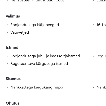
Välimus
Soojendusega küljepeeglid
16-to
Valuveljed
Istmed
Soojendusega juhi- ja kaassõitjaistmed
Regul
Reguleeritava kõrgusega istmed
Sisemus
Nahkkattega käigukanginupp
Nahkk
Ohutus