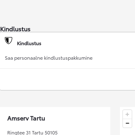
Alates 24 900 €
Corolla sedaan
HÜBRIID
Kindlustus
Kindlustus
Saa personaalne kindlustuspakkumine
Amserv Tartu
Ringtee 31 Tartu 50105
Alates