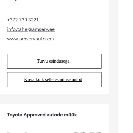
Kuumakse alates 192 € / kuu
+372 730 3221
Corolla Cross
(Opens in new tab)
HÜBRIID
info.tahe@amserv.ee
(Opens in new tab)
www.amservauto.ee/
(Opens in new tab)
Tutvu esindusega
(Opens in new tab)
Kuva kõik selle esinduse autod
(Opens in new tab)
Toyota Approved autode müük