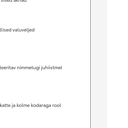
llised valuveljed
eeritav nimmetugi juhiistmel
atte ja kolme kodaraga rool