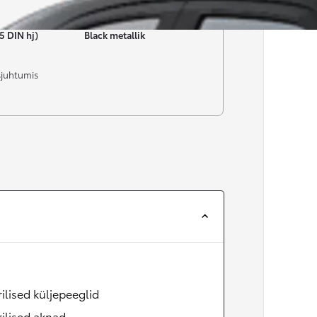
Värv
5 DIN hj)
Black metallik
sjuhtumis
rilised küljepeeglid
rilised aknad