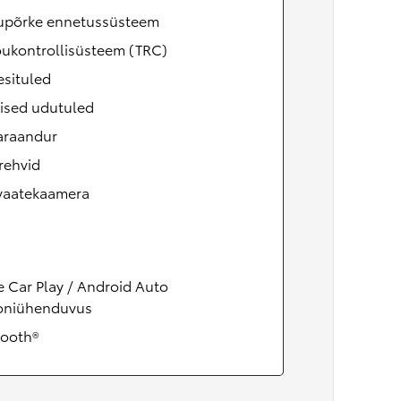
upõrke ennetussüsteem
õukontrollisüsteem (TRC)
esituled
ised udutuled
raandur
rehvid
vaatekaamera
 Car Play / Android Auto
foniühenduvus
tooth®