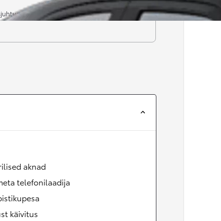
sjuhtumis
rilised aknad
eta telefonilaadija
pistikupesa
t käivitus