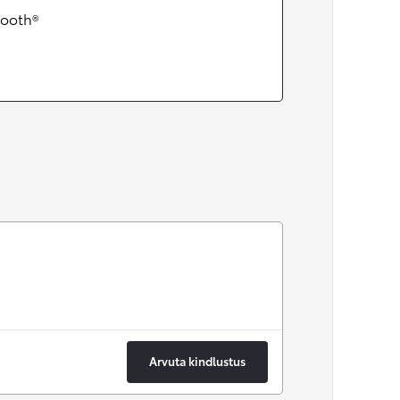
tooth®
Arvuta kindlustus