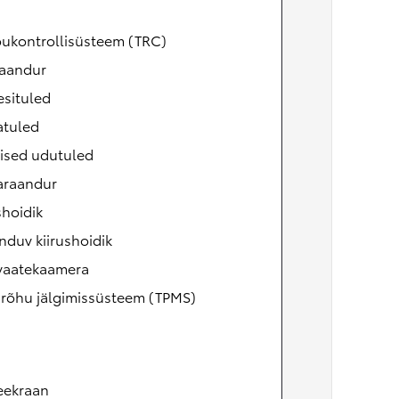
õukontrollisüsteem (TRC)
aandur
esituled
atuled
ised udutuled
raandur
shoidik
duv kiirushoidik
vaatekaamera
irõhu jälgimissüsteem (TPMS)
eekraan