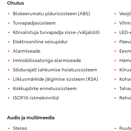
Ohutus
Blokeerumatu pidurisüsteem (ABS)
Veoj
Turvapadjasüsteem
Vihm
Kõrvalistuja turvapadja sisse-/väljalüliti
LED-
Elektrooniline seisupidur
Päev
Alarmiseade
Eesm
Immobilisaatoriga alarmiseade
Häma
Sõidurajalt lahkumise hoiatussüsteem
Kiiru
Liiklusmärkide jälgimise süsteem (RSA)
Kohan
Kokkupõrke ennetussüsteem
Taha
ISOFIX-istmekinnitid
Rehv
Audio ja multimeedia
Stereo
Puut