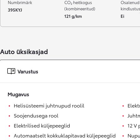
Numbrimärk
CO₂ heitkogus
Osalenud
(kombineeritud)
kindlustu
395KYJ
121 g/km
Ei
Auto üksikasjad
Varustus
Mugavus
Helisüsteemi juhtnupud roolil
Elekt
Soojendusega rool
Juhtm
Elektrilised küljepeeglid
12 V 
Automaatselt kokkuklapitavad küljepeeglid
Nupus