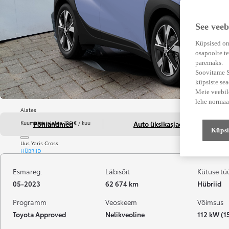
See veeb
Küpsised on
osapoolte te
paremaks.
Soovitame Su
küpsiste se
Meie veebile
lehe normaa
Alates
Kuumakse alates 196 € / kuu
Põhiandmed
Auto üksikasjad
Küpsi
Uus Yaris Cross
HÜBRIID
Esmareg.
Läbisõit
Kütuse tü
05-2023
62 674 km
Hübriid
Programm
Veoskeem
Võimsus
Toyota Approved
Nelikveoline
112 kW (1