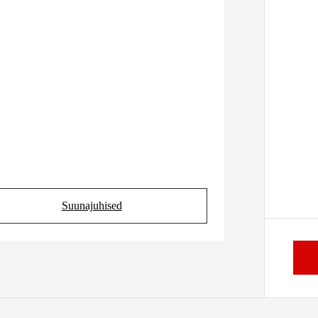
Suunajuhised
(Opens in new tab)