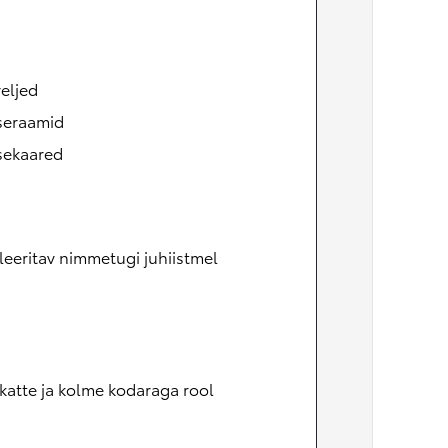
eljed
seraamid
sekaared
eeritav nimmetugi juhiistmel
atte ja kolme kodaraga rool