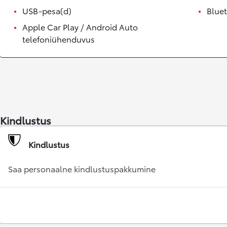
Alates 24 900 €
USB-pesa(d)
Blue
Corolla sedaan
HÜBRIID
Apple Car Play / Android Auto
telefoniühenduvus
Kindlustus
Kindlustus
Saa personaalne kindlustuspakkumine
Alates