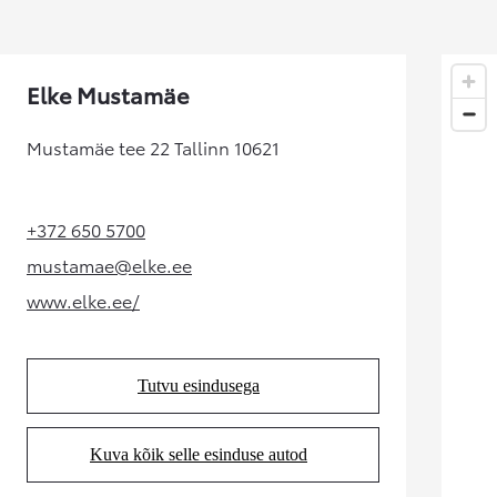
Kuumakse alates 192 € / kuu
Corolla Cross
Elke Mustamäe
HÜBRIID
Mustamäe tee 22 Tallinn 10621
+372 650 5700
(Opens in new tab)
mustamae@elke.ee
(Opens in new tab)
www.elke.ee/
(Opens in new tab)
Tutvu esindusega
(Opens in new tab)
Kuva kõik selle esinduse autod
(Opens in new tab)