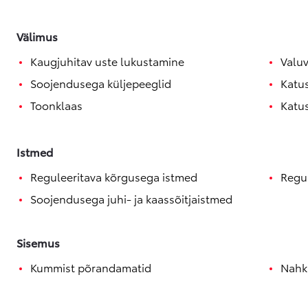
Välimus
Kaugjuhitav uste lukustamine
Valuv
Soojendusega küljepeeglid
Katu
Toonklaas
Katu
Istmed
Reguleeritava kõrgusega istmed
Regul
Soojendusega juhi- ja kaassõitjaistmed
Sisemus
Kummist põrandamatid
Nahkk