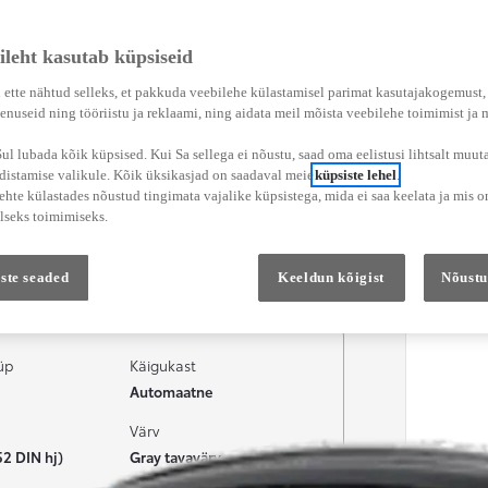
ileht kasutab küpsiseid
 ette nähtud selleks, et pakkuda veebilehe külastamisel parimat kasutajakogemust
enuseid ning tööriistu ja reklaami, ning aidata meil mõista veebilehe toimimist ja
l lubada kõik küpsised. Kui Sa sellega ei nõustu, saad oma eelistusi lihtsalt muuta
adistamise valikule. Kõik üksikasjad on saadaval meie
küpsiste lehel
.
hte külastades nõustud tingimata vajalike küpsistega, mida ei saa keelata ja mis o
lseks toimimiseks.
Teenused
Esindus
ste seaded
Keeldun kõigist
Nõustu
üp
Käigukast
Automaatne
Värv
52 DIN hj)
Gray tavavärv