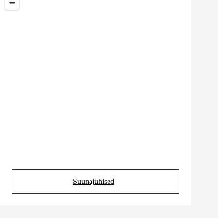
Suunajuhised
(Opens in new tab)