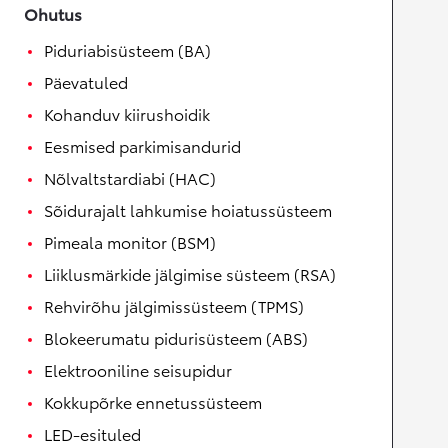
Ohutus
Piduriabisüsteem (BA)
Päevatuled
Kohanduv kiirushoidik
Eesmised parkimisandurid
Nõlvaltstardiabi (HAC)
Sõidurajalt lahkumise hoiatussüsteem
Pimeala monitor (BSM)
Liiklusmärkide jälgimise süsteem (RSA)
Rehvirõhu jälgimissüsteem (TPMS)
Blokeerumatu pidurisüsteem (ABS)
Elektrooniline seisupidur
Kokkupõrke ennetussüsteem
LED-esituled