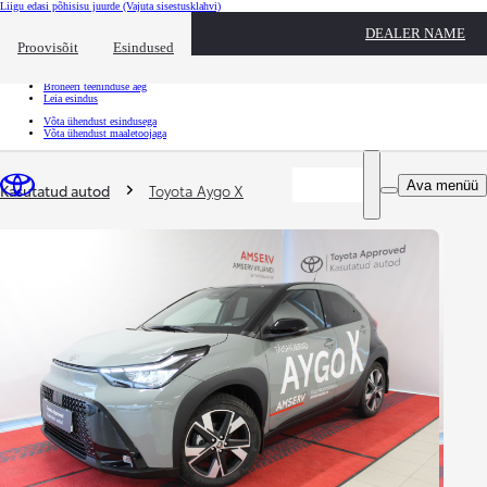
Liigu edasi põhisisu juurde
(Vajuta sisestusklahvi)
Kiirtee
DEALER NAME
Klõpsa kiirtee ülekatte sulgemiseks
Proovisõit
Esindused
Kiirtee
Tule proovisõidule
Broneeri teeninduse aeg
Leia esindus
Võta ühendust esindusega
Võta ühendust maaletoojaga
Sina oled siin
:
Ava menüü
Kasutatud autod
Toyota Aygo X