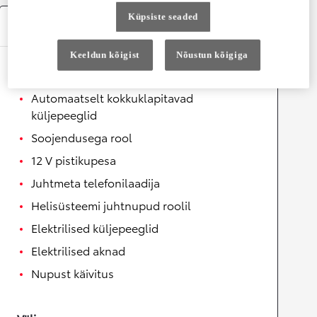
Küpsiste seaded
Varustus
Keeldun kõigist
Nõustun kõigiga
Mugavus
Automaatselt kokkuklapitavad
küljepeeglid
Soojendusega rool
12 V pistikupesa
Juhtmeta telefonilaadija
Helisüsteemi juhtnupud roolil
Elektrilised küljepeeglid
Elektrilised aknad
Nupust käivitus