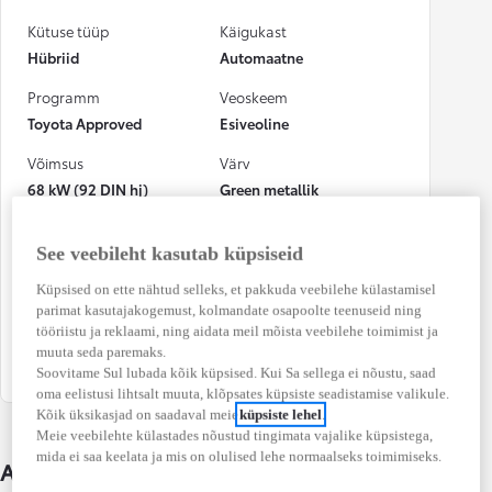
Kütuse tüüp
Käigukast
Hübriid
Automaatne
Programm
Veoskeem
Toyota Approved
Esiveoline
Võimsus
Värv
68 kW (92 DIN hj)
Green metallik
Numbrimärk
CO₂ heitkogus
(kombineeritud)
See veebileht kasutab küpsiseid
341VZW
87 g/km
Küpsised on ette nähtud selleks, et pakkuda veebilehe külastamisel
parimat kasutajakogemust, kolmandate osapoolte teenuseid ning
Osalenud
tööriistu ja reklaami, ning aidata meil mõista veebilehe toimimist ja
kindlustusjuhtumis
muuta seda paremaks.
Ei
Soovitame Sul lubada kõik küpsised. Kui Sa sellega ei nõustu, saad
oma eelistusi lihtsalt muuta, klõpsates küpsiste seadistamise valikule.
Kõik üksikasjad on saadaval meie
küpsiste lehel
.
Meie veebilehte külastades nõustud tingimata vajalike küpsistega,
mida ei saa keelata ja mis on olulised lehe normaalseks toimimiseks.
Auto üksikasjad