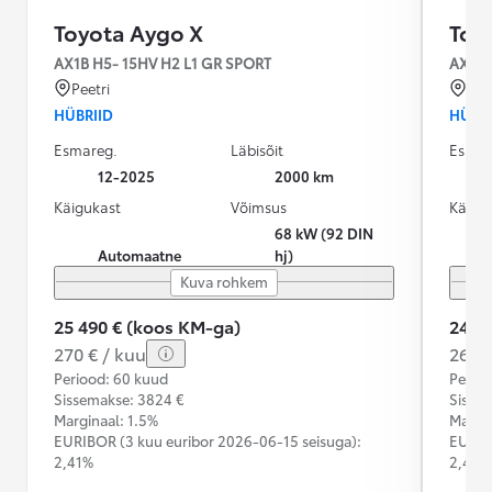
Toyota Aygo X
Toy
AX1B H5- 15HV H2 L1 GR SPORT
AX1B 
Peetri
Tal
HÜBRIID
HÜBRI
Esmareg.
Läbisõit
Esmar
12-2025
2000 km
Käigukast
Võimsus
Käigu
68 kW (92 DIN
Automaatne
hj)
Kuva rohkem
25 490 € (koos KM-ga)
24 9
270 € / kuu
264 €
Periood: 60 kuud
Perioo
Sissemakse: 3824 €
Sisse
Marginaal: 1.5%
Margin
EURIBOR (3 kuu euribor
2026-06-15 seisuga):
EURIB
2,41%
2,41%