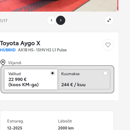
1/17
Toyota Aygo X
Salvesta
HÜBRIID
AX1B H5- 15HV H2 L1 Pulse
Viljandi
Kuumakse
Valitud
Kuumakse
22 990 €
(koos KM-ga)
244 € / kuu
Esmareg.
Läbisõit
12-2025
2000 km