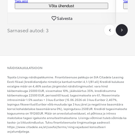
Vaata autot
Vaata aut
Võta ühendust
Salvesta
Sarnased autod: 3
NÄIDISKALKULATSIOON
Toyota Liisingu näidispakkumine. Finantsteenuse pakkuja on SIA Citadele Leasing
Eesti filiaal (krediidiandjate nimekirja kantud numbri 4,1-1/81 all) Krediidi kulukuse
esialgne määr on 4,46% aastas järgmistel näidistingimustel: vara hind
käibemaksuga 25000 EUR, sissemakse 10%, jääkväärtus 35%, krediidisumma
käibemaksuga 22500 EUR, periood 60 kuud, tagasimaksete arv 61, fikseerimata
intressimäär 1.5% aastas + 3 kuu Euribor (15.06.2026 oli 3 kuu Euribor 2,407%,
lepingus fikseeritud Euribor võib muutuda iga 3 kuu järel ja negatiivse baasmäära
korral kohaldatakse baasmäärana 0%), lepingutasu 250EUR. Krediidi tagasimaksete
kogusumma on 19126EUR. Määr on arvestatud eeldusel, et põhiosa ja intress
makstakse tagasi igakuiste annuiteetmaksetena. Liisingu võtmisel tuleb sõlmida ka
kasko- ja liikluskindlustus. Tutvu finantsteenuste tingimustega aadressil
https://www.citadele.ee/et/useful/terms/ ning vajadusel konsulteeri
asjatundjatega.