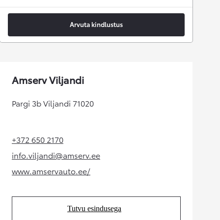
Arvuta kindlustus
Amserv Viljandi
Pargi 3b Viljandi 71020
+372 650 2170
(Opens in new tab)
info.viljandi@amserv.ee
(Opens in new tab)
www.amservauto.ee/
(Opens in new tab)
Tutvu esindusega
(Opens in new tab)