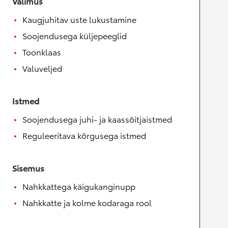
Välimus
Kaugjuhitav uste lukustamine
Soojendusega küljepeeglid
Toonklaas
Valuveljed
Istmed
Soojendusega juhi- ja kaassõitjaistmed
Reguleeritava kõrgusega istmed
Sisemus
Nahkkattega käigukanginupp
Nahkkatte ja kolme kodaraga rool