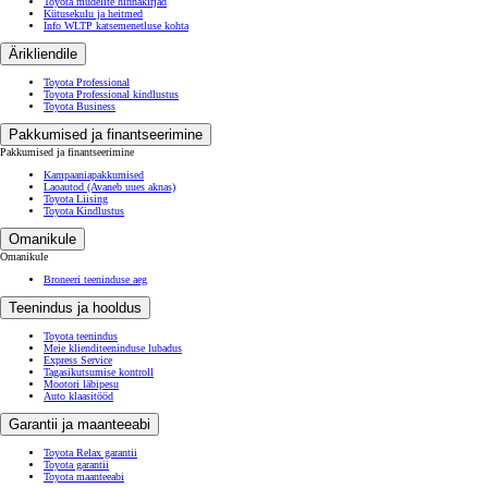
Toyota mudelite hinnakirjad
Kütusekulu ja heitmed
Info WLTP katsemenetluse kohta
Ärikliendile
Toyota Professional
Toyota Professional kindlustus
Toyota Business
Pakkumised ja finantseerimine
Pakkumised ja finantseerimine
Kampaaniapakkumised
Laoautod
(Avaneb uues aknas)
Toyota Liising
Toyota Kindlustus
Omanikule
Omanikule
Broneeri teeninduse aeg
Teenindus ja hooldus
Toyota teenindus
Meie klienditeeninduse lubadus
Express Service
Tagasikutsumise kontroll
Mootori läbipesu
Auto klaasitööd
Garantii ja maanteeabi
Toyota Relax garantii
Toyota garantii
Toyota maanteeabi