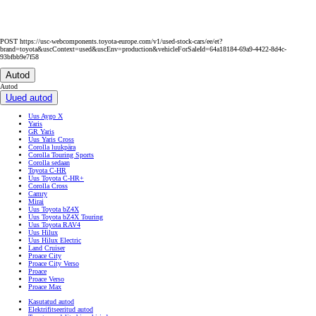
POST https://usc-webcomponents.toyota-europe.com/v1/used-stock-cars/ee/et?
brand=toyota&uscContext=used&uscEnv=production&vehicleForSaleId=64a18184-69a9-4422-8d4c-
93bfbb9e7f58
Autod
Autod
Uued autod
Uus Aygo X
Yaris
GR Yaris
Uus Yaris Cross
Corolla luukpära
Corolla Touring Sports
Corolla sedaan
Toyota C-HR
Uus Toyota C-HR+
Corolla Cross
Camry
Mirai
Uus Toyota bZ4X
Uus Toyota bZ4X Touring
Uus Toyota RAV4
Uus Hilux
Uus Hilux Electric
Land Cruiser
Proace City
Proace City Verso
Proace
Proace Verso
Proace Max
Kasutatud autod
Elektrifitseeritud autod