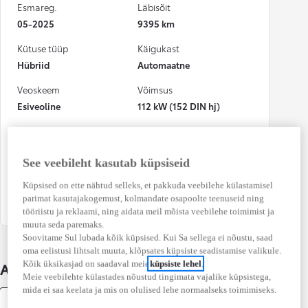
Esmareg.
Läbisõit
05-2025
9395 km
Kütuse tüüp
Käigukast
Hübriid
Automaatne
Veoskeem
Võimsus
Esiveoline
112 kW (152 DIN hj)
Värv
Numbrimärk
Gray metallik
831CMC
See veebileht kasutab küpsiseid
CO₂ heitkogus
Osalenud
(kombineeritud)
kindlustusjuhtumis
Küpsised on ette nähtud selleks, et pakkuda veebilehe külastamisel
parimat kasutajakogemust, kolmandate osapoolte teenuseid ning
117 g/km
Ei
tööriistu ja reklaami, ning aidata meil mõista veebilehe toimimist ja
muuta seda paremaks.
Soovitame Sul lubada kõik küpsised. Kui Sa sellega ei nõustu, saad
oma eelistusi lihtsalt muuta, klõpsates küpsiste seadistamise valikule.
Kõik üksikasjad on saadaval meie
küpsiste lehel
.
Auto üksikasjad
Meie veebilehte külastades nõustud tingimata vajalike küpsistega,
mida ei saa keelata ja mis on olulised lehe normaalseks toimimiseks.
Varustus