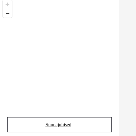
Suunajuhised
(Opens in new tab)