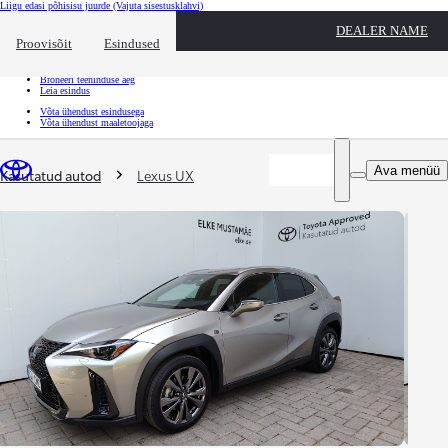
Liigu edasi põhisisu juurde
(Vajuta sisestusklahvi)
Kiirtee
DEALER NAME
Klõpsa kiirtee ülekatte sulgemiseks
Proovisõit
Esindused
Kiirtee
Tule proovisõidule
Broneeri teeninduse aeg
Leia esindus
Võta ühendust esindusega
Võta ühendust maaletoojaga
Sina oled siin
:
Ava menüü
Kasutatud autod
Lexus UX