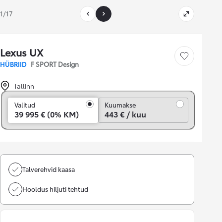
1/17
Lexus UX
Salvesta
HÜBRIID
F SPORT Design
Tallinn
Kuumakse
Valitud
Kuumakse
39 995 € (0% KM)
443 € / kuu
Talverehvid kaasa
Hooldus hiljuti tehtud