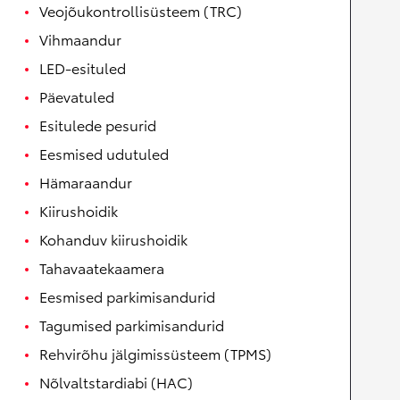
Veojõukontrollisüsteem (TRC)
Vihmaandur
LED-esituled
Päevatuled
Esitulede pesurid
Eesmised udutuled
Hämaraandur
Kiirushoidik
Kohanduv kiirushoidik
Tahavaatekaamera
Eesmised parkimisandurid
Tagumised parkimisandurid
Rehvirõhu jälgimissüsteem (TPMS)
Nõlvaltstardiabi (HAC)