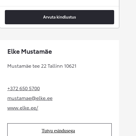
Arvuta kindlustus
Elke Mustamäe
Mustamäe tee 22 Tallinn 10621
+372 650 5700
(Opens in new tab)
mustamae@elke.ee
(Opens in new tab)
www.elke.ee/
(Opens in new tab)
Tutvu esindusega
(Opens in new tab)