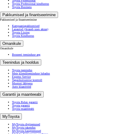
Toyota Professional
Toyota Professional kindlustus
Toyota Business
Pakkumised ja finantseerimine
Pakkumised ja finantseerimine
Kampaaniapakkumised
Laoautod
(Avaneb uues aknas)
Toyota Liising
Toyota Kindlustus
Omanikule
Omanikule
Broneeri teeninduse aeg
Teenindus ja hooldus
Toyota teenindus
Meie klienditeeninduse lubadus
Express Service
Tagasikutsumise kontroll
Mootori läbipesu
Auto klaasitööd
Garantii ja maanteeabi
Toyota Relax garantii
Toyota garantii
Toyota maanteeabi
MyToyota
MyToyota digiteenused
MyToyota rakendus
MyToyota kaugteenused