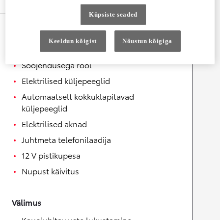
Küpsiste seaded
Mugavus
Keeldun kõigist
Nõustun kõigiga
Helisüsteemi juhtnupud roolil
Soojendusega rool
Elektrilised küljepeeglid
Automaatselt kokkuklapitavad
küljepeeglid
Elektrilised aknad
Juhtmeta telefonilaadija
12 V pistikupesa
Nupust käivitus
Välimus
Kaugjuhitav uste lukustamine