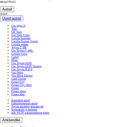
48cea2791a15
Autod
Autod
Uued autod
Uus Aygo X
Yaris
GR Yaris
Uus Yaris Cross
Corolla luukpära
Corolla Touring Sports
Corolla sedaan
Toyota C-HR
Uus Toyota C-HR+
Corolla Cross
Camry
Mirai
Uus Toyota bZ4X
Uus Toyota bZ4X Touring
Uus Toyota RAV4
Uus Hilux
Uus Hilux Electric
Land Cruiser
Proace City
Proace City Verso
Proace
Proace Verso
Proace Max
Kasutatud autod
Elektrifitseeritud autod
Toyota mudelite hinnakirjad
Kütusekulu ja heitmed
Info WLTP katsemenetluse kohta
Ärikliendile