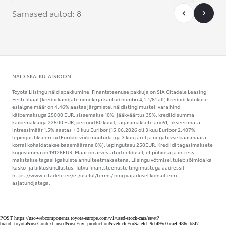
Sarnased autod: 8
NÄIDISKALKULATSIOON
Toyota Liisingu näidispakkumine. Finantsteenuse pakkuja on SIA Citadele Leasing
Eesti filiaal (krediidiandjate nimekirja kantud numbri 4,1-1/81 all) Krediidi kulukuse
esialgne määr on 4,46% aastas järgmistel näidistingimustel: vara hind
käibemaksuga 25000 EUR, sissemakse 10%, jääkväärtus 35%, krediidisumma
käibemaksuga 22500 EUR, periood 60 kuud, tagasimaksete arv 61, fikseerimata
intressimäär 1.5% aastas + 3 kuu Euribor (15.06.2026 oli 3 kuu Euribor 2,407%,
lepingus fikseeritud Euribor võib muutuda iga 3 kuu järel ja negatiivse baasmäära
korral kohaldatakse baasmäärana 0%), lepingutasu 250EUR. Krediidi tagasimaksete
kogusumma on 19126EUR. Määr on arvestatud eeldusel, et põhiosa ja intress
makstakse tagasi igakuiste annuiteetmaksetena. Liisingu võtmisel tuleb sõlmida ka
kasko- ja liikluskindlustus. Tutvu finantsteenuste tingimustega aadressil
https://www.citadele.ee/et/useful/terms/ ning vajadusel konsulteeri
asjatundjatega.
POST https://usc-webcomponents.toyota-europe.com/v1/used-stock-cars/ee/et?
brand=toyota&uscContext=used&uscEnv=production&vehicleForSaleId=9ebf95c0-caef-486e-b5f7-