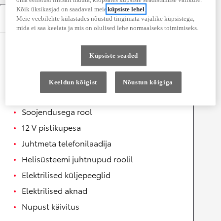
Kõik üksikasjad on saadaval meie
küpsiste lehel
.
Varustus
Meie veebilehte külastades nõustud tingimata vajalike küpsistega,
mida ei saa keelata ja mis on olulised lehe normaalseks toimimiseks.
Mugavus
Küpsiste seaded
Juhi ja kõrvalistuja ventileeritavad istmed
Keeldun kõigist
Nõustun kõigiga
Automaatselt kokkuklapitavad
küljepeeglid
Soojendusega rool
12 V pistikupesa
Juhtmeta telefonilaadija
Helisüsteemi juhtnupud roolil
Elektrilised küljepeeglid
Elektrilised aknad
Nupust käivitus