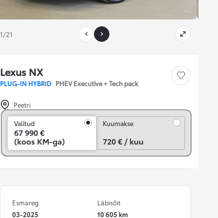
1/21
Lexus NX
Salvesta
PLUG-IN HYBRID
PHEV Executive + Tech pack
Peetri
Kuumakse
Valitud
Kuumakse
67 990 €
(koos KM-ga)
720 € / kuu
Esmareg.
Läbisõit
03-2025
10 605 km