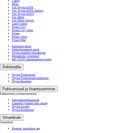
Camry
Mirai
Uus Toyota bZ4X
Uus Toyota bZ4X Touring
Uus Toyota RAV4
Uus Hilux
Uus Hilux Electric
Land Cruiser
Proace City
Proace City Verso
Proace
Proace Verso
Proace Max
Kasutatud autod
Elektrifitseeritud autod
Toyota mudelite hinnakirjad
Kütusekulu ja heitmed
Info WLTP katsemenetluse kohta
Ärikliendile
Toyota Professional
Toyota Professional kindlustus
Toyota Business
Pakkumised ja finantseerimine
Pakkumised ja finantseerimine
Kampaaniapakkumised
Laoautod
(Avaneb uues aknas)
Toyota Liising
Toyota Kindlustus
Omanikule
Omanikule
Broneeri teeninduse aeg