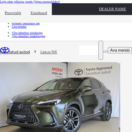
Liigu edasi põhisisu juurde
(Vajuta sisestusklahvi)
Kiirtee
DEALER NAME
Klõpsa kiirtee ülekatte sulgemiseks
Proovisõit
Esindused
Kiirtee
Tule proovisõidule
Broneeri teeninduse aeg
Leia esindus
Võta ühendust esindusega
Võta ühendust maaletoojaga
Sina oled siin
:
Ava menüü
Kasutatud autod
Lexus NX