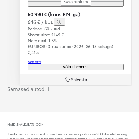
Kuva rohkem
60 990 € (koos KM-ga)
646 € / kuu
Periood: 60 kuud
Sissemakse: 9149 €
Marginaal: 1.5%
EURIBOR (3 kuu euribor
2026-06-15 seisuga):
2,41%
Vaata autot
Võta ühendust
Salvesta
Sarnased autod: 1
NÄIDISKALKULATSIOON
Toyota Liisingu näidispakkumine. Finantsteenuse pakkuja on SIA Citadele Leasing
Eesti filiaal (krediidiandjate nimekirja kantud numbri 4,1-1/81 all) Krediidi kulukuse