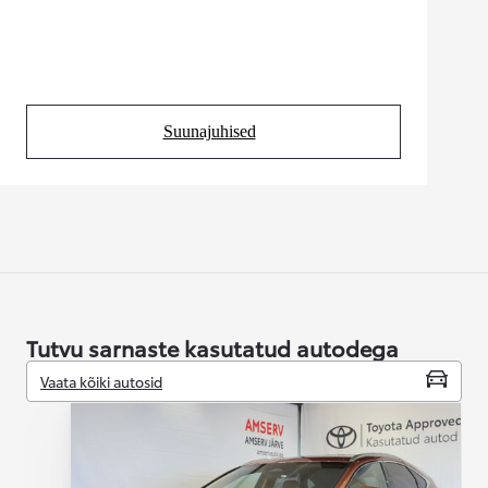
Suunajuhised
(Opens in new tab)
Tutvu sarnaste kasutatud autodega
Vaata kõiki autosid