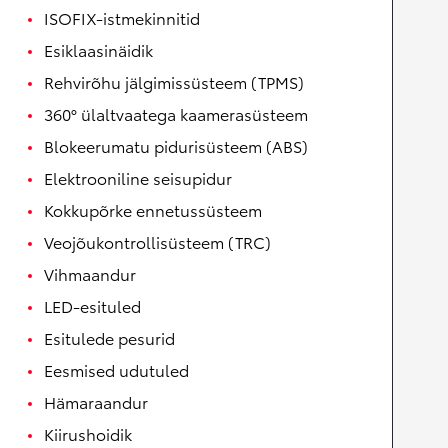
ISOFIX-istmekinnitid
Esiklaasinäidik
Rehvirõhu jälgimissüsteem (TPMS)
360° ülaltvaatega kaamerasüsteem
Blokeerumatu pidurisüsteem (ABS)
Elektrooniline seisupidur
Kokkupõrke ennetussüsteem
Veojõukontrollisüsteem (TRC)
Vihmaandur
LED-esituled
Esitulede pesurid
Eesmised udutuled
Hämaraandur
Kiirushoidik