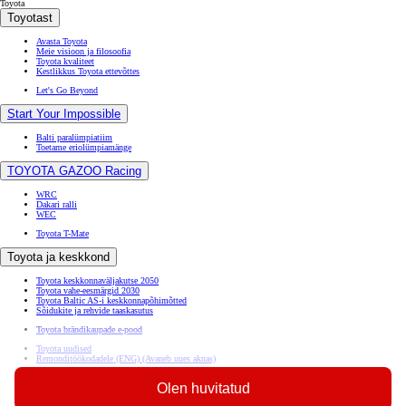
Toyota
Toyotast
Avasta Toyota
Meie visioon ja filosoofia
Toyota kvaliteet
Kestlikkus Toyota ettevõttes
Let's Go Beyond
Start Your Impossible
Balti paralümpiatiim
Toetame eriolümpiamänge
TOYOTA GAZOO Racing
WRC
Dakari ralli
WEC
Toyota T-Mate
Toyota ja keskkond
Toyota keskkonnaväljakutse 2050
Toyota vahe-eesmärgid 2030
Toyota Baltic AS-i keskkonnapõhimõtted
Sõidukite ja rehvide taaskasutus
Toyota brändikaupade e-pood
Toyota uudised
Remonditöökodadele (ENG)
(Avaneb uues aknas)
Ligipääsetavus
Olen huvitatud
Andmete jagamise põhimõtted