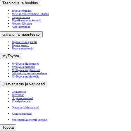
Teenindus ja hooldus
Toyota teenindus
Meie klienditeeninduse lubadus
Express Service
Tagasikutsumise kontroll
Mootori läbipesu
Auto klaasitööd
Garantii ja maanteeabi
Toyota Relax garantii
Toyota garantii
Toyota maanteeabi
MyToyota
MyToyota digiteenused
MyToyota rakendus
MyToyota kaugteenused
Sõiduki digiteenuste saadavus
MyToyota multimeedia
Lisavarustus ja varuosad
Lisavarustus
Talverattad
Originaalvaruosad
Klaasipuhastajad
Omaniku käsiraamatud
Kaardiuuendused
Multimeediasüsteemi uuendus
Toyota