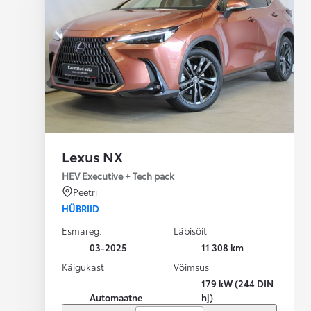
Lexus NX
HEV Executive + Tech pack
Peetri
HÜBRIID
Esmareg.
Läbisõit
03-2025
11 308 km
Käigukast
Võimsus
179 kW (244 DIN
Automaatne
hj)