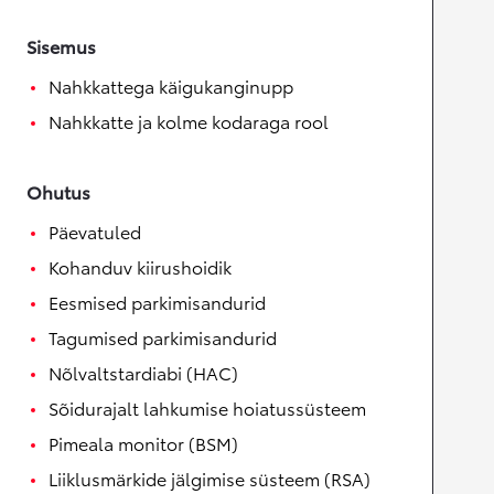
Sisemus
Nahkkattega käigukanginupp
Nahkkatte ja kolme kodaraga rool
Ohutus
Päevatuled
Kohanduv kiirushoidik
Eesmised parkimisandurid
Tagumised parkimisandurid
Nõlvaltstardiabi (HAC)
Sõidurajalt lahkumise hoiatussüsteem
Pimeala monitor (BSM)
Liiklusmärkide jälgimise süsteem (RSA)