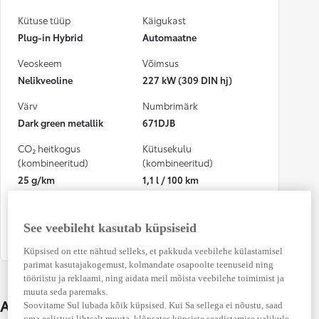
Kütuse tüüp
Käigukast
Plug-in Hybrid
Automaatne
Veoskeem
Võimsus
Nelikveoline
227 kW (309 DIN hj)
Värv
Numbrimärk
Dark green metallik
671DJB
CO₂ heitkogus
Kütusekulu
(kombineeritud)
(kombineeritud)
25 g/km
1,1 l / 100 km
Osalenud
kindlustusjuhtumis
See veebileht kasutab küpsiseid
Ei
Küpsised on ette nähtud selleks, et pakkuda veebilehe külastamisel
parimat kasutajakogemust, kolmandate osapoolte teenuseid ning
tööriistu ja reklaami, ning aidata meil mõista veebilehe toimimist ja
muuta seda paremaks.
Auto üksikasjad
Soovitame Sul lubada kõik küpsised. Kui Sa sellega ei nõustu, saad
oma eelistusi lihtsalt muuta, klõpsates küpsiste seadistamise valikule.