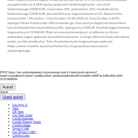
esialgne määr on 4,46% aastas järgmistel näidistingimustel: vara hind
käibemaksuga 25000 EUR, sissemakse 10%, jääkväärtus 35%, krediidisumma
käibemaksuga 22500 EUR, periood 60 kuud, tagasimaksete arv 61, fikseerimata
intressimäär 1.5% aastas + 3 kuu Euribor (15.06.2026 oli 3 kuu Euribor 2,407%,
lepingus fikseeritud Euribor võib muutuda iga 3 kuu järel ja negatiivse baasmäära
korral kohaldatakse baasmäärana 0%), lepingutasu 250EUR. Krediidi tagasimaksete
kogusumma on 19126EUR. Määr on arvestatud eeldusel, et põhiosa ja intress
makstakse tagasi igakuiste annuiteetmaksetena. Liisingu võtmisel tuleb sõlmida ka
kasko- ja liikluskindlustus. Tutvu finantsteenuste tingimustega aadressil
https://www.citadele.ee/et/useful/terms/ ning vajadusel konsulteeri
asjatundjatega.
POST https://usc-webcomponents.toyota-europe.com/v1/used-stock-cars/ee/et?
brand=toyota&uscContext=used&uscEnv=production&vehicleForSaleId=e4fd97ac-b38a-4ef5-a2d4-
55313f6fd636
Autod
Autod
Uued autod
Uus Aygo X
Yaris
GR Yaris
Uus Yaris Cross
Corolla luukpära
Corolla Touring Sports
Corolla sedaan
Toyota C-HR
Uus Toyota C-HR+
Corolla Cross