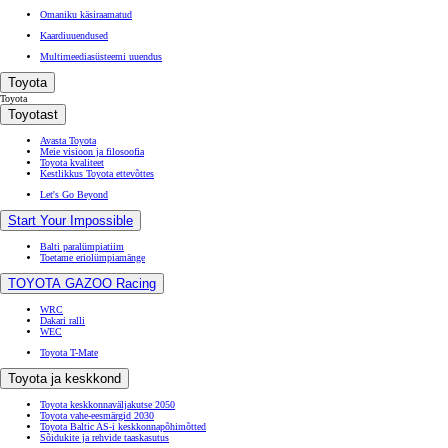
Omaniku käsiraamatud
Kaardiuuendused
Multimeediasüsteemi uuendus
Toyota
Toyota
Toyotast
Avasta Toyota
Meie visioon ja filosoofia
Toyota kvaliteet
Kestlikkus Toyota ettevõttes
Let's Go Beyond
Start Your Impossible
Balti paralümpiatiim
Toetame eriolümpiamänge
TOYOTA GAZOO Racing
WRC
Dakari ralli
WEC
Toyota T-Mate
Toyota ja keskkond
Toyota keskkonnaväljakutse 2050
Toyota vahe-eesmärgid 2030
Toyota Baltic AS-i keskkonnapõhimõtted
Sõidukite ja rehvide taaskasutus