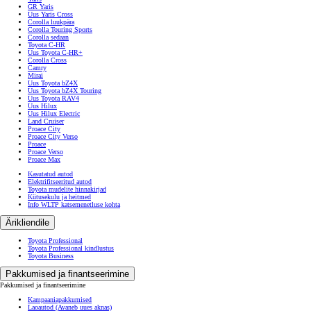
GR Yaris
Uus Yaris Cross
Corolla luukpära
Corolla Touring Sports
Corolla sedaan
Toyota C-HR
Uus Toyota C-HR+
Corolla Cross
Camry
Mirai
Uus Toyota bZ4X
Uus Toyota bZ4X Touring
Uus Toyota RAV4
Uus Hilux
Uus Hilux Electric
Land Cruiser
Proace City
Proace City Verso
Proace
Proace Verso
Proace Max
Kasutatud autod
Elektrifitseeritud autod
Toyota mudelite hinnakirjad
Kütusekulu ja heitmed
Info WLTP katsemenetluse kohta
Ärikliendile
Toyota Professional
Toyota Professional kindlustus
Toyota Business
Pakkumised ja finantseerimine
Pakkumised ja finantseerimine
Kampaaniapakkumised
Laoautod
(Avaneb uues aknas)