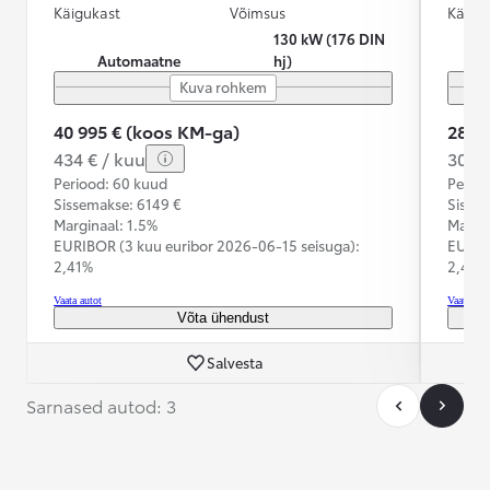
Käigukast
Võimsus
Käigu
130 kW (176 DIN
Automaatne
hj)
Kuva rohkem
40 995 € (koos KM-ga)
28 2
434 € / kuu
300 €
Periood: 60 kuud
Perioo
Sissemakse: 6149 €
Sisse
Marginaal: 1.5%
Margin
EURIBOR (3 kuu euribor
2026-06-15 seisuga):
EURIB
2,41%
2,41%
Vaata autot
Vaata aut
Võta ühendust
Salvesta
Sarnased autod: 3