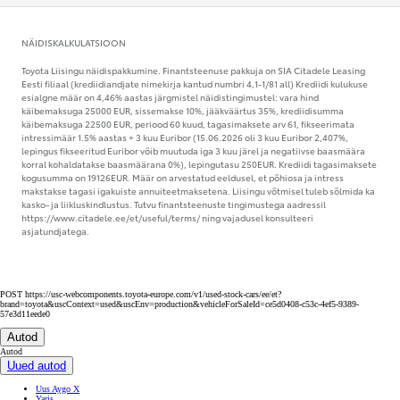
NÄIDISKALKULATSIOON
Toyota Liisingu näidispakkumine. Finantsteenuse pakkuja on SIA Citadele Leasing
Eesti filiaal (krediidiandjate nimekirja kantud numbri 4,1-1/81 all) Krediidi kulukuse
esialgne määr on 4,46% aastas järgmistel näidistingimustel: vara hind
käibemaksuga 25000 EUR, sissemakse 10%, jääkväärtus 35%, krediidisumma
käibemaksuga 22500 EUR, periood 60 kuud, tagasimaksete arv 61, fikseerimata
intressimäär 1.5% aastas + 3 kuu Euribor (15.06.2026 oli 3 kuu Euribor 2,407%,
lepingus fikseeritud Euribor võib muutuda iga 3 kuu järel ja negatiivse baasmäära
korral kohaldatakse baasmäärana 0%), lepingutasu 250EUR. Krediidi tagasimaksete
kogusumma on 19126EUR. Määr on arvestatud eeldusel, et põhiosa ja intress
makstakse tagasi igakuiste annuiteetmaksetena. Liisingu võtmisel tuleb sõlmida ka
kasko- ja liikluskindlustus. Tutvu finantsteenuste tingimustega aadressil
https://www.citadele.ee/et/useful/terms/ ning vajadusel konsulteeri
asjatundjatega.
POST https://usc-webcomponents.toyota-europe.com/v1/used-stock-cars/ee/et?
brand=toyota&uscContext=used&uscEnv=production&vehicleForSaleId=ce5d0408-c53c-4ef5-9389-
57e3d11eede0
Autod
Autod
Uued autod
Uus Aygo X
Yaris