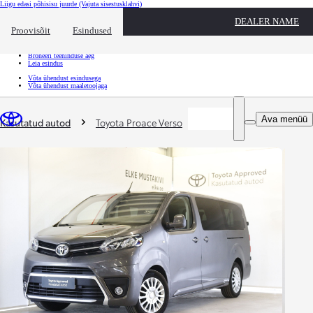
Liigu edasi põhisisu juurde
(Vajuta sisestusklahvi)
Kiirtee
DEALER NAME
Klõpsa kiirtee ülekatte sulgemiseks
Proovisõit
Esindused
Kiirtee
Tule proovisõidule
Broneeri teeninduse aeg
Leia esindus
Võta ühendust esindusega
Võta ühendust maaletoojaga
Sina oled siin
:
Ava menüü
Kasutatud autod
Toyota Proace Verso