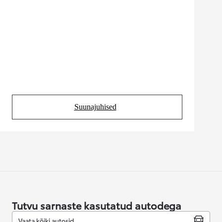
Suunajuhised
(Opens in new tab)
Tutvu sarnaste kasutatud autodega
Vaata kõiki autosid