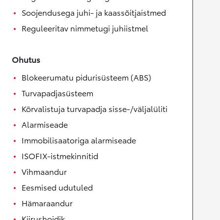
Soojendusega juhi- ja kaassõitjaistmed
Reguleeritav nimmetugi juhiistmel
Ohutus
Blokeerumatu pidurisüsteem (ABS)
Turvapadjasüsteem
Kõrvalistuja turvapadja sisse-/väljalüliti
Alarmiseade
Immobilisaatoriga alarmiseade
ISOFIX-istmekinnitid
Vihmaandur
Eesmised udutuled
Hämaraandur
Kiirushoidik