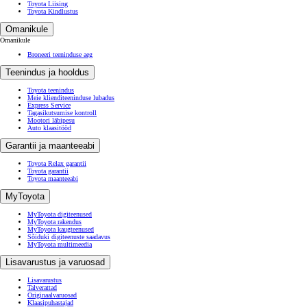
Toyota Liising
Toyota Kindlustus
Omanikule
Omanikule
Broneeri teeninduse aeg
Teenindus ja hooldus
Toyota teenindus
Meie klienditeeninduse lubadus
Express Service
Tagasikutsumise kontroll
Mootori läbipesu
Auto klaasitööd
Garantii ja maanteeabi
Toyota Relax garantii
Toyota garantii
Toyota maanteeabi
MyToyota
MyToyota digiteenused
MyToyota rakendus
MyToyota kaugteenused
Sõiduki digiteenuste saadavus
MyToyota multimeedia
Lisavarustus ja varuosad
Lisavarustus
Talverattad
Originaalvaruosad
Klaasipuhastajad