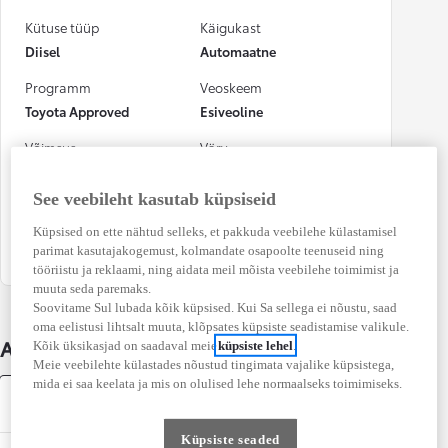
Kütuse tüüp
Käigukast
Diisel
Automaatne
Programm
Veoskeem
Toyota Approved
Esiveoline
Võimsus
Värv
130 kW (177 DIN hj)
Gray metallik
See veebileht kasutab küpsiseid
Numbrimärk
Osalenud
kindlustusjuhtumis
NL5300
Küpsised on ette nähtud selleks, et pakkuda veebilehe külastamisel
Ei
parimat kasutajakogemust, kolmandate osapoolte teenuseid ning
tööriistu ja reklaami, ning aidata meil mõista veebilehe toimimist ja
muuta seda paremaks.
Soovitame Sul lubada kõik küpsised. Kui Sa sellega ei nõustu, saad
oma eelistusi lihtsalt muuta, klõpsates küpsiste seadistamise valikule.
Auto üksikasjad
Kõik üksikasjad on saadaval meie
küpsiste lehel
.
Meie veebilehte külastades nõustud tingimata vajalike küpsistega,
mida ei saa keelata ja mis on olulised lehe normaalseks toimimiseks.
Varustus
Küpsiste seaded