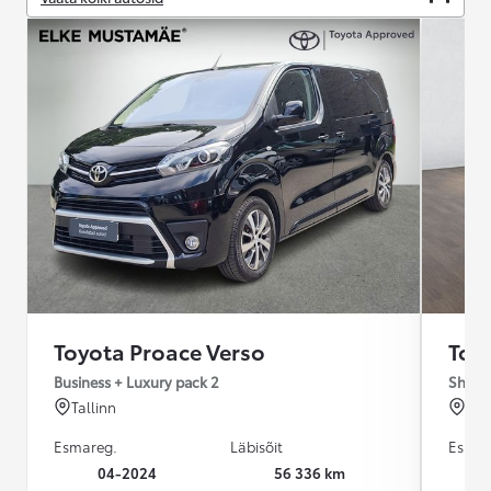
Toyota Proace Verso
Toy
Business + Luxury pack 2
Shuttl
Tallinn
Pär
Esmareg.
Läbisõit
Esmar
04-2024
56 336 km