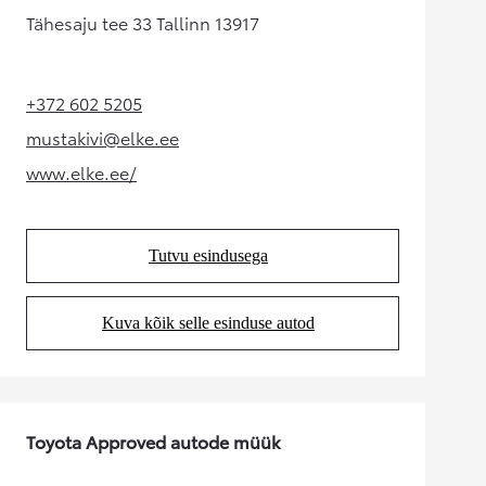
Tähesaju tee 33 Tallinn 13917
+372 602 5205
(Opens in new tab)
mustakivi@elke.ee
(Opens in new tab)
www.elke.ee/
(Opens in new tab)
Tutvu esindusega
(Opens in new tab)
Kuva kõik selle esinduse autod
(Opens in new tab)
Toyota Approved autode müük