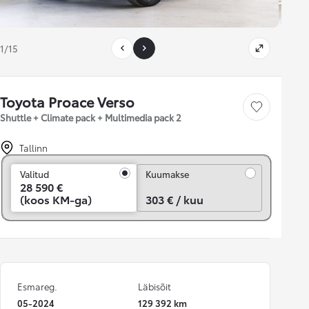
1/15
Toyota Proace Verso
Salvesta
Shuttle + Climate pack + Multimedia pack 2
Tallinn
Kuumakse
Valitud
Kuumakse
28 590 €
(koos KM-ga)
303 € / kuu
Esmareg.
Läbisõit
05-2024
129 392 km