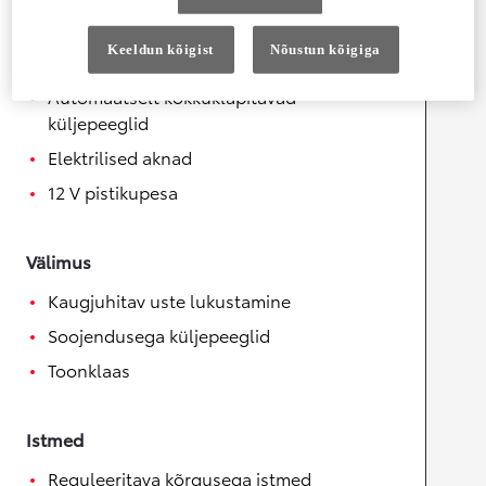
Mugavus
Keeldun kõigist
Nõustun kõigiga
Elektrilised küljepeeglid
Automaatselt kokkuklapitavad
küljepeeglid
Elektrilised aknad
12 V pistikupesa
Välimus
Kaugjuhitav uste lukustamine
Soojendusega küljepeeglid
Toonklaas
Istmed
Reguleeritava kõrgusega istmed