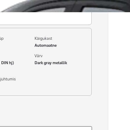
üp
Käigukast
Automaatne
Värv
 DIN hj)
Dark gray metallik
sjuhtumis