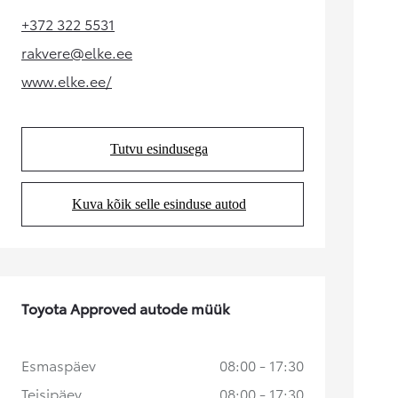
+372 322 5531
Alates
(Opens in new tab)
rakvere@elke.ee
Kuumakse alates 258 € / kuu
(Opens in new tab)
www.elke.ee/
Toyota bZ4X
(Opens in new tab)
ELEKTER
Tutvu esindusega
(Opens in new tab)
Kuva kõik selle esinduse autod
(Opens in new tab)
Toyota Approved autode müük
Esmaspäev
08:00 - 17:30
Teisipäev
08:00 - 17:30