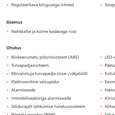
Reguleeritava kõrgusega istmed
Sooje
Sisemus
Nahkkatte ja kolme kodaraga rool
Ohutus
Blokeerumatu pidurisüsteem (ABS)
LED-
Turvapadjasüsteem
Päev
Kõrvalistuja turvapadja sisse-/väljalüliti
Esitu
Elektrooniline seisupidur
Eesm
Alarmiseade
Häma
Immobilisaatoriga alarmiseade
Kiiru
Sõidurajalt lahkumise hoiatussüsteem
Kohan
Pimeala monitor (BSM)
Taha