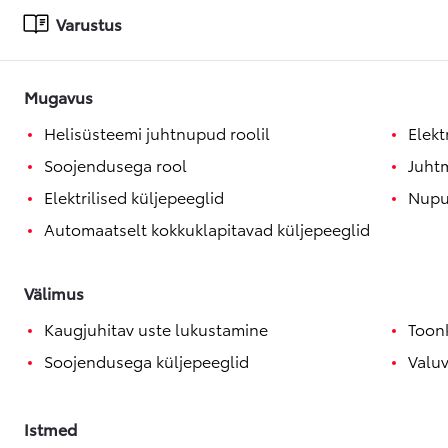
Varustus
Mugavus
Helisüsteemi juhtnupud roolil
Elekt
Soojendusega rool
Juhtm
Elektrilised küljepeeglid
Nupus
Automaatselt kokkuklapitavad küljepeeglid
Välimus
Kaugjuhitav uste lukustamine
Toon
Soojendusega küljepeeglid
Valuv
Istmed