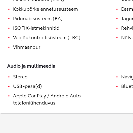
Alates 24 900 €
Kokkupõrke ennetussüsteem
Eesm
Corolla sedaan
HÜBRIID
Piduriabisüsteem (BA)
Tagu
ISOFIX-istmekinnitid
Rehv
Veojõukontrollisüsteem (TRC)
Nõlva
Vihmaandur
Audio ja multimeedia
Stereo
Navi
USB-pesa(d)
Blue
Apple Car Play / Android Auto
telefoniühenduvus
Alates