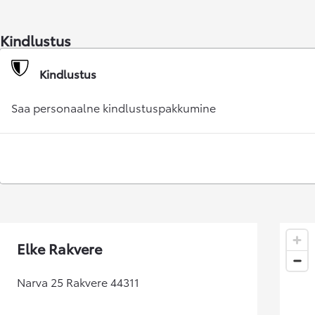
Kuumakse alates 192 € / kuu
Kindlustus
Corolla Cross
HÜBRIID
Kindlustus
Saa personaalne kindlustuspakkumine
Elke Rakvere
Narva 25 Rakvere 44311