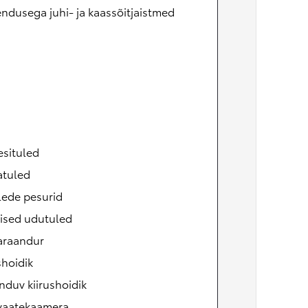
ndusega juhi- ja kaassõitjaistmed
esituled
atuled
lede pesurid
ised udutuled
raandur
shoidik
duv kiirushoidik
vaatekaamera