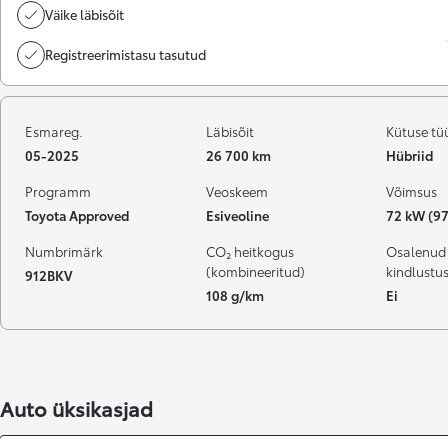
Väike läbisõit
Registreerimistasu tasutud
Esmareg.
Läbisõit
Kütuse tü
05-2025
26 700 km
Hübriid
Programm
Veoskeem
Võimsus
Toyota Approved
Esiveoline
72 kW (97
Numbrimärk
CO₂ heitkogus
Osalenud
(kombineeritud)
kindlustu
912BKV
108 g/km
Ei
Auto üksikasjad