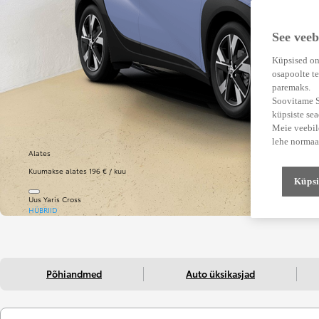
See veeb
Küpsised on
osapoolte te
paremaks.
Soovitame Su
küpsiste se
Meie veebile
lehe normaa
Alates
Kuumakse alates 196 € / kuu
Küpsi
Uus Yaris Cross
HÜBRIID
Põhiandmed
Auto üksikasjad