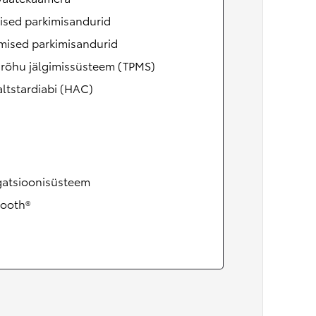
ised parkimisandurid
mised parkimisandurid
irõhu jälgimissüsteem (TPMS)
ltstardiabi (HAC)
gatsioonisüsteem
tooth®