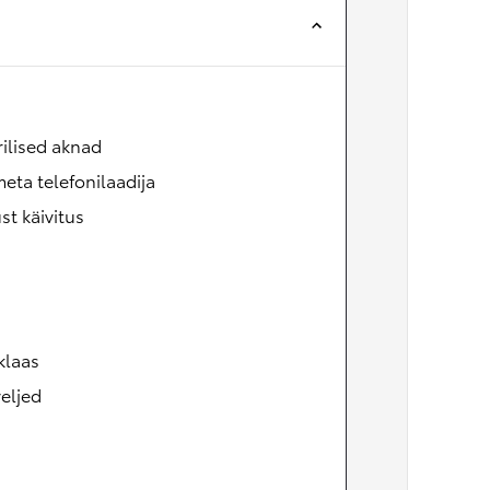
rilised aknad
eta telefonilaadija
t käivitus
klaas
eljed