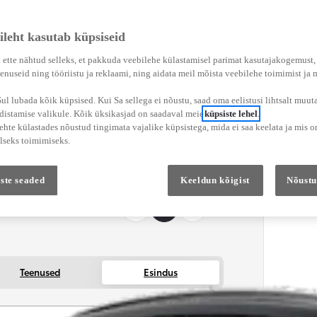
ileht kasutab küpsiseid
 ette nähtud selleks, et pakkuda veebilehe külastamisel parimat kasutajakogemust
enuseid ning tööriistu ja reklaami, ning aidata meil mõista veebilehe toimimist ja
l lubada kõik küpsised. Kui Sa sellega ei nõustu, saad oma eelistusi lihtsalt muuta
adistamise valikule. Kõik üksikasjad on saadaval meie
küpsiste lehel
.
hte külastades nõustud tingimata vajalike küpsistega, mida ei saa keelata ja mis o
lseks toimimiseks.
ste seaded
Keeldun kõigist
Nõustu
Teenused
Esindus