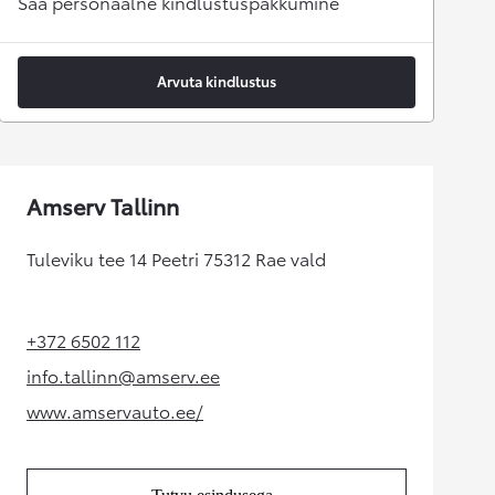
Saa personaalne kindlustuspakkumine
Arvuta kindlustus
Amserv Tallinn
Tuleviku tee 14 Peetri 75312 Rae vald
+372 6502 112
(Opens in new tab)
info.tallinn@amserv.ee
(Opens in new tab)
www.amservauto.ee/
(Opens in new tab)