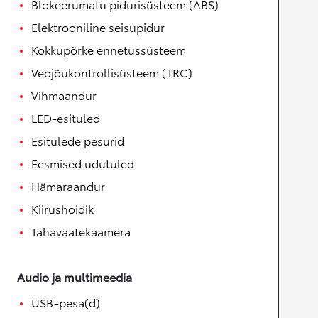
Blokeerumatu pidurisüsteem (ABS)
Elektrooniline seisupidur
Kokkupõrke ennetussüsteem
Veojõukontrollisüsteem (TRC)
Vihmaandur
LED-esituled
Esitulede pesurid
Eesmised udutuled
Hämaraandur
Kiirushoidik
Tahavaatekaamera
Audio ja multimeedia
USB-pesa(d)