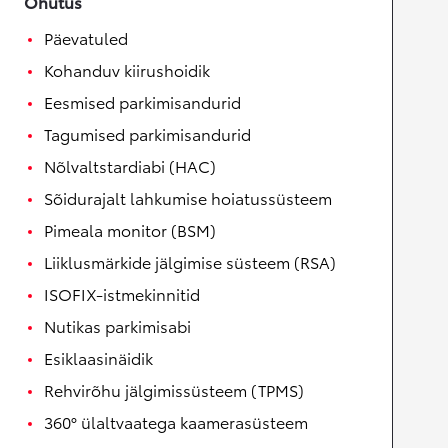
Ohutus
Päevatuled
Kohanduv kiirushoidik
Eesmised parkimisandurid
Tagumised parkimisandurid
Nõlvaltstardiabi (HAC)
Sõidurajalt lahkumise hoiatussüsteem
Pimeala monitor (BSM)
Liiklusmärkide jälgimise süsteem (RSA)
ISOFIX-istmekinnitid
Nutikas parkimisabi
Esiklaasinäidik
Rehvirõhu jälgimissüsteem (TPMS)
360° ülaltvaatega kaamerasüsteem