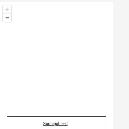
Suunajuhised
(Opens in new tab)