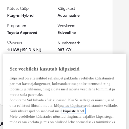
Kütuse tüüp
Käigukast
Plug-in Hybrid
Automaatne
Programm
Veoskeem
Toyota Approved
Esiveoline
Võimsus
Numbrimärk
111 kW (150 DIN hj)
087LGY
CO₂ heitkogus
Kütusekulu
(kombineeritud)
(kombineeritud)
See veebileht kasutab küpsiseid
19 g/km
0,9 l / 100 km
Küpsised on ette nähtud selleks, et pakkuda veebilehe külastamisel
Osalenud
parimat kasutajakogemust, kolmandate osapoolte teenuseid ning
kindlustusjuhtumis
tööriistu ja reklaami, ning aidata meil mõista veebilehe toimimist ja
muuta seda paremaks.
Ei
Soovitame Sul lubada kõik küpsised. Kui Sa sellega ei nõustu, saad
oma eelistusi lihtsalt muuta, klõpsates küpsiste seadistamise valikule.
Kõik üksikasjad on saadaval meie
küpsiste lehel
.
Meie veebilehte külastades nõustud tingimata vajalike küpsistega,
Auto üksikasjad
mida ei saa keelata ja mis on olulised lehe normaalseks toimimiseks.