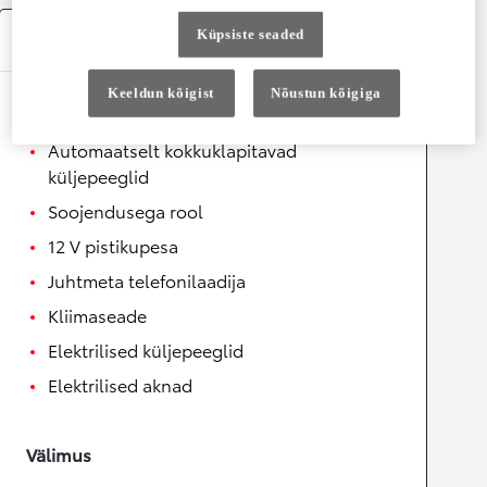
Küpsiste seaded
Varustus
Keeldun kõigist
Nõustun kõigiga
Mugavus
Automaatselt kokkuklapitavad
küljepeeglid
Soojendusega rool
12 V pistikupesa
Juhtmeta telefonilaadija
Kliimaseade
Elektrilised küljepeeglid
Elektrilised aknad
Välimus