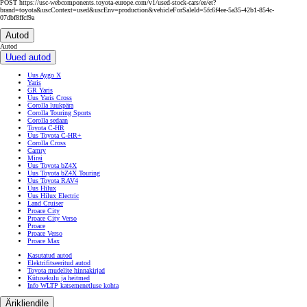
https://www.citadele.ee/et/useful/terms/ ning vajadusel konsulteeri
asjatundjatega.
POST https://usc-webcomponents.toyota-europe.com/v1/used-stock-cars/ee/et?
brand=toyota&uscContext=used&uscEnv=production&vehicleForSaleId=5fc6f4ee-5a35-42b1-854c-
07dbf8ffcf9a
Autod
Autod
Uued autod
Uus Aygo X
Yaris
GR Yaris
Uus Yaris Cross
Corolla luukpära
Corolla Touring Sports
Corolla sedaan
Toyota C-HR
Uus Toyota C-HR+
Corolla Cross
Camry
Mirai
Uus Toyota bZ4X
Uus Toyota bZ4X Touring
Uus Toyota RAV4
Uus Hilux
Uus Hilux Electric
Land Cruiser
Proace City
Proace City Verso
Proace
Proace Verso
Proace Max