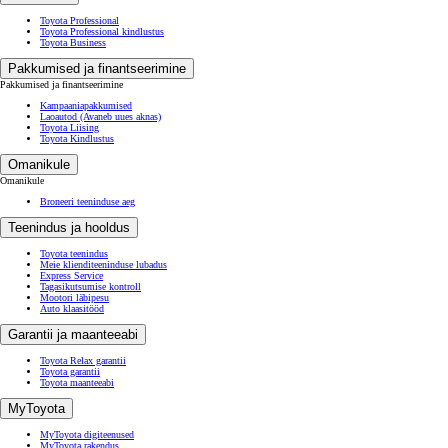
Kasutatud autod
Elektrifitseeritud autod
Toyota mudelite hinnakirjad
Kütusekulu ja heitmed
Info WLTP katsemenetluse kohta
Ärikliendile
Toyota Professional
Toyota Professional kindlustus
Toyota Business
Pakkumised ja finantseerimine
Pakkumised ja finantseerimine
Kampaaniapakkumised
Laoautod
(Avaneb uues aknas)
Toyota Liising
Toyota Kindlustus
Omanikule
Omanikule
Broneeri teeninduse aeg
Teenindus ja hooldus
Toyota teenindus
Meie klienditeeninduse lubadus
Express Service
Tagasikutsumise kontroll
Mootori läbipesu
Auto klaasitööd
Garantii ja maanteeabi