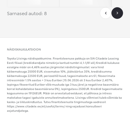
EURIBOR (3 kuu euribor
2026-06-15 seisuga):
2,41%
Vaata autot
Võta ühendust
Salvesta
Sarnased autod: 1
NÄIDISKALKULATSIOON
Toyota Liisingu näidispakkumine. Finantsteenuse pakkuja on SIA Citadele Leasing
Eesti filiaal (krediidiandjate nimekirja kantud numbri 4,1-1/81 all) Krediidi kulukuse
esialgne määr on 4,46% aastas järgmistel näidistingimustel: vara hind
käibemaksuga 25000 EUR, sissemakse 10%, jääkväärtus 35%, krediidisumma
käibemaksuga 22500 EUR, periood 60 kuud, tagasimaksete arv 61, fikseerimata
intressimäär 1.5% aastas + 3 kuu Euribor (15.06.2026 oli 3 kuu Euribor 2,407%,
lepingus fikseeritud Euribor võib muutuda iga 3 kuu järel ja negatiivse baasmäära
korral kohaldatakse baasmäärana 0%), lepingutasu 250EUR. Krediidi tagasimaksete
kogusumma on 19126EUR. Määr on arvestatud eeldusel, et põhiosa ja intress
makstakse tagasi igakuiste annuiteetmaksetena. Liisingu võtmisel tuleb sõlmida ka
kasko- ja liikluskindlustus. Tutvu finantsteenuste tingimustega aadressil