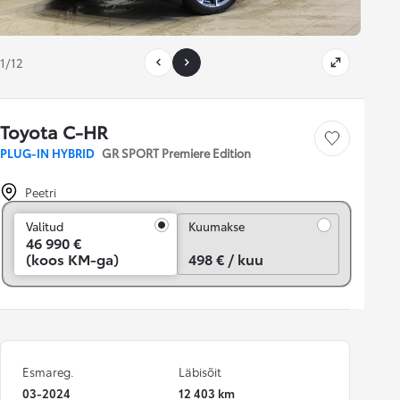
1/12
Toyota C-HR
Salvesta
PLUG-IN HYBRID
GR SPORT Premiere Edition
Peetri
Kuumakse
Valitud
Kuumakse
46 990 €
(koos KM-ga)
498 € / kuu
Esmareg.
Läbisõit
03-2024
12 403 km