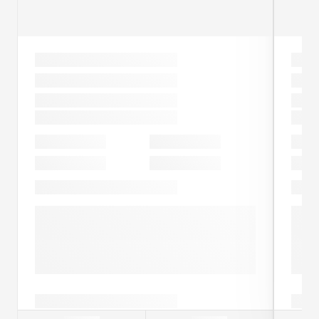
Toyota C-HR
Premiere Edition
Peetri
PLUG-IN HYBRID
Esmareg.
Läbisõit
09-2024
26 803 km
Käigukast
Võimsus
111 kW (150 DIN
Automaatne
hj)
Kuva rohkem
40 590 € (koos KM-ga)
430 € / kuu
Periood: 60 kuud
Sissemakse: 6089 €
Marginaal: 1.5%