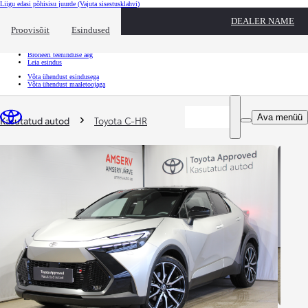
Liigu edasi põhisisu juurde
(Vajuta sisestusklahvi)
Kiirtee
DEALER NAME
Klõpsa kiirtee ülekatte sulgemiseks
Proovisõit
Esindused
Kiirtee
Tule proovisõidule
Broneeri teeninduse aeg
Leia esindus
Võta ühendust esindusega
Võta ühendust maaletoojaga
Sina oled siin
:
Ava menüü
Kasutatud autod
Toyota C-HR