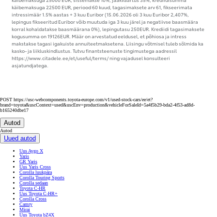
käibemaksuga 22500 EUR, periood 60 kuud, tagasimaksete arv 61, fikseerimata
intressimäär 1.5% aastas + 3 kuu Euribor (15.06.2026 oli 3 kuu Euribor 2,407%,
lepingus fikseeritud Euribor võib muutuda iga 3 kuu järel ja negatiivse baasmäära
korral kohaldatakse baasmäärana 0%), lepingutasu 250EUR. Krediidi tagasimaksete
kogusumma on 19126EUR. Määr on arvestatud eeldusel, et põhiosa ja intress
makstakse tagasi igakuiste annuiteetmaksetena. Liisingu võtmisel tuleb sõlmida ka
kasko- ja liikluskindlustus. Tutvu finantsteenuste tingimustega aadressil
https://www.citadele.ee/et/useful/terms/ ning vajadusel konsulteeri
asjatundjatega.
POST https://usc-webcomponents.toyota-europe.com/v1/used-stock-cars/ee/et?
brand=toyota&uscContext=used&uscEnv=production&vehicleForSaleId=5a4f5b29-bda2-4f53-ad8d-
b165240dbe17
Autod
Autod
Uued autod
Uus Aygo X
Yaris
GR Yaris
Uus Yaris Cross
Corolla luukpära
Corolla Touring Sports
Corolla sedaan
Toyota C-HR
Uus Toyota C-HR+
Corolla Cross
Camry
Mirai
Uus Toyota bZ4X