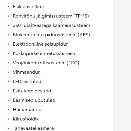
Esiklaasinäidik
Rehvirõhu jälgimissüsteem (TPMS)
360° ülaltvaatega kaamerasüsteem
Blokeerumatu pidurisüsteem (ABS)
Elektrooniline seisupidur
Kokkupõrke ennetussüsteem
Veojõukontrollisüsteem (TRC)
Vihmaandur
LED-esituled
Esitulede pesurid
Eesmised udutuled
Hämaraandur
Kiirushoidik
Tahavaatekaamera