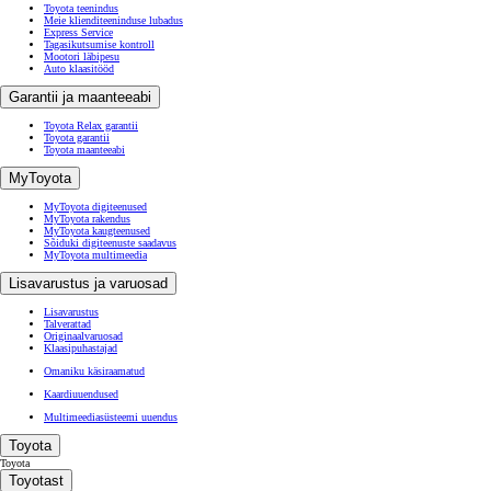
Toyota teenindus
Meie klienditeeninduse lubadus
Express Service
Tagasikutsumise kontroll
Mootori läbipesu
Auto klaasitööd
Garantii ja maanteeabi
Toyota Relax garantii
Toyota garantii
Toyota maanteeabi
MyToyota
MyToyota digiteenused
MyToyota rakendus
MyToyota kaugteenused
Sõiduki digiteenuste saadavus
MyToyota multimeedia
Lisavarustus ja varuosad
Lisavarustus
Talverattad
Originaalvaruosad
Klaasipuhastajad
Omaniku käsiraamatud
Kaardiuuendused
Multimeediasüsteemi uuendus
Toyota
Toyota
Toyotast