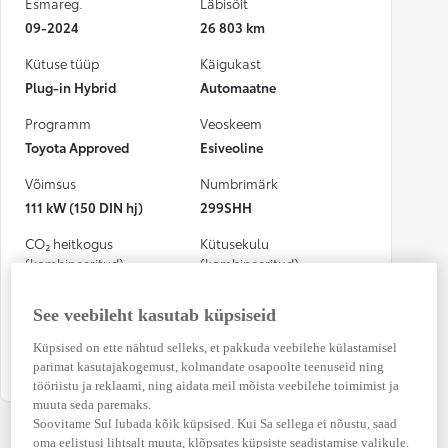
Esmareg.
Läbisõit
09-2024
26 803 km
Kütuse tüüp
Käigukast
Plug-in Hybrid
Automaatne
Programm
Veoskeem
Toyota Approved
Esiveoline
Võimsus
Numbrimärk
111 kW (150 DIN hj)
299SHH
CO₂ heitkogus
Kütusekulu
(kombineeritud)
(kombineeritud)
19 g/km
0,9 l / 100 km
See veebileht kasutab küpsiseid
Osalenud
kindlustusjuhtumis
Küpsised on ette nähtud selleks, et pakkuda veebilehe külastamisel
Ei
parimat kasutajakogemust, kolmandate osapoolte teenuseid ning
tööriistu ja reklaami, ning aidata meil mõista veebilehe toimimist ja
muuta seda paremaks.
Soovitame Sul lubada kõik küpsised. Kui Sa sellega ei nõustu, saad
oma eelistusi lihtsalt muuta, klõpsates küpsiste seadistamise valikule.