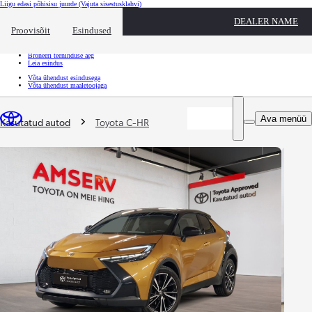
Liigu edasi põhisisu juurde
(Vajuta sisestusklahvi)
Kiirtee
DEALER NAME
Klõpsa kiirtee ülekatte sulgemiseks
Proovisõit
Esindused
Kiirtee
Tule proovisõidule
Broneeri teeninduse aeg
Leia esindus
Võta ühendust esindusega
Võta ühendust maaletoojaga
Sina oled siin
:
Ava menüü
Kasutatud autod
Toyota C-HR