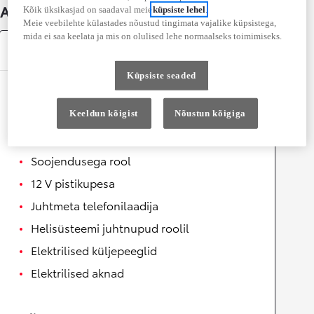
Auto üksikasjad
Kõik üksikasjad on saadaval meie
küpsiste lehel
.
Meie veebilehte külastades nõustud tingimata vajalike küpsistega,
mida ei saa keelata ja mis on olulised lehe normaalseks toimimiseks.
Varustus
Küpsiste seaded
Mugavus
Keeldun kõigist
Nõustun kõigiga
Automaatselt kokkuklapitavad
küljepeeglid
Soojendusega rool
12 V pistikupesa
Juhtmeta telefonilaadija
Helisüsteemi juhtnupud roolil
Elektrilised küljepeeglid
Elektrilised aknad