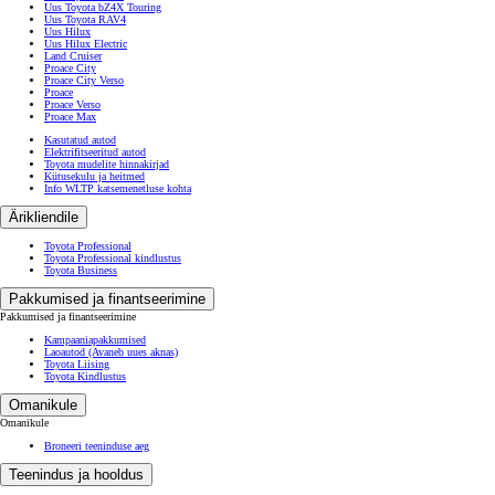
Uus Toyota bZ4X Touring
Uus Toyota RAV4
Uus Hilux
Uus Hilux Electric
Land Cruiser
Proace City
Proace City Verso
Proace
Proace Verso
Proace Max
Kasutatud autod
Elektrifitseeritud autod
Toyota mudelite hinnakirjad
Kütusekulu ja heitmed
Info WLTP katsemenetluse kohta
Ärikliendile
Toyota Professional
Toyota Professional kindlustus
Toyota Business
Pakkumised ja finantseerimine
Pakkumised ja finantseerimine
Kampaaniapakkumised
Laoautod
(Avaneb uues aknas)
Toyota Liising
Toyota Kindlustus
Omanikule
Omanikule
Broneeri teeninduse aeg
Teenindus ja hooldus