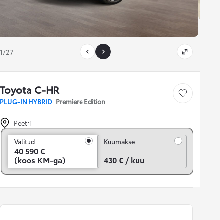
1/27
Toyota C-HR
Salvesta
PLUG-IN HYBRID
Premiere Edition
Peetri
Kuumakse
Valitud
Kuumakse
40 590 €
(koos KM-ga)
430 € / kuu