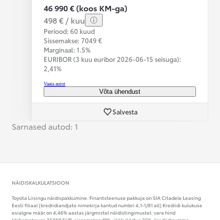
46 990 € (koos KM-ga)
498 € / kuu
Periood: 60 kuud
Sissemakse: 7049 €
Marginaal: 1.5%
EURIBOR (3 kuu euribor
2026-06-15 seisuga):
2,41%
Vaata autot
Võta ühendust
Salvesta
Sarnased autod: 1
NÄIDISKALKULATSIOON
Toyota Liisingu näidispakkumine. Finantsteenuse pakkuja on SIA Citadele Leasing
Eesti filiaal (krediidiandjate nimekirja kantud numbri 4,1-1/81 all) Krediidi kulukuse
esialgne määr on 4,46% aastas järgmistel näidistingimustel: vara hind
käibemaksuga 25000 EUR, sissemakse 10%, jääkväärtus 35%, krediidisumma