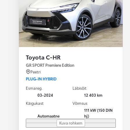
Toyota C-HR
GR SPORT Premiere Edition
Peetri
PLUG-IN HYBRID
Esmareg.
Läbisõit
03-2024
12 403 km
Käigukast
Võimsus
111 kW (150 DIN
Automaatne
hj)
Kuva rohkem