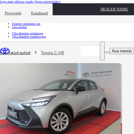
Liigu edasi põhisisu juurde
(Vajuta sisestusklahvi)
Kiirtee
DEALER NAME
Klõpsa kiirtee ülekatte sulgemiseks
Proovisõit
Esindused
Kiirtee
Tule proovisõidule
Broneeri teeninduse aeg
Leia esindus
Võta ühendust esindusega
Võta ühendust maaletoojaga
Sina oled siin
:
Ava menüü
Kasutatud autod
Toyota C-HR