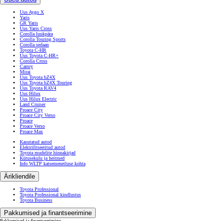
Uus Aygo X
Yaris
GR Yaris
Uus Yaris Cross
Corolla luukpära
Corolla Touring Sports
Corolla sedaan
Toyota C-HR
Uus Toyota C-HR+
Corolla Cross
Camry
Mirai
Uus Toyota bZ4X
Uus Toyota bZ4X Touring
Uus Toyota RAV4
Uus Hilux
Uus Hilux Electric
Land Cruiser
Proace City
Proace City Verso
Proace
Proace Verso
Proace Max
Kasutatud autod
Elektrifitseeritud autod
Toyota mudelite hinnakirjad
Kütusekulu ja heitmed
Info WLTP katsemenetluse kohta
Ärikliendile
Toyota Professional
Toyota Professional kindlustus
Toyota Business
Pakkumised ja finantseerimine
Pakkumised ja finantseerimine