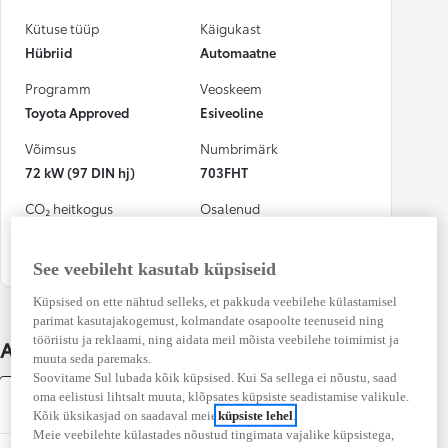
Kütuse tüüp
Käigukast
Hübriid
Automaatne
Programm
Veoskeem
Toyota Approved
Esiveoline
Võimsus
Numbrimärk
72 kW (97 DIN hj)
703FHT
CO₂ heitkogus
Osalenud
(kombineeritud)
kindlustusjuhtumis
108 g/km
Jah
See veebileht kasutab küpsiseid
Küpsised on ette nähtud selleks, et pakkuda veebilehe külastamisel
parimat kasutajakogemust, kolmandate osapoolte teenuseid ning
tööriistu ja reklaami, ning aidata meil mõista veebilehe toimimist ja
Auto üksikasjad
muuta seda paremaks.
Soovitame Sul lubada kõik küpsised. Kui Sa sellega ei nõustu, saad
oma eelistusi lihtsalt muuta, klõpsates küpsiste seadistamise valikule.
Varustus
Kõik üksikasjad on saadaval meie
küpsiste lehel
.
Meie veebilehte külastades nõustud tingimata vajalike küpsistega,