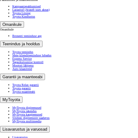
Kampaaniapakkumised
Laoautod
(Avaneb uues aknas)
Toyota Liising
Toyota Kindlustus
Omanikule
Omanikule
Broneeri teeninduse aeg
Teenindus ja hooldus
Toyota teenindus
Meie klienditeeninduse lubadus
Express Service
Tagasikutsumise kontroll
Mootori läbipesu
Auto klaasitööd
Garantii ja maanteeabi
Toyota Relax garantii
Toyota garantii
Toyota maanteeabi
MyToyota
MyToyota digiteenused
MyToyota rakendus
MyToyota kaugteenused
Sõiduki digiteenuste saadavus
MyToyota multimeedia
Lisavarustus ja varuosad
Lisavarustus