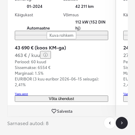
01-2024
42 211 km
Käigukast
Võimsus
Käigu
112 kW (152 DIN
Automaatne
hj)
Kuva rohkem
43 690 € (koos KM-ga)
24 9
463 € / kuu
277 €
Periood: 60 kuud
Perioo
Sissemakse: 6554 €
Sisse
Marginaal: 1.5%
Margin
EURIBOR (3 kuu euribor
2026-06-15 seisuga):
EURIB
2,41%
2,41%
Vaata autot
Vaata aut
Võta ühendust
Salvesta
Sarnased autod: 8