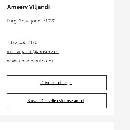
Amserv Viljandi
Pargi 3b Viljandi 71020
+372 650 2170
(Opens in new tab)
info.viljandi@amserv.ee
(Opens in new tab)
www.amservauto.ee/
(Opens in new tab)
Tutvu esindusega
(Opens in new tab)
Kuva kõik selle esinduse autod
(Opens in new tab)