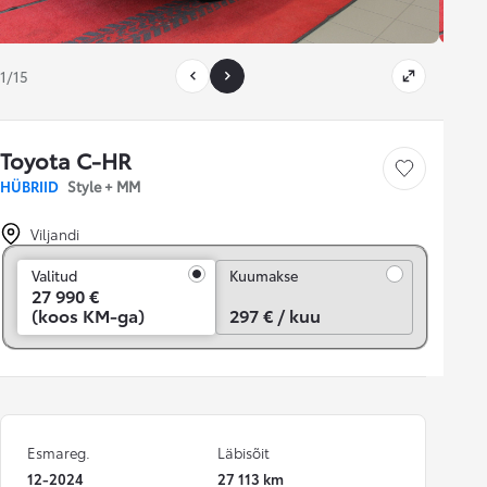
1/15
Toyota C-HR
Salvesta
HÜBRIID
Style + MM
Viljandi
Kuumakse
Valitud
Kuumakse
27 990 €
(koos KM-ga)
297 € / kuu
Esmareg.
Läbisõit
12-2024
27 113 km