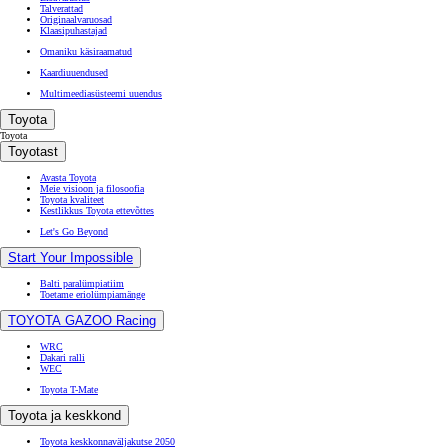
Talverattad
Originaalvaruosad
Klaasipuhastajad
Omaniku käsiraamatud
Kaardiuuendused
Multimeediasüsteemi uuendus
Toyota
Toyota
Toyotast
Avasta Toyota
Meie visioon ja filosoofia
Toyota kvaliteet
Kestlikkus Toyota ettevõttes
Let's Go Beyond
Start Your Impossible
Balti paralümpiatiim
Toetame eriolümpiamänge
TOYOTA GAZOO Racing
WRC
Dakari ralli
WEC
Toyota T-Mate
Toyota ja keskkond
Toyota keskkonnaväljakutse 2050