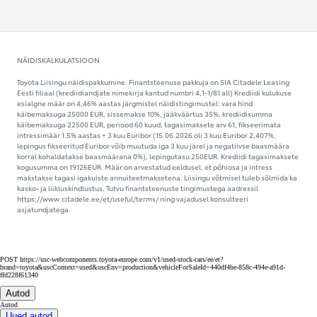
NÄIDISKALKULATSIOON
Toyota Liisingu näidispakkumine. Finantsteenuse pakkuja on SIA Citadele Leasing
Eesti filiaal (krediidiandjate nimekirja kantud numbri 4,1-1/81 all) Krediidi kulukuse
esialgne määr on 4,46% aastas järgmistel näidistingimustel: vara hind
käibemaksuga 25000 EUR, sissemakse 10%, jääkväärtus 35%, krediidisumma
käibemaksuga 22500 EUR, periood 60 kuud, tagasimaksete arv 61, fikseerimata
intressimäär 1.5% aastas + 3 kuu Euribor (15.06.2026 oli 3 kuu Euribor 2,407%,
lepingus fikseeritud Euribor võib muutuda iga 3 kuu järel ja negatiivse baasmäära
korral kohaldatakse baasmäärana 0%), lepingutasu 250EUR. Krediidi tagasimaksete
kogusumma on 19126EUR. Määr on arvestatud eeldusel, et põhiosa ja intress
makstakse tagasi igakuiste annuiteetmaksetena. Liisingu võtmisel tuleb sõlmida ka
kasko- ja liikluskindlustus. Tutvu finantsteenuste tingimustega aadressil
https://www.citadele.ee/et/useful/terms/ ning vajadusel konsulteeri
asjatundjatega.
POST https://usc-webcomponents.toyota-europe.com/v1/used-stock-cars/ee/et?
brand=toyota&uscContext=used&uscEnv=production&vehicleForSaleId=440df4be-858c-494e-a91d-
ffd228f61340
Autod
Autod
Uued autod