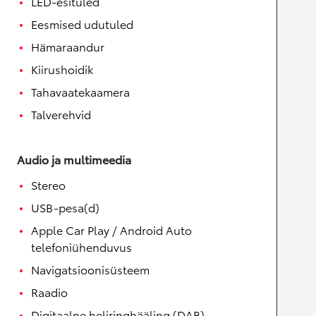
LED-esituled
Eesmised udutuled
Hämaraandur
Kiirushoidik
Tahavaatekaamera
Talverehvid
Audio ja multimeedia
Stereo
USB-pesa(d)
Apple Car Play / Android Auto
telefoniühenduvus
Navigatsioonisüsteem
Raadio
Digitaalne heliringhääling (DAB)