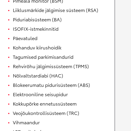
Pimeala monitor (BSM)
Liiklusmärkide jälgimise süsteem (RSA)
Piduriabisüsteem (BA)
ISOFIX-istmekinnitid
Päevatuled
Kohanduv kiirushoidik
Tagumised parkimisandurid
Rehvirõhu jälgimissüsteem (TPMS)
Nõlvaltstardiabi (HAC)
Blokeerumatu pidurisüsteem (ABS)
Elektrooniline seisupidur
Kokkupõrke ennetussüsteem
Veojõukontrollisüsteem (TRC)
Vihmaandur