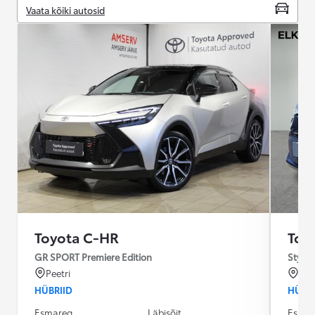
Vaata kõiki autosid
Toyota C-HR
Toy
GR SPORT Premiere Edition
Style 
Peetri
Tal
HÜBRIID
HÜBRI
Esmareg.
Läbisõit
Esmar