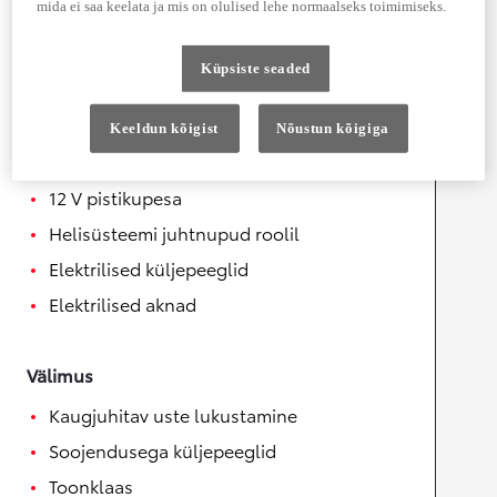
mida ei saa keelata ja mis on olulised lehe normaalseks toimimiseks.
Mugavus
Soojendusega rool
Küpsiste seaded
Automaatselt kokkuklapitavad
küljepeeglid
Keeldun kõigist
Nõustun kõigiga
Juhtmeta telefonilaadija
12 V pistikupesa
Helisüsteemi juhtnupud roolil
Elektrilised küljepeeglid
Elektrilised aknad
Välimus
Kaugjuhitav uste lukustamine
Soojendusega küljepeeglid
Toonklaas